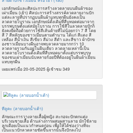
เอกลักษณ์และศิลปะการสร้างลวดลายบนผืนผ้าของ
เผ่าเมี่ยน (เย้า) ศิลปะการสร้างสรรค์ลวดลายงานปัก
แต่ละลายที่ปรากฏบนผืนผ้าแทบทุกผืนยังคงเป็น
ลวดลายโบราณ เอกลักษณ์ดั้งเดิมที่สืบทอดต่อมาจาก
บรรพบุรุษตั้งแต่สมัยโบราณ การใช้สีในลวดลายปักก็
ยังคงยืดถือด้วยการใช้สีเส้นด้ายที่ไม่น้อยกว่า 7 สี โดย
สี 7 สีหลักของชาวเมี่ยนตามตำนาน ได้แก่ สีแดง สี
เหลือง สีน้ำเงิน สีเขียว สีม่วง สีดำ และสีขาว ผ้าปักข
องชาวเมี่ยนบางผืนอาจพบลวดลายมากกว่า 10
ลวดลายรวมกันอยู่ในผืนเดียว ลวดลายเหล่านี้เป็น
ลวดลายโบราณดั้งเดิมที่สืบทอดมาตั้งแต่บรรพบุรุษ
ของชนเผ่าเมี่ยนนับหลายร้อยปีที่ต้องอยู่ในผืนผ้าเมี่ยน
แทบทุกผืน
เผยแพร่เมื่อ 20-05-2025 ผู้เช้าชม 349
ทีลูคะ (ลายบอกนํ้าเต้า)
ลักษณะการวางลายเสื้อผู้หญิง สะกอจะปักตกแต่ง
บริเวณชายเสื้อ ด้านล่างการผสมผสานลาย มักใช้ลาย
ลูกเดือยเป็นแนวกำหนดก่อน เพื่อให้ได้ช่องว่างที่จะ
เป็นแนวปักลวดลายชัดขึ้นจากนั้นจึงปักลงไป