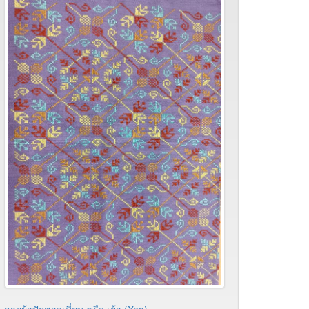
ลายผ้าปักชาวเมี่ยน หรือ เย้า (Yao)