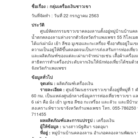
ชื่อเรื่อง : กลุ่มเครื่องเงินชาวเขา
วันที่จัดทำ : วันที่ 22 กรกฎาคม 2563
ประวัติ
ศูนย์หัตถกรรมชาวเขาคลองลานตั้งอยู่หมู่บ้านบ้านค
น้ำตกคลองลานห่างจากตัวจังหวัดกำแพงเพชร 55 กิโลเมตร ศูน
ได้แก่เผ่าม้ง เย้า ลีซอ มูเซอและกะเหรี่ยง ซึ่งอาศัยอย
ความเป็นอยู่ให้ดีขึ้นตลอดจนเป็นการส่งเสริมการท่องเที่
และผลิตภัณฑ์ของแต่ละเผ่ามาจำหน่ายเช่น เสื้อผ้าเครื่อ
สาธิตการทำเครื่องประดับจากเงินให้นักท่องเที่ยวได้ชมด
จังหวัดกำแพงเพชร
ข้อมูลทั่วไป
จุดเด่น :
ผลิตภัณฑ์เครื่องเงิน
รายละเอียด :
ศูนย์วัฒนธรรมชาวเขาตั้งอยู่ที่หมู่ท
60 กม. เป็นแหล่งศูนย์กลางข้อมูลการท่องเที่ยวชาว
6 เผ่า คือ ม้ง เย้า มูเซอ ลีซอ กะเหรี่ยง และลัวะ และมีบ้าน
สงเคราะห์ชาวเขาจังหวัดกำแพงเพชร โทร. 055-786250 หร
711455
ผลผลิตภัณฑ์และการแปรรูป :
เครื่องเงิน
ผู้ให้ข้อมูล :
นางสาวนัฐศิมา รอดอุมา
ที่อยู่ :
หมู่บ้านบ้านคลองลาน อำเภอคลองลานพัฒนา บ