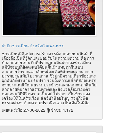
ผ้าปักชาวเมี่ยน จังหวัดกำแพงเพชร
ชาวเมี่ยนมีศิลปะการสร้างสรรค์ลวดลายบนผืนผ้าที่
เลืองลือเป็นที่รู้จักและยอมรับในความงดงาม คือ การ
ปักลวดลาย งานปักที่ปรากฏบนผืนผ้าของชาวเมี่ยน
แม้ปัจจุบันก็ยังคงพบได้บนผืนผ้าแทบทุกผืนเป็น
ลวดลายโบราณเอกลักษณ์คงเดิมที่สืบทอดต่อมาจาก
บรรพบุรุษสมัยโบราณกาล ซึ่งมักมีความเกี่ยวข้องและ
ผูกพันกับตำนานปรัมปรา รวมถึงความเชื่อที่สอดแทรก
จากประเพณีวัฒนธรรมประจำชนเผ่าผสมกลมกลืนกับ
ลวดลายที่มาจากธรรมชาติและสิ่งแวดล้อมรอบตัว
ตลอดจนวิถีชีวิตความเป็นอยู่ ไม่ว่าจะเป็นข้าวของ
เครื่องใช้ในครัวเรือน สัตว์ป่าน้อยใหญ่ รวมถึงพืช
พรรณต่างๆ ด้วยความประณีตและเป็นเลิศในฝีมือ
เผยแพร่เมื่อ 27-06-2022 ผู้เช้าชม 4,172