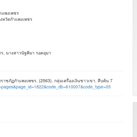
กำแพงเพชร
ังหวัดกำแพงเพชร
ชร, นางสาวนัฐศิมา รอดอุมา
ชภัฏกำแพงเพชร. (2563). กลุ่มเครื่องเงินชาวเขา. สืบค้น 7
l/?nu=pages&page_id=1822&code_db=610007&code_type=05