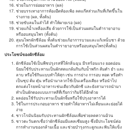
ช่วยในการย่อยอาหาร (ผล)
ช่วยบรรเทาอาการท้องอืดท้องเฟ้อ ลดแก๊สส่วนเกินที่เกิดขึ้นใน
ร่างกาย (ผล, ทั้งต้น)
ช่วยขับลมในลำไส้ ทำให้ผายเรอ (ผล)
ช่วยแก้น้ำเหลืองเสีย ด้วยการใช้เป็นส่วนผสมในตำรายาอาบ
หรืออบสมุนไพร (ทั้งต้น)
สุมนไพรผักชีล้อม ทั้งต้นช่วยแก้อาการบวมและแก้เหน็บชา ด้วย
การใช้เป็นส่วนผสมในตำรายาอาบหรืออบสมุนไพร(ทั้งต้น)
ประโยชน์ของผักชีล้อม
ผักชีล้อมใช้เป็นพืชปรุงรสที่ให้กลิ่นฉุน มีรสร้อนแรง ยอดอ่อน
นิยมใช้รับประทานเป็นผักสดแกล้มกินกับน้ำพริก ส้มตำ ยำ และ
ลาบ หรือใช้กินแบบทำให้สุก เช่น การย่าง การอบ ทอด หรือทำ
เป็นซุป ต้ม ตุ๋น หรือนำมาลวกใช้เป็นเครื่องเคียง หรือนำไป
ตกแต่งโรยหน้าอาหารเช่นเดียวกับผักชี และยังสามารถนำมา
ทำเป็นผักดองแบบเกาหลีที่เรียกว่ากิมจิได้อีกด้วย
ผลอ่อนใช้รับประทานเป็นผักจิ้มหรือใช้ปรุงอาหารได้
ใช้ในการประกอบอาหาร ช่วยทำให้อาหารไม่เลี่ยนและย่อยได้
ง่าย
ชาวโรมันนิยมรับประทานผักชีล้อมเพื่อช่วยลดความอ้วน
ชาวตะวันตกเชื่อว่าผักชีล้อมมีแคลเซียมสูง ซึ่งมีประโยชน์ต่อ
การทำงานของกล้ามเนื้อ และช่วยบำรุงกระดูกและฟันให้แข็ง