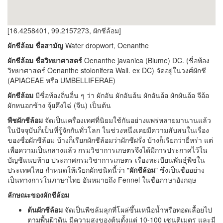
[16.4258401, 99.2157273, ผักชีล้อม]
ผักชีล้อม ชื่อสามัญ
Water dropwort, Oenanthe
ผักชีล้อม ชื่อวิทยาศาสตร์
Oenanthe javanica (Blume) DC. (ชื่อพ้อง
วิทยาศาสตร์ Oenanthe stolonifera Wall. ex DC) จัดอยู่ในวงศ์ผักชี
(APIACEAE หรือ UMBELLIFERAE)
ผักชีล้อม
มีชื่อท้องถิ่นอื่น ๆ ว่า ผักอัน ผักอันอ้น ผักอันอ้อ ผักผันอ้อ จีอ้อ
ผักหนอกช้าง จุ้ยคึงไฉ่ (จีน) เป็นต้น
พืชผักชีล้อม
จัดเป็นเครื่องเทศที่นิยมใช้กันอย่างแพร่หลายมานานแล้ว
ในปัจจุบันก็เป็นที่รู้จักกันทั่วโลก ในช่วงหนึ่งเคยมีความสับสนในเรื่อง
ของชื่อผักชีล้อม บ้างก็เรียกผักชีล้อมว่าผักชีฝรั่ง บ้างก็เรียกว่ายี่หร่า แต่
เพื่อความเป็นกลางแล้ว กรมวิชาการเกษตรจึงได้มีการประกาศไว้ใน
บัญชีแนบท้าย ประกาศกรมวิชาการเกษตร เรื่องทะเบียนพันธุ์พืชใน
ประเทศไทย กำหนดให้เรียกผักชนิดนี้ว่า "
ผักชีล้อม
" ซึ่งเป็นชื่ออย่าง
เป็นทางการในภาษาไทย อันหมายถึง Fennel ในชื่อภาษาอังกฤษ
ลักษณะของผักชีล้อม
ต้นผักชีล้อม
จัดเป็นพืชล้มลุกที่โผล่ขึ้นเหนือน้ำหรือทอดเลื้อยไป
ตามพื้นผิวดิน มีความสูงของต้นตั้งแต่ 10-100 เซนติเมตร และมี