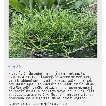
พญาไร้ใบ
พญาไร้ใบ จัดเป็นไม้ยืนต้นขนาดเล็ก มีความสูงของต้น
ประมาณ 4-7 เมตร ลำต้นแตกกิ่งก้านสาขามาก ดูคล้ายกับ
ปะการัง เปลือกลำต้นแก่เป็นสีน้ำตาลเข้ม ไม่มีหนาม ส่วนกิ่ง
อ่อนเป็นรูปทรงกระบอกเป็นสีเขียวเรียบเกลี้ยง อวบน้ำ เมื่อหัก
หรือกรีดดูจะมีน้ำยางสีขาวข้นออกมาจำนวนมาก ขยายพันธุ์
ด้วยวิธีการใช้เมล็ดและการตัดชำ ชอบดินร่วน ระบายน้ำได้ดี
และมีแสงแดดตลอดวัน มักพบขึ้นตามป่าเบญจพรรณ โดยจะ
ออกดอกและติดผลในช่วงเดือนมีนาคมถึงเดือนพฤศจิกายน
เผยแพร่เมื่อ 16-07-2020 ผู้เช้าชม 29,980