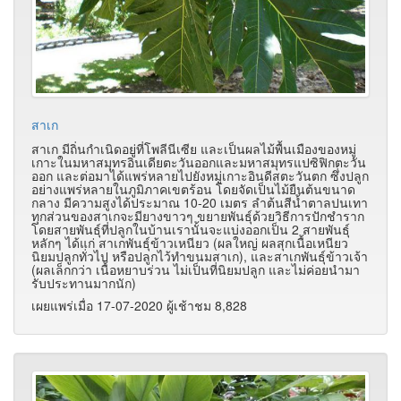
สาเก
สาเก มีถิ่นกำเนิดอยู่ที่โพลีนีเซีย และเป็นผลไม้พื้นเมืองของหมู่
เกาะในมหาสมุทรอินเดียตะวันออกและมหาสมุทรแปซิฟิกตะวัน
ออก และต่อมาได้แพร่หลายไปยังหมู่เกาะอินดีสตะวันตก ซึ่งปลูก
อย่างแพร่หลายในภูมิภาคเขตร้อน โดยจัดเป็นไม้ยืนต้นขนาด
กลาง มีความสูงได้ประมาณ 10-20 เมตร ลำต้นสีน้ำตาลปนเทา
ทุกส่วนของสาเกจะมียางขาวๆ ขยายพันธุ์ด้วยวิธีการปักชำราก
โดยสายพันธุ์ที่ปลูกในบ้านเรานั้นจะแบ่งออกเป็น 2 สายพันธุ์
หลักๆ ได้แก่ สาเกพันธุ์ข้าวเหนียว (ผลใหญ่ ผลสุกเนื้อเหนียว
นิยมปลูกทั่วไป หรือปลูกไว้ทำขนมสาเก), และสาเกพันธุ์ข้าวเจ้า
(ผลเล็กกว่า เนื้อหยาบร่วน ไม่เป็นที่นิยมปลูก และไม่ค่อยนำมา
รับประทานมากนัก)
เผยแพร่เมื่อ 17-07-2020 ผู้เช้าชม 8,828