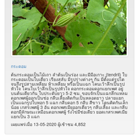
กระดอม
ต้นกระดอมเป็นไม้เถา ลำต้นเป็นร่อง และมีมือเกาะ (tendril) ใบ
กระดอมเป็นใบเดี่ยว เรียงสลับ มีรูปร่างต่างๆ กัน มีตั้งแต่รูปไต
จนถึงรูปสามเหลี่ยม ห้าเหลี่ยม หรือเป็นแฉก โคนเว้าลึกเป็นรูป
หัวใจ โคนใบเว้าลึกเป็นรูปหัวใจ ดอกกระดอมดอกแยกเพศ อยู่
บนต้นเดียวกัน ใบประดับยาว 5-2 ซม. ขอบจักเป็นแฉกลึกแหลม
ดอกเพศผู้ออกเป็นช่อ กลีบเลี้ยงติดกันเป็นหลอดยาว ปลายแยก
เป็นแฉกรูปใบหอก 5 แฉก กลีบดอก 5 กลีบ สีขาว โคนติดกันเล็ก
น้อย เกสรเพศผู้ 3 อัน ดอกเพศเมียออกเดี่ยวๆ กลีบเลี้ยง และกลีบ
ดอกมีลักษณะเหมือนดอกเพศผู้ รังไข่มีช่อเดียว ยอดเกสรเพศเมีย
แยกเป็น 3 แฉก
เผยแพร่เมื่อ 13-05-2020 ผู้เช้าชม 4,852