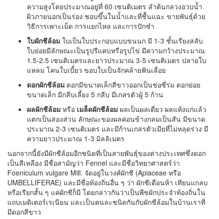
ความสูงโดยประมาณอยู่ที่ 60 เซนติเมตร ลำต้นกลวงอวบน้ำ
ผิวภายนอกเป็นร่อง ชอบขึ้นในน้ำและที่ชื้นแฉะ ขายพันธุ์ด้วย
วิธีการเพาะเม็ด การแยกไหล และการปักชำ
ใบผักชีล้อม
ใบเป็นใบประกอบแบบขนนก มี 1-3 ชั้นเรียงสลับ
ใบย่อยมีลักษณะเป็นรูปรีแคบหรือรูปไข่ มีความกว้างประมาณ
1.5-2.5 เซนติเมตรและยาวประมาณ 3-5 เซนติเมตร ปลายใบ
แหลม โคนใบเบี้ยว ขอบใบเป็นจักคล้ายฟันเลื่อย
ดอกผักชีล้อม
ดอกมีขนาดเล็กสีขาวออกเป็นช่อซี่ร่ม ดอกย่อย
ขนาดเล็ก มีกลีบเลี้ยง 5 กลีบ มีเกสรตัวผู้ 5 ก้าน
ผลผักชีล้อม
หรือ
เมล็ดผักชีล้อม
ผลเป็นผลเดี่ยว ผลแห้งแก่แล้ว
แตกเป็นสองส่วน ลักษณะของผลค่อนข้างกลมเป็นสัน มีขนาด
ประมาณ 2-3 เซนติเมตร และมีก้านเกสรตัวเมียที่ไม่หลุดร่วง มี
ความยาวประมาณ 1-3 มิลลิเมตร
นอกจากนี้ยังมีผักชีล้อมอีกชนิดที่เป็นสายพันธุ์ของต่างประเทศซึ่งดอก
เป็นสีเหลือง มีชื่อสามัญว่า Fennel และมีชื่อวิทยาศาสตร์ว่า
Foeniculum vulgare Mill. จัดอยู่ในวงศ์ผักชี (Apiaceae หรือ
UMBELLIFERAE) และมีชื่อท้องถิ่นอื่น ๆ ว่า ผักชีเดือนห้า เทียนแกลบ
หรือเรียกสั้น ๆ แค่ผักชีก็มี โดยกล่าวกันว่าเป็นพืชผักประจำท้องถิ่นใน
แถบเมดิเตอร์เรเนียน และเป็นคนละชนิดกันกับผักชีล้อมในบ้านเราที่
มีดอกสีขาว