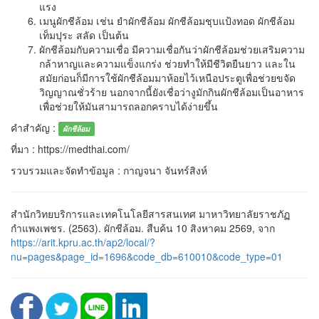
แรง
เมนูผักชีล้อม เช่น ยำผักชีล้อม ผักชีล้อมชุบแป้งทอด ผักชีล้อม
เท็มปุระ สลัด เป็นต้น
ผักชีล้อมกับความเชื่อ มีความเชื่อกันว่าผักชีล้อมช่วยเสริมความ
กล้าหาญและความแข็งแกร่ง ช่วยทำให้มีชีวิตยืนยาว และใน
สมัยก่อนก็มีการใช้ผักชีล้อมมาห้อยไว้เหนือประตูเพื่อช่วยขจัด
วิญญาณชั่วร้าย นอกจากนี้ยังเชื่อว่างูมักกินผักชีล้อมเป็นอาหาร
เพื่อช่วยให้มันสามารถลอกคราบได้ง่ายขึ้น
คำสำคัญ :
ผักชีล้อม
ที่มา : https://medthai.com/
รวบรวมและจัดทำข้อมูล : กาญจนา จันทร์สิงห์
สำนักวิทยบริการและเทคโนโลยีสารสนเทศ มาหาวิทยาลัยราชภัฏ
กำแพงเพชร. (2563). ผักชีล้อม. สืบค้น 10 สิงหาคม 2569, จาก
https://arit.kpru.ac.th/ap2/local/?
nu=pages&page_id=1696&code_db=610010&code_type=01