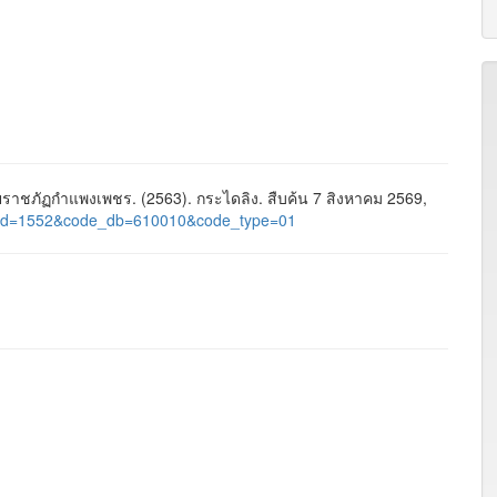
าชภัฏกำแพงเพชร. (2563). กระไดลิง. สืบค้น 7 สิงหาคม 2569,
age_id=1552&code_db=610010&code_type=01