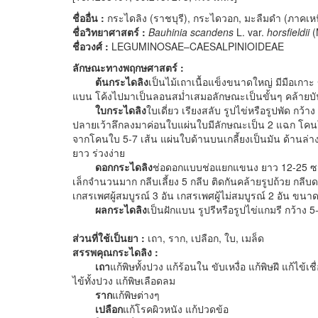
ชื่ออื่น
:
กระไดลิง (ราชบุรี), กระไดวอก, มะลืมดำ (ภาคเหนือ
ชื่อวิทยาศาสตร์
:
Bauhinia scandens
L. var.
horsfieldii
(
ชื่อวงศ์
:
LEGUMINOSAE–CAESALPINIOIDEAE
ลักษณะทางพฤกษศาสตร์ :
ต้นกระไดลิง
เป็นไม้เถาเนื้อแข็งขนาดใหญ่ มีมือเกา
แบน โค้งไปมาเป็นลอนสม่ำเสมอลักษณะเป็นขั้นๆ คล้ายบันได 
ใบกระไดลิง
ใบเดี่ยว เรียงสลับ รูปไข่หรือรูปพัด กว
ปลายเว้าลึกลงมาค่อนใบแผ่นใบมีลักษณะเป็น 2 แฉก โคนใบก
จากโคนใบ 5-7 เส้น แผ่นใบด้านบนเกลี้ยงเป็นมัน ด้านล่าง
ยาว ร่วงง่าย
ดอกกระไดลิง
ช่อดอกแบบช่อแยกแขนง ยาว 12-25 ซม
เล็กจำนวนมาก กลีบเลี้ยง 5 กลีบ ติดกันคล้ายรูปถ้วย กลีบ
เกสรเพศผู้สมบูรณ์ 3 อัน เกสรเพศผู้ไม่สมบูรณ์ 2 อัน ขนาดเ
ผลกระไดลิง
เป็นฝักแบน รูปรีหรือรูปไข่แกมรี กว้าง
ส่วนที่ใช้เป็นยา
:
เถา, ราก, เปลือก, ใบ, เมล็ด
สรรพคุณกระไดลิง :
เถา
แก้พิษทั้งปวง แก้ร้อนใน ขับเหงื่อ แก้พิษฝี แก้ไข้เ
ไข้ทั้งปวง แก้พิษเลือดลม
ราก
แก้พิษต่างๆ
เปลือก
แก้โรคผิวหนัง แก้ปวดข้อ