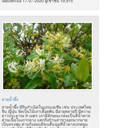
เผยแพร่เมื่อ 17-07-2020 ผู้เช้าชม 19,915
สายน้ำผึ้ง
สายน้ำผึ้ง มีถิ่นกำเนิดในแถบเอเชีย เช่น ประเทศไทย
จีน ญี่ปุ่น จัดเป็นไม้เถาเลื้อยพัน มีอายุหลายปี มีความ
ยาวประมาณ 9 เมตร เถามีลักษณะกลมเป็นสีน้ำตาล
ส่วนเนื้อในเถากลวง แตกกิ่งก้านสาขาออกมากมาย
เป็นทรงพุ่ม ตามกิ่งอ่อนมีขนสั้นนุ่มสีน้ำตาลปกคลุม