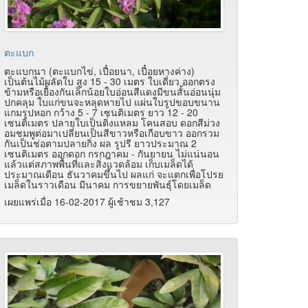
ตะแบก
ตะแบกนา (ตะแบกไข่, เปื๋อยนา, เปื๋อยหางค่าง)
เป็นต้นไม้ผลัดใบ สูง 15 - 30 เมตร ใบเดี่ยว ออกตรง
ข้ามหรือเยื้องกันเล็กน้อยใบอ่อนสีแดงมีขนสั้นอ่อนนุ่ม
ปกคลุม ใบแก่ขนจะหลุดหายไป แผ่นใบรูปขอบขนาน
แกมรูปหอก กว้าง 5 - 7 เซนติเมตร ยาว 12 - 20
เซนติเมตร ปลายใบเป็นติ่งแหลม โคนสอบ ดอกสีม่วง
อมชมพูต่อมาเปลี่ยนเป็นสีขาวหรือเกือบขาว ออกรวม
กันเป็นช่อตามปลายกิ่ง ผล รูปรี ยาวประมาณ 2
เซนติเมตร ออกดอก กรกฎาคม - กันยายน ไม่แน่นอน
แล้วแต่สภาพพื้นที่และสิ่งแวดล้อม เก็บเมล็ดได้
ประมาณเดือน ธันวาคมขึ้นไป ผลแก่ จะแตกเพื่อโปรย
เมล็ดในราวเดือน มีนาคม การขยายพันธุ์โดยเมล็ด
เผยแพร่เมื่อ 16-02-2017 ผู้เช้าชม 3,127