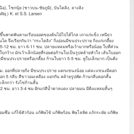
), โชกนุ้ย (ชาวบน-ชัยภูมิ), บันไดลิง, ลางลิง
Miq.) K. et S.S. Larsen
ะ ขึ้นพาดพันตามเรือนยอดของต้นไม้ไปได้ไกล เถาแก่แข็ง เหนียว
จึงเรียกกันว่า “กระไดลิง” กิ่งอ่อนมีขนประปราย กิ่งแก่เกลี้ยง
้าง 5-12 ซม. ยาว 6-11 ซม. ปลายแหลมหรือเว้ามากหรือน้อย ใบที่ส่วน
ว้าง มักเว้าเล็กน้อยที่รอยต่อก้านใบเป็นรูปคล้ายหัวใจ เส้นใบออก
มีขนประปรายหรือเกลี้ยง ก้านใบยาว 5-5 ซม. หูใบเล็กมาก เป็นติ่ง
. ออกที่ปลายกิ่ง มีขนประปราย แตกแขนงน้อย แต่ละแขนงมีดอก
ดอก 5 กลีบ สีขาวอมเหลือง แยกกัน คล้ายรูปพัด ก้านกลีบดอกสั้น
ล็กกว่า รังไข่ก้านสั้น
 5-2 ซม. ยาว 3-4 ซม ฝักแก่สีน้ำตาลแดง ปลายมน มีติ่งแหลมสั้นๆ
ชื่อมซึม แก้ไข้ตัวร้อน แก้พิษไข้ แก้พิษร้อน พิษโลหิต แก้กระษัย แก้พิษ