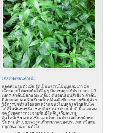
เสลดพังพอนตัวเมีย
สลดพังพอนตัวเมีย จัดเป็นพรรณไม้พุ่มแกมเถา มัก
เลื้อยพาดไปตามต้นไม้อื่นๆ มีความสูงได้ประมาณ 1-3
เมตร ลำต้นมีลักษณะเกลี้ยง ต้นอ่อนเป็นสีเขียว ลำต้น
มีลักษณะกลม ผิวเรียบเป็นปล้องสีเขียว ขยายพันธุ์ด้วย
วิธีการปักชำหรือแยกเหง้าแขนงไปปลูก เจริญเติบโต
ได้ดีในดินทุกชนิด ชอบดินร่วน ระบายน้ำดี มีแสงแดด
จัด มีเขตการกระจายพันธุ์ในจีน เวียดนาม
อินโดนีเซีย มาเลเซีย และไทย ในประเทศไทยมักพบ
ขึ้นตามป่าเบญจพรรณทั่วทุกภาคของประเทศ หรือพบ
ปลูกกันตามบ้านทั่วไป