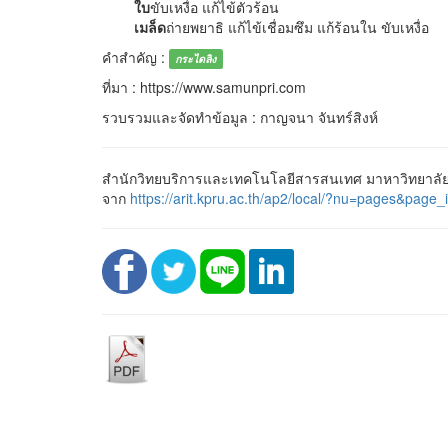
ใบ
ขับเหงื่อ แก้ไข้ตัวร้อน
เมล็ด
ถ่ายพยาธิ แก้ไข้เชื่อมซึม แก้ร้อนใน ขับเหงื่อ
คำสำคัญ :
กระไดลิง
ที่มา : https://www.samunpri.com
รวบรวมและจัดทำข้อมูล : กาญจนา จันทร์สิงห์
สำนักวิทยบริการและเทคโนโลยีสารสนเทศ มาหาวิทยาลัยร
จาก
https://arit.kpru.ac.th/ap2/local/?nu=pages&p