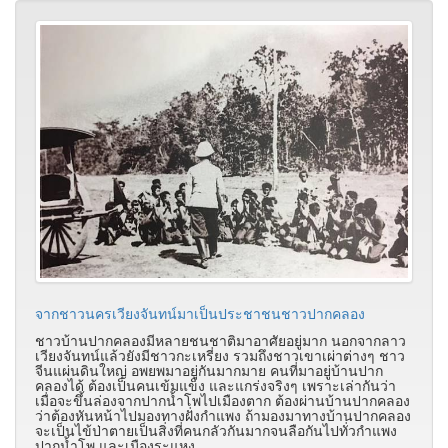
จากชาวนครเวียงจันทน์มาเป็นประชาชนชาวปากคลอง
ชาวบ้านปากคลองมีหลายชนชาติมาอาศัยอยู่มาก นอกจากลาว
เวียงจันทน์แล้วยังมีชาวกะเหรี่ยง รวมถึงชาวเขาเผ่าต่างๆ ชาว
จีนแผ่นดินใหญ่ อพยพมาอยู่กันมากมาย คนที่มาอยู่บ้านปาก
คลองได้ ต้องเป็นคนเข้มแข็ง และแกร่งจริงๆ เพราะเล่ากันว่า
เมื่อจะขึ้นล่องจากปากน้ำโพไปเมืองตาก ต้องผ่านบ้านปากคลอง
ว่าต้องหันหน้าไปมองทางฝั่งกำแพง ถ้ามองมาทางบ้านปากคลอง
จะเป็นไข้ป่าตายเป็นสิ่งที่คนกลัวกันมากจนลือกันไปทั่วกำแพง
ปากน้ำโพ และเมืองระแหง