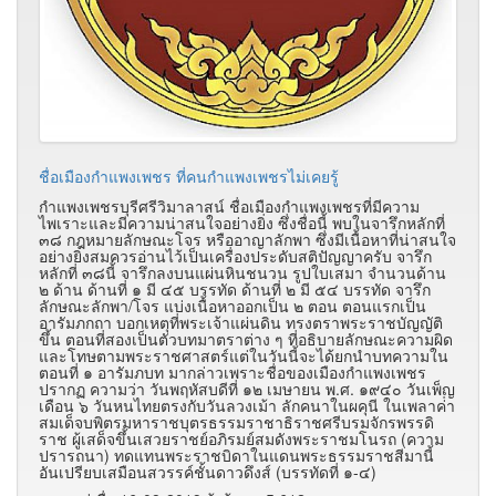
ชื่อเมืองกำแพงเพชร ที่คนกำแพงเพชรไม่เคยรู้
กำแพงเพชรบุรีศรีวิมาลาสน์ ชื่อเมืองกำแพงเพชรที่มีความ
ไพเราะและมีความน่าสนใจอย่างยิ่ง ซึ่งชื่อนี้ พบในจารึกหลักที่
๓๘ กฎหมายลักษณะโจร หรืออาญาลักพา ซึ่งมีเนื้อหาที่น่าสนใจ
อย่างยิ่งสมควรอ่านไว้เป็นเครื่องประดับสติปัญญาครับ จารึก
หลักที่ ๓๘นี้ จารึกลงบนแผ่นหินชนวน รูปใบเสมา จำนวนด้าน
๒ ด้าน ด้านที่ ๑ มี ๔๕ บรรทัด ด้านที่ ๒ มี ๕๔ บรรทัด จารึก
ลักษณะลักพา/โจร แบ่งเนื้อหาออกเป็น ๒ ตอน ตอนแรกเป็น
อารัมภกถา บอกเหตุที่พระเจ้าแผ่นดิน ทรงตราพระราชบัญญัติ
ขึ้น ตอนที่สองเป็นตัวบทมาตราต่าง ๆ ที่อธิบายลักษณะความผิด
และโทษตามพระราชศาสตร์แต่ในวันนี้จะได้ยกนำบทความใน
ตอนที่ ๑ อารัมภบท มากล่าวเพราะชื่อของเมืองกำแพงเพชร
ปรากฏ ความว่า วันพฤหัสบดีที่ ๑๒ เมษายน พ.ศ. ๑๙๔๐ วันเพ็ญ
เดือน ๖ วันหนไทยตรงกับวันลวงเม้า ลักคนาในผคุนี ในเพลาค่ํา
สมเด็จบพิตรมหาราชบุตรธรรมราชาธิราชศรีบรมจักรพรรดิ
ราช ผู้เสด็จขึ้นเสวยราชย์อภิรมย์สมดังพระราชมโนรถ (ความ
ปรารถนา) ทดแทนพระราชบิดาในแดนพระธรรมราชสีมานี้
อันเปรียบเสมือนสวรรค์ชั้นดาวดึงส์ (บรรทัดที่ ๑-๔)