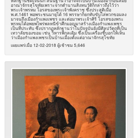
หลักฐานชัดเจนนัก สันนิฐานว่าอาจจะเป็นบ้านเมืองมาก่อนสมัย
อาณาจักรสุโขทัยเพราะจากตำนานสิงหนวัติก็กล่าวถึงไว้ว่า
พระเจ้าพรหม โอรสของพระเจ้าพังคราช ซึ่งประสูติเมื่อ
พ.ศ.1461 พอพระชนมายุได้ 16 พรรษาก็ยกทับขับไล่พวกขอมลง
มาจนถึงเมืองกำแพงเพชร และต่อมาพระเจ้าศิริ โอรสของพระ
พรหมได้อพยพไพร่พลหนีข้าศึกมอญมาสร้างเมืองกำแพงเพชร
เป็นที่ประทับ ซึ่งปรากฏหลักฐานว่าในปัจจุบันยังมีศิลปวัตถุที่เป็น
เทวาลัยของขอม เช่น วิหารพิกุลเดิม ซึ่งเป็นเครื่องชี้บอกให้เห็น
ว่าเมืองกำแพงเพชรเป็นบ้านเมืองตั้งแต่อาณาจักรสุโขทัย
เผยแพร่เมื่อ 12-02-2018 ผู้เช้าชม 5,646