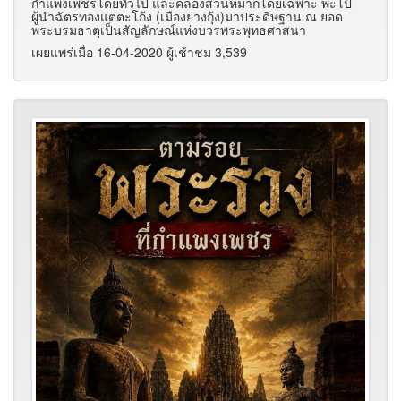
กำแพงเพชรโดยทั่วไป และคลองสวนหมากโดยเฉพาะ พะโป้
ผู้นำฉัตรทองแต่ตะโก้ง (เมืองย่างกุ้ง)มาประดิษฐาน ณ ยอด
พระบรมธาตุเป็นสัญลักษณ์แห่งบวรพระพุทธศาสนา
เผยแพร่เมื่อ 16-04-2020 ผู้เช้าชม 3,539