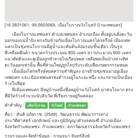
[16.3831061, 99.5603069, เมืองโบราณวังโบสถ์ บ้านเทพนคร]
เมืองโบราณเทพนคร ตำบลเทพนคร อำเภอเมือง ตั้งอยู่บนฝั่งตะวัน
ออกของแม่น้ำปิง ตรงกันข้ามกับเมืองโบราณนครไตรตรึงษ์ เมืองเทพ
นครเป็นชุมชนโบราณมีคูน้ำและคันดินล้อมรอบชั้นเดียว เป็นรูป
สี่เหลี่ยมผืนผ้า ขนาดกว้างประมณ 800 เมตร ยาวประมาณ 900 เมตร
แนวคัดดินและคูเมืองถูกทำลายไปเกือบหมด เหลือพอเห็นบ้างทางทิศ
ตะวันออกเท่านั้น พื้นที่ส่วนใหญ่ถูกไถปรับระดับเพื่อเกษตรกรรมหมด
เมื่อเมืองไตรตรึงษ์หมดความสำคัญลง อาจย้ายชุมชนมาอยู่เมือง
เทพนคร และเมืองเทพนครคงดำรงอยู่ในระยะหนึ่ง และกลายเป็นเมือง
ร้างในที่สุด
ที่เมืองเทพนคร มีหมู่บ้านหนึ่งชื่อหมู่บ้านวังโบสถ์ น่าสนใจมาก ตรง
ที่มีวัดร้างจำนวนนับสิบวัด ที่เรียงรายอยู่ริมคลอง
คำสำคัญ :
เมืองโบราณ,
วังโบสถ์,
บ้านเทพนคร
ที่มา : สันติ อภัยราช. (2549). วัฒนธรรม พัฒนาการทาง
ประวัติศาสตร์ เอกลักษณ์ และภูมิปัญญาตำบลคณฑี อำเภอเมือง
จังหวัดกำแพงเพชร. กำแพงเพชร: สภาวัฒนธรรมจังหวัดกำแพงเพชร.
รวบรวมและจัดทำข้อมูล : กาญจนา จันทร์สิงห์