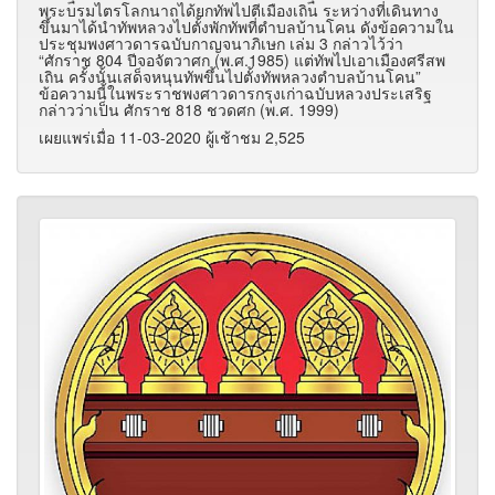
พระบรมไตรโลกนาถได้ยกทัพไปตีเมืองเถิน ระหว่างที่เดินทาง
ขึ้นมาได้นำทัพหลวงไปตั้งพักทัพที่ตำบลบ้านโคน ดังข้อความใน
ประชุมพงศาวดารฉบับกาญจนาภิเษก เล่ม 3 กล่าวไว้ว่า
“ศักราช 804 ปีจอจัตวาศก (พ.ศ.1985) แต่ทัพไปเอาเมืองศรีสพ
เถิน ครั้งนั้นเสด็จหนุนทัพขึ้นไปตั้งทัพหลวงตำบลบ้านโคน”
ข้อความนี้ในพระราชพงศาวดารกรุงเก่าฉบับหลวงประเสริฐ
กล่าวว่าเป็น ศักราช 818 ชวดศก (พ.ศ. 1999)
เผยแพร่เมื่อ 11-03-2020 ผู้เช้าชม 2,525