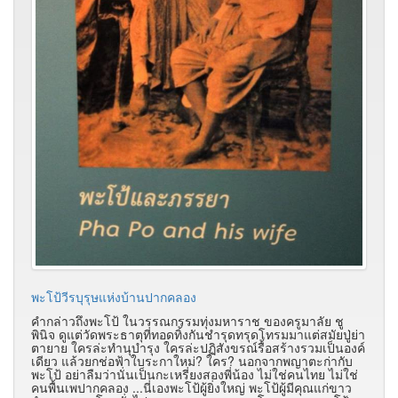
พะโป้วีรบุรุษแห่งบ้านปากคลอง
คำกล่าวถึงพะโป้ ในวรรณกรรมทุ่งมหาราช ของครูมาลัย ชู
พินิจ ดูแต่วัดพระธาตุที่ทอดทิ้งกันชำรุดทรุดโทรมมาแต่สมัยปู่ย่า
ตายาย ใครล่ะทำนุบำรุง ใครล่ะปฏิสังขรณ์รื้อสร้างรวมเป็นองค์
เดียว แล้วยกช่อฟ้าใบระกาใหม่? ใคร? นอกจากพญาตะก่ากับ
พะโป้ อย่าลืมว่านั่นเป็นกะเหรี่ยงสองพี่น้อง ไม่ใช่คนไทย ไม่ใช่
คนพื้นเพปากคลอง ...นี่เองพะโป้ผู้ยิ่งใหญ่ พะโป้ผู้มีคุณแก่ขาว