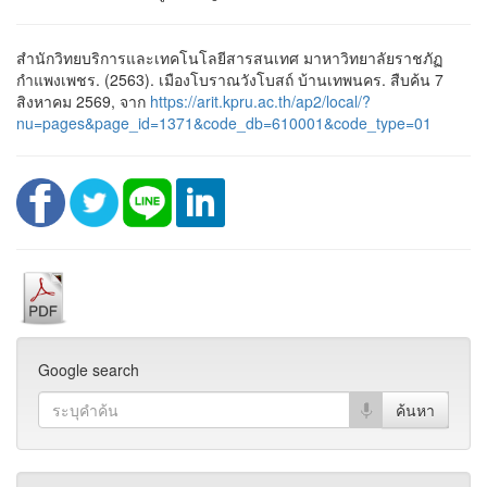
สำนักวิทยบริการและเทคโนโลยีสารสนเทศ มาหาวิทยาลัยราชภัฏ
กำแพงเพชร. (2563). เมืองโบราณวังโบสถ์ บ้านเทพนคร. สืบค้น 7
สิงหาคม 2569, จาก
https://arit.kpru.ac.th/ap2/local/?
nu=pages&page_id=1371&code_db=610001&code_type=01
Google search