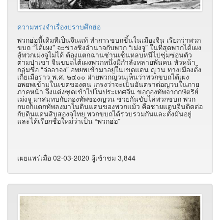
ความทรงจำเรื่องปราบศึกฮ่อ
พวกฮ่อนี้เดิมทีเป็นจีนแท้ ทำการขบถขึ้นในเมืองจีน เรียกว่าพวก
ขบถ “ไต้เผง” จะช่วงชิงอำนาจกับพวก “เม่งจู” ในที่สุดพวกไต้เผง
สู้พวกเม่งจูไม่ได้ ต้องแตกฉานซ่านเซ็นหลบหนีไปซุ่มซ่อนตัว
ตามป่าเขา จีนขบถไต้เผงพวกหนึ่งมีกำลังหลายพันคน หัวหน้า
กลุ่มชื่อ “จ่ออาจง” อพยพเข้ามาอยู่ในเขตแดน ญวน ทางเมืองตั้ง
เกี๋ยเมื่อราว พ.ศ. ๒๔๐๐ ฝ่ายพวกญวนเห็นว่าพวกขบถไต้เผง
อพยพเข้ามในเขตของตน เกรงว่าจะเป็นอันตราต่อญวนในภาย
ภาคหน้า จึงแต่งฑูตเข้าไปในประเทศจีน ขอกองทัพจากกษัตริย์
เม่งจู มาสมทบกับกองทัพของญวน ช่วยกันขับไล่พวกขบถ พวก
กบถก็แตกทัพลงมาในดินแดนของพวกแม้ว คือชายแดนจีนติดต่อ
กับดินแดนสิบสองจุไทย พวกขบถได้รวบรวมกันและตั้งมั่นอยู่
และได้เรียกชื่อใหม่ว่าเป็น “พวกฮ่อ”
เผยแพร่เมื่อ 02-03-2020 ผู้เช้าชม 3,844