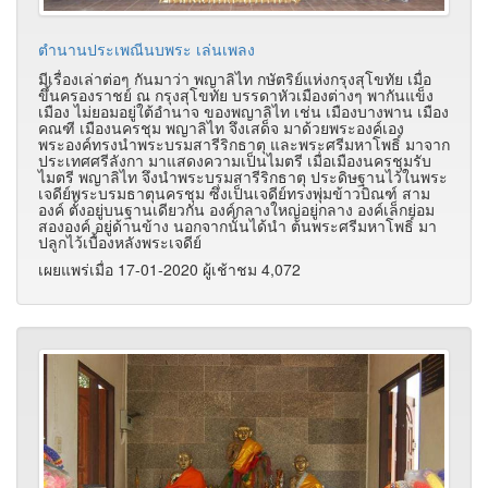
ตำนานประเพณีนบพระ เล่นเพลง
มีเรื่องเล่าต่อๆ กันมาว่า พญาลิไท กษัตริย์แห่งกรุงสุโขทัย เมื่อ
ขึ้นครองราชย์ ณ กรุงสุโขทัย บรรดาหัวเมืองต่างๆ พากันแข็ง
เมือง ไม่ยอมอยู่ใต้อำนาจ ของพญาลิไท เช่น เมืองบางพาน เมือง
คณฑี เมืองนครชุม พญาลิไท จึงเสด็จ มาด้วยพระองค์เอง
พระองค์ทรงนำพระบรมสารีริกธาตุ และพระศรีมหาโพธิ์ มาจาก
ประเทศศรีลังกา มาแสดงความเป็นไมตรี เมื่อเมืองนครชุมรับ
ไมตรี พญาลิไท จึงนำพระบรมสารีริกธาตุ ประดิษฐานไว้ในพระ
เจดีย์พระบรมธาตุนครชุม ซึ่งเป็นเจดีย์ทรงพุ่มข้าวบิณฑ์ สาม
องค์ ตั้งอยู่บนฐานเดียวกัน องค์กลางใหญ่อยู่กลาง องค์เล็กย่อม
สององค์ อยู่ด้านข้าง นอกจากนั้นได้นำ ต้นพระศรีมหาโพธิ์ มา
ปลูกไว้เบื้องหลังพระเจดีย์
เผยแพร่เมื่อ 17-01-2020 ผู้เช้าชม 4,072