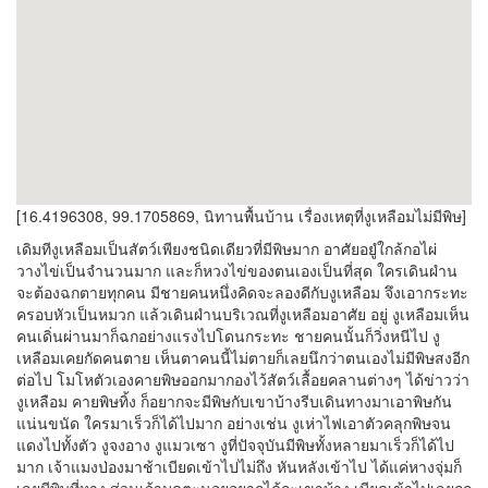
[16.4196308, 99.1705869, นิทานพื้นบ้าน เรื่องเหตุที่งูเหลือมไม่มีพิษ]
เดิมทีงูเหลือมเป็นสัตว์เพียงชนิดเดียวที่มีพิษมาก อาศัยอยูํใกล้กอไผ่
วางไข่เป็นจำนวนมาก และก็หวงไข่ของตนเองเป็นที่สุด ใครเดินผำน
จะต้องฉกตายทุกคน มีชายคนหนึ่งคิดจะลองดีกับงูเหลือม จึงเอากระทะ
ครอบหัวเป็นหมวก แล้วเดินผำนบริเวณที่งูเหลือมอาศัย อยู่ งูเหลือมเห็น
คนเดิ่นผ่านมาก็ฉกอย่างแรงไปโดนกระทะ ชายคนนั้นก็วิ่งหนีไป งู
เหลือมเคยกัดคนตาย เห็นตาคนนี้ไม่ตายก็เลยนึกว่าตนเองไม่มีพิษสงอีก
ต่อไป โมโหตัวเองคายพิษออกมากองไว้สัตว์เลื้อยคลานต่างๆ ได้ข่าวว่า
งูเหลือม คายพิษทิ้ง ก็อยากจะมีพิษกับเขาบ้างรีบเดินทางมาเอาพิษกัน
แน่นขนัด ใครมาเร็วก็ได้ไปมาก อย่างเช่น งูเห่าไฟเอาตัวคลุกพิษจน
แดงไปทั้งตัว งูจงอาง งูแมวเซา งูที่ปัจจุบันมีพิษทั้งหลายมาเร็วก็ได้ไป
มาก เจ้าแมงป่องมาช้าเบียดเข้าไปไม่ถึง หันหลังเข้าไป ได้แค่หางจุ่มก็