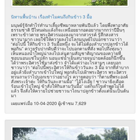
นิทานพื้นบ้าน เรื่องทำไมคนถึงกินข้าว 3 มื้อ
มนุษย์รู้จักทำไร่ทำนาเลี้ยงชีพมาหลายพันปีแล้ว โดยพึ่งพาอาศัย
ธรรมชาติ ปีไหนฝนแล้งก็จะเหนื่อยยากอดอยากมากกว่าปีอื่นๆ
เพราะข้าวตาย พระอิศวรมองลงมาจากสวรรค์ รู้สึกสงสาร
ชาวนามาก เลยใช้ให้ควายลงไปโลกมนุษย์ไปบอกชาวนาว่า
“ต่อไปนี้ ให้กินข้าว 3 วันมื้อหนึ่ง จะได้ไม่ต้องลำบากปลูกข้าวได้
พอกิน” ควายรับปากดิบดีว่าจะไปบอกตามที่สั่ง พอไปถึงทุ่งนา
เห็นหนองน้ำใหญ่น่าลงไปเล่นตามสัญชาติญาณของควายที่
ชอบนอนแช่ในปลัก นอนแช่น้ำเย็นสบายจนบ่ายคล้อยก็นึกขึ้น
ได้ว่าพระอิศวรใช้มาส่งข้าว จำได้แค่ว่าอะไรสามๆ เลยบอก
ชาวนาว่า “ต่อไปนี้พระอิศวรให้กินข้าววันละ 3 มื้อ จากที่ลำบาก
อยู่แล้วยิ่งลำบากเข้าไปใหญ่ พอกลับไปเฝ้าพระอิศวร พระอิศวร
ทวนถามว่าไปบอกเขาว่าอย่างไร ควายตอบว่า “ก็ตามที่พระองค์
สั่งพระเจ้าค่ะ ให้กินวันละสามมื้อ” “ไอ้โง่เอ๊ย ! ชาวนายิ่งเดือด
ร้อนเข้าไปใหญ่ ข้าสั่งให้กินสามวันมื้อ” แต่ก็แก้ไขคำพูดไม่ได้
แล้ว จึงสั่งให้ควายไปช่วยชาวนาไถนาปลูกข้าวตั้งแต่นั้นเป็นต้น
มา
เผยแพร่เมื่อ 10-04-2020 ผู้เช้าชม 7,629