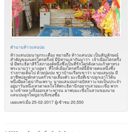
ตำนานท้าวแสนปม
ท้าวแสนปมนามกระเดื่อง หมายถึง ท้าวแสนปม เป็นสัญลักษณ์
สำคัญของนครไตรตรึงษ์ มีนิทานเล่ากันมาว่า เจ้าเมืองไตรตรึง
ษ์ มีพระธิดาสิริโสภาองค์หนึ่งซึ่งเป็นที่รักใคร่ดังดวงแก้วตาทรง
พระนามว่า นางอุษา ที่ใกล้เมืองไตรตรึงษ์นี้มีชายคนหนึ่งซึ่ง
ร่างกายเต็มไป ด้วยปุ่มปม ชาวบ้านเรียกเขาว่า นายแสนปม มี
อาชีพปลูกผักสวนครัวขายเลี้ยงตัว มะเขือที่เขาปลูกเอาไว้ต้น
หนึ่งมีผลโตน่ากินเพราะ นายแสนปมถ่ายปัสสาวะรดเป็นประจำ
อยู่มาวันหนึ่งเทวดาดลใจให้พระธิดานีกอยากเสวยมะเขือ พวก
นางข้าหลวงจึงออกเสาะหาจน มาพบมะเขือในสวนของนาย
แสนปมลูกใหญ่อวบจึงขอซื้อ
เผยแพร่เมื่อ 25-02-2017 ผู้เช้าชม 20,550