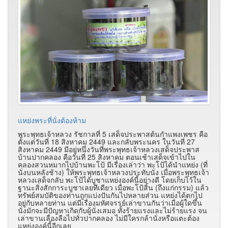
แหย่งพระที่นั่งต้องห้าม
พระพุทธเจ้าหลวง รัชกาลที่ 5 เสด็จประพาสต้นกำแพงเพชร คือ
ตั้งแต่วันที่ 18 สิงหาคม 2449 และกลับพระนคร ในวันที่ 27
สิงหาคม 2449 มีอยู่หนึ่งวันที่พระพุทธเจ้าหลวงเสด็จประพาส
บ้านปากคลอง คือวันที่ 25 สิงหาคม ตอนเช้าเสด็จเข้าไปใน
คลองสวนหมากไปบ้านพะโป้ มีเรื่องเล่าว่า พะโป้ได้นำแหย่ง (ที่
นั่งบนหลังช้าง) ให้พระพุทธเจ้าหลวงประทับนั่ง เมื่อพระพุทธเจ้า
หลวงเสด็จกลับ พะโป้ได้บูชาแหย่งองค์นี้อย่างดี โดยเก็บไว้ใน
ฐานะสิ่งสักการะบูชาเลยทีเดียว เมื่อพะโป้สิ้น (ถึงแก่กรรม) แล้ว
ทรัพย์สมบัติของท่านถูกแบ่งปันกันไปหลายส่วน แหย่งได้ตกไป
อยู่กับหลายท่าน แต่มีเรื่องมหัศจรรย์เล่าขานกันว่าเมื่อผู้ใดขึ้น
นั่งมักจะมีปัญหาเกิดกับผู้นั่งเสมอ ทั้งร้ายแรงและไม่ร้ายแรง จน
เล่าขานเลื่องลือไปทั่วปากคลอง ไม่มีใครกล้านั่งหรือแตะต้อง
แหย่งองค์นี้อีกเลย