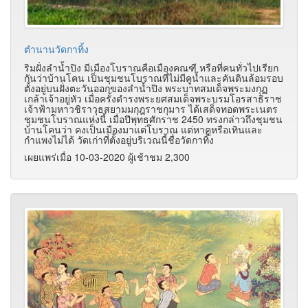
ตำนานวัดกาทิ้ง
ริมฝั่งลำน้ำปิง มีเมืองโบราณคือเมืองคณฑี หรือที่คนทั่วไปเรียก
กันว่าบ้านโคน เป็นชุมชนโบราณที่ไม่มีคูน้ำและคันดินล้อมรอบ
ตั้งอยู่บนฝั่งตะวันออกของลำน้ำปิง พระบาทสมเด็จพระมงกุฏ
เกล้าเจ้าอยู่หัว เมื่อครั้งดำรงพระยศสมเด็จพระบรมโอรสาธิราช
เจ้าฟ้ามหาวชิราวุธสยามมกุฎราชกุมาร ได้เสด็จทอดพระเนตร
ชุมชนโบราณแห่งนี้ เมื่อปีพุทธศักราช 2450 ทรงกล่าวถึงชุมชน
บ้านโคนว่า คงเป็นเมืองมาแต่โบราณ แต่หาคูหรือเทินและ
กำแพงไม่ได้ วัดเก่าที่ตั้งอยู่บริเวณนี้ชื่อวัดกาทิ้ง
เผยแพร่เมื่อ 10-03-2020 ผู้เช้าชม 2,300