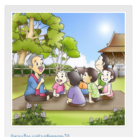
นิทานเรื่อง แม่ผัวเกลียดลูกสะใภ้