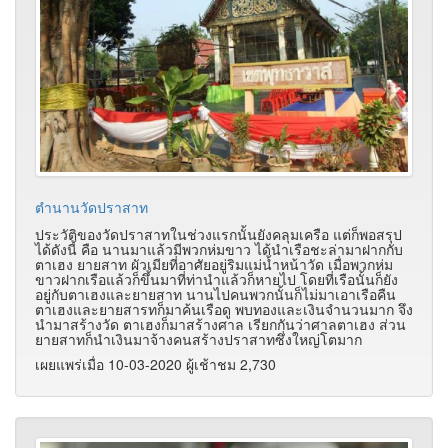
ตำนานวัดปราสาท
ประวัติของวัดปราสาทในช่วงแรกนั้นยังคลุมเครือ แต่ก็พอสรุป
ได้ดังนี้ คือ นานมาแล้วมีพวกห่มขาว ได้นำเรือชะล่ามาฝากกับ
ตาเฮง ยายสาท ผัวเมียที่อาศัยอยู่ริมแม่น้ำหน้าวัด เมื่อพวกห่ม
ขาวฝากเรือแล้วก็ขึ้นมาที่ท่านำแล้วก็หายไป โดยที่เรือนั้นก็ยัง
อยู่กับตาเฮงและยายสาท นานไปคนพวกนั้นก็ไม่มาเอาเรือคืน
ตาเฮงและยายสารทก็มาค้นเรือดู พบทองและเงินจำนวนมาก จึง
นำมาสร้างวัด ตาเฮงก็มาสร้างศาล เรียกกันว่าศาลตาเฮง ส่วน
ยายสาทก็นำเงินมาจ้างคนสร้างปราสาทซึ่งใหญ่โตมาก
เผยแพร่เมื่อ 10-03-2020 ผู้เช้าชม 2,730