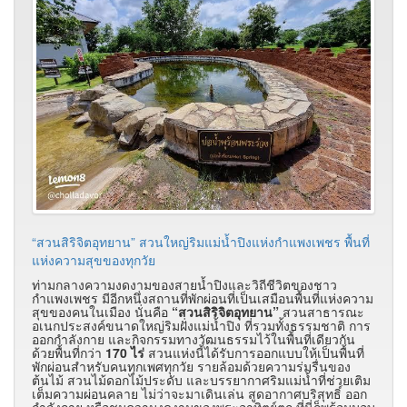
“สวนสิริจิตอุทยาน” สวนใหญ่ริมแม่น้ำปิงแห่งกำแพงเพชร พื้นที่
แห่งความสุขของทุกวัย
ท่ามกลางความงดงามของสายน้ำปิงและวิถีชีวิตของชาว
กำแพงเพชร มีอีกหนึ่งสถานที่พักผ่อนที่เป็นเสมือนพื้นที่แห่งความ
สุขของคนในเมือง นั่นคือ
“สวนสิริจิตอุทยาน”
สวนสาธารณะ
อเนกประสงค์ขนาดใหญ่ริมฝั่งแม่น้ำปิง ที่รวมทั้งธรรมชาติ การ
ออกกำลังกาย และกิจกรรมทางวัฒนธรรมไว้ในพื้นที่เดียวกัน
ด้วยพื้นที่กว่า
170 ไร่
สวนแห่งนี้ได้รับการออกแบบให้เป็นพื้นที่
พักผ่อนสำหรับคนทุกเพศทุกวัย รายล้อมด้วยความร่มรื่นของ
ต้นไม้ สวนไม้ดอกไม้ประดับ และบรรยากาศริมแม่น้ำที่ช่วยเติม
เต็มความผ่อนคลาย ไม่ว่าจะมาเดินเล่น สูดอากาศบริสุทธิ์ ออก
กำลังกาย หรือชมความงดงามของพระอาทิตย์ตก ที่นี่ก็พร้อมมอบ