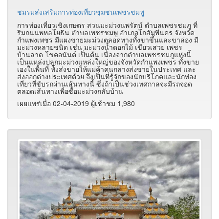
ชมรมส่งเสริมการท่องเที่ยวชุมชนเพชรชมพู
การท่องเที่ยวเชิงเกษตร สวนมะม่วงนพรัตน์ ตำบลเพชรชมภู ที่
ริมถนนพหลโยธิน ตำบลเพชรชมพู อำเภอโกสัมพีนคร จังหวัด
กำแพงเพชร มีแผงขายมะม่วงตลอดทางทั้งขาขึ้นและขาล่อง มี
มะม่วงหลายชนิด เช่น มะม่วงน้ำดอกไม้ เขียวเสวย เพชร
บ้านลาด โชคอนันต์ เป็นต้น เนื่องจากตำบลเพชรชมภูแห่งนี้
เป็นแหล่งปลูกมะม่วงแหล่งใหญ่ของจังหวัดกำแพงเพชร ทั้งขาย
เองในพื้นที่ ทั้งส่งขายให้แม่ค้าคนกลางส่งขายในประเทศ และ
ส่งออกต่างประเทศด้วย จึงเป็นที่รู้จักของนักบริโภคและนักท่อง
เที่ยวที่ขับรถผ่านเส้นทางนี้ ซึ่งถ้าเป็นช่วงเทศกาลจะมีรถจอด
ตลอดเส้นทางเพื่อซื้อมะม่วงกลับบ้าน
เผยแพร่เมื่อ 02-04-2019 ผู้เช้าชม 1,980