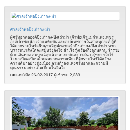
ศาลเจ้าพ่อปึงเถ่ากง-ม่า
ผู้ศรัทธาต่อองค์ปึงเถ่ากง-ปึงเถ่าม่า เจ้าพ่อเจ้าแม่กำแพงเพชร
องค์เจ้าพ่อเสือ เจ้าแม่ทับทิมและองค์เทพภายในศาลทุกองค์ ผู้ที่
ได้มากราบไหว้อธิษฐานจิตต่อศาลเจ้าปึงเถ่ากง-ปึงเถ่าม่า หาก
ปรารถนาสิ่งใดจะสมหวังตั้งใจ สำเร็จรุ่งเรืองถึงลูกหลาน ร่ำรวย
ด้วยเงินทอง สมบูรณ์สุขด้วยลาภยศและวาสนา สุขกายใจไร้
โรคาเบียดเบียนด้วยผลจากความเพียรที่ผู้กราบไหว้ได้สร้าง
ความดีมาอย่างต่อเนื่อง ตามกำลังแห่งศรัทธาและความมี
คุณธรรมอย่างเต็มเปี่ยมในจิตใจ
เผยแพร่เมื่อ 26-02-2017 ผู้เช้าชม 2,289