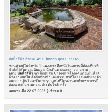
บ่อน้ำสีฟ้า กำแพงเพชร Unseen สุดตระการตา
ซ่อนตัวอยู่ในจังหวัดกำแพงเพชรคือหนึ่งในสถานที่ท่องเที่ยวที่
กำลังได้รับความนิยมจากนักเดินทางและสายถ่ายภาพ
อย่าง
บ่อน้ำสีฟ้า
จุดเช็กอินสุด Unseen ที่โดดเด่นด้วยผืนน้ำสี
ฟ้าครามสดใส ตัดกับท้องฟ้าและธรรมชาติโดยรอบอย่างลงตัว
จนกลายเป็นโลเคชันถ่ายรูปสุดปังที่ใครผ่านมากำแพงเพชรก็
ต้องแวะเก็บภาพความประทับใจสักครั้ง
เผยแพร่เมื่อ 22-07-2026 ผู้เช้าชม 9