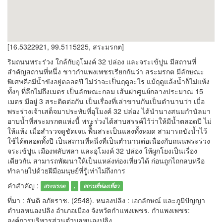
[16.5322921, 99.5115225, สระมรกต]
ริมถนนพระร่วง ใกล้กับอุโมงค์ 32 ปล่อง และจระเข้ปูน มีสถานที่
สำคัญสถานที่หนึ่ง ชาวกำแพงเพชรเรียกกันว่า สระมรกต มีลักษณะ
พิเศษคือมีน้ำขังอยู่ตลอดปี ไม่ว่าจะเป็นฤดูอะไร แม้ฤดูแล้งน้ำก็ไม่แห้ง
ทั้งๆ ที่ลึกไม่ถึงเมตร เป็นลักษณะกลม เส้นผ่าศูนย์กลางประมาณ 15
เมตร มีอยู่ 3 สระติดต่อกัน เป็นเรื่องที่เล่าขานกันเป็นตำนานว่า เมื่อ
พระร่วงเจ้าเสด็จมาประทับที่อุโมงค์ 32 ปล่อง ได้นำนางสนมกำนัลมา
อาบน้ำที่สระมรกตแห่งนี้ พระร่วงได้สาบสรรค์ไว้ว่าให้มีน้ำตลอดปี ไม่
ให้แห้ง เมื่อสำรวจดูชัดเจน พืิื้นสระเป็นแลงทั้งหมด สามารถขังน้ำไว้
ใช้ได้ตลอดทั้งปี เป็นสถานที่หนึ่งที่เป็นตำนานต่อเนื่องกับถนนพระร่วง
จระเข้ปูน เมืองพลับพลา และอุโมงค์ 32 ปล่อง ให้ผูกโยงเป็นเรื่อง
เดียวกัน สามารถพัฒนาให้เป็นแหล่งท่องเที่ยวได้ ก่อนถูกไถกลบหรือ
ทำลายไปด้วยฝีมือมนุษย์ที่รู้เท่าไม่ถึงการ
คำสำคัญ :
สระมรกต
,
สถานที่ท่องเที่ยว
ที่มา : สันติ อภัยราช. (2548). หนองปลิง : เอกลักษณ์ และภูมิปัญญา
ตำบลหนองปลิง อำเภอเมือง จังหวัดกำแพงเพชร. กำแพงเพชร:
องค์การบริหารส่วนตำบลหนองปลิง.