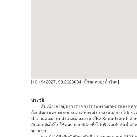
[16.1942027, 99.2623034, น้ำตกคลองน้ำไหล]
ประวัติ
สืบเนื่องจากผู้ตรวจราชการกระทรวงเกษตรและสหกรณ์ (น
ถึงปลัดกระทรวงเกษตรและสหกรณ์รายงานผลการไปตรวจราชก
น้ำตกคลองลาน อำเภอคลองลาน เป็นบริเวณป่าต้นน้ำลำธา
ลักลอบตัดไม้ไปใช้สอย หากปล่อยทิ้งไว้บริเวณป่าต้นน้ำลำ
ชาวเขา
กรมป่าไม้จึงมีหนังสือลงวันที่ 14 เมษายน พ.ศ.2521 แ