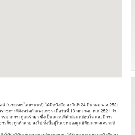
ายเทพ ไสยานนท์) ได้มีหนังสือ ลงวันที่ 24 มีนาคม พ.ศ.2521
ารที่จังหวัดกำแพงเพชร เมื่อวันที่ 13 มกราคม พ.ศ.2521 ว่า
รขาดการดูแลรักษา ซึ่งเป็นสถานที่พักผ่อนหย่อนใจ และมีการ
ธารก็จะถูกทำลาย ลงไป ทั้งนี้อยู่ในเขตของศูนย์พัฒนาสงเคราะห์
จ้งให้ป่าไม้เขตนครสวรรค์ตรวจสอบ ได้รับรายงานตามหนังสือ ลง