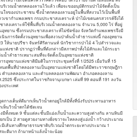
บริเวณน้ำตกคลองลานไว้แล้ว เพื่อจะขออนุมัติกรมป่าไม้จัดตั้งเป็น
อนใจของประชาชน ซึ่งน้ำตกคลองลานอยู่ในพื้นที่สงวนไว้เป็นพื้นที่
ะห์ชาวเขากำแพงเพชร กรมประชาสงเคราะห์ ป่าไม้เขตนครสวรรค์จึงได้
เคราะห์ใช้พื้นที่บริเวณน้ำตกคลองลาน จำนวน 5,000 ไร่ ที่อยู่
เป็นวันอุทยาน ซึ่งกรมประชาสงเคราะห์ไม่ขัดข้อง จังหวัดกำแพงเพชรจึงมี
ำเนินการจัดตั้งวนอุทยานเพื่อสงวนป่าต้นน้ำลำธารแห่งนี้ กองอุทยาน
523 ให้นายปรีชา จันทร์ศิริตานนท์ นักวิชาการป่าไม้ 4 ไปสำรวจและ
แห่งชาติ ปรากฏว่าพื้นที่ดังกล่าวมีสภาพป่าทั้งไม้สักและไม้กระยา
้นน้ำลำธารเหมาะสมที่จะจัดตั้งเป็นอุทยานแห่งชาติ
านแห่งชาติมีมติในการประชุมครั้งที่ 1/2525 เมื่อวันที่ 15
นดพื้นที่ป่าคลองลานเป็นอุทยานแห่งชาติโดยได้มีพระราชกฤษฎีกา
้ำร้อน ตำบลคลองลาน และตำบลคลองลานพัฒนา อำเภอคลองลาน
.2525 ซึ่งประกาศในราชกิจจานุเบกษา เล่มที่ 99 ตอนที่ 191 ลงวัน
 ของประเทศ
ต็นท์ดีมากเห็นวิวน้ำตกอยู่ใกล้มีทั้งที่นั่งรับประทานอาหาร
กเห็นวิวน้ำตกได้ชัดเจน
งหมด 9 ชั้นแต่ละชั้นมีแอ่งเก็บน้ำและความสูงต่างกัน ลานหินมี
จะแยกเป็น 2 สายดูสวยงามทางฝั่งขวาจะไหลลงสู่แอ่งน้ำ กว้างประมาณ
และมีเส้นทางศึกษาธรรมชาติบริเวณน้ำตกระยะทางประมาณ 1
ะดีมาก ถ้ามาหน้าแล้งน้ำจะน้อย