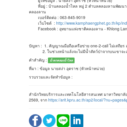
ผู้ให้ข้อมูล : นายสง่า อุตราช (หัวหน้าหน่วย)
ที่อยู่ : บ้านคลองน้ำไหล หมู่ 2 ตำบลคลองลานพัฒนา
คลองลาน
เบอร์ติดต่อ : 063-845-9019
เว็บไซต์ :
http://www.kamphaengphet.go.th/kp/inde
Facebook : อุทยานแห่งชาติคลองลาน - Khlong Lan 
ปัญหา : 1. สัญญาณมือถือเครือข่าย one-2-call ไม่เสถีย
2. ในช่วงหน้าแล้งจะไม่มีน้ำสัตว์ป่าจากบนเขาจะลงม
คำสำคัญ :
น้ำตกคลองน้ำไหล
ที่มา : ข้อมูล นายสง่า อุตราช (หัวหน้าหน่วย)
รวบรวมและจัดทำข้อมูล :
สำนักวิทยบริการและเทคโนโลยีสารสนเทศ มาหาวิทยาลัยร
2569, จาก
https://arit.kpru.ac.th/ap2/local/?nu=p