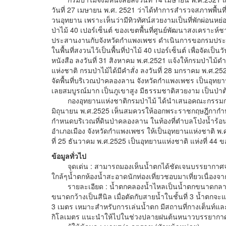
วันที่ 27 เมษายน พ.ศ. 2521 ว่าได้ทำการสำรวจสภาพพื้นที่
วนอุทยาน เพราะเห็นว่ามีทิวทัศน์สวยงามเป็นที่พักผ่อนหย่
ป่าไม้ 40 เปอร์เซ็นต์ ของเขตพื้นที่ศูนย์พัฒนาสงเครา
ประสานงานกับจังหวัดกำแพงเพชร ดำเนินการขอกรมประชาสง
ในพื้นที่สงวนไว้เป็นพื้นที่ป่าไม้ 40 เปอร์เซ็นต์ เพื่อจัด
หนังสือ ลงวันที่ 31 สิงหาคม พ.ศ.2521 แจ้งให้กรมป่าไม้ด
แห่งชาติ กรมป่าไม้ได้มีคำสั่ง ลงวันที่ 28 มกราคม พ.ศ.2
จัดพื้นที่บริเวณป่าคลองลาน จังหวัดกำแพงเพชร เป็นอุทยาน
เลยสมบูรณ์มาก เป็นภูเขาสูง มีธรรมชาติสวยงาม เป็นป่าต
กองอุทยานแห่งชาติกรมป่าไม้ ได้นำเสนอคณะกรรมการอุทย
มิถุนายน พ.ศ.2525 เห็นสมควรให้ออกพระราชกฤษฎีกากำห
กำหนดบริเวณที่ดินป่าคลองลาน ในท้องที่ตำบลโป่งน
อำเภอเมือง จังหวัดกำแพงเพชร ให้เป็นอุทยานแห่งชาติ พ.ศ
ที่ 25 ธันวาคม พ.ศ.2525 เป็นอุทยานแห่งชาติ แห่งที่ 44
ข้อมูลทั่วไป
จุดเด่น : สามารถมองเห็นน้ำตกได้ชัดเจนบรรยากาศจุดกางเ
ใกล้ๆน้ำตกห้องน้ำสะอาดนักท่องเที่ยวชอบมาเที่ยวเนื่องจา
รายละเอียด : น้ำตกคลองน้ำไหลเป็นน้ำตกขนาดกลางมีทั้
ขนาดกว้างเป็นสีนิล เมื่อตัดกับสายน้ำในชั้นที่ 3 น้ำตก
3 เมตร เหมาะสำหรับการเล่นน้ำตก มีสถานที่กางเต็นท์
กิโลเมตร แนะนำให้ไปในช่วงปลายฝนต้นหนาวบรรยากาศจ