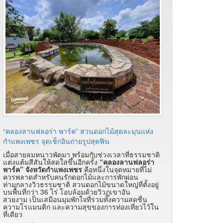
“คลองลานฟลอร่า พาร์ค” สวนดอกไม้สุดละมุนแห่ง
กำแพงเพชร จุดเช็กอินถ่ายรูปสุดฟิน
เมื่อสายลมหนาวพัดมา พร้อมกับช่วงเวลาที่ธรรมชาติ
แต่งแต้มสีสันให้สดใสขึ้นอีกครั้ง
“คลองลานฟลอร่า
พาร์ค” จังหวัดกำแพงเพชร
คือหนึ่งในจุดหมายที่ไม่
ควรพลาดสำหรับคนรักดอกไม้และการพักผ่อน
ท่ามกลางวิวธรรมชาติ สวนดอกไม้ขนาดใหญ่ที่ตั้งอยู่
บนพื้นที่กว่า 36 ไร่ โอบล้อมด้วยวิวภูเขาอัน
สวยงาม เป็นเสมือนมุมพักใจที่รวมทั้งความสดชื่น
ความโรแมนติก และความสุขของการท่องเที่ยวไว้ใน
ที่เดียว