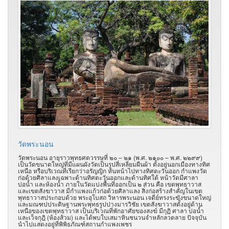
วัดพระนอน
วัดพระนอน อายุราวพุทธศตวรรษที่ ๒๐ – ๒๑ (พ.ศ. ๒๑๐๐ – พ.ศ. ๒๒๙๙)
เป็นวัดขนาดใหญ่ที่มีแผนผังวัดเป็นรูปสี่เหลี่ยมผืนผ้า ตั้งอยู่นอกเมืองทางทิศ
เหนือ หรือบริเวณที่เรียกว่าอรัญญิก หันหน้าไปทางทิศตะวันออก กำแพงวัด
ก่อด้วยศิลาแลงเฉพาะด้านทิศตะวันออกและด้านทิศใต้ หน้าวัดมีศาลา
บ่อน้ำ และห้องน้ำ ภายในวัดแบ่งพื้นที่ออกเป็น ๒ ส่วน คือ เขตพุทธาวาส
และเขตสังฆาวาส มีกำแพงแก้วก่อด้วยศิลาแลง สิ่งก่อสร้างสำคัญในเขต
พุทธาวาสประกอบด้วย พระอุโบสถ วิหารพระนอน เจดีย์ทรงระฆังขนาดใหญ่
และมณฑปประดิษฐานพระพุทธรูปปางมารวิชัย เขตสังฆาวาสตั้งอยู่ด้าน
เหนือของเขตพุทธาวาส เป็นบริเวณที่พักอาศัยของสงฆ์ มีกุฏิ ศาลา บ่อน้ำ
และเว็จกุฎิ (ห้องส้วม) และได้พบใบเสมาหินชนวนจำหลักลวดลาย ปัจจุบัน
นำไปแสดงอยู่ที่พิพิธภัณฑ์สถานกำแพงเพชร