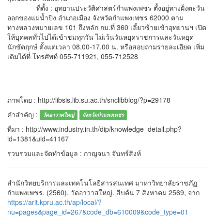
ที่ตั้ง : อุทยานประวัติศาสตร์กำแพงเพชร ตั้งอยู่ทางฝั่งตะวัน
ออกของแม่น้ำปิง อำเภอเมือง จังหวัดกำแพงเพชร 62000 ตาม
ทางหลวงหมายเลข 101 ถึงหลัก กม.ที่ 360 เลี้ยวซ้ายเข้าอุทยานฯ เปิด
ให้บุคคลทั่วไปได้เข้าชมทุกวัน ไม่เว้นวันหยุดราชการและวันหยุด
นักขัตฤกษ์ ตั้งแต่เวลา 08.00-17.00 น. หรือสอบถามรายละเอียด เพิ่ม
เติมได้ที่ โทรศัพท์ 055-711921, 055-712528
ภาพโดย : http://libsis.lib.su.ac.th/snclibblog/?p=29178
คำสำคัญ :
วัดอาวาศใหญ่
จังหวัดกำแพงเพชร
ที่มา : http://www.industry.in.th/dip/knowledge_detail.php?
id=1381&uid=41167
รวบรวมและจัดทำข้อมูล : กาญจนา จันทร์สิงห์
สำนักวิทยบริการและเทคโนโลยีสารสนเทศ มาหาวิทยาลัยราชภัฏ
กำแพงเพชร. (2560). วัดอาวาสใหญ่. สืบค้น 7 สิงหาคม 2569, จาก
https://arit.kpru.ac.th/ap/local/?
nu=pages&page_id=267&code_db=610009&code_type=01