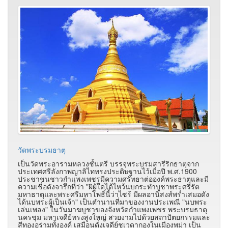
วัดพระบรมธาตุ
เป็นวัดพระอารามหลวงชั้นตรี บรรจุพระบรมสารีริกธาตุจาก
ประเทศศรีลังกาพญาลิไททรงประดิษฐานไว้เมื่อปี พ.ศ.1900
ประชาชนชาวกำแพงเพชรมีความศรัทธาต่อองค์พระธาตุและมี
ความเชื่อดังจารึกที่ว่า "ผิผู้ใดได้ไหว้นบกระทำบูชาพระศรีรัต
มหาธาตุและพระศรีมหาโพธิ์นี้ว่าไซร้ มีผลอานิสงส์พร่ำเสมอดัง
ได้นบพระผู้เป็นเจ้า" เป็นตำนานที่มาของงานประเพณี "นบพระ
เล่นเพลง" ในวันมาฆบูชาของจังหวัดกำแพงเพชร พระบรมธาตุ
นครชุม มหาเจดีย์ทรงสูงใหญ่ สวยงามไปด้วยสถาปัตยกรรมและ
สีทองอร่ามทั้งองค์ เสมือนดั่งเจดีย์ชเวดากองในเมืองพม่า เป็น