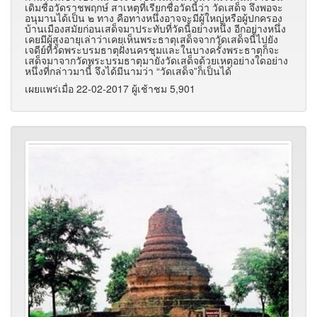
เดิมชื่อวัดราชพฤกษ์ สาเหตุที่เรียกชื่อวัดนี้ว่า วัดเสด็จ จึงพอจะ
อนุมานได้เป็น ๒ ทาง คือทางหนึ่งอาจจะมีผู้ใหญ่หรือผู้ปกครอง
บ้านเมืองสมัยก่อนเสด็จมาประทับที่วัดนี้อย่างหนึ่ง อีกอย่างหนึ่ง
เคยมีผู้สูงอายุเล่าว่าเคยเห็นพระธาตุเสด็จจากวัดเสด็จนี้ไปยัง
เจดีย์ที่วัดพระบรมธาตุฝั่งนครชุมและในบางครั้งพระธาตุก็จะ
เสด็จมาจากวัดพระบรมธาตุมายังวัดเสด็จด้วยเหตุอย่างใดอย่าง
หนึ่งที่กล่าวมานี้ จึงได้มีนามว่า “วัดเสด็จ”ก็เป็นได้
เผยแพร่เมื่อ 22-02-2017 ผู้เช้าชม 5,901