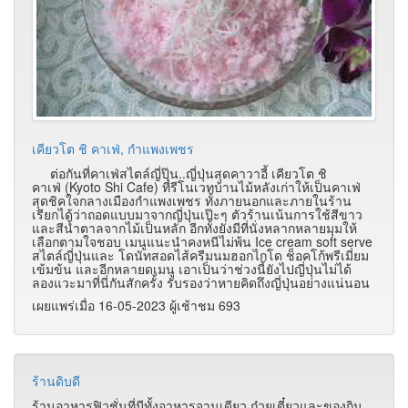
เคียวโต ชิ คาเฟ่, กำแพงเพชร
ต่อกันที่คาเฟ่สไตล์ญี่ปุ๊น..ญี่ปุ่นสุดคาวาอี้ เคียวโต ชิ
คาเฟ่ (Kyoto Shi Cafe)
ที่รีโนเวทบ้านไม้หลังเก่าให้เป็นคาเฟ่
สุดชิคใจกลางเมืองกำแพงเพชร ทั้งภายนอกและภายในร้าน
เรียกได้ว่าถอดแบบมาจากญี่ปุ่นเป๊ะๆ ตัวร้านเน้นการใช้สีขาว
และสีน้ำตาลจากไม้เป็นหลัก อีกทั้งยังมีที่นั่งหลากหลายมุมให้
เลือกตามใจชอบ เมนูแนะนำคงหนีไม่พ้น Ice cream soft serve
สไตล์ญี่ปุ่นและ โดนัทสอดไส้ครีมนมฮอกไกโด ช็อคโก้พรีเมี่ยม
เข้มข้น และอีกหลายดเมนู เอาเป็นว่าช่วงนี้ยังไปญี่ปุ่นไม่ได้
ลองแวะมาที่นี่กันสักครั้ง รับรองว่าหายคิดถึงญี่ปุ่นอย่างแน่นอน
เผยแพร่เมื่อ 16-05-2023 ผู้เช้าชม 693
ร้านดิบดี
ร้านอาหารฟิวชั่นที่มีทั้งอาหารจานเดียว ก๋วยเตี๋ยวและของกิน