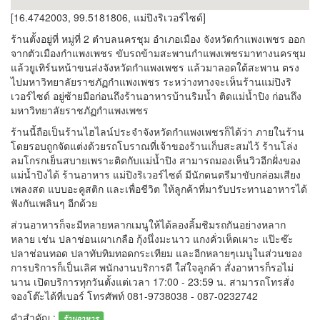
[16.4742003, 99.5181806, แม่ปิงริเวอร์ไซด์]
ร้านตั้งอยู่ที่ หมู่ที่ 2 ตำบลนครชุม อำเภอเมือง จังหวัดกำแพงเพชร ออก
จากตัวเมืองกำแพงเพชร ขับรถข้ามสะพานกำแพงเพชรมาทางนครชุม
แล้วยูเทิร์นหน้าขนส่งจังหวัดกำแพงเพชร แล้วมาลอดใต้สะพาน ตรง
ไปมหาวิทยาลัยราชภัฏกำแพงเพชร ระหว่างทางจะเห็นร้านแม่ปิงริ
เวอร์ไซด์ อยู่ซ้ายมือก่อนถึงร้านอาหารบ้านริมน้ำ ติดแม่น้ำปิง ก่อนถึง
มหาวิทยาลัยราชภัฏกำแพงเพชร
ร้านนี้ถือเป็นร้านไฮไลน์ประจำจังหวัดกำแพงเพชรก็ได้ว่า ภายในร้าน
โดยรอบถูกจัดแต่งด้วยรถโบราณที่เจ้าของร้านเก็บสะสมไว้ ร้านโล่ง
ลมโกรกเย็นสบายเพราะติดกับแม่น้ำปิง สามารถมองเห็นวิวอีกฝั่งของ
แม่น้ำปิงได้ ร้านอาหาร แม่ปิงริเวอร์ไซด์ มีนักดนตรีมาขับกล่อมเสียง
เพลงสด แบบอะคูสติก และเพื่อชีวิต ให้ลูกค้าที่มารับประทานอาหารได้
ฟังกันเพลินๆ อีกด้วย
ส่วนอาหารก็จะมีหลายหลากเมนูให้ได้ลองลิ้มชิมรถกันอย่างหลาก
หลาย เช่น ปลาช่อนเผาเกลือ กุ้งนึ่งมะนาว แกงคั่วเห็ดเผาะ แป๊ะซ๊ะ
ปลาช่อนทอด ปลาทับทิมทอดกระเทียม และอีกหลายๆเมนูในส่วนของ
การบริการก็เป็นเลิศ พนักงานบริการดี ใส่ใจลูกค้า สั่งอาหารก็รอไม่
นาน เปิดบริการทุกวันตั้งแต่เวลา 17:00 - 23:59 น. สามารถโทรสั่ง
จองโต๊ะได้ที่เบอร์ โทรศัพท์
081-9738038 - 087-0232742
คำสำคัญ :
ร้านอาหาร