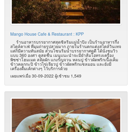
Mango House Cafe & Restaurant : KPP
ร้านอาหารบรรยากาศสุดชิลริมแม่น้ำปิง เป็นร้านอาหารกึ่ง
สไตล์คาเฟ่ ที่มุมถ่ายรูปสวยมาก ภายในร้านตกแต่งสไตล์วินเทจ
แต่ก็มีความทันสมัย ส่วนโซนริมน้ำบรรยากาศดูดี ได้นั่งชมวิว
แบบ 360 องศา ดูสดชื่น เมนูแนะนำจะมียำส้มโอทรงเครื่อง
พิซซ่าโฮมเมด สลัดผัก แกงรัญจวน หลนปู ข้าวผัดพริกเนื้อเค็ม
ข้าวคลุกกะปิ ข้าวไข่เจียวปู ข้าวผัดพริกแซลมอน และยังมี
เครื่องดื่มเค้กต่างๆ ไว้บริการด้วย
เผยแพร่เมื่อ 30-09-2022 ผู้เช้าชม 1,549