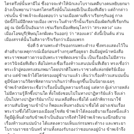
ไตรตรึงษ์นั้นหามีไม่ ซึ่งอาจจะทำให้นักเลงโบราณคดีบางคนหยิบยกมา
อ้างเป็นพยานว่านครไตรตรึงษ์นั้นไม่เคยมีเป็นเมืองทีเดียว แต่ถ้ากล่าว
เช่นนั้น ข้าพเจ้าจะต้องตอบว่า นามเมืองตามที่เราเรียกๆกันอยู่ กาล
บัดนี้ก็ไม่มีอีกหลายเมือง เพาระในคำจารึกนั้นเรียกเมืองผิดกับที่เรียกกัน
อยู่ ณ บัดนี้เป็นอันมาก เช่นเรียกเมืองพิษณุโลกว่า “สระหลวง” และ
เมืองโอฆบุรี(พิษณุโลกฝั่งตะวันออก) ว่า “สองแคว” ดังนี้เป็นต้น ส่วน
เมืองสรรค์นั้นในศิลาจารึกเรียกว่าเมืองแพรก
ข้อที่ 5 ตามพระดำริของกรมพระดำรง ซึ่งทรงแสดงไว้ใน
คำอธิบายเหตุการณ์เมื่อก่อนสร้างกรุงศรีอยุธยา อันมีอยู่หน้าหนังสือ
พระราชพงศาวดารฉบับพระราชหัตถเลขานั้น เป็นเรื่องอันไม่มีสาระ
ควรวินิจฉัยทีเดียว คือไม่ทรงเชื่อเรื่องท้าวแสนปมนั้นทีเดียว ทรงเชื่อว่า
พระเจ้าอู่ทองทรงสมภพมาโดยปรกติในพระราชวงศ์แห่งกษัตริย์เมือง
ฝาง แต่ข้าพเจ้าได้ไตร่ตรองอยู่ช้านานแล้ว เห็นว่าเรื่องท้าวแสนปมนั้น
ดูมีข้อความวิจิตรพิสดารมากเกินกว่าที่จะผูกขึ้นเป็นนิยายเฉยๆ
ข้าพเจ้าสมัครจะเชื่อว่าเรื่องนั้นมีมูลความจริงอยู่ แต่หาก ผู้เล่าภายหลัง
ไม่มีความรู้ลึกซึ้งปานใด ทั้งใจยังชอบไปในทางปาฏิหาริย์แล้ว จึงเล่า
เป็นไปทางปาฏิหาริย์มากไป จนเหลือที่จะเชื่อได้ แต่ถ้าพิจารณาใช้
ความสันนิษฐานเข้าบ้าง ก็พอแลเห็นทางอันน่าเชื่อได้ อย่างเช่นเรื่อง
พระร่วงซึ่งได้ไปครองเมืองสุโขทัย ข้าพเจ้าได้ลองอธิบายเรื่องหนึ่งแล้ว
ก็ดูมีผู้เห็นด้วยกับข้าพเจ้าเป็นอันมากจึงทำให้ข้าพเจ้าทะนงนึกอธิบาย
เรื่องท้าวแสนปมบ้าง ได้แสดงความเห็นแก่กรมพระดำรง และพระยา
โบราณราชธานินทร์ ท่านทั้งสองรับรองว่าชอบกลอยู่บ้าง ข้าพเจ้าจึง