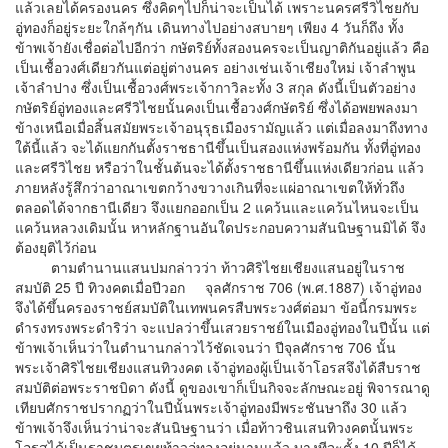
แล้วเลยได้ครองนคร ซึ่งคิดๆไปก็น่าจะเป็นได้ เพราะนครศรีวิไชยกับ
อู่ทองก็อยู่ระยะใกล้ๆกัน เดินทางไปอย่างสบายๆ เพียง 4 วันก็ถึง ทั้ง
ข้าพเจ้ายังเชื่อต่อไปอีกว่า กษัตริย์ทั้งสองนครจะเป็นญาติกันอยู่แล้ว คือ
เป็นเชื้อวงศ์เดียวกันแต่อยู่ต่างนคร อย่างเช่นเจ้าเชียงใหม่ เจ้าลำพูน
เจ้าลำปาง ซึ่งเป็นเชื้อวงศ์พระเจ้ากาวิละทั้ง 3 สกุล ดังนี้เป็นตัวอย่าง
กษัตริย์อู่ทองและศรีวิไชยนั้นคงเป็นเชื้อวงศ์กษัตริย์ ซึ่งได้อพยพลงมา
ข้างเหนือเมื่อสิ้นสมัยพระเจ้าอนุรุธเมืองรามัญแล้ว แต่เมื่อลงมาถึงทาง
ใต้นี้แล้ว จะได้แยกกันตั้งราชธานีขึ้นเป็นสองแห่งพร้อมกัน ทั้งที่อู่ทอง
และศรีวิไชย หรือว่าในชั้นต้นจะได้ตั้งราชธานีขึ้นแห่งเดียวก่อน แล้ว
ภายหลังรู้สึกว่าอาณาเขตกว้างขวางเกินที่จะแผ่อาณาเขตให้ทั่วถึง
ตลอดได้จากธานีเดียว จึงแยกออกเป็น 2 แคว้นและแคว้นไหนจะเป็น
แคว้นหลวงเดิมนั้น หาหลักฐานอันใดประกอบความสันนิษฐานมิได้ จึง
ต้องยุติไว้ก่อน
ตามตำนานแสนปมกล่าวว่า ท้าวศิริไชยเชียงแสนอยู่ในราช
สมบัติ 25 ปี ทิวงคตเมื่อปีวอก จุลศักราช 706 (พ.ศ.1887) เจ้าอู่ทอง
จึงได้ขึ้นครองราชย์สมบัติในเทพนครสืบพระวงศ์ต่อมา ข้อนี้กรมพระ
ดำรงทรงพระดำริว่า จะแปลว่าขึ้นเสวยราชย์ในเมืองอู่ทองในปีนั้น แต่
ข้าพเจ้าเห็นว่าในตำนานกล่าวไว้ชัดเจนว่า ปีจุลศักราช 706 นั้น
พระเจ้าศิริไชยเชียงแสนทิวงคต เจ้าอู่ทองผู้เป็นเจ้าโอรสจึงได้สืบราช
สมบัติต่อพระราชบิดา ดังนี้ ดูของเขาก็เป็นกิจจะลักษณะอยู่ พิจารณาดู
เทียบศักราชปรากฏว่าในปีนั้นพระเจ้าอู่ทองมีพระชันษาถึง 30 แล้ว
ข้าพเจ้าจึงเห็นว่าน่าจะสันนิษฐานว่า เมื่อท้าวชินเสนทิวงคตนั้นพระ
โอรสได้เป็นราชบุตรเขยท้าวอู่ทองอยู่นานแล้ว บางทีจะตั้ง 10 ปีก็ได้