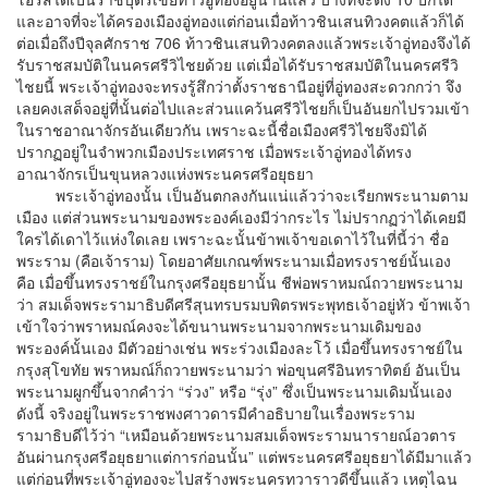
และอาจที่จะได้ครองเมืองอู่ทองแต่ก่อนเมื่อท้าวชินเสนทิวงคตแล้วก็ได้
ต่อเมื่อถึงปีจุลศักราช 706 ท้าวชินเสนทิวงคตลงแล้วพระเจ้าอู่ทองจึงได้
รับราชสมบัติในนครศรีวิไชยด้วย แต่เมื่อได้รับราชสมบัติในนครศรีวิ
ไชยนี้ พระเจ้าอู่ทองจะทรงรู้สึกว่าตั้งราชธานีอยู่ที่อู่ทองสะดวกกว่า จึง
เลยคงเสด็จอยู่ที่นั้นต่อไปและส่วนแคว้นศรีวิไชยก็เป็นอันยกไปรวมเข้า
ในราชอาณาจักรอันเดียวกัน เพราะฉะนี้ชื่อเมืองศรีวิไชยจึงมิได้
ปรากฏอยู่ในจำพวกเมืองประเทศราช เมื่อพระเจ้าอู่ทองได้ทรง
อาณาจักรเป็นขุนหลวงแห่งพระนครศรีอยุธยา
พระเจ้าอู่ทองนั้น เป็นอันตกลงกันแน่แล้วว่าจะเรียกพระนามตาม
เมือง แต่ส่วนพระนามของพระองค์เองมีว่ากระไร ไม่ปรากฏว่าได้เคยมี
ใครได้เดาไว้แห่งใดเลย เพราะฉะนั้นข้าพเจ้าขอเดาไว้ในที่นี้ว่า ชื่อ
พระราม (คือเจ้าราม) โดยอาศัยเกณฑ์พระนามเมื่อทรงราชย์นั้นเอง
คือ เมื่อขึ้นทรงราชย์ในกรุงศรีอยุธยานั้น ชีพ่อพราหมณ์ถวายพระนาม
ว่า สมเด็จพระรามาธิบดีศรีสุนทรบรมบพิตรพระพุทธเจ้าอยู่หัว ข้าพเจ้า
เข้าใจว่าพราหมณ์คงจะได้ขนานพระนามจากพระนามเดิมของ
พระองค์นั้นเอง มีตัวอย่างเช่น พระร่วงเมืองละโว้ เมื่อขึ้นทรงราชย์ใน
กรุงสุโขทัย พราหมณ์ก็ถวายพระนามว่า พ่อขุนศรีอินทราทิตย์ อันเป็น
พระนามผูกขึ้นจากคำว่า “ร่วง” หรือ “รุ่ง” ซึ่งเป็นพระนามเดิมนั้นเอง
ดังนี้ จริงอยู่ในพระราชพงศาวดารมีคำอธิบายในเรื่องพระราม
รามาธิบดีไว้ว่า “เหมือนด้วยพระนามสมเด็จพระรามนารายณ์อวตาร
อันผ่านกรุงศรีอยุธยาแต่การก่อนนั้น” แต่พระนครศรีอยุธยาได้มีมาแล้ว
แต่ก่อนที่พระเจ้าอู่ทองจะไปสร้างพระนครทวาราวดีขึ้นแล้ว เหตุไฉน