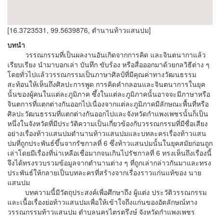
[16.3723531, 99.5639876, ตำนานท้าวแสนปม]
บทนำ
วรรณกรรมที่เป็นผลงานอันเกิดจากการคิด และจินตนากาแล้ว
เรียบเรียง นำมาบอกเล่า บันทึก ขับร้อง หรือสื่อออกมาด้วยกลวิธีต่าง ๆ
โดยทั่วไปแล้ววรรณกรรมเป็นภาษาศิลป์ที่มีคุณค่าทางวัฒนธรรม
สะท้อนให้เห็นถึงศิลปะการพูด การคิดคำกลอนและจินตนาการในยุค
นั้นของผู้คนในแต่ละภูมิภาค ซึ้งในแต่ละภูมิภาคนั้นอาจจะมีภาษาหรือ
จินตการที่แตกต่างกันออกไปเนื่องจากแต่ละภูมิภาคมีลักษณะพื้นที่หรือ
ศิลปะวัฒนธรรมที่แตกต่างกันออกไปและจังหวัดกำแพงเพชรนั้นก็เป็น
หนึ่งในจังหวัดที่มีประวัติความเป็นเกี่ยวข้องกับวรรณกรรมที่มีชื่อเสียง
อย่างเรื่องท้าวแสนปมตำนานท้าวแสนปมและบทละครเรื่องท้าวแสน
ปมที่ถูกประพันธ์ขึ้นจากรัชกาลที่ 6 ซึ่งท้าวแสนปมนั้นในยุคสมัยก่อนถูก
เล่าโดยมีเรื่องที่น่าเหลือเชื่อมากจนเกินไปรัชกาลที่ 6 ทรงเห็นถึงเรื่องนี้
จึงได้ทรงรวบรวมข้อมูลจากตำนานต่าง ๆ ที่ถูกเล่ากล่าวกันมาและทรง
ประพันธ์ให้กลายเป็นบทละครที่สร้างจากเรื่องราวแก่นแท้ของ นาย
แสนปม
บทความนี้มีวัตถุประสงค์เพื่อศึกษาถึง ผู้แต่ง ประวัติวรรณกรรม
และเนื้อเรื่องย่อท้าวแสนปมเพื่อให้เข้าใจถึงแก่นของอัตลักษณ์ทาง
วรรณกรรมท้าวแสนปม ตำบลนครไตรตรึงษ์ จังหวัดกำแพงเพชร