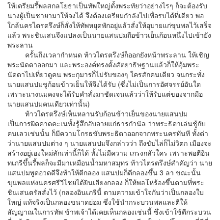
ให้เตรียมรี้พลสกลโยธาเป็นทัพใหญ่ตั้งพระทัยว่าอย่างไรๆ ก็จะต้องรับ
นางผู้เป็นชายามาให้จงได้ จึงต้องเตรียมกำลังไปเพื่อรบได้ที่เดียว พอ
ใกล้นครไตรตรึงษ์ก็สั่งให้ทัพหยุดพักอยู่แล้วสั่งให้อุบายแก่ขุนพลไว้เสร็จ
แล้ว พระชินเสนจึงแปลงเป็นนายแสนปมถือข้าวเย็นก้อนหนึ่งไปเข้ายัง
พระลาน
ครั้นถึงเวลากำหนด ท้าวไตรตรึงษ์ก็ออกยังหน้าพระลาน ให้เชิญ
พระนัดดาออกมา และพระองค์ทรงตั้งสัตยาธิษฐานแล้วก็ให้อุ้มพระ
นัดดาไปเที่ยวดูคน พระกุมารก็ไม่รับของๆ ใครสักคนเดียว จนกระทั่ง
นายแสนปมชูก้อนข้าวเย็นให้จึงได้รับ (ซึ่งไม่เป็นการอัศจรรย์อันใด
เพราะนางนมคงจะได้รับคำสั่งมาชัดเจนแล้วว่าให้รับแต่ของจากมือ
นายแสนปมคนเดียวเท่านั้น)
ท้าวไตรตรึงษ์เห็นหลานรับก้อนข้าวเย็นของนายแสนปม
เป็นการผิดคาดคะเนทั้งรู้สึกอับอายแก่ธารกำนัล ว่าพระธิดาเล่นชู้กับ
คนเลวเช่นนั้น ก็มีความโกรธขับพระธิดาออกจากพระนครทันที ทั้งด่า
ว่านายแสนปมต่าง ๆ นายแสนปมจึงกล่าวว่า ถึงขับไล่ก็ไม่วิตก เมืองจะ
สร้างอยู่เองใหม่สักเท่านี้ก็ได้ ทั้งไม่มีความ เกรงกลัวใคร เพราะพอตีอิน
ทเภรีขึ้นรี้พลก็จะมีมาเหมือนน้ำมหาสมุทร ท้าวไตรตรึงษ์สำคัญว่า นาย
แสนปมพูดอวดดีจึงท้าให้ตีกลอง แสนปมก็ตีกลองขึ้น 3 ลา ขณะนั้น
ขุนพลแห่งนครศรีวิไชยได้ยินเสียงกลอง ก็ให้พลโห่ร้องขึ้นตามที่พระ
ชินเสนตรัสสั่งไว้ (กลองอินเภรีนี้ ตามความเข้าใจกันว่าเป็นกลองใบ
ใหญ่ แท้จริงเป็นกลองขนาดย่อม ซึ่งใช้นำกระบวนพลและตีให้
สัญญาณในการทัพ ข้าพเจ้าได้เคยเห็นกลองเช่นนี้ ซึ่งเข้าใช้ตีกระบวน