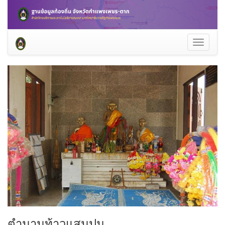
Toggle
navigati
ตำนานท้าวแสนปม