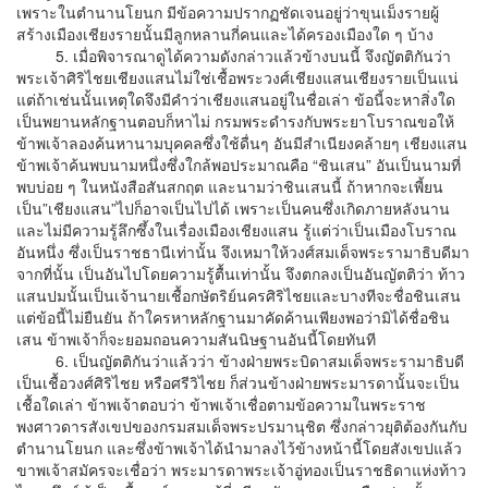
เพราะในตำนานโยนก มีข้อความปรากฏชัดเจนอยู่ว่าขุนเม็งรายผู้
สร้างเมืองเชียงรายนั้นมีลูกหลานกี่คนและได้ครองเมืองใด ๆ บ้าง
5. เมื่อพิจารณาดูได้ความดังกล่าวแล้วข้างบนนี้ จึงญัตติกันว่า
พระเจ้าศิริไชยเชียงแสนไม่ใช่เชื้อพระวงศ์เชียงแสนเชียงรายเป็นแน่
แต่ถ้าเช่นนั้นเหตุใดจึงมีคำว่าเชียงแสนอยู่ในชื่อเล่า ข้อนี้จะหาสิ่งใด
เป็นพยานหลักฐานตอบก็หาไม่ กรมพระดำรงกับพระยาโบราณขอให้
ข้าพเจ้าลองค้นหานามบุคคลซึ่งใช้ดื่นๆ อันมีสำเนียงคล้ายๆ เชียงแสน
ข้าพเจ้าค้นพบนามหนึ่งซึ่งใกล้พอประมาณคือ “ชินเสน” อันเป็นนามที่
พบบ่อย ๆ ในหนังสือสันสกฤต และนามว่าชินเสนนี้ ถ้าหากจะเพี้ยน
เป็น”เชียงแสน”ไปก็อาจเป็นไปได้ เพราะเป็นคนซึ่งเกิดภายหลังนาน
และไม่มีความรู้ลึกซึ้งในเรื่องเมืองเชียงแสน รู้แต่ว่าเป็นเมืองโบราณ
อันหนึ่ง ซึ่งเป็นราชธานีเท่านั้น จึงเหมาให้วงศ์สมเด็จพระรามาธิบดีมา
จากที่นั้น เป็นอันไปโดยความรู้ตื้นเท่านั้น จึงตกลงเป็นอันญัตติว่า ท้าว
แสนปมนั้นเป็นเจ้านายเชื้อกษัตริย์นครศิริไชยและบางทีจะชื่อชินเสน
แต่ข้อนี้ไม่ยืนยัน ถ้าใครหาหลักฐานมาคัดค้านเพียงพอว่ามิได้ชื่อชิน
เสน ข้าพเจ้าก็จะยอมถอนความสันนิษฐานอันนี้โดยทันที
6. เป็นญัตติกันว่าแล้วว่า ข้างฝ่ายพระบิดาสมเด็จพระรามาธิบดี
เป็นเชื้อวงศ์ศิริไชย หรือศรีวิไชย ก็ส่วนข้างฝ่ายพระมารดานั้นจะเป็น
เชื้อใดเล่า ข้าพเจ้าตอบว่า ข้าพเจ้าเชื่อตามข้อความในพระราช
พงศาวดารสังเขปของกรมสมเด็จพระปรมานุชิต ซึ่งกล่าวยุติต้องกันกับ
ตำนานโยนก และซึ่งข้าพเจ้าได้นำมาลงไว้ข้างหน้านี้โดยสังเขปแล้ว
ขาพเจ้าสมัครจะเชื่อว่า พระมารดาพระเจ้าอู่ทองเป็นราชธิดาแห่งท้าว