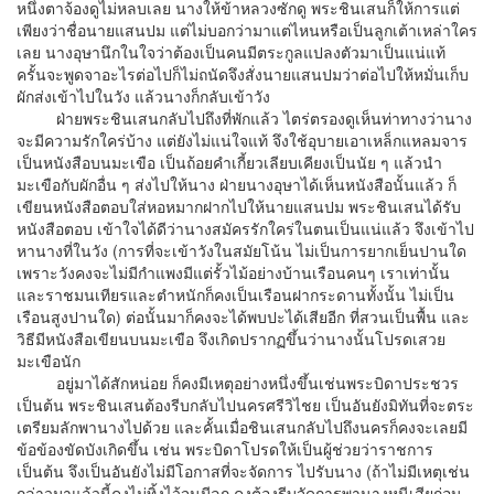
หนึ่งตาจ้องดูไม่หลบเลย นางให้ข้าหลวงซักดู พระชินเสนก็ให้การแต่
เพียงว่าชื่อนายแสนปม แต่ไม่บอกว่ามาแต่ไหนหรือเป็นลูกเต้าเหล่าใคร
เลย นางอุษานึกในใจว่าต้องเป็นคนมีตระกูลแปลงตัวมาเป็นแน่แท้
ครั้นจะพูดจาอะไรต่อไปก็ไม่ถนัดจึงสั่งนายแสนปมว่าต่อไปให้หมั่นเก็บ
ผักส่งเข้าไปในวัง แล้วนางก็กลับเข้าวัง
ฝ่ายพระชินเสนกลับไปถึงที่พักแล้ว ไตร่ตรองดูเห็นท่าทางว่านาง
จะมีความรักใคร่บ้าง แต่ยังไม่แน่ใจแท้ จึงใช้อุบายเอาเหล็กแหลมจาร
เป็นหนังสือบนมะเขือ เป็นถ้อยคำเกี้ยวเลียบเคียงเป็นนัย ๆ แล้วนำ
มะเขือกับผักอื่น ๆ ส่งไปให้นาง ฝ่ายนางอุษาได้เห็นหนังสือนั้นแล้ว ก็
เขียนหนังสือตอบใส่หอหมากฝากไปให้นายแสนปม พระชินเสนได้รับ
หนังสือตอบ เข้าใจได้ดีว่านางสมัครรักใคร่ในตนเป็นแน่แล้ว จึงเข้าไป
หานางที่ในวัง (การที่จะเข้าวังในสมัยโน้น ไม่เป็นการยากเย็นปานใด
เพราะวังคงจะไม่มีกำแพงมีแต่รั้วไม้อย่างบ้านเรือนคนๆ เราเท่านั้น
และราชมนเทียรและตำหนักก็คงเป็นเรือนฝากระดานทั้งนั้น ไม่เป็น
เรือนสูงปานใด) ต่อนั้นมาก็คงจะได้พบปะได้เสียอีก ที่สวนเป็นพื้น และ
วิธีมีหนังสือเขียนบนมะเขือ จึงเกิดปรากฏขึ้นว่านางนั้นโปรดเสวย
มะเขือนัก
อยู่มาได้สักหน่อย ก็คงมีเหตุอย่างหนึ่งขึ้นเช่นพระบิดาประชวร
เป็นต้น พระชินเสนต้องรีบกลับไปนครศรีวิไชย เป็นอันยังมิทันที่จะตระ
เตรียมลักพานางไปด้วย และคั้นเมื่อชินเสนกลับไปถึงนครก็คงจะเลยมี
ข้อข้องขัดบังเกิดขึ้น เช่น พระบิดาโปรดให้เป็นผู้ช่วยว่าราชการ
เป็นต้น จึงเป็นอันยังไม่มีโอกาสที่จะจัดการ ไปรับนาง (ถ้าไม่มีเหตุเช่น
กล่าวมาแล้วนี้คงไม่ทิ้งไว้จนมีลูก คงต้องรีบจัดการพานางหนีเสียก่อน