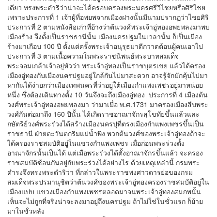
เดียว ทรงพระดำริว่าน่าจะได้ครอบครองพระนครศรีวิไชยหรือศิริไชย
เพราะประการที่ 1 เจ้าผู้ที่อพยพจากเมืองฝางนั้นมีนามปรากฏว่าไชยศิริ
ประการที่ 2 ตามหนังสือเก่าที่อ้างว่าต้นวงศ์พระเจ้าอู่ทองอพยพลงมาพบ
เมืองร้าง จึงตั้งเป็นราชธานีนั้น เมืองนครปฐมในเวลานั้น ก็เป็นเมือง
ร้างมาเกือบ 100 ปี ตั้งแต่ครั้งพระเจ้าอนุรุธมาตีกวาดต้อนผู้คนเอาไป
ประการที่ 3 ตามเนื้อความในพระราชนิพนธ์พระบาทสมเด็จ
พระจอมเกล้าเจ้าอยู่หัวว่า พระเจ้าอู่ทองเป็นราชบุตรเขย แล้วได้ครอง
เมืองอู่ทองกับเมืองนครปฐมอยู่ใกล้กันไปมาสะดวก อาจรู้จักมักคุ้นไปมา
หากันได้ง่ายกว่าเมืองเทพนครที่ว่าอยู่ใต้เมืองกำแพงเพชรอยู่มาหน่อย
หนึ่ง ซึ่งต้องเดินทางตั้ง 10 วันจึงจะถึงเมืองอู่ทอง ประการที่ 4 เมืองต้น
วงศ์พระเจ้าอู่ทองอพยพลงมา ว่ามาเมื่อ พ.ศ.1731 มาครองเมืองสืบพระ
วงศ์กันต่อมาถึง 160 ปีนั้น ได้เกิดราชอาณาจักรสุโขทัยขึ้นแล้วและ
กษัตริย์วงศ์พระร่วงได้สร้างเมืองนครปุที่ตรงเมืองกำแพงเพชรขึ้นเป็น
ราชธานี ฝ่ายตะวันตกริมแม่น้ำพิง พวกต้นวงศ์ของพระเจ้าอู่ทองถ้าจะ
ได้ครองราชสมบัติอยู่ในแขวงกำแพงเพชร เมื่อก่อนพระร่วงตั้ง
อาณาจักรนั้นเป็นได้ แต่เมื่อพระร่วงได้ตั้งอาณาจักรขึ้นแล้ว จะครอง
ราชสมบัติซ้อนกันอยู่กับพระร่วงได้อย่างไร ด้วยเหตุเหล่านี้ กรมพระ
ดำรงจึงทรงพระดำริว่า ที่กล่าวในพระราชพงศาวดารย่อของกรม
สมเด็จพระปรมานุชิตว่าต้นวงศ์ของพระเจ้าอู่ทองครองราชสมบัติอยู่ใน
เมืองแปบ แขวงเมืองกำแพงเพชรตลอดมาจนพระเจ้าอู่ทองสมภพนั้น
เห็นจะไม่ถูกที่จริงน่าจะลงมาอยู่ถึงนครปฐม ถ้าไม่ใช่ในชั่วแรก ก็ย้าย
มาในชั่วหลัง