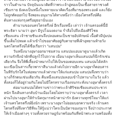
ราวในตำนาน ปัจจุบันแนวคิดที่ว่าพระเจ้าอู่ทองเป็นเชื้อสายราชวงศ์
เชียงราย ยังคงเป็นหนึ่งในหลายแนวคิดเรื่องที่มาของพระองค์ และก็ยัง
ไม่ถูกตัดออกไป จึงพอจะอนุมานได้ทางหนึ่งว่า เมืองไตรตรึงษ์คือ
ต้นทางแห่งกรุงศรีอยุธยานั่นเอง
ตำนานของนครไตรตรึงษ์ อีกเรื่องหนึ่ง เล่าว่า เจ้านครองค์นี้มี
พระธิดา นามว่า อุษา มีรูปโฉมงดงาม ร่ำลือไปถึงเมืองศิริไชย
เชียงแสน เจ้าชายชินเสนจึงปลอมตนเป็นชายอัปลักษณ์ เนื้อตัวมีปุ่มปม
ขึ้นเต็มไปหมด แล้วเข้าไปขออาศัยอยู่กับตายายที่เฝ้าอุทยานท้ายวัง
นครไตรตรึงษ์ได้ชื่อเรียกว่า "แสนปม"
วันหนึ่งนางอุษาออกมาชมสวน แสนปมแอบมาดูนางแล้วเกิด
ความรักจึงนำผักที่ปลูกไว้ไปถวาย เมื่อนางอุษาเห็นแสนปมก็นึกรักเช่น
เดียวกัน จึงให้พี่เลี้ยงนำหมากไปให้เป็นของตอบแทน แสนปมได้สลัก
มะเขือเป็นสารเกี้ยวพาราสีนางแล้วส่งไปถวายอีก นางอุษาก็ตอบสาร
ในทีรับรักใส่ในห่อหมากแล้วฝากมาให้แก่แสนปม แสนปมจึงทราบว่า
นางก็รักตนเช่นเดียวกัน คืนหนึ่งแสนปมลอบเข้าไปหานางในวัง แล้ว
ทั้งสองก็ได้อยู่ร่วมกันโดยไม่มีใครทราบเรืองจนกระทั่งนางอุษาตั้งครรภ์
ต่อมาแสนปมได้ทราบข่าวว่าพระเจ้าศิริชยเชียงแสนประชวร
หนัก จึงเดินทางกลับบ้านเมืองโดยไม่ทราบว่านางอุษาตั้งครรภ์ เวลา
ผ่านไปนางอุษาให้กำเนิดกุมารหน้าตาน่ารัก ยังความทุกข์ใจมาให้แก่
เจ้านครไตรตรึงษ์ยิ่งนัก เพราะนางอุษาไม่ยอมบอกความจริง เจ้านคร
ไตรตรึงษ์จึงหาวิธีที่จะให้รู้แน่ว่าใครเป็นบิดาของกุมาร จึงป่าวประกาศ
ให้เจ้าเมืองต่างๆ รวมทั้งทวยราษฎร์มาพร้อมกันที่หน้าพระลานพร้อมทั้ง