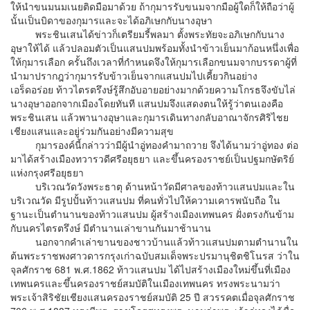
ให้นำขนมนมเนยติดมือมาด้วย ถ้ากุมารรับขนมจากมือผู้ใดก็ให้ถือว่าผู้
นั้นเป็นบิดาของกุมารและจะได้อภิเษกกับนางอุษา
พระชินเสนได้ข่าวก็เตรียมรี้พลมา ตั้งพระทัยจะอภิเษกกับนาง
อุษาให้ได้ แล้วปลอมตัวเป็นแสนปมพร้อมทั้งนำข้าวเย็นมาก้อนหนึ่งเพื่อ
ให้กุมารเลือก ครั้นถึงเวลาที่กำหนดจึงให้กุมารเลือกขนมจากบรรดาผู้ที่
นำมาปรากฎว่ากุมารรับข้าวเย็นจากแสนปมไปเคี้ยวกินอย่าง
เอร็ดอร่อย ท้าวไตรตรึงษ์รู้สึกอับอายอย่างมากด้วยความโกรธจึงขับไล่
นางอุษาออกจากเมืองโดยทันที แสนปมจึงแสดงตนให้รู้ว่าตนเองคือ
พระชินเสน แล้วพานางอุษาและกุมารเดินทางกลับอาณาจักรศิริไชย
เชียงแสนและอยู่ร่วมกันอย่างมีความสุข
กุมารองค์นี้กล่าวว่ามีผู้นำอู่ทองคำมาถวาย จึงได้นามว่าอู่ทอง ต่อ
มาได้สร้างเมืองทวารวดีศรีอยุธยา และขึ้นครองราชย์เป็นปฐมกษัตริย์
แห่งกรุงศรีอยุธยา
บริเวณวัดวังพระธาตุ ด้านหน้าวัดมีศาลของท้าวแสนปมและใน
บริเวณวัด มีรูปปั้นท้าวแสนปม ที่คนทั่วไปให้ความเคารพนับถือ ใน
ฐานะเป็นตำนานของท้าวแสนปม ผู้สร้างเมืองเทพนคร ฝั่งตรงกันข้าม
กับนครไตรตรึงษ์ มีตำนานเล่าขานกันมาช้านาน
นอกจากคำเล่าขานของชาวบ้านแล้วท้าวแสนปมตามตำนานใน
ต้นพระราชพงศาวดารกรุงเก่าฉบับสมเด็จพระปรมานุชิตชิโนรส ว่าใน
จุลศักราช 681 พ.ศ.1862 ท้าวแสนปม ได้ไปสร้างเมืองใหม่ขึ้นที่เมือง
เทพนครและขึ้นครองราชย์สมบัติในเมืองเทพนคร ทรงพระนามว่า
พระเจ้าสิริชัยเชียงแสนครองราชย์สมบัติ 25 ปี สวรรคตเมื่อจุลศักราช