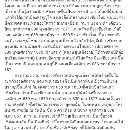
ใดเลย สถานที่สอง ตามตำนานโยนก มีข้อความปรากฏอยู่ชัดว่า ขุน
เม็งรายเป็นผู้สร้างเมืองเชียงรายขึ้นเป็นราชธานี และได้อยู่ที่นั้นก่อน
แล้วจึงได้มาตีเมืองหริกุญไชย แล้วจึงได้สร้างนครเชียงใหม่ ขุนเม็งราย
นี้ตามจดหมายเหตุของโหรว่า สมภพ เมื่อ ณ วัน 1 แรม 9 ค่ำ เดือน 3
ปีจอ จุลศักราช 600 พุทธศักราช 1871 และสร้างเมืองเชียงใหม่เมื่อปี
วอก จุลศักราช 658 พุทธศักราช 1839 จึงเอาเชียงใหม่เป็นราชธานี
จนทิวงคต ขุนไชยสงครามลูกขุนเม็งรายจึงกลับไปอยู่ที่เมืองเชียงราย
ตามเดิม ส่วนเมืองเชียงแสนนั้นตามตำนานโยนกว่า เมื่อจุลศักราช
689 พุทธศักราช 1870 เจ้าแสนภู (หลานขุนเม็งราย) ได้ราชสมบัติต่อ
ขุนไชยสงครามผู้เป็นพระบิดา ขุนแสนภูได้ไปสร้างเมืองเชียงแสนขึ้น
เป็นราชธานี และขุนแสนภูนี้ทิวงคตเมื่อจุลศักราช 686 พุทธศักราช
187
สรุปรวมความว่าเมืองเชียงรายนั้น ขุนเม็งรายได้สร้างขึ้นใน
ระหว่างจุลศักราช 640 พ.ศ.1821 (ซึ่งเป็นเวลาที่ขุนเม็งรายมีนาม
ปรากฏขึ้นแล้ว) กับจุลศักราช 658 พ.ศ.1839 ซึ่งเป็นปีสร้างนคร
เชียงใหม่ ส่วนเมืองเชียงแสนนั้น ขุนแสนภูได้สร้างขึ้นระหว่าง
จุลศักราช 689 พ.ศ.1870 กับจุลศักราช 639 พ.ศ.1877 แต่สมเด็จพระ
รามาธิบดีที่ 1 ซึ่งเรียกกันว่าพระเจ้าอู่ทองนั้น ในจดหมายเหตุของโหร
นั้น สมภพเมื่อ ณ วันที่ 2 ขึ้น 5 ค่ำ เดือน 8 ปีขาล จุลศักราช 676
พ.ศ.1857 เพราะฉะนั้นพระเจ้าศิริไชยเชียงแสนจะเป็นเชื้อวงศ์
เชียงแสนอันเป็นเมืองที่สร้างขึ้นภายหลังปีสมภพแห่งพระโอรสย่อมไม่
ได้อยู่เอง ส่วนข้อที่ว่าจะเป็นเชื้อวงศ์เชียงรายก็ไม่ถนัดแหมือนกัน