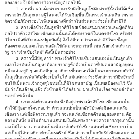
สองอย่าง จึงมีข้อควรวิจารณ์อยู่ดังต่อไปนี้
1. ส่วนที่ว่าสมเด็จพระรามาธิบดีเป็นลูกโชติกศรษฐีนั้นไม่ได้เชื่อ
เพราะถ้าเป็นลูกเศรษฐีไฉนจะได้รับเชิญขึ้นเป็นพระเจ้าแผ่นดิน เพราะ
จัดว่ามีอภินิหารอะไรพิเศษอย่างที่กล่าวในส่วนพระร่วงนั้นก็หามิได้
2. ควรเชื่อข้างเป็นลูกท้าวศิริไชยเชียงแสนมากกว่าและญัตติกัน
ต่อไปว่าท้าวศิริไชยเชียงแสนนั้นคงได้ทรงราชย์ในนครศิริไชยหรือศริ
วิไชย (คือที่เรียกนครปฐมบัดนี้) จึงได้มีนามว่าพระเจ้าศิริไชย ซึ่งถูก
ต้องตามแบบแผนโบราณอันใช้กันมาจนทุกวันนี้ เช่นเรียกเจ้าแก้ว นว
รัฐ ว่า “เจ้าเชียงใหม่” ดังนี้เป็นตัวอย่าง
3. คราวนี้มีปัญหาว่า พระเจ้าศิริไชยเชียงแสนเองนั้นเป็นลูกเต้า
เหล่าใครอันเป็นปัญหาที่ตอบยากอยู่ข้อที่ว่าเป็นตาขี้ปมคนสามัญอยู่คน
หนี่งแล้วอยู่ดี ๆ จะเกิดมีบุญญาธิการขึ้นมาจนได้เป็นพระยามหากษัตริย์
นั้นดูเป็นการพ้นวิสัยที่จะเป็นไปได้ แม้แต่พระร่วงซึ่งกล่าวว่ามิอิทธิฤทธิ์
จนได้เป็นพระเจ้ากรุงสุโขทัยนั้นก็มิใช่คนสามัญ เป็นพ่อเมืองละโว้ ซึ่ง
นับว่าเป็นเจ้าอยู่แล้ว ดังข้าพเจ้าได้อธิบาย มาแล้วในเรื่อง “ขอมดำดิน”
ของข้าพเจ้านั้น
4. นามแห่งท้าวแสนปม ซึ่งมีอยู่ว่าพระเจ้าศิริไชยเชียงแสนนั้น
ทำให้มีผู้อยากใครตอบว่า ท้าวแสนปมเป็นกษัตริย์วงศ์เชียงแสนหรือ
เชียงรา แต่เมื่อพิจารณาดูแล้ว ก็จะแลเห็นข้อคัดค้านอยู่สองสถาน คือ
สถานที่หนึ่ง แม้ในตำนานแสนปมในต้นพระราชพงศาวดารกรุงเก่านั้น
เอง ก็มิได้กล่าวว่าแสนเป็นเชื้อวงศ์กษัตริย์เชียงแสนหรือเชียงราย เป็น
แต่เป็นผู้ได้นางธิดาท้าวไตรตรึงษ์ ซึ่งกล่าวว่าเป็นกษัตริย์เชียงแสนต่าง
หาก เหตุไฉนจึงจะเอาชื่อแห่งวงศ์ฝ่ายเมียไปใช้เรียกตัวเอง ไม่มีมูลอัน