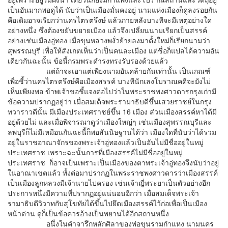
เป็นอันมากพอดูได้ นับว่าเป็นเมืองมั่นคงอยู่ นามแห่งเมืองก็ดูลงรอยกัน
คือเดิมอาจเรียกว่านครไตรตรึงษ์ แล้วภายหลังบางทีจะมีเหตุอย่างใด
อย่างหนึ่ง ซึ่งต้องขยับขยายเมือง แล้วจึงเปลี่ยนนามเรียกเป็นสรรค์
อย่างเช่นเมืองอู่ทอง เมื่อขุนหลวงพงั่วย้ายลงมาตั้งใหม่ก็เรียกนามว่า
สุพรรณบุรี เพื่อให้สังเกตเห็นว่าเป็นคนละเมือง แต่ชื่อก็แปลได้ความอัน
เดียวกันฉะนั้น ข้อนี้กรมพระดำรงทรงรับรองด้วยแล้ว
แต่ถ้าจะเอาแต่เพียงนามอันคล้ายกันเท่านั้น เป็นเกณฑ์
เพื่อชี้ว่านครไตรตรึงษ์คือเมืองสรรค์ บางทีนักเลงโบราณคดีจะยังไม่
เห็นเพียงพอ ข้าพเจ้าขอชี้แจงต่อไปว่าในพระราชพงศาวดารกรุงเก่ามี
ข้อความปรากฏอยู่ว่า เมื่อสมเด็จพระรามาธิบดีขึ้นเสวยราชย์ในกรุง
ทวาราวดีนั้น มีเมืองประเทศราชย์ขึ้น 16 เมือง ส่วนเมืองสรรค์หาได้มี
อยู่ด้วยไม่ และเมื่อพิจารณาดูว่าเมืองใหญ่ๆ เช่นเมืองสุพรรณบุรีและ
ลพบุรีก็ไม่มีเหมือนกันฉะนี้ก็พอสันนิษฐานได้ว่า เมืองใดที่นับว่าได้รวม
อยู่ในราชอาณาจักรของพระเจ้าอู่ทองแล้วเป็นอันไม่มีชื่ออยู่ในหมู่
ประเทศราช เพราะฉะนั้นการที่เมืองสรรค์ไม่มีชื่ออยู่ในหมู่
ประเทศราช ก็อาจเป็นเพราะเป็นเมืองของตาพระเจ้าอู่ทองจึงนับว่าอยู่
ในอาณาเขตแล้ว ทั้งต่อมาปรากฏในพระราชพงศาวดารว่าเมืองสรรค์
เป็นเมืองลูกหลวงมีเจ้านายไปครอง เช่นเจ้าญี่พระยาเป็นตัวอย่างอีก
ประการหนึ่งมีความที่ปรากฏอยู่แน่นอนอีกว่า เมื่อสมเด็จพระเจ้า
รามาธิบดีวิวาทกับสุโขทัยได้ขึ้นไปยึดเมืองสรรค์ไว้ก่อเพื่อเป็นเมือง
หน้าด่าน ดูก็เป็นข้อควรอ้างเป็นพยานได้อีกสถานหนึ่ง
อนึ่งในคำจารึกหลักศิลาของพ่อขุนรามกำแหง นามนคร