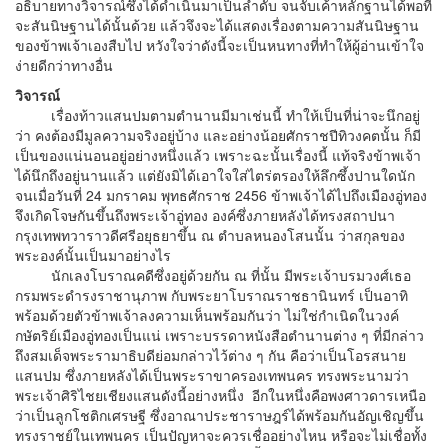
อธิบายทางวิจารณ์ซึ้งได้ดำเนินมาเป็นลำดับ จนจับเค้าหลักฐานได้พอที่
จะสันนิษฐานได้นั้นด้วย แล้วจึงจะได้แสดงเรื่องตามความสันนิษฐาน
ของข้าพเจ้าเองสืบไป หวังใจว่าดังนี้จะเป็นหนทางที่ทำให้ผู้อ่านเข้าใจ
ง่ายดีกว่าทางอื่น
วิจารณ์
เรื่องท้าวแสนปมตามตำนานมีมาเช่นนี้ ทำให้เป็นที่น่าจะนึกอยู่
ว่า คงต้องมีมูลความจริงอยู่บ้าง และอย่างน้อยศักราชปีทิวงคตนั้น ก็มี
เป็นของแน่นอนอยู่อย่างหนึ่งแล้ว เพราะฉะนั้นเรื่องนี้ แท้จริงข้าพเจ้า
ได้นึกถึงอยู่นานแล้ว แต่ยังมิได้เอาใจใส่ไตร่ตรองให้ลึกซึ้งปานใดนัก
จนเมื่อวันที่ 24 มกราคม พุทธศักราช 2456 ข้าพเจ้าได้ไปถึงเมืองอู่ทอง
จึงเกิดโจษกันขึ้นถึงพระเจ้าอู่ทอง องค์ซึ่งภายหลังได้ทรงสถาปนา
กรุงเทพทวาราวดีศรีอยุธยาขึ้น ณ ตำบลหนองโสนนั้น ว่าสกุลของ
พระองค์นั้นเป็นมาอย่างไร
นักเลงโบราณคดีซึ่งอยู่ด้วยกัน ณ ที่นั้น มีพระเจ้าบรมวงศ์เธอ
กรมพระดำรงราชานุภาพ กับพระยาโบราณราชธานินทร์ เป็นอาทิ
พร้อมด้วยตัวข้าพเจ้าลงความเห็นพร้อมกันว่า ไม่ใช่กำเนิดในวงค์
กษัตริย์เมืองอู่ทองเป็นแน่ เพราะบรรดาหนังสือตำนานต่าง ๆ ที่มีกล่าว
ถึงสมเด็จพระรามาธิบดีย่อมกล่าวไว้ต่าง ๆ กัน คือว่าเป็นโอรสนาย
แสนปม ซึ่งภายหลังได้เป็นพระราขาครองเทพนคร ทรงพระนามว่า
พระเจ้าศิริไชยเชียงแสนดังนี้อย่างหนึ่ง อีกในหนึ่งคือพงศาวดารเหนือ
ว่าเป็นลูกโชติกเศรษฐี ซึ่งอาณาประชาราษฎร์ได้พร้อมกันอัญเชิญขึ้น
ทรงราชย์ในเทพนคร เป็นปัญหาจะควรเชื่ออย่างไหน หรือจะไม่เชื่อทั้ง