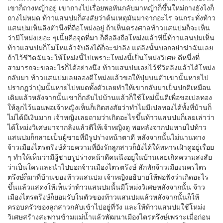
เขาก็ถางหญ้าอยู่ เขาถางไปเรื่อยพอหันกลับมาหญ้าก็ขึ้นใหม่ถางยังไงก็
ถางไม่หมด ท้าวแสนปมก็สงสัยว่าต้นเหตุมันมาจากอะไร จนกระทั่งท้าว
แสนปมเห็นลิงตัวนึงที่ถือโหม่งอยู่ ถ้าเห็นตรงศาลท้าวแสนปมก็จะเห็น
ว่ามีโหม่งเยอะ ๆเนี้ยคือจุดที่มา ก็คือลิงถือโหม่งแล้วทีนี้ท้าวแสนปมเห็น
ท้าวแสนปมก็โมโหแล้วจับลิงได้ก็จะฆ่าลิง แต่ลิงนั้นบอกอย่าฆ่าฉันเลย
ถ้าไว้ชีวิตฉันจะให้โหม่งนี้ไปเพราะโหม่งนี้เป็นโหม่งวิเศษ ตีหนึ่งที่
สามารถจะขออะไรก็ได้อย่างนึง ท้าวแสนปมเลยไว้ชีวิตลิงแล้วได้โหม่ง
กลับมา ท้าวแสนปมเลยลองตีโหม่งแล้วขอให้ปุ่มบนตัวเขานั้นหายไป
ปรากฏว่าปุ่มนั้นหายไปหมดทั้งตัวเลยทำให้เขากลับมาเป็นปกติเหมือน
เดิมแล้วหลังจากนั้นเขาก็กลับไปบ้านแล้วก็ใช้โหม่นั้นตีเพื่อขอเปลทอง
ให้ลูกไว้นอนพอเจ้าหญิงเห็นก็เกิดสงสัยว่าทำไมมีเปลทองได้ทั้งที่บ้านก็
ไม่ได้มีเงินมาก เจ้าหญิงเลยถามว่าเกิดอะไรขึ้นท้าวแสนปมก็เลยเล่าว่า
ได้โหม่งวิเศษมาจากลิงแล้วตีให้เจ้าหญิงดู พอหลังจากปมหายไปท้าว
แสนปมก็กลายเป็นผู้ชายที่มีรูปร่างหน้าตาดี หลังจากนั้นไม่นานทาง
จ้าวเมืองไตรตรึงษ์ด้วยความที่ยังรักลูกสาวก็ยังได้ให้ทหารเฝ้าดูอยู่เรื่อย
ๆ ทำให้เห็นว่ามีผู้ชายรูปร่างหน้าดีคนนึงอยู่ในบ้านเลยเกิดความสงสัย
ว่าเป็นใครและนำไปบอกจ้าวเมืองไตรตรึงษ์ สักพักจ้าวเมืองนครไตร
ตรึงษ์ก็มาที่บ้านของท้าวแสนปม เจ้าหญิงอธิบายให้พ่อฟังว่าเกิดอะไร
ขึ้นแล้วแสดงให้เห็นว่าท้าวแสนปมนั้นมีโหม่งวิเศษหลังจากนั้น จ้าว
เมืองไตรตรึงษ์ก็ยอมรับในตัวของท้าวแสนปมแล้วหลังจากนั้นก็ให้
ครอบครัวของลูกสาวกลับเข้าไปอยู่ที่วัง และให้ท้าวแสนปมใช้โหม่ง
วิเศษสร้างสะพานข้ามแม่น้ำแล้วพัฒนาเมืองไตรตรึงษ์เพราะเมื่อก่อน