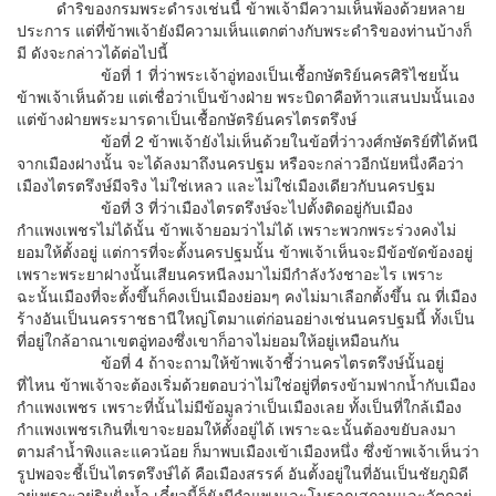
ดำริของกรมพระดำรงเช่นนี้ ข้าพเจ้ามีความเห็นพ้องด้วยหลาย
ประการ แต่ที่ข้าพเจ้ายังมีความเห็นแตกต่างกับพระดำริของท่านบ้างก็
มี ดังจะกล่าวได้ต่อไปนี้
ข้อที่ 1 ที่ว่าพระเจ้าอู่ทองเป็นเชื้อกษัตริย์นครศิริไชยนั้น
ข้าพเจ้าเห็นด้วย แต่เชื่อว่าเป็นข้างฝ่าย พระบิดาคือท้าวแสนปมนั้นเอง
แต่ข้างฝ่ายพระมารดาเป็นเชื้อกษัตริย์นครไตรตรึงษ์
ข้อที่ 2 ข้าพเจ้ายังไม่เห็นด้วยในข้อที่ว่าวงศ์กษัตริย์ที่ได้หนี
จากเมืองฝางนั้น จะได้ลงมาถึงนครปฐม หรือจะกล่าวอีกนัยหนึ่งคือว่า
เมืองไตรตรึงษ์มีจริง ไม่ใช่เหลว และไม่ใช่เมืองเดียวกับนครปฐม
ข้อที่ 3 ที่ว่าเมืองไตรตรึงษ์จะไปตั้งติดอยู่กับเมือง
กำแพงเพชรไม่ได้นั้น ข้าพเจ้ายอมว่าไม่ได้ เพราะพวกพระร่วงคงไม่
ยอมให้ตั้งอยู่ แต่การที่จะตั้งนครปฐมนั้น ข้าพเจ้าเห็นจะมีข้อขัดข้องอยู่
เพราะพระยาฝางนั้นเสียนครหนีลงมาไม่มีกำลังวังชาอะไร เพราะ
ฉะนั้นเมืองที่จะตั้งขึ้นก็คงเป็นเมืองย่อมๆ คงไม่มาเลือกตั้งขึ้น ณ ที่เมือง
ร้างอันเป็นนครราชธานีใหญ่โตมาแต่ก่อนอย่างเช่นนครปฐมนี้ ทั้งเป็น
ที่อยู่ใกล้อาณาเขตอู่ทองซึ่งเขาก็อาจไม่ยอมให้อยู่เหมือนกัน
ข้อที่ 4 ถ้าจะถามให้ข้าพเจ้าชี้ว่านครไตรตรึงษ์นั้นอยู่
ที่ไหน ข้าพเจ้าจะต้องเริ่มด้วยตอบว่าไม่ใช่อยู่ที่ตรงข้ามฟากน้ำกับเมือง
กำแพงเพชร เพราะที่นั้นไม่มีข้อมูลว่าเป็นเมืองเลย ทั้งเป็นที่ใกล้เมือง
กำแพงเพชรเกินที่เขาจะยอมให้ตั้งอยู่ได้ เพราะฉะนั้นต้องขยับลงมา
ตามลำน้ำพิงและแควน้อย ก็มาพบเมืองเข้าเมืองหนึ่ง ซึ่งข้าพเจ้าเห็นว่า
รูปพอจะชี้เป็นไตรตรึงษ์ได้ คือเมืองสรรค์ อันตั้งอยู่ในที่อันเป็นชัยภูมิดี
อยู่เพราะอยู่ริมฝั่งน้ำ เดี๋ยวนี้ก็ยังมีกำแพงและโบราณสถานและวัตถุอยู่