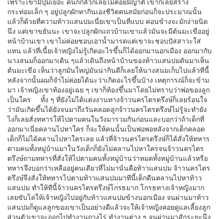
เพราะเขามีปุ่มเยอะ คนก็กลัวก็เลยไม่ค่อยมีญาติ เขาก็เลยสร้าง
กระท่อมเล็ก ๆ อยู่ปลูกผักหากินเองชีวิตคนสมัยก่อนก็จะประมาณนั้น
แล้วก็ด้วยที่ความท้าวแสนปมเนี่ยเขาเป็นที่แบบ ค่อนข้างจะมักง่ายนิด
นึง แต่เขาขยันนะ เขาจะปลูกผักแถวบ้านเขาแล้วมันจะมีต้นมะเขืออยู่
หน้าบ้านเขา เขาไม่ค่อยชอบเอาน้ำมารดแต่เขาจะชอบปัสสาวะใส่
แทน แล้วที่เนี้ยเจ้าหญิงไม่รู้เกิดอะไรขึ้นก็ได้ออกมานอกเมือง ออกมากับ
นางสนมก็ออกมาเดิน ๆแล้วเดินถึงหน้าบ้านของท้าวแสนปมดันมาเห็น
ต้นมะเขือ เห็นว่าลูกมันใหญ่มันน่ากินดีก็เลยให้นางสนมเก็บไปแล้วทีนี้
หลังจากนั้นผมก็จำไม่ค่อยได้นะว่าเกิดอะไรขึ้นบ้าง เหตุการณ์ก็จะข้าม
มา เจ้าหญิงเขาท้องอยู่เฉย ๆ เขาก็ท้องขึ้นมาโดยไม่ทราบว่าพ่อของลูก
เป็นใคร ทั้ง ๆ ที่ยังไม่ได้แต่งงานทางจ้าวนครไตรตรึงษ์ก็เลยร้อนใจ
ว่ามันเกิดขึ้นได้ยังจนมาถึงวันคลอดลูกจ้าวนครไตรตรึงษ์ไม่รู้จะทำยัง
ไงก็เลยสั่งทหารให้ไปตามคนในวังมารวมกันก่อนและบอกว่าถ้าเด็กที่
ออกมาเนี่ยคลานไปหาใคร ก็จะให้คนนั้นเป็นพ่อพอหลังจากเด็กคลอด
เด็กก็ไม่ได้คลานไปหาใครเลย แล้วที่จ้าวนครไตรตรึงษ์ก็ได้สั่งให้ทหาร
ตามคนทั้งหมู่บ้านมาในวังเด็กก็ยังไม่คลานไปหาใครจนจ้าวนครไตร
ตรึงษ์ถามทหารที่สั่งให้ไปตามคนทั้งหมู่บ้านว่าหมดทั้งหมู่บ้านแล้วหรือ
ทหารจึงบอกว่าเหลืออยู่คนเดียวที่ไม่มานั่นคือท้าวแสนปม จ้าวนครไตร
ตรึงษ์จึงสั่งให้ทหารไปตามท้าวแสนปมมาทีนี้เด็กดีนคลานไปหาท้าว
แสนปม ทำให้ทีนี้จ้าวนครไตรตรึงษ์โกรธมาก โกรธทางเจ้าหญิงมาก
เลยขับไล่ให้เจ้าหญิงไปอยู่กับท้าวแสนปมข้างนอกเมือง จนผ่านมาท้าว
แสนปมก็ดูแลลูกของเขาเป็นอย่างดีแล้วจะให้เจ้าหญิงคอยดูแลเลี้ยงลูก
ส่วนตัวเขาจะออกไปทำงานถางไร่ ทำงานต่าง ๆ จนผ่านมาสักระยะนึง