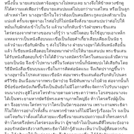
หนึ่งนั้น นายแสนปมตาจ้องดูนางไม่หลบเลย นางจึงให้ข้าหลวงซักดู
ก็ได้ความแต่เพียงว่าชื่อนายแสนปมแต่ไม่บอกว่ามาแต่ไหน หรือเป็นลูก
เต้าเหล่าใคร นางอุษานึกในใจว่าต้องเป็นคนมีตระกูลแปลงตัวมาเป็น
แน่แท้ ครั้นจะพูดจาอะไรต่อไปก็ไม่ถนัดจึงสั่งนายแสนปมว่าต่อไปให้
หมั่นเก็บผักส่งเข้าไปในวัง แล้วนางก็กลับเข้าวังฝ่ายพระชินเสน
ไตร่ตรองจากท่าทางของนางก็รู้ว่า นางมีใจตอบ จึงใช้อุบายเอาเหล็ก
แหลมจารเป็นหนังสือบนมะเขือเป็นถ้อยคำเกี้ยวเลียบเคียงเป็นนัย ๆ
แล้วนำมะเขือกับผักอื่น ๆ ส่งไปให้นาง ฝ่ายนางอุษาได้เห็นหนังสือนั้น
แล้ว ก็เขียนหนังสือตอบใส่หอหมากฝากไปให้นายแสนปม พระชินเสน
ได้รับหนังสือตอบก็เข้าใจได้ดีว่านางสมัครรักใคร่ในตนแน่แล้วมีความ
บอกเป็นนัย จึงเข้าไปหานางที่ในวังต่อจากนั้นก็นัดพบปะได้เสียกันโดย
วิธีมีหนังสือเขียนบนมะเขือในการติดต่อนัดแนะ จึงเกิดปรากฏขึ้นว่า
นางอุษานั้นโปรดเสวยมะเขือนัก ต่อมาพระชินเสนต้องรีบกลับไปนคร
ศรีวิชัย อันเนื่องมาจากพระบิดาป่วย จึงมิทันพานางไปด้วย ต่อจากนั้นก็
มีข้อข้องขัดบังเกิดขึ้นจึงเป็นอันยังไม่มีโอกาสที่จะจัดการไปรับนางอุษา
จนนางประสูติโอรสโหรทำนายตามดวงชะตาว่าพระโอรสของนางจะ
ได้เป็นพระยามหากษัตริย์ทรงเดชานุภาพใหญ่ยิ่ง ท้าวไตรตรึงษ์ผู้เป็น
ตา จึงอยากจะใคร่ทราบว่าใครเป็นบิดาของหลาน เพราะถามพระธิดา
ก็ไม่ให้การอย่างไรทั้งสิ้น ถามพวกข้าหลวงก็ไม่มีใครรู้เรื่องอะไร จงเป็น
แต่โจษกันว่าตั้งแต่ได้เสวยมะเขือซึ่งนายแสนปมถวายแล้วก็ทรงครรภ์
ท้าวไตรตรึงษ์ทรงไตร่ตรองเห็นว่า ผู้ชายถ้าไม่เป็นคนดีที่ไหนจะบังอาจ
ลอบรักสมัครสังวาสกับพระธิดาได้ถ้ารู้ตัวและเห็นว่าเป็นผู้ที่สมควรกัน