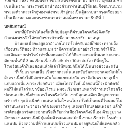
706 พ.ศ.1887 ทรงมีพระราชโอรสทรงพระนามว่าพระเจ้าอู่ทองได้ชื่อ
เช่นนี้เพราะ พระราชบิดานำทองคำมาทำเป็นอู่ให้นอน จึงขนานนาม
พระองค์ว่าพระเจ้าอู่ทองหลังพระเจ้าอู่ทองเป็นผู้สถาปนากรุงศรีอยุธยา
เป็นเมืองหลวงและทรงพระนามว่าสมเด็จพระรามาธิบดีที่ 1
บทสัมภาษณ์
จากที่ผู้จัดทำได้ลงพื้นที่เก็บข้อมูลที่ตำบลไตรตรึงษ์จังหวัด
กำแพงเพชรจึงได้พบกับชาวบ้านชื่อ นายนราธิป พาสนุก
บ้านผมเนี้ยจะอยู่แถวอำเภอไตรตรึงษ์ครับพอดีก็พอจะทราบถึง
เรื่องประวัติของ ท้าวแสนปม ว่ามีความเป็นมาอย่างไรผมก็จำได้ไม่
ละเอียดมากเท่าไหร่ เท่าที่ผมพอจะจำได้ก็คือช่วงตอนนั้นผมประมาณ
มัธยมชั้นปีที่ 3 ผมเรียนเรื่องเกี่ยวกับประวัติศาสตร์ละทีนี้ครูใน
โรงเรียนเค้าก็เลยสอนแล้วก็เล่าให้ฟังผมก็นึกได้เป็นบางช่วงนะครับ
“ก็เริ่มแรกเลยเนี้ย เริ่มจากตรงนั้นเลยครับวัดพระธาตุจะมีแม่น้ำ
ฝั่งตรงเนี้ยยังไม่มีสะพานมันก็เลยแยกแบ่งกัน ตรงฝั่งวัดพระธาตุเนี้ย
แถบแถวเนี้ยเขาจะเรียกกันว่า เมืองไตรตรึงษ์ เมื่อก่อนนี้ก็จะมีกษัตริย์
ผมก็ไม่แน่ใจว่าเขาชื่ออะไรนะ ผมจะเรียกเขาแทนว่าจ้าวนครไตรตรึง
ษ์แทนละกัน ซึ่งจ้าวนครไตรตรึงษ์เนี่ย เขามีลูกคนเดียวคือลูกสาวนะ
ครับ จริง ๆแล้วเนี่ยท้าวแสนปมไม่ใช่คนไตรตรึงษ์เป็นคนที่ไหนผมก็ไม่
ทราบนะเพราะว่าประวัติของเขาจริง ๆ เลยเขาโดนลอยแพรมา แล้วก็
มาติดอยู่แถววัดพระธาตุหรือที่เรียกว่าเมืองไตรตรึงษ์นี้เอง ด้วยรูปร่าง
ลักษณะของเขาเนี่ยมีปุ่มเต็มตัวหมดเลยสมัยนี้เขาคงเรียกว่า โรคท้าว
แสนปม ด้วยความที่ท้าวแสนปมท้าวแสนปมมาอยู่ที่เนี่ยก็มีแต่คนกลัว