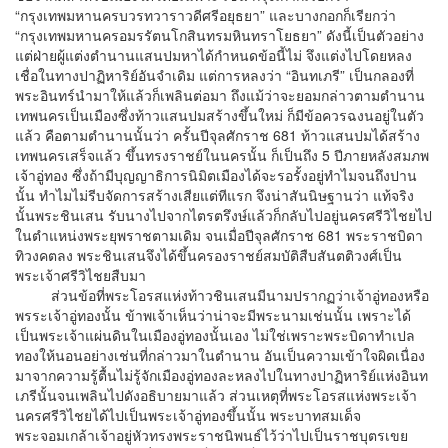
“กรุงเทพมหานครบวรทวาราวดีศรีอยุธยา” และบางกอกก็เรียกว่า
“กรุงเทพมหานครอมรรัตนโกสินทรมหินทราโยธยา” ดังนี้เป็นตัวอย่าง
แต่ฝ่ายผู้แต่งตำนานแสนปมหาได้กำหนดข้อนี้ไม่ จึงแต่งไปโดยหลง
เชื่อในทางปาฏิหาริย์อันจำเดิม แต่การหลงว่า “อินทเภรี” เป็นกลองที่
พระอินทร์นำมาให้แล้วก็เพลินต่อมา ถึงแม้ว่าจะยอมกล่าวตามตำนาน
เทพนครเป็นเมืองซึ่งท้าวแสนปมสร้างขึ้นใหม่ ก็มีข้อควรฉงนอยู่ในตัว
แล้ว คือตามตำนานนั้นว่า ครั้นปีจุลศักราช 681 ท้าวแสนปมได้สร้าง
เทพนครเสร็จแล้ว ขึ้นทรงราชย์ในนครนั้น ก็เป็นถึง 5 ปีภายหลังสมภพ
เจ้าอู่ทอง ซึ่งถ้ามีบุญญาธิการนิมิตเมืองได้จะรอรั้งอยู่ทำไมจนถึงปาน
นั้น ทำไมไม่รีบจัดการสร้างเสียแต่ทีแรก จึงน่าสันนิษฐานว่า แท้จริง
นั้นพระชินเสน รับนางไปจากไตรตรึงษ์แล้วก็กลับไปอยู่นครศรีวิไชยไป
ในตำแหน่งพระยุพราชตามเดิม จนเมื่อปีจุลศักราช 681 พระราชบิดา
ทิวงคตลง พระชินเสนจึงได้ขึ้นครองราชย์สมบัติสืบสันตติวงศ์เป็น
พระเจ้าศรีวิไชยสืบมา
ส่วนข้อที่พระโอรสแห่งท้าวชินเสนมีนามปรากฏว่าเจ้าอู่ทองหรือ
พรระเจ้าอู่ทองนั้น ข้าพเจ้าเห็นว่าน่าจะมีพระนามเช่นนั้น เพราะได้
เป็นพระเจ้าแผ่นดินในเมืองอู่ทองนั้นเอง ไม่ใช่เพราะพระบิดาทำเปล
ทองให้นอนอย่างเช่นที่กล่าวมาในตำนาน อันเป็นความเข้าใจผิดเนื่อง
มาจากความรู้ตื้นไม่รู้จักเมืองอู่ทองละหลงไปในทางปาฏิหาริย์แห่งอินท
เภรีนั้นจนเพลินไปดังอธิบายมาแล้ว ส่วนเหตุที่พระโอรสแห่งพระเจ้า
นครศรีวิไชยได้ไปเป็นพระเจ้าอู่ทองขึ้นนั้น พระบาทสมเด็จ
พระจอมเกล้าเจ้าอยู่หัวทรงพระราชนิพนธ์ไว้ว่าไปเป็นราชบุตรเขย