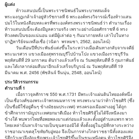
ผู้แต่ง
ท้าวแสนปมนี้เป็นพระราชนิพนธ์ในพระบาทสมเด็จ
พระมงกุฎเกล้าเจ้าอยู่หัวรัชกาลที่ 6 พระองค์ทรงวิจารณ์เรื่องท้าวแสน
ปมไว้ในหนังสือบทละครที่พระองค์ทรงพระราชนิพนธ์ว่า ตำนานเรื่อง
ท้าวแสนปมนี้จะต้องมีมูลความจริง เพราะอย่างน้อยศักราชที่ 6 ทรง
ทิวงคตเป็นของแน่นอน แต่มีผู้เล่าต่อ ๆ กันมาภายหลัง เล่าไปในทาง
ปาฏิหาริย์จนเหลือเชื่อ (วนิดา พรหมชา, 2562, ออนไลน์)
วันเดือนปีที่ประพันธ์แต่งขึ้นในระหว่างเมื่อเดินทางกลับจากเจดีย์
พระนเรศวร แขวงเมืองสุพรรณบุรีไปบ้านโป่ง แขวงเมืองราชบุรีวัน
พฤหัสบดีที่ 29 มกราคม ต้นร่างแล้วเสร็จ ณ วันพฤหัสบดีที่ 5 กุมภาพันธ์
และได้เกลากล่อมสืบมาอีกแล้วเสร็จบริบูรณ์ ณ วันพฤหัสบดีที่ 19
มีนาคม พ.ศ. 2456 (พัชลินจ์ จีนนุ่น, 2548, ออนไลน์)
ประวัติวรรมกรรม
ตำนานที่ 1
เมื่อราวจุลศักราช 550 พ.ศ.1731 มีพระเจ้าแผ่นดินไทยองค์หนึ่ง
เป็นเชื่อวงศ์ของพระเจ้าพรหมมหาราช ทรงพระนามว่าท้าวไชยศิริ (ซึ่ง
เป็นชื่อมีใช้อยู่ดื่นๆ ข้างมัธยมประเทศ) ทรงครองเมืองฝางอยู่ ได้ถูก
ข้าศึกจากรามัญประเทศยกมาตีเมือง ท้าวไชยศิริสู้ไม่ได้จึงหนีลงมา
ข้างใต้ พบพวกไทยที่อพยพลงมาแต่ก่อนแล้วและตั้งอยู่ตำบลแพรก พวก
ไทยเหล่านั้นหาเจ้านายเป็นขุนครองมิได้ ทั้งตั้งอยู่ในภูมิที่กลางระหว่าง
ราชอาณาเขตสุโขทัยกับอู่ทอง จึงเป็นการห่างไกลราชธานีทั้งสองแห่ง
รู้สึกว้าเหว่จึงอัญเชิญพระเจ้าไชยศิริขึ้นเป็นขุนเหนือตน ท้าวไชยศิริจึง