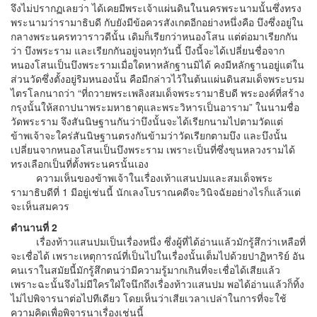
จึงไม่ปรากฏเลยว่า ได้เคยมีพระเจ้าแผ่นดินในนครพระนามนั้นซึ่งทรง
พระนามว่ารามาธิบดี กับยังมีข้อควรสังเกตอีกอย่างหนึ่งคือ บึงซึ่งอยู่ใน
กลางพระนครทวาราวดีนั้น เดิมก็เรียกว่าหนองโสน แต่ต่อมาเรียกกัน
ว่า บึงพระราม และเรียกกันอยู่จนทุกวันนี้ บึงนี้จะได้เปลี่ยนชื่อจาก
หนองโสนเป็นบึงพระรามเมื่อใดหาหลักฐานมิได้ คงมีหลักฐานอยู่แต่ใน
ส่วนวัดซึ่งตั้งอยู่ริมหนองนั้น คือมีกล่าวไว้ในต้นแผ่นดินสมเด็จพระบรม
ไตรโลกนาถว่า “ที่ถวายพระเพลิงสมเด็จพระรามาธิบดี พระองค์ที่สร้าง
กรุงนั้นให้สถาปนาพระมหาธาตุและพระวิหารเป็นอาราม” ในนามชื่อ
วัดพระราม จึงสันนิษฐานกันว่าบึงนั้นจะได้เรียกนามไปตามวัดแต่
ข้าพเจ้าจะใคร่สันนิษฐานตรงกันข้ามว่าวัดเรียกตามบึง และบึงนั้น
เปลี่ยนจากหนองโสนเป็นบึงพระราม เพราะเป็นที่ซึ่งขุนหลวงรามได้
ทรงเลือกเป็นที่ตั้งพระนครนั้นเอง
ความเห็นของข้าพเจ้าในเรื่องเท้าแสนปมและสมเด็จพระ
รามาธิบดีที่ 1 มีอยู่เช่นนี้ นักเลงโบราณคดีจะวินิจฉัยอย่างไรก็แล้วแต่
จะเห็นสมควร
ตำนานที่ 2
เรื่องท้าวแสนปมเป็นเรื่องหนึ่ง ซึ่งผู้ที่ได้อ่านแล้วมักรู้สึกว่าเหลือที่
จะเชื่อได้ เพราะเหตุการณ์ที่เป็นไปในเรื่องนั้นเต็มไปด้วยปาฏิหาริย์ อัน
คนเราในสมัยนี้มักรู้สึกตนว่ามีความรู้มากเกินที่จะเชื่อได้เสียแล้ว
เพราะฉะนั้นจึงไม่มีใครใฝ่ใจนึกถึงเรื่องท้าวแสนปม พอได้อ่านแล้วก็ทิ้ง
ไม่ไปพิจารนาต่อไปทีเดียว โดยเห็นว่าเสียเวลาเปล่าในการที่จะใช้
ความคิดเพื่อพิจารนาเรื่องเช่นนี้