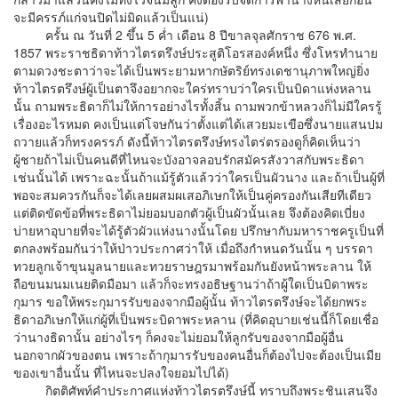
จะมีครรภ์แก่จนปิดไม่มิดแล้วเป็นแน่)
ครั้น ณ วันที่ 2 ขึ้น 5 ค่ำ เดือน 8 ปีขาลจุลศักราช 676 พ.ศ.
1857 พระราชธิดาท้าวไตรตรึงษ์ประสูติโอรสองค์หนึ่ง ซึ่งโหรทำนาย
ตามดวงชะตาว่าจะได้เป็นพระยามหากษัตริย์ทรงเดชานุภาพใหญ่ยิ่ง
ท้าวไตรตรึงษ์ผู้เป็นตาจึงอยากจะใคร่ทราบว่าใครเป็นบิดาแห่งหลาน
นั้น ถามพระธิดาก็ไม่ให้การอย่างไรทั้งสิ้น ถามพวกข้าหลวงก็ไม่มีใครรู้
เรื่องอะไรหมด คงเป็นแต่โจษกันว่าตั้งแต่ได้เสวยมะเขือซึ่งนายแสนปม
ถวายแล้วก็ทรงครรภ์ ดังนี้ท้าวไตรตรึงษ์ทรงไตร่ตรองดูก็คิดเห็นว่า
ผู้ชายถ้าไม่เป็นคนดีที่ไหนจะบังอาจลอบรักสมัครสังวาสกับพระธิดา
เช่นนั้นได้ เพราะฉะนั้นถ้าแม้รู้ตัวแล้วว่าใครเป็นผัวนาง และถ้าเป็นผู้ที่
พอจะสมควรกันก็จะได้เลยผสมผเสอภิเษกให้เป็นคู่ครองกันเสียทีเดียว
แต่ติดขัดข้อที่พระธิดาไม่ยอมบอกตัวผู้เป็นผัวนั้นเลย จึงต้องคิดเบี่ยง
บ่ายหาอุบายที่จะได้รู้ตัวผัวแห่งนางนั้นโดย ปรึกษากับมหาราชครูเป็นที่
ตกลงพร้อมกันว่าให้ป่าวประกาศว่าให้ เมื่อถึงกำหนดวันนั้น ๆ บรรดา
ทวยลูกเจ้าขุนมูลนายและทวยราษฎรมาพร้อมกันยังหน้าพระลาน ให้
ถือขนมนมเนยติดมือมา แล้วก็จะทรงอธิษฐานว่าถ้าผู้ใดเป็นบิดาพระ
กุมาร ขอให้พระกุมารรับของจากมือผู้นั้น ท้าวไตรตรึงษ์จะได้ยกพระ
ธิดาอภิเษกให้แก่ผู้ที่เป็นพระบิดาพระหลาน (ที่คิดอุบายเช่นนี้ก็โดยเชื่อ
ว่านางธิดานั้น อย่างไรๆ ก็คงจะไม่ยอมให้ลูกรับของจากมือผู้อื่น
นอกจากผัวของตน เพราะถ้ากุมารรับของคนอื่นก็ต้องไปจะต้องเป็นเมีย
ของเขาอื่นนั้น ที่ไหนจะปลงใจยอมไปได้)
กิตติศัพท์คำประกาศแห่งท้าวไตรตรึงษ์นี้ ทราบถึงพระชินเสนจึง