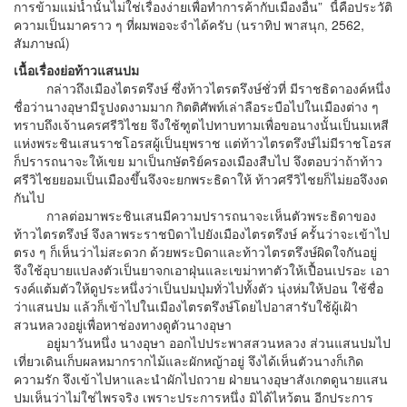
การข้ามแม่น้ำนั้นไม่ใช่เรื่องง่ายเพื่อทำการค้ากับเมืองอื่น” นี้คือประวัติ
ความเป็นมาคราว ๆ ที่ผมพอจะจำได้ครับ (นราทิป พาสนุก, 2562,
สัมภาษณ์)
เนื้อเรื่องย่อท้าวแสนปม
กล่าวถึงเมืองไตรตรึงษ์ ซึ่งท้าวไตรตรึงษ์ชั่วที่ มีราชธิดาองค์หนึ่ง
ชื่อว่านางอุษามีรูปงดงามมาก กิตติศัพท์เล่าลือระบือไปในเมืองต่าง ๆ
ทราบถึงเจ้านครศรีวิไชย จึงใช้ฑูตไปทาบทามเพื่อขอนางนั้นเป็นมเหสี
แห่งพระชินเสนราชโอรสผู้เป็นยุพราช แต่ท้าวไตรตรึงษ์ไม่มีราชโอรส
ก็ปรารถนาจะให้เขย มาเป็นกษัตริย์ครองเมืองสืบไป จึงตอบว่าถ้าท้าว
ศรีวิไชยยอมเป็นเมืองขึ้นจึงจะยกพระธิดาให้ ท้าวศรีวิไชยก็ไม่ยอจึงงด
กันไป
กาลต่อมาพระชินเสนมีความปรารถนาจะเห็นตัวพระธิดาของ
ท้าวไตรตรึงษ์ จึงลาพระราชบิดาไปยังเมืองไตรตรึงษ์ ครั้นว่าจะเข้าไป
ตรง ๆ ก็เห็นว่าไม่สะดวก ด้วยพระบิดาและท้าวไตรตรึงษ์ผิดใจกันอยู่
จึงใช้อุบายแปลงตัวเป็นยาจกเอาฝุ่นและเขม่าทาตัวให้เปื้อนเปรอะ เอา
รงค์แต้มตัวให้ดูประหนึ่งว่าเป็นปมปุ่มทั่วไปทั้งตัว นุ่งห่มให้ปอน ใช้ชื่อ
ว่าแสนปม แล้วก็เข้าไปในเมืองไตรตรึงษ์โดยไปอาสารับใช้ผู้เฝ้า
สวนหลวงอยู่เพื่อหาช่องทางดูตัวนางอุษา
อยู่มาวันหนึ่ง นางอุษา ออกไปประพาสสวนหลวง ส่วนแสนปมไป
เที่ยวเดินเก็บผลหมากรากไม้และผักหญ้าอยู่ จึงได้เห็นตัวนางก็เกิด
ความรัก จึงเข้าไปหาและนำผักไปถวาย ฝ่ายนางอุษาสังเกตดูนายแสน
ปมเห็นว่าไม่ใช่ไพรจริง เพราะประการหนึ่ง มิได้ไหว้ตน อีกประการ