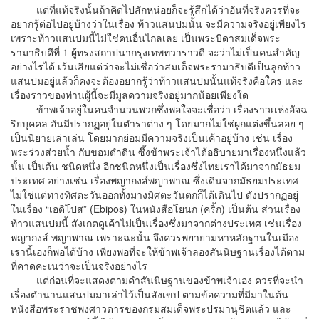
แต่ที่แท้จริงนั้นถ้าคิดไปสักหน่อยก็จะรู้สึกได้ว่าอันที่จริงควรที่จะ
อยากรู้ต่อไปอยู่บ้างว่าในเรื่อง ท้าวแสนปมนั้น จะมีความจริงอยู่เพียงไร
เพราะท้าวแสนปมนี้ไม่ใช่คนอื่นไกลเลย เป็นพระบิดาสมเด็จพระ
รามาธิบดีที่ 1 ผู้ทรงสถาปนากรุงเทพทวาราวดี จะว่าไม่เป็นคนสำคัญ
อย่างไรได้ เว้นเสียแต่ว่าจะไม่เชื่อว่าสมเด็จพระรามาธิบดีเป็นลูกท้าว
แสนปมอยู่แล้วก็คงจะต้องอยากรู้ว่าท้าวแสนปมนั้นแท้จริงคือใคร และ
เรื่องราวของท่านผู้นี้จะมีมูลความจริงอยู่มากน้อยเพียงใด
ข้าพเจ้าอยู่ในคนจำนวนพวกซึ่งพอใจจะเชื่อว่า เรื่องราวเเห่งอัจฉ
ริยบุคคล อันมีปรากฏอยู่ในตำราต่าง ๆ โดยมากไม่ใช่ผูกแต่งขึ้นลอย ๆ
เป็นนิยายเล่าเล่น โดยมากย่อมมีความจริงเป็นเค้าอยู่บ้าง เช่น เรื่อง
พระร่วงส่วยน้ำ กับขอมดำดิน ซึ้งข้าพระเจ้าได้อธิบายมาเรื่องหนึ่งแล้ว
นั้น เป็นต้น ชนิดหนึ่ง อีกชนิดหนึ่งเป็นเรื่องซึ่งไทยเราได้มาจากมัธยม
ประเทศ อย่างเช่น เรื่องพญากงส์พญาพาณ ซึ่งเดินจากมัธยมประเทศ
ไม่ใช่แต่ทางทิศตะวันออกทั้งมางมิศตะวันตกก็ได้เดินไป ดังปรากฏอยู่
ในเรื่อง “เอดิโปส” (Ebipos) ในหนังสือโยนก (คริ้ก) เป็นต้น ส่วนเรื่อง
ท้าวแสนปมนี้ สังเกตดูเค้าไม่เป็นเรื่องซึ่งมาจากต่างประเทศ เช่นเรื่อง
พญากงส์ พญาพาณ เพราะฉะนั้น จึงควรพยายามหาหลักฐานในเมือง
เรานี้เองก็พอได้บ้าง เพียงพอที่จะให้ข้าพเจ้าลองสันนิษฐานเรื่องได้ตาม
ที่คาดคะเนว่าจะเป็นจริงอย่างไร
แต่ก่อนที่จะแสดงตามคำสันนิษฐานของข้าพเจ้าเอง ควรที่จะนำ
เรื่องตำนานแสนปมมาเล่าไว้เป็นสังเขป ตามข้อความที่มีมาในต้น
หนังสือพระราชพงศาวดารของกรมสมเด็จพระปรมานุชิตแล้ว และ