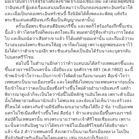
มื่อเจ้าอินทวโรรสสุริยวงศ์แห่งข้าพเจ้าเมืองเชียงใหม่ แต่โดยเหตุที่มีชื่อ
ว่าอินทเภรี ผู้แต่งเรื่องแสนปมจึงเหมาว่าเป็นกลองของพระอินทร์มาให้
และเมื่อเป็นกลองพระอินทร์เช่นนี้ จึงนิมิตได้ทั้งพลและพัสดุ แท้จริง
พระชินเสนคงตีอินทเภรีเพื่อเป็นสัญญาณเท่านั้น)
ครั้นเมื่อพระชินเสนตีอินทเภรีขึ้น และพลก็โห่ร้องก้องกึกขึ้นเช่น
นี้แล้ว ท้าวไตรตรึงษ์ก็คงจะตกใจตะลึง หมดท่ามิรู้ที่จะทำประการใดต่อ
ไป แลเห็นถนัดว่าเสียท่าเขาแล้ว ก็ได้แต่ทำยอมเท่านั้น และถึงแม้ว่าจะ
วิงวอนงอนง้อพระชินเสนให้อยู่ เขาก็คงไม่อยู่ เพราะดูถูกพ่อของเขาไว้
ยังได้ด่าว่าตัวเขาเองอีก พระชินเสนก็คงเป็นอันได้รับนางละบุตรกลับ
ไปนครศรีวิไชย
ต่อไปนี้ ในตำนานมีกล่าวว่าท้าวแสนปมได้สร้างเทพนครขึ้นและ
ขึ้นเสวยราชย์ในนครนั้น เมื่อปีมะแม จุลศักราช 681 (พ.ศ.1862) ฉะนี้
ข้าพเจ้าเข้าใจว่าจะเป็นการเข้าใจผิดด้วยเรื่องนามนคร คือเข้าใจว่า
เทพนครเป็นนามเมืองๆหนึ่ง และโดยที่ยังไม่พบนามเทพนครมาก่อนนั้น
จึงเข้าใจเอาว่าคงเป็นเมืองซึ่งสร้างขึ้นใหม่ด้วยอำนาจอินทเภรี แต่ถ้า
พิจารณาดูแล้วก็จะเป็นไดว่าข้อนี้ไม่มีหลักฐานอันใดเลย เพราะตัวเมือง
นั้นได้พยายามค้นมานักแล้ว ไม่พบเลย และยังแลไม่เห็นว่าจะสร้างลง
ที่ไหนได้ แต่ตรงกันข้ามมีข้อที่จะยกเอามาเถียงได้ถึง 2 ข้อ ว่าเมืองเทพ
นครไม่ใช่เมืองที่สร้างขึ้นใหม่ คือข้อ 1 ท้าวแสนปมเมื่อขึ้นครองราชย์
สมบัติในเทพนครนั้น ทรงพระนามว่าพระเจ้าศิริไชยเชียงแสน เพราะ
ฉะนั้นควรสันนิษฐานว่าได้ทรงราชย์ในเมืองศิริไชยดังได้อธิบายมา
แล้ว ข้อ 2 คำว่าเทพนครนี้ สังเกตว่าเป็นนามเรียกเมืองหลวง ไม่เป็น
ชื่อจำกัดสำหรับเมืองใดโดยเฉพาะ เช่น กรุงเก่าก็เรียกว่า