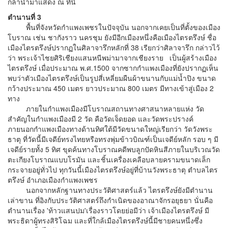
กล้านำมาแสดง ณ ที่นี้
ตำนานที่ 3
พื้นที่จังหวัดกำแพงเพชรในปัจจุบัน นอกจากเคยเป็นที่ตั้งของเมือง
โบราณ เช่น ชากังราว นครชุม ยังมีอีกเมืองหนึ่งคือเมืองไตรตรึงษ์ ชื่อ
เมืองไตรตรึงษ์ปรากฏในศิลาจารึกหลักที่ 38 เรียกว่าศิลาจารึก กล่าวไว้
ว่า พระเจ้าไชยศิริเชียงแสนหนีพม่ามาจากเชียงราย เป็นผู้สร้างเมือง
ไตรตรึงษ์ เมื่อประมาณ พ.ศ.1500 จากซากกำแพงเมืองที่ยังปรากฏเห็น
พบว่าตัวเมืองไตรตรึงษ์เป็นรูปสี่เหลี่ยมผืนผ้าขนานกับแม่น้ำปิง ขนาด
กว้างประมาณ 450 เมตร ยาวประมาณ 800 เมตร มีทางเข้าสู่เมือง 2
ทาง
ภายในกำแพงเมืองมีโบราณสถานทางศาสนาหลายแห่ง วัด
สำคัญในกำแพงเมืองมี 2 วัด คือวัดเจ็ดยอด และวัดพระปรางค์
ภายนอกกำแพงเมืองทางด้านทิศใต้มีวัดขนาดใหญ่เรียกว่า วัดวังพระ
ธาตุ ที่วัดนี้มีเจดีย์ทรงไทยหรือทรงพุ่มข้าวบิณฑ์เป็นเจดีย์หลัก รอบ ๆ มี
เจดีย์รายทั้ง 5 ทิศ ขุดค้นทางโบราณคดีพบลูกปัดหินสีภายในบริเวณวัด
ตะเกียงโบราณแบบโรมัน และชิ้นเครื่องเคลือบลายครามขนาดเล็ก
กระจายอยู่ทั่วไป ทุกวันนี้เมืองไตรตรึงษ์อยู่ที่บ้านวังพระธาตุ ตำบลไตร
ตรึงษ์ อำเภอเมืองกำแพงเพชร
นอกจากหลักฐานทางประวัติศาสตร์แล้ว ไตรตรึงษ์ยังมีตำนาน
เล่าขาน ที่อิงกับประวัติศาสตร์ถึงกำเนิดของอาณาจักรอยุธยา นั่นคือ
ตำนานเรื่อง 'ท้าวแสนปม'เรื่องราวโดยย่อมีว่า เจ้าเมืองไตรตรึงษ์ มี
พระธิดาผู้ทรงสิริโฉม และที่ใกล้เมืองไตรตรึงษ์นี้มีชายคนหนึ่งซึ่ง