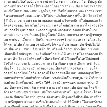
ร่างกายเต็มไปด้วยปุ่มปม ชาวบ้านเรียกเขาว่า แสนปม มีอาชีพปลูกผัก
มาวันหนึ่งเทวดาดลใจให้พระธิดานึกอยากเสวยมะเขือ นางข้าหลวงพบ
มะเขือในสวนของแสนปมลูกใหญ่อวบ จึงซื้อไปถวาย หลังจากพระราช
ธิดาเสวยมะเขือของแสนปมได้ไม่นานก็เกิดตั้งครรภ์ขึ้น ท้าวไตรตรึงษ์
รู้สึกอับอายขายหน้า พยายามสอบถามอย่างไรพระธิดาก็ไม่ยอมบอกว่า
ใครคือพ่อของเด็ก ครั้นเมื่อพระกุมารเติบโตพอรู้ความ ท้าวไตรตรึงษ์จึง
ประกาศให้ขุนนางและเหล่าราษฎรทั้งหลายนำของกินเข้ามาในวัง
หากพระกุมารยอมกินของผู้ใดผู้นั้นจะได้เป็นเขยหลวง บรรดาผู้ชายทุก
คน พากันมาเสี่ยงทายเป็นบิดาของพระราชโอรส แต่พระราชโอรสไม่
ได้คลานไปหาใครเลย เจ้าเมืองจึงให้เสนาไปตามแสนปม ซึ่งยังไม่ได้
มาเสี่ยงทาย แสนปมจึงมาเข้าเฝ้า พร้อมทั้งถือก้อนข้าวเย็นมา 1 ก้อน
เมื่อมาถึงจึงอธิษฐาน และยื่นก้อนข้าวเย็นให้ พระราชโอรสก็คลานเข้า
มาหา ท้าวไตรตรึงษ์ทรงกริ้ว ที่พระธิดาไปได้กับคนชั้นไพร่อัปลักษณ์
จึงขับไล่ออกจากวัง แสนปมพาพระธิดากับพระกุมารเดินทางเข้าไปหา
ที่อยู่ใหม่ ร้อนถึงพระอินทร์ต้องแปลงเป็นลิงนำกลองวิเศษมามอบให้
กลองนี้อยากได้อะไรก็ตีเอาตามได้ดังสารพัดนึก แสนปมอธิษฐานให้ปุ่ม
ปมตามตัวหายไปแล้วตีกลองวิเศษ ร่างก็กลับเป็นชายรูปงาม จึงตีกลอง
ขอบ้านเมืองขึ้นมาเมืองหนึ่ง ให้ชื่อว่า เมืองเทพนคร และสถาปนาตัว
เองเป็นพระเจ้าแผ่นดิน ทรงพระนามว่าท้าวแสนปม ปกครองไพร่ฟ้า
ด้วยความสงบสุข ท้าวแสนปมใช้ทองคำมาทำเป็นอู่(เปล)ให้พระโอรส
และตั้งชื่อพระโอรสว่า 'อู่ทอง' ต่อมาพระเจ้าอู่ทองจึงย้ายเมืองมาสร้าง
กรุงศรีอยุธยา จากความเชื่อมโยงดังกล่าว ทำให้นักประวัติศาสตร์บาง
ท่าน เรียกชื่อราชวงศ์อู่ทอง อีกชื่อว่าราชวงศ์เชียงราย ละเว้นจากเรื่อง