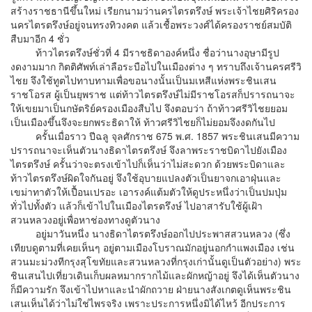
สร้างราชธานีขึ้นใหม่ เรียกนามว่านครไตรตรึงษ์ พระเจ้าไชยศิริครอง
นครไตรตรึงษ์อยู่จนทรงทิวงคต แล้วเชื้อพระวงศ์ได้ครองราชย์สมบัติ
สืบมาอีก 4 ชั่ว
ท้าวไตรตรึงษ์ชั่วที่ 4 มีราชธิดาองค์หนึ่ง ชื่อว่านางอุษามีรูป
งดงามมาก กิตติศัพท์เล่าลือระบือไปในเมืองต่าง ๆ ทราบถึงเจ้านครศรีวิ
ไชย จึงใช้ทูตไปทาบทามเพื่อขอนางนั้นเป็นมเหสีแห่งพระชินเสน
ราชโอรส ผู้เป็นยุพราช แต่ท้าวไตรตรึงษ์ไม่มีราชโอรสก็ปรารถนาจะ
ให้เขยมาเป็นกษัตริย์ครองเมืองสืบไป จึงตอบว่า ถ้าท้าวศรีวิไชยยอม
เป็นเมืองขึ้นจึงจะยกพระธิดาให้ ท้าวศรีวิไชยก็ไม่ยอมจึงงดกันไป
ครั้นเมื่อราว ปีฉลู จุลศักราช 675 พ.ศ. 1857 พระชินเสนมีความ
ปรารถนาจะเห็นตัวนางธิดาไตรตรึงษ์ จึงลาพระราชบิดาไปยังเมือง
ไตรตรึงษ์ ครั้นว่าจะตรงเข้าไปก็เห็นว่าไม่สะดวก ด้วยพระบิดาและ
ท้าวไตรตรึงษ์ผิดใจกันอยู่ จึงใช้อุบายแปลงตัวเป็นยาจกเอาฝุ่นและ
เขม่าทาตัวให้เปื้อนเปรอะ เอารงค์แต้มตัวให้ดูประหนึ่งว่าเป็นปมปุ่ม
ทั่วไปทั้งตัว แล้วก็เข้าไปในเมืองไตรตรึงษ์ ไปอาสารับใช้ผู้เฝ้า
สวนหลวงอยู่เพื่อหาช่องทางดูตัวนาง
อยู่มาวันหนึ่ง นางธิดาไตรตรึงษ์ออกไปประพาสสวนหลวง (ซึ่ง
เทียบดูตามที่เคยเห็นๆ อยู่ตามเมืองโบราณมักอยู่นอกกำแพงเมือง เช่น
สวนมะม่วงทีกรุงสุโขทัยและสวนหลวงที่กรุงเก่านั้นดูเป็นตัวอย่าง) พระ
ชินเสนไปเที่ยวเดินเก็บผลหมากรากไม้และผักหญ้าอยู่ จึงได้เห็นตัวนาง
ก็มีความรัก จึงเข้าไปหาและนำผักถวาย ฝ่ายนางสังเกตดูเห็นพระชิน
เสนเห็นได้ว่าไม่ใช่ไพรจริง เพราะประการหนึ่งมิได้ไหว้ อีกประการ