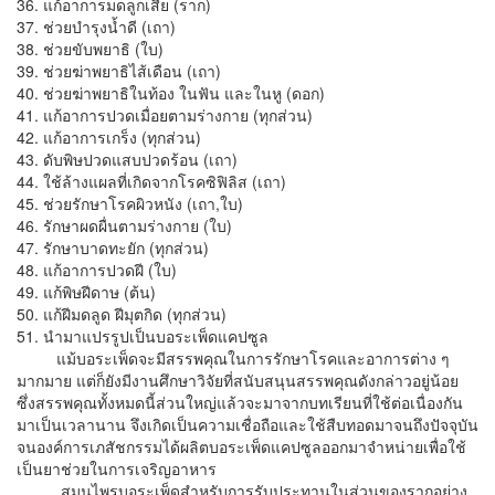
36. แก้อาการมดลูกเสีย (ราก)
37. ช่วยบำรุงน้ำดี (เถา)
38. ช่วยขับพยาธิ (ใบ)
39. ช่วยฆ่าพยาธิไส้เดือน (เถา)
40. ช่วยฆ่าพยาธิในท้อง ในฟัน และในหู (ดอก)
41. แก้อาการปวดเมื่อยตามร่างกาย (ทุกส่วน)
42. แก้อาการเกร็ง (ทุกส่วน)
43. ดับพิษปวดแสบปวดร้อน (เถา)
44. ใช้ล้างแผลที่เกิดจากโรคซิฟิลิส (เถา)
45. ช่วยรักษาโรคผิวหนัง (เถา,ใบ)
46. รักษาผดผื่นตามร่างกาย (ใบ)
47. รักษาบาดทะยัก (ทุกส่วน)
48. แก้อาการปวดฝี (ใบ)
49. แก้พิษฝีดาษ (ต้น)
50. แก้ฝีมดลูด ฝีมุตกิด (ทุกส่วน)
51. นำมาแปรรูปเป็นบอระเพ็ดแคปซูล
แม้บอระเพ็ดจะมีสรรพคุณในการรักษาโรคและอาการต่าง ๆ
มากมาย แต่ก็ยังมีงานศึกษาวิจัยที่สนับสนุนสรรพคุณดังกล่าวอยู่น้อย
ซึ่งสรรพคุณทั้งหมดนี้ส่วนใหญ่แล้วจะมาจากบทเรียนที่ใช้ต่อเนื่องกัน
มาเป็นเวลานาน จึงเกิดเป็นความเชื่อถือและใช้สืบทอดมาจนถึงปัจจุบัน
จนองค์การเภสัชกรรมได้ผลิตบอระเพ็ดแคปซูลออกมาจำหน่ายเพื่อใช้
เป็นยาช่วยในการเจริญอาหาร
สมุนไพรบอระเพ็ดสำหรับการรับประทานในส่วนของรากอย่าง