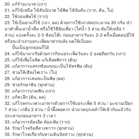
20. แก้รำมะนาด (เถา)
21. แก้ไข้เหนือ ไข้สันนิบาต ไข้พิษ ไข้จับสั่น (ราก, ต้น, ใบ)
22. ใช้ถอนพิษไข้ (ราก)
23. ใช้เป็นยาแก้ไข้ (เถา, ผล) ด้วยการใช้เถาสดประมาณ 30 กรัม นำ
มาตำคั้นเอาน้ำดื่ม หรือใช้วิธีต้มเคี่ยว (ใส่น้ำ 3 ส่วน ต้มให้เหลือ 1
ส่วน) แบ่งครั้งละ 2-3 ช้อนโต๊ะ ก่อนอาหารวันละ 2-3 ครั้งเมื่อตอนมีไข้
หรือจะนำเถาบอระเพ็ดมาตากแห้ง บดให้เป็นผง
ปั้นเป็นลูกกลอนก็ได้
24. แก้ไข้มาลาเรียด้วยการกินบอระเพ็ดวันละ 2 องคุลีทุกวัน (เถา)
25. แก้ไข้เพื่อโลหิต แก้เลือดพิการ (ต้น)
26. แก้อาการแทรกซ้อนขณะเป็นไข้ทรพิษ (ต้น)
27. ช่วยให้เสียงไพเราะ (ใบ)
28. แก้อาการเสมหะเป็นพิษ (ผล)
29. ช่วยรักษาฟัน (ทุกส่วน)
30. แก้อาการปวดฟัน (เถา)
31. แก้สะอึก (ต้น, ผล)
32. แก้โรคกระเพาะอาหารด้วยการใช้บอระเพ็ด 5 ส่วน / มะขามเปียก
7 ส่วน / เกลือ 3 ส่วน / น้ำผึ้งพอควร นำมาคลุกเคล้าให้เข้ากันแล้วรับ
ประทานก่อนอาหาร 3 เวลา
33. แก้อาการท้องอืด ท้องเฟ้อ (ราก)
34. รักษาโรคริดสีดวงทวาร (ทุกส่วน)
35. รักษาโรคเกี่ยวกับทางเดินปัสสาวะ (ทุกส่วน)