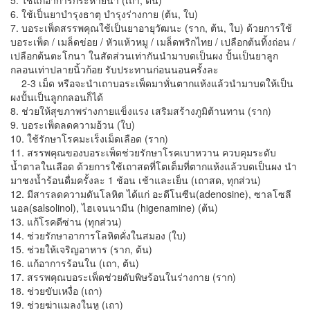
5. ใช้แก้อาการกระหายน้ำ (เถา, ต้น)
6. ใช้เป็นยาบำรุงธาตุ บำรุงร่างกาย (ต้น, ใบ)
7. บอระเพ็ดสรรพคุณใช้เป็นยาอายุวัฒนะ (ราก, ต้น, ใบ) ด้วยการใช้
บอระเพ็ด / เมล็ดข่อย / หัวแห้วหมู / เมล็ดพริกไทย / เปลือกต้นทิ้งถ่อน /
เปลือกต้นตะโกนา ในสัดส่วนเท่ากันนำมาบดเป็นผง ปั้นเป็นยาลูก
กลอนเท่าปลายนิ้วก้อย รับประทานก่อนนอนครั้งละ
2-3 เม็ด หรือจะนำเถาบอระเพ็ดมาหั่นตากแห้งแล้วนำมาบดให้เป็น
ผงปั้นเป็นลูกกลอนก็ได้
8. ช่วยให้สุขภาพร่างกายแข็งแรง เสริมสร้างภูมิต้านทาน (ราก)
9. บอระเพ็ดลดความอ้วน (ใบ)
10. ใช้รักษาโรคมะเร็งเม็ดเลือด (ราก)
11. สรรพคุณของบอระเพ็ดช่วยรักษาโรคเบาหวาน ควบคุมระดับ
น้ำตาลในเลือด ด้วยการใช้เถาสดที่โตเต็มที่ตากแห้งแล้วบดเป็นผง นำ
มาชงน้ำร้อนดื่มครั้งละ 1 ช้อน เช้าและเย็น (เถาสด, ทุกส่วน)
12. มีสารลดความดันโลหิต ได้แก่ อะดีโนซีน(adenosine), ซาลโซลี
นอล(salsolinol), ไฮเจนนามีน (higenamine) (ต้น)
13. แก้โรคดีซ่าน (ทุกส่วน)
14. ช่วยรักษาอาการโลหิตคั่งในสมอง (ใบ)
15. ช่วยให้เจริญอาหาร (ราก, ต้น)
16. แก้อาการร้อนใน (เถา, ต้น)
17. สรรพคุณบอระเพ็ดช่วยดับพิษร้อนในร่างกาย (ราก)
18. ช่วยขับเหงื่อ (เถา)
19. ช่วยฆ่าแมลงในหู (เถา)