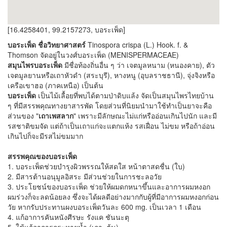
[16.4258401, 99.2157273, บอระเพ็ด]
บอระเพ็ด ชื่อวิทยาศาสตร์
Tinospora crispa (L.) Hook. f. &
Thomson จัดอยู่ในวงศ์บอระเพ็ด (MENISPERMACEAE)
สมุนไพรบอระเพ็ด
มีชื่อท้องถิ่นอื่น ๆ ว่า เจตมูลหนาม (หนองคาย), ตัว
เจตมูลยานหรือเถาหัวดำ (สระบุรี), หางหนู (อุบลราชธานี), จุ่งจิงหรือ
เครือเขาฮอ (ภาคเหนือ) เป็นต้น
บอระเพ็ด
เป็นไม้เลื้อยที่พบได้ตามป่าดิบแล้ง จัดเป็นสมุนไพรไทยบ้าน
ๆ ที่มีสรรพคุณทางยาสารพัด โดยส่วนที่นิยมนำมาใช้ทำเป็นยาจะคือ
ส่วนของ "
เถาเพสลาก
" เพราะมีลักษณะไม่แก่หรืออ่อนเกินไปนัก และมี
รสชาติขมจัด แต่ถ้าเป็นเถาแก่จะแตกแห้ง รสเฝื่อน ไม่ขม หรือถ้าอ่อน
เกินไปก็จะมีรสไม่ขมมาก
สรรพคุณของบอระเพ็ด
1. บอระเพ็ดช่วยบำรุงผิวพรรณให้สดใส หน้าตาสดชื่น (ใบ)
2. มีสารต้านอนุมูลอิสระ มีส่วนช่วยในการชะลอวัย
3. ประโยชน์ของบอระเพ็ด ช่วยให้ผมดกหนาขึ้นและอาการผมหงอก
ผมร่วงก็จะลดน้อยลง ซึ่งจะได้ผลดีอย่างมากกับผู้ที่มีอาการผมหงอกก่อน
วัย หากรับประทานผงบอระเพ็ดวันละ 600 mg. เป็นเวลา 1 เดือน
4. แก้อาการคันหนังศีรษะ รังแค ชันนะตุ