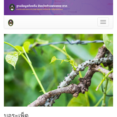
Toggle
navigati
บอระเพ็ด