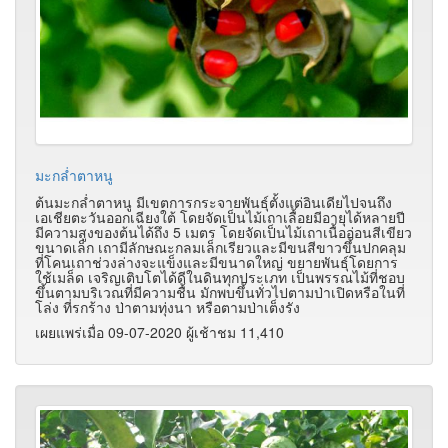
มะกล่ำตาหนู
ต้นมะกล่ำตาหนู มีเขตการกระจายพันธุ์ตั้งแต่อินเดียไปจนถึง
เอเชียตะวันออกเฉียงใต้ โดยจัดเป็นไม้เถาเลื้อยมีอายุได้หลายปี
มีความสูงของต้นได้ถึง 5 เมตร โดยจัดเป็นไม้เถาเนื้ออ่อนสีเขียว
ขนาดเล็ก เถามีลักษณะกลมเล็กเรียวและมีขนสีขาวขึ้นปกคลุม
ที่โคนเถาช่วงล่างจะแข็งและมีขนาดใหญ่ ขยายพันธุ์โดยการ
ใช้เมล็ด เจริญเติบโตได้ดีในดินทุกประเภท เป็นพรรณไม้ที่ชอบ
ขึ้นตามบริเวณที่มีความชื้น มักพบขึ้นทั่วไปตามป่าเปิดหรือในที่
โล่ง ที่รกร้าง ป่าตามทุ่งนา หรือตามป่าเต็งรัง
เผยแพร่เมื่อ 09-07-2020 ผู้เช้าชม 11,410