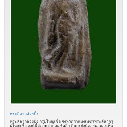
พระลีลากล้วยปิ้ง
พระลีลากล้วยปิ้ง กรุผู้ใหญ่เชื้อ จังหวัดกำแพงเพชรพระลีลากรุ
ผู้ใหญ่เชื้อ องค์นี้สภาพสวยคมชัดลึก ดินกรุยังติดอยู่พอมองเห็น