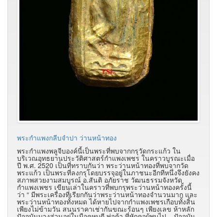
พระกำแพงกลีบจำปา ว่านหน้าทอง
พระกำแพงพลูจีบองค์นี้เป็นพระที่พบจากกรุวัดกระแก้ว ใน
บริเวณอุทธยานประวัติศาสตร์กำแพงเพชร ในคราวบูรณะเมื่อ
ปี พ.ศ. 2520 เป็นที่ทราบกันว่า พระว่านหน้าทองที่พบจากวัด
พระแก้ว เป็นพระที่ลงกรุโดยบรรจุอยู่ในภาชนะอีกทีหนึ่งจึงยังคง
สภาพสวยงามสมบูรณ์ อ.สันติ อภัยราช วัฒนธรรมจังหวัด
กำแพงเพชร เขียนเล่าในคราวที่พบกรุพระว่านหน้าทองครั้งนี้
ว่า “ มีพระเครื่องที่เรียกกันว่าพระว่านหน้าทองจำนวนมาก และ
พระว่านหน้าทองทั้งหมด ได้หายไปจากกำแพงเพชรเกือบทั้งสิ้น
เพียงไม
่ข้ามวัน สนนราคาเช่ากันขณะร้อนๆ เพียงเลข ห้าหลัก
ปัจจุบันบางส่วนอยู่ในมือคหบดี พ่อค้า ที่หักคอผู้พบไป... ปัจจุบัน