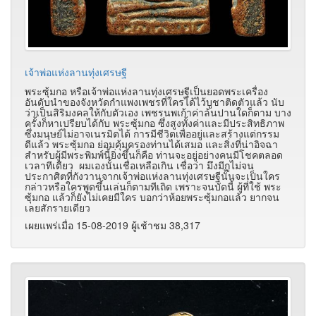
เจ้าพ่อแห่งลานทุ่งเศรษฐี
พระซุ้มกอ หรือเจ้าพ่อแห่งลานทุ่งเศรษฐีเป็นยอดพระเครื่อง
อันดับนำของจังหวัดกำแพงเพชรที่ใครได้ไว้บูชาติดตัวแล้ว นับ
ว่าเป็นสิริมงคลให้กับตัวเอง เพชรนพเก้าค่าล้นปานใดก็ตาม บาง
ครั้งก็หาเปรียบได้กับ พระซุ้มกอ ซึ่งสูงทั้งค่าและมีประสิทธิภาพ
ซึ่งมนุษย์ไม่อาจเนรมิตได้ การมีชีวิตเพื่ออยู่และสร้างแต่กรรม
ดีแล้ว พระซุ้มกอ ย่อมคุ้มครองท่านได้เสมอ และสิ่งที่น่าอิจฉา
สำหรับผู้มีพระพิมพ์นี้ยิ่งขึ้นก็คือ ท่านจะอยู่อย่างคนมีโชคตลอด
เวลาทีเดียว ผมเองนั้นเชื่อเหลือเกิน เชื่อว่า มึงมีกูไม่จน
ประกาศิตที่กังวานจากเจ้าพ่อแห่งลานทุ่งเศรษฐีนั้นจะเป็นใคร
กล่าวหรือใครพูดขึ้นเล่นก็ตามทีเถิด เพราะจนบัดนี้ ผู้ที่ใช้ พระ
ซุ้มกอ แล้วก็ยังไม่เคยมีใคร บอกว่าห้อยพระซุ้มกอแล้ว ยากจน
เลยสักรายเดียว
เผยแพร่เมื่อ 15-08-2019 ผู้เช้าชม 38,317