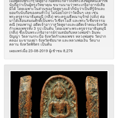
เมื่อพูดถึงพระกรุวัดคูยาง ก็อดที่จะกล่าวถึงพระสงฆ์ผู้ที่คนเคารพ
นับถือว่าเป็นผู้ทรงวิทยาคุณ ขนานนามว่าพระเกจิอาจารย์เสีย
มิได้ โดยเฉพาะในส่วนของวัดคูยางแล้วก็นับว่าเป็นที่รู้จักและ
ยอมรับนับถือของคนทั่วไป ไม่น้อยไปกว่าวัดอื่นๆ เลย เช่น
พระครูธรรมาธิมุตมุนี (กลึง) พระครูเมธีคณานุรักษ์ (ปลั่ง) ต่อ
มาได้เลื่อนสมณศักดิ์เป็นพระวิเชียรโมลี และพระวิเชียรธรรม
คณี (ทองพาน) อดีตเจ้าอาวาสวัดคูยางและอดีตเจ้าคณะจังหวัด
กำแพงเพชรทั้ง 3 รูป เป็นต้น โดยเฉพาะพระครูธรรมาธิมุตมุนี
(กลึง) ซึ่งเป็นพระเกจิอาจารย์ร่วมสมัยกับหลวงพ่อขำ อินทะ
ปัญญา วัดลานกระบือ จังหวัดกำแพงเพชร หลวงพ่อศุข วัดปาก
คลอง มะขามเฒ่า จังหวัดชัยนาท และหลวงพ่อเงิน วัดบาง
คลาน จังหวัดพิจิตร เป็นต้น
เผยแพร่เมื่อ 23-08-2019 ผู้เช้าชม 8,276