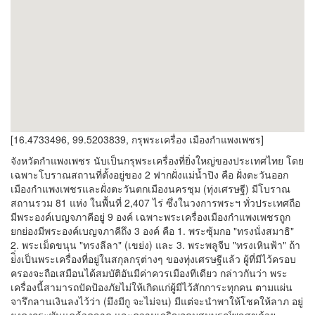
[16.4733496, 99.5203839, กรุพระเครื่อง เมืองกำแพงเพชร]
จังหวัดกำแพงเพชร นับเป็นกรุพระเครื่องที่ยิ่งใหญ่ของประเทศไทย โดย
เฉพาะโบราณสถานที่ตั้งอยู่ของ 2 ฟากฝั่งแม่น้ำปิง คือ ฝั่งตะวันออก
เมืองกำแพงเพชรและฝั่งตะวันตกเมืองนครชุม (ทุ่งเศรษฐี) มีโบราณ
สถานรวม 81 แห่ง ในพื้นที่ 2,407 ไร่ ซึ่งในวงการพระฯ ทั่วประเทศถือ
มีพระองค์เบญจภาคีอยู่ 9 องค์ เฉพาะพระเครื่องเมืองกำแพงเพชรถูก
ยกย่องมีพระองค์เบญจภาคีถึง 3 องค์ คือ 1. พระซุ้มกอ "ทรงนั่งสมาธิ"
2. พระเม็ดขนุน "ทรงลีลา" (เขย่ง) และ 3. พระพลูจีบ "ทรงเหินฟ้า" ถ้า
ย่ิ่งเป็นพระเครื่องที่อยู่ในสกุลกรุต่างๆ ของทุ่งเศรษฐีแล้ว ผู้ที่มีไว้ครอบ
ครองจะถือเสมือนได้สมบัติอันมีค่าควรเมืองทีเดียว กล่าวกันว่า พระ
เครื่องนี้สามารถปัดป้องภัยไม่ให้เกิดแก่ผู้มีไว้สักการะทุกคน ตามแผ่น
จารึกลานเงินลงไว้ว่า (มึงมีกู จะไม่จน) มีแต่จะนำพาให้โชคให้ลาภ อยู่