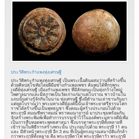
ประวัติพระกำแพงทุ่งเศรษฐี
ประวัติพระกำแพงทุ่งเศรษฐี เป็นพระเนื้อดินผสมว่านที่สร้างขึ้น
ด้วยศิลปสุโขทัยโดยฝีมือช่างกำแพงเพชร ค้นพบได้ที่กรุพระ
เจดีย์ทุ่งเศรษฐี เมืองกำแพงเพชร ที่มีลักษณะเป็นทุ่งกว้างใหญ่
ไพศาลมากและมีสภาพเป็นวัดเก่าแก่มาแต่โบราณ ชาวบ้านใน
แถบนั้นต่างรู้จักกันในนาม ทุ่งเศรษฐี ซึ่งมีตำนานเล่าขานกันมา
แต่ยุคโบราณว่า พระมหาเจดีย์องค์นี้นั้นเจ้าพระยาศรีธรรมโศก
ราชได้สร้างขึ้นเป็นพุทธบูชา ซึ่งคณะผู้สร้างประกอบไปด้วย
พระฤๅษี สมณชีพราหมณ์ พราหมณาจารย์ มาประชุมพร้อมกัน
จักสร้างพระพิมพ์เพื่อทำการบรรจุเข้าไว้ในองค์พระมหาเจดีย์เพื่อ
เป็นการสืบทอดพระพุทธศาสนา ซึ่งบรรดาพระฤๅษีทั้งหลายที่
เข้าร่วมในพิธีการสร้างพระนั้น ประกอบไปด้วย พระฤๅษี 11 ตน
และ มีหัวหน้าพระฤๅษี อีก 3 ตน ที่เป็นผู้ทรงญาณสมาบัติแก้กล้า
กว่าพระฤๅษีทั้งหลาย คือ พระฤๅษีตาไฟ พระฤๅษีตาวัว พระฤๅษี