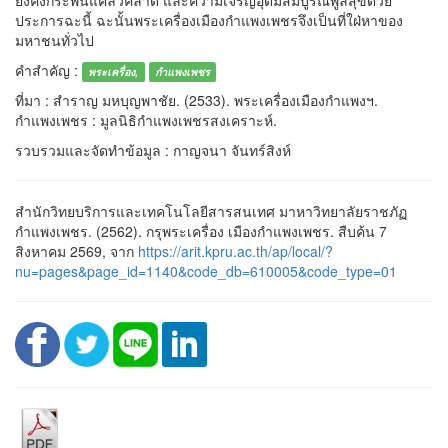
ยงคงกระพันแคล้วคลาด และความเจริญอุดมสมบูรณ์พูลสุขด้วย
ประการฉะนี้ ฉะนั้นพระเครื่องเมืองกำแพงเพชรจึงเป็นที่ใฝ่หาของ
มหาชนทั่วไป
คำสำคัญ :
พระเครื่อง,
กำแพงเพชร
ที่มา : สำราญ มหบุญพาชัย. (2533). พระเครื่องเมืองกำแพงฯ.
กำแพงเพชร : มูลนิธิกำแพงเพชรสงเคราะห์.
รวบรวมและจัดทำข้อมูล : กาญจนา จันทร์สิงห์
สำนักวิทยบริการและเทคโนโลยีสารสนเทศ มาหาวิทยาลัยราชภัฏ
กำแพงเพชร. (2562). กรุพระเครื่อง เมืองกำแพงเพชร. สืบค้น 7
สิงหาคม 2569, จาก
https://arit.kpru.ac.th/ap/local/?
nu=pages&page_id=1140&code_db=610005&code_type=01