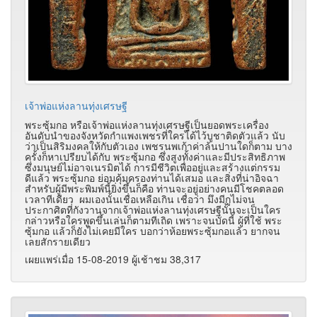
เจ้าพ่อแห่งลานทุ่งเศรษฐี
พระซุ้มกอ หรือเจ้าพ่อแห่งลานทุ่งเศรษฐีเป็นยอดพระเครื่อง
อันดับนำของจังหวัดกำแพงเพชรที่ใครได้ไว้บูชาติดตัวแล้ว นับ
ว่าเป็นสิริมงคลให้กับตัวเอง เพชรนพเก้าค่าล้นปานใดก็ตาม บาง
ครั้งก็หาเปรียบได้กับ พระซุ้มกอ ซึ่งสูงทั้งค่าและมีประสิทธิภาพ
ซึ่งมนุษย์ไม่อาจเนรมิตได้ การมีชีวิตเพื่ออยู่และสร้างแต่กรรม
ดีแล้ว พระซุ้มกอ ย่อมคุ้มครองท่านได้เสมอ และสิ่งที่น่าอิจฉา
สำหรับผู้มีพระพิมพ์นี้ยิ่งขึ้นก็คือ ท่านจะอยู่อย่างคนมีโชคตลอด
เวลาทีเดียว ผมเองนั้นเชื่อเหลือเกิน เชื่อว่า มึงมีกูไม่จน
ประกาศิตที่กังวานจากเจ้าพ่อแห่งลานทุ่งเศรษฐีนั้นจะเป็นใคร
กล่าวหรือใครพูดขึ้นเล่นก็ตามทีเถิด เพราะจนบัดนี้ ผู้ที่ใช้ พระ
ซุ้มกอ แล้วก็ยังไม่เคยมีใคร บอกว่าห้อยพระซุ้มกอแล้ว ยากจน
เลยสักรายเดียว
เผยแพร่เมื่อ 15-08-2019 ผู้เช้าชม 38,317