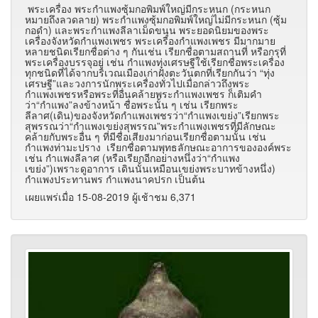
พระเครื่อง พระกำแพงซุ้มกอพิมพ์ใหญ่มีกระหนก (กระหนก
หมายถึงลวดลาย) พระกำแพงซุ้มกอพิมพ์ใหญ่ไม่มีกระหนก (ซุ้ม
กอดำ) และพระกำแพงลีลาเม็ดขนุน พระยอดนิยมของพระ
เครื่องจังหวัดกำแพงเพชร พระเครื่องกำแพงเพชร มีมากมาย
หลายชนิดเรียกชื่อต่าง ๆ กันเช่น เรียกชื่อตามสถานที่ หรือกรุที่
พระเครื่องบรรจุอยู่ เช่น กำแพงทุ่งเศรษฐีใช้เรียกชื่อพระเครื่อง
ทุกชนิดที่ได้จากบริเวณเมืองเก่าฝั่งตะวันตกที่เรียกกันว่า “ทุ่ง
เศรษฐี”และวงการนักพระเครื่องทั่วไปเมื่อกล่าวถึงพระ
กำแพงเพชรหรือพระที่อื่นคล้ายพระกำแพงเพชร ก็เติมคำ
ว่า“กำแพง”ลงข้างหน้า ชื่อพระนั้น ๆ เช่น เรียกพระ
ลีลาศ(เดิน)ของจังหวัดกำแพงเพชรว่า“กำแพงเขย่ง”เรียกพระ
สุพรรณว่า“กำแพงเขย่งสุพรรณ”พระกำแพงเพชรที่มีลักษณะ
คล้ายกับพระอื่น ๆ ที่มีชื่อเสียงมาก่อนเรียกชื่อตามนั้น เช่น
กำแพงท่ามะปราง เรียกชื่อตามพุทธลักษณะอาการขององค์พระ
เช่น กำแพงลีลาศ (หรือเรียกอีกอย่างหนึ่งว่า“กำแพง
เขย่ง”)เพราะดูอาการ เดินนั้นเหมือนเขย่งพระบาทข้างหนึ่ง)
กำแพงประทานพร กำแพงนาคปรก เป็นต้น
เผยแพร่เมื่อ 15-08-2019 ผู้เช้าชม 6,371