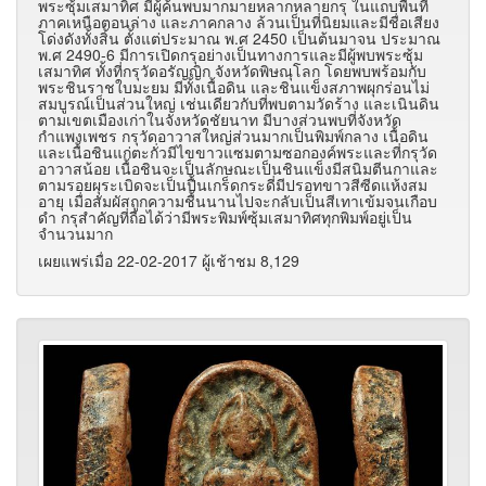
พระซุ้มเสมาทิศ มีผู้ค้นพบมากมายหลากหลายกรุ ในแถบพื้นที่
ภาคเหนือตอนล่าง และภาคกลาง ล้วนเป็นที่นิยมและมีชื่อเสียง
โด่งดังทั้งสิ้น ตั้งแต่ประมาณ พ.ศ 2450 เป็นต้นมาจน ประมาณ
พ.ศ 2490-6 มีการเปิดกรุอย่างเป็นทางการและมีผู้พบพระซุ้ม
เสมาทิศ ทั้งที่กรุวัดอรัญญิก จังหวัดพิษณุโลก โดยพบพร้อมกับ
พระชินราชใบมะยม มีทั้งเนื้อดิน และชินแข็งสภาพผุกร่อนไม่
สมบูรณ์เป็นส่วนใหญ่ เช่นเดียวกับที่พบตามวัดร้าง และเนินดิน
ตามเขตเมืองเก่าในจังหวัดชัยนาท มีบางส่วนพบที่จังหวัด
กำแพงเพชร กรุวัดอาวาสใหญ่ส่วนมากเป็นพิมพ์กลาง เนื้อดิน
และเนื้อชินแก่ตะกั่วมีไขขาวแซมตามซอกองค์พระและที่กรุวัด
อาวาสน้อย เนื้อชินจะเป็นลักษณะเป็นชินแข็งมีสนิมตีนกาและ
ตามรอยผุระเบิดจะเป็นปื้นเกร็ดกระดี่มีปรอทขาวสีซีดแห้งสม
อายุ เมื่อสัมผัสถูกความชื้นนานไปจะกลับเป็นสีเทาเข้มจนเกือบ
ดำ กรุสำคัญที่ถือได้ว่ามีพระพิมพ์ซุ้มเสมาทิศทุกพิมพ์อยู่เป็น
จำนวนมาก
เผยแพร่เมื่อ 22-02-2017 ผู้เช้าชม 8,129