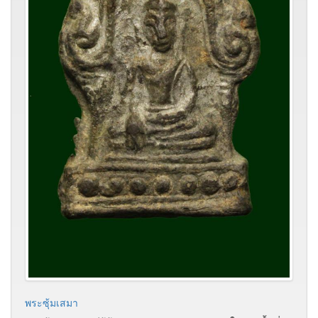
พระซุ้มเสมา