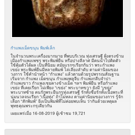
กำแพงเม็ดขนุน พิมพ์เล็ก
ในจำนวนพระเครื่องมากมาย ที่พบบริเวณ ทุ่งเศรษฐี ฝั่งตรงข้าม
เมืองกำแพงเพชร พระพิมพ์ยืน หรือปางลีลาศ มีคนนำไปติดตัว
ใช้คุ้มตัวได้ผล เป็นที่นิยม สมัยแรกๆเรียกกันว่า พระกำแพง
เขย่ง พระพิมพ์ยืนมีหลายพิมพ์ ไล่เลียงลำดับ ตามค่านิยมของ
วงการ ใช้คำนำหน้า “กำแพง” แล้วตามด้วยรูปพรรณสัณฐาน
เริ่มจาก กำแพง เม็ดขนุน กำแพงพลูจีบ กำแพงกลีบจำปา
กำแพงขาว กำแพงเชยคางข้างเม็ด ฯลฯ พิมพ์ยืน หรือกำแพง
เขย่ง ที่เคยเรียก ไม่เพียง “เขย่ง” พระบาทขวา ยังมี “เขย่ง”
พระบาทซ้าย คนรักพระยืนกรุทุ่งเศรษฐี รักทั้งชื่อรักทั้งเนื้อพระที่
นุ่มนวลจนเรียก “เนื้อทุ่ง” ถ้าไม่หลง ตามค่านิยมของวงการ รู้จัก
เลือก “สักพิมพ์” ยิ่งเป็นพิมพ์ที่ไม่ค่อยพบเห็น ว่ากันด้วยเหตุผล
พุทธคุณพระกรุเดียวกัน
เผยแพร่เมื่อ 16-08-2019 ผู้เช้าชม 19,721