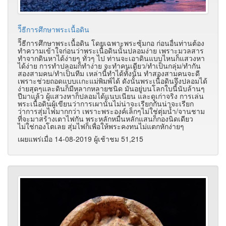
วิีธีการศึกษาพระเนื้อดิน
วิีธีการศึกษาพระเนื้อดิน โดยเฉพาะพระซุ้มกอ ก่อนอื่นท่านต้อง
ทำความเข้าใจก่อนว่าพระเนื้อดินนั้นปลอมง่าย เพราะมวลสาร
ทำจากดินหาได้ง่ายๆ ทั่วๆ ไป ท่านจะเอาดินแบบไหนก็แสวงหา
ได้ง่าย การทำปลอมก็ทำง่าย จะทำคนเดียว/ทำเป็นกลุ่ม/ทำกัน
สองสามคน/ทำเป็นทีม เหล่านี้ทำได้ทั้งนั้น ทำสองสามคนจะดี
เพราะช่วยถอดแบบเเกะแม่พิมพ์ได้ ดังนั้นพระเนื้อดินจึงปลอมได้
ง่ายสุดๆและดินก็มีหลากหลายชนิด มันอยู่บนโลกใบนี้นับล้านๆ
ปีมาแล้ว ผู้แสวงหาก็ปลอมได้แนบเนียน และดูเก่าจริง การเล่น
พระเนื้อดินผู้เขียนว่าการเผานั้นไม่น่าจะเรียกกันน่าจะเรียก
ว่าการสุ่มไฟมากกว่า เพราะพระองค์เล็กๆไม่ใช่ตุ่มน้ำ/จานชาม
ที่จะมาสร้างเตาไฟกัน พระหลักหมื่นหลักแสนก็กองนิดเดียว
ไม่ใช่กองโตเลย สุ่มไฟก็เพื่อให้พระคงทนไม่แตกหักง่ายๆ
เผยแพร่เมื่อ 14-08-2019 ผู้เช้าชม 51,215