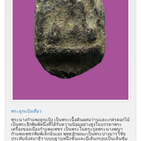
พระลูกแป้งเดี่ยว
พระนางกำแพงลูกแป้ง เป็นพระเนื้อดินผสมว่านและเกสรดอกไม้
เป็นพระอีกพิมพ์หนึ่งที่ได้รับความนิยมอย่างสูงในบรรดาพระ
เครื่องของเมืองกำแพงเพชร เป็นพระในตระกูลพระนางพญา
กำแพงเพชรพิมพ์เล็กนั่นเอง พุทธลักษณะเป็นพระปางมารวิชัย
ประทับนั่งสมาธิราบบนฐานหนึ่งชั้นและมีเส้นกรอบเป็นเส้นซุ้ม