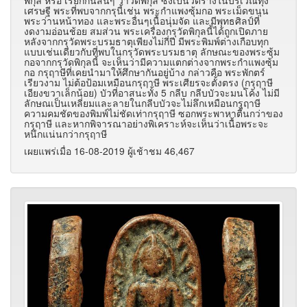
พิกุล หรือ เรียกกันสั้นๆ ว่าวัดพิกุล ซึ่งเป็นวัดร้างในบริเวณทุ่ง
เศรษฐี พระที่พบจากกรุนี้เช่น พระกำแพงซุ้มกอ พระเม็ดขนุน
พระว่านหน้าทอง และพระอื่นๆเนื้อนุ่มจัด และมีพุทธศิลป์ที่
งดงามอ่อนช้อย สมส่วน พระเครื่องกรุวัดพิกุลนี้ได้ถูกเปิดภาย
หลังจากกรุวัดพระบรมธาตุเพียงไม่กี่ปี มีพระพิมพ์ต่างเกือบทุก
แบบเช่นเดียวกับที่พบในกรุวัดพระบรมธาตุ ลักษณะของพระซุ้ม
กอจากกรุวัดพิกุลนี้ จะเห็นว่ามีความแตกต่างจากพระกำแพงซุ้ม
กอ กรุฤาษีที่เคยนำมาให้ศึกษากันอยู่บ้าง กล่าวคือ พระพักตร์
เรียวงาม ไม่ต้อป้อมเหมือนกรุฤาษี พระเศียรจะตั้งตรง (กรุฤาษี
เอียงขวาเล็กน้อย) บัวที่อาสนะทั้ง 5 กลีบ กลีบบัวจะมนโค้ง ไม่มี
ลักษณเป็นเหลี่ยมและลายในกลีบบัวจะไม่ลึกเหมือนกรุฤาษี
ความคมชัดของพิมพ์ไม่ชัดเท่ากรุฤาษี ซอกพระพาหาตื้นกว่าของ
กรุฤาษี และหากพิจารณาอย่างพิเคราะห์จะเห็นว่าเนื้อพระจะ
หนึกแน่นกว่ากรุฤาษี
เผยแพร่เมื่อ 16-08-2019 ผู้เช้าชม 46,467