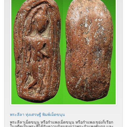
พระลีลา ทุ่งเศรษฐี พิมพ์เม็ดขนุน
พระลีลาเม็ดขนุน หรือกำแพงเม็ดขนุน หรือกำแพงเขย่งก็เรียก
ในอดีตเป็นพระที่ได้รับความนิยมสูงกว่าพระกำแพงซุ้มกอ และ