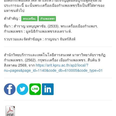
ยงคงกระพันแคล้วคลาด และความเจริญอุดมสมบูรณ์พูลสุขด้วย
ประการฉะนี้ ฉะนั้นพระเครื่องเมืองกำแพงเพชรจึงเป็นที่ใฝ่หาของ
มหาชนทั่วไป
คำสำคัญ :
พระเครื่อง,
กำแพงเพชร
ที่มา : สำราญ มหบุญพาชัย. (2533). พระเครื่องเมืองกำแพงฯ.
กำแพงเพชร : มูลนิธิกำแพงเพชรสงเคราะห์.
รวบรวมและจัดทำข้อมูล : กาญจนา จันทร์สิงห์
สำนักวิทยบริการและเทคโนโลยีสารสนเทศ มาหาวิทยาลัยราชภัฏ
กำแพงเพชร. (2562). กรุพระเครื่อง เมืองกำแพงเพชร. สืบค้น 9
สิงหาคม 2569, จาก
https://arit.kpru.ac.th/ap2/local/?
nu=pages&page_id=1140&code_db=610005&code_type=01