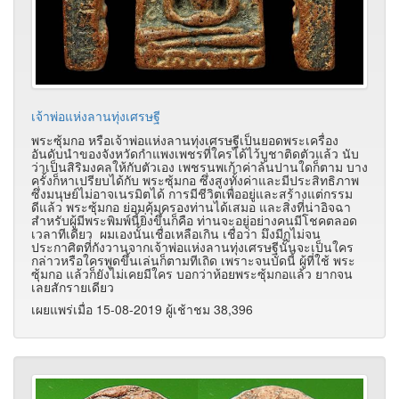
เจ้าพ่อแห่งลานทุ่งเศรษฐี
พระซุ้มกอ หรือเจ้าพ่อแห่งลานทุ่งเศรษฐีเป็นยอดพระเครื่อง
อันดับนำของจังหวัดกำแพงเพชรที่ใครได้ไว้บูชาติดตัวแล้ว นับ
ว่าเป็นสิริมงคลให้กับตัวเอง เพชรนพเก้าค่าล้นปานใดก็ตาม บาง
ครั้งก็หาเปรียบได้กับ พระซุ้มกอ ซึ่งสูงทั้งค่าและมีประสิทธิภาพ
ซึ่งมนุษย์ไม่อาจเนรมิตได้ การมีชีวิตเพื่ออยู่และสร้างแต่กรรม
ดีแล้ว พระซุ้มกอ ย่อมคุ้มครองท่านได้เสมอ และสิ่งที่น่าอิจฉา
สำหรับผู้มีพระพิมพ์นี้ยิ่งขึ้นก็คือ ท่านจะอยู่อย่างคนมีโชคตลอด
เวลาทีเดียว ผมเองนั้นเชื่อเหลือเกิน เชื่อว่า มึงมีกูไม่จน
ประกาศิตที่กังวานจากเจ้าพ่อแห่งลานทุ่งเศรษฐีนั้นจะเป็นใคร
กล่าวหรือใครพูดขึ้นเล่นก็ตามทีเถิด เพราะจนบัดนี้ ผู้ที่ใช้ พระ
ซุ้มกอ แล้วก็ยังไม่เคยมีใคร บอกว่าห้อยพระซุ้มกอแล้ว ยากจน
เลยสักรายเดียว
เผยแพร่เมื่อ 15-08-2019 ผู้เช้าชม 38,396