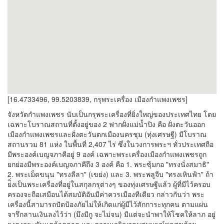
[16.4733496, 99.5203839, กรุพระเครื่อง เมืองกำแพงเพชร]
จังหวัดกำแพงเพชร นับเป็นกรุพระเครื่องที่ยิ่งใหญ่ของประเทศไทย โดย
เฉพาะโบราณสถานที่ตั้งอยู่ของ 2 ฟากฝั่งแม่น้ำปิง คือ ฝั่งตะวันออก
เมืองกำแพงเพชรและฝั่งตะวันตกเมืองนครชุม (ทุ่งเศรษฐี) มีโบราณ
สถานรวม 81 แห่ง ในพื้นที่ 2,407 ไร่ ซึ่งในวงการพระฯ ทั่วประเทศถือ
มีพระองค์เบญจภาคีอยู่ 9 องค์ เฉพาะพระเครื่องเมืองกำแพงเพชรถูก
ยกย่องมีพระองค์เบญจภาคีถึง 3 องค์ คือ 1. พระซุ้มกอ "ทรงนั่งสมาธิ"
2. พระเม็ดขนุน "ทรงลีลา" (เขย่ง) และ 3. พระพลูจีบ "ทรงเหินฟ้า" ถ้า
ย่ิ่งเป็นพระเครื่องที่อยู่ในสกุลกรุต่างๆ ของทุ่งเศรษฐีแล้ว ผู้ที่มีไว้ครอบ
ครองจะถือเสมือนได้สมบัติอันมีค่าควรเมืองทีเดียว กล่าวกันว่า พระ
เครื่องนี้สามารถปัดป้องภัยไม่ให้เกิดแก่ผู้มีไว้สักการะทุกคน ตามแผ่น
จารึกลานเงินลงไว้ว่า (มึงมีกู จะไม่จน) มีแต่จะนำพาให้โชคให้ลาภ อยู่