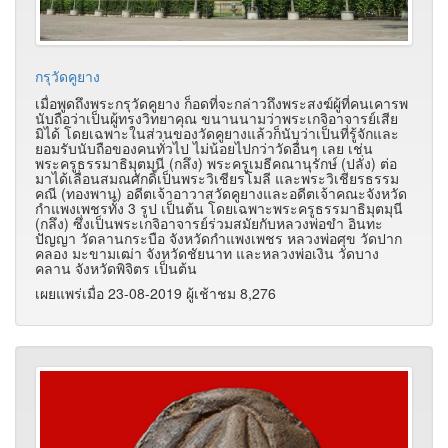
กรุวัดคูยาง
เมื่อพูดถึงพระกรุวัดคูยาง ก็อดที่จะกล่าวถึงพระสงฆ์ผู้ที่คนเคารพ
นับถือว่าเป็นผู้ทรงวิทยาคุณ ขนานนามว่าพระเกจิอาจารย์เสีย
มิได้ โดยเฉพาะในส่วนของวัดคูยางแล้วก็นับว่าเป็นที่รู้จักและ
ยอมรับนับถือของคนทั่วไป ไม่น้อยไปกว่าวัดอื่นๆ เลย เช่น
พระครูธรรมาธิมุตมุนี (กลึง) พระครูเมธีคณานุรักษ์ (ปลั่ง) ต่อ
มาได้เลื่อนสมณศักดิ์เป็นพระวิเชียรโมลี และพระวิเชียรธรรม
คณี (ทองพาน) อดีตเจ้าอาวาสวัดคูยางและอดีตเจ้าคณะจังหวัด
กำแพงเพชรทั้ง 3 รูป เป็นต้น โดยเฉพาะพระครูธรรมาธิมุตมุนี
(กลึง) ซึ่งเป็นพระเกจิอาจารย์ร่วมสมัยกับหลวงพ่อขำ อินทะ
ปัญญา วัดลานกระบือ จังหวัดกำแพงเพชร หลวงพ่อศุข วัดปาก
คลอง มะขามเฒ่า จังหวัดชัยนาท และหลวงพ่อเงิน วัดบาง
คลาน จังหวัดพิจิตร เป็นต้น
เผยแพร่เมื่อ 23-08-2019 ผู้เช้าชม 8,276