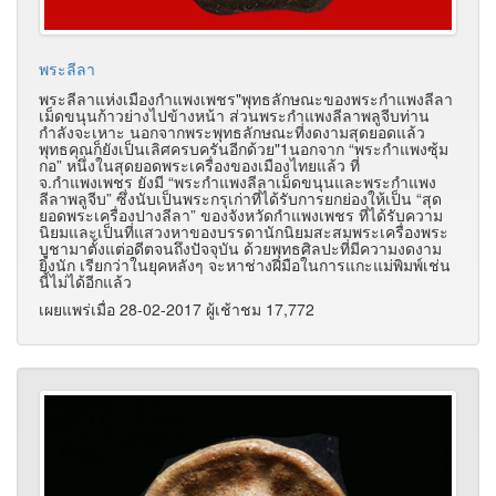
พระลีลา
พระลีลาแห่งเมืองกำแพงเพชร"พุทธลักษณะของพระกำแพงลีลา
เม็ดขนุนก้าวย่างไปข้างหน้า ส่วนพระกำแพงลีลาพลูจีบท่าน
กำลังจะเหาะ นอกจากพระพุทธลักษณะที่งดงามสุดยอดแล้ว
พุทธคุณก็ยังเป็นเลิศครบครันอีกด้วย"1นอกจาก “พระกำแพงซุ้ม
กอ” หนึ่งในสุดยอดพระเครื่องของเมืองไทยแล้ว ที่
จ.กำแพงเพชร ยังมี “พระกำแพงลีลาเม็ดขนุนและพระกำแพง
ลีลาพลูจีบ” ซึ่งนับเป็นพระกรุเก่าที่ได้รับการยกย่องให้เป็น “สุด
ยอดพระเครื่องปางลีลา” ของจังหวัดกำแพงเพชร ที่ได้รับความ
นิยมและเป็นที่แสวงหาของบรรดานักนิยมสะสมพระเครื่องพระ
บูชามาตั้งแต่อดีตจนถึงปัจจุบัน ด้วยพุทธศิลปะที่มีความงดงาม
ยิ่งนัก เรียกว่าในยุคหลังๆ จะหาช่างฝีมือในการแกะแม่พิมพ์เช่น
นี้ไม่ได้อีกแล้ว
เผยแพร่เมื่อ 28-02-2017 ผู้เช้าชม 17,772