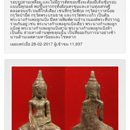
รอบรูปสามเหลี่ยม และไม่มีการตัดขอบซึ่งจะต้องมีเส้นซุ้มรอบ
แบบนี้ทุกองค์ พบขึ้นจากกรุทั้งฝั่งนครชุมและลานทุ่งเศรษฐี
ตลอดจนบริเวณที่ใกล้เคียง เช่นที่กรุวัดพิกุล กรุวัดอาวาสน้อย
กรุวัดป่ามืด กรุวัดพระบรมธาตุ และกรุวัดพระแก้ว เป็นต้น
พระนางกำแพงลูกแป้ง มีหลายพิมพ์ตามจำนวนองค์พระที่ปรากฎ
รวมกันอยู่ เช่น พระนางกำแพงลูกแป้งเดี่ยว พระนางกำแพงลูก
แป้งคู่ พระนางกำแพงลูกแป้งสาม พระนางกำแพงลูกแป้งห้า
เป็นต้น ส่วนทางด้านพุทธคุณนั้น เป็นที่ยอมรับการมาอย่างช้า
นานด้านเมตตามหานิยมและโชคลาภ
เผยแพร่เมื่อ 28-02-2017 ผู้เช้าชม 11,937