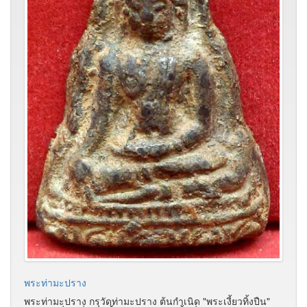
พระท่ามะปราง
พระท่ามะปราง กรุวัดท่ามะปราง ต้นกำเนิด "พระเงี้ยวทิ้งปืน"