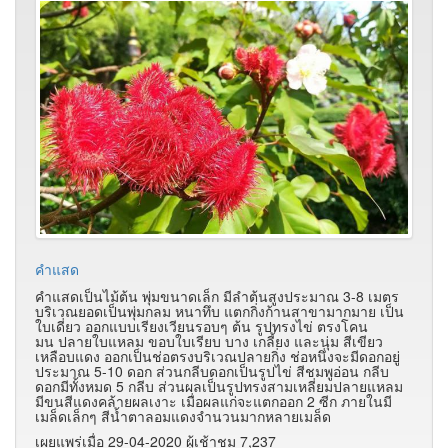
คำแสด
คำแสดเป็นไม้ต้น พุ่มขนาดเล็ก มีลำต้นสูงประมาณ 3-8 เมตร
บริเวณยอดเป็นพุ่มกลม หนาทึบ แตกกิ่งก้านสาขามากมาย เป็น
ใบเดี่ยว ออกแบบเรียงเวียนรอบๆ ต้น รูปทรงไข่ ตรงโคน
มน ปลายใบแหลม ขอบใบเรียบ บาง เกลี้ยง และนุ่ม สีเขียว
เหลือบแดง ออกเป็นช่อตรงบริเวณปลายกิ่ง ช่อหนึ่งจะมีดอกอยู่
ประมาณ 5-10 ดอก ส่วนกลีบดอกเป็นรูปไข่ สีชมพูอ่อน กลีบ
ดอกมีทั้งหมด 5 กลีบ ส่วนผลเป็นรูปทรงสามเหลี่ยมปลายแหลม
มีขนสีแดงคล้ายผลเงาะ เมื่อผลแก่จะแตกออก 2 ซีก ภายในมี
เมล็ดเล็กๆ สีน้ำตาลอมแดงจำนวนมากหลายเมล็ด
เผยแพร่เมื่อ 29-04-2020 ผู้เช้าชม 7,237