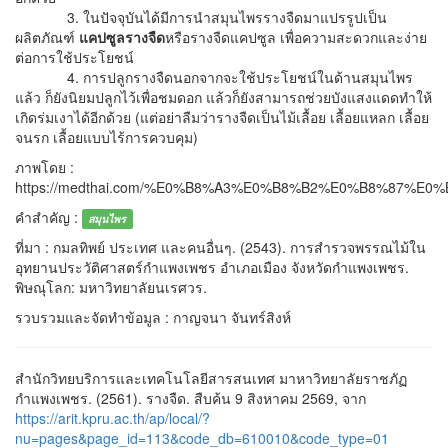
3. ในปัจจุบันได้มีการนำสมุนไพรรางจืดมาแปรรูปเป็น
ผลิตภัณฑ์
แคปซูลรางจืด
หรือรางจืดแคปซูล เพื่อความสะดวกและง่าย
ต่อการใช้ประโยชน์
4. การปลูกรางจืดนอกจากจะใช้ประโยชน์ในด้านสมุนไพร
แล้ว ก็ยังนิยมปลูกไว้เพื่อชมดอก แล้วก็ยังสามารถช่วยบังแสงแดดทำให้
เกิดร่มเงาได้อีกด้วย (แต่อย่าลืมว่ารางจืดเป็นไม้เลื้อย เลื้อยแหลก เลื้อย
จนรก เลื้อยแบบไร้การควบคุม)
ภาพโดย :
https://medthai.com/%E0%B8%A3%E0%B8%B2%E0%B8%87%E
คำสำคัญ :
สมุนไพร
ที่มา : กมลทิพย์ ประเทศ และคนอื่นๆ. (2543). การสำรวจพรรณไม้ใน
อุทยานประวัติศาสตร์กำแพงเพชร อำเภอเมือง จังหวัดกำแพงเพชร.
พิษณุโลก: มหาวิทยาลัยนเรศวร.
รวบรวมและจัดทำข้อมูล : กาญจนา จันทร์สิงห์
สำนักวิทยบริการและเทคโนโลยีสารสนเทศ มาหาวิทยาลัยราชภัฏ
กำแพงเพชร. (2561). รางจืด. สืบค้น 9 สิงหาคม 2569, จาก
https://arit.kpru.ac.th/ap/local/?
nu=pages&page_id=113&code_db=610010&code_type=01