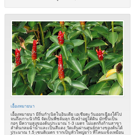
เอื้องหมายนา
เอื้องหมายนา มีถิ่นกำเนิดในอินเดีย เอเชียตะวันออกเฉียงใต้ไป
จนถึงเกาะนิวกินี จัดเป็นพืชล้มลุก มีเหง้าอยู่ใต้ดิน มักขึ้นเป็น
กอๆ มีความสูงของต้นประมาณ 1-3 เมตร ไม่แตกกิ่งก้านสาขา
ลำต้นกลมฉ่ำน้ำและเป็นสีแดง วัดเส้นผ่านศูนย์กลางของต้นได้
ประมาณ 1.5 เซนติเมตร รากเป็นหัวใหญ่ยาว ที่โคนแข็งเหมือน