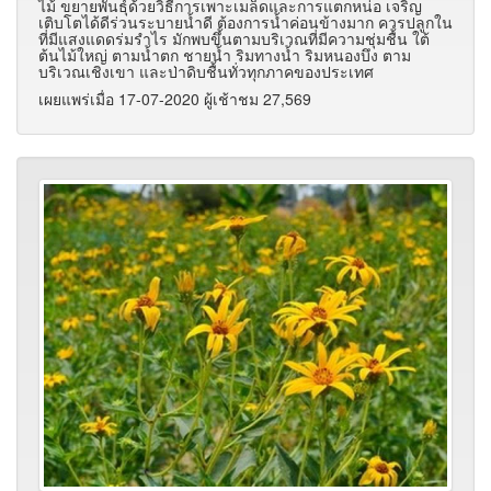
ไม้ ขยายพันธุ์ด้วยวิธีการเพาะเมล็ดและการแตกหน่อ เจริญ
เติบโตได้ดีร่วนระบายน้ำดี ต้องการน้ำค่อนข้างมาก ควรปลูกใน
ที่มีแสงแดดร่มรำไร มักพบขึ้นตามบริเวณที่มีความชุ่มชื้น ใต้
ต้นไม้ใหญ่ ตามน้ำตก ชายน้ำ ริมทางน้ำ ริมหนองบึง ตาม
บริเวณเชิงเขา และป่าดิบชื้นทั่วทุกภาคของประเทศ
เผยแพร่เมื่อ 17-07-2020 ผู้เช้าชม 27,569