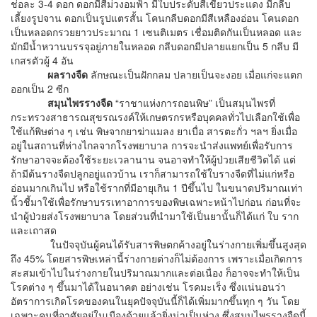
ช่อละ 3-4 ดอก ดอกมีสีม่วงอมฟ้า มีใบประดับสีเขียวประแดง มีกลีบ
เลี้ยงรูปจาน ดอกเป็นรูปแตรสั้น โคนกลีบดอกมีสีเหลืองอ่อน โคนดอก
เป็นหลอดกรวยยาวประมาณ 1 เซนติเมตร เชื่อมติดกันเป็นหลอด และ
มักมีน้ำหวานบรรจุอยู่ภายในหลอด กลีบดอกมีปลายแยกเป็น 5 กลีบ มี
เกสรตัวผู้ 4 อัน
ผลรางจืด
ลักษณะเป็นฝักกลม ปลายเป็นจะงอย เมื่อแก่จะแตก
ออกเป็น 2 ซีก
สมุนไพรรางจืด
“ราชาแห่งการถอนพิษ” เป็นสมุนไพรที่
กระทรวงสาธารณสุขรณรงค์ให้เกษตรกรหรือบุคคลทั่วไปเลือกใช้เพื่อ
ใช้แก้พิษต่าง ๆ เช่น พิษจากยาฆ่าแมลง ยาเบื่อ สารตะกั่ว ฯลฯ ยิ่งเมื่อ
อยู่ในสถานที่ห่างไกลจากโรงพยาบาล การจะนำส่งแพทย์เพื่อรับการ
รักษาอาจจะต้องใช้ระยะเวลานาน จนอาจทำให้ผู้ป่วยเสียชีวิตได้ แต่
ถ้ามีต้นรางจืดปลูกอยู่แถวบ้าน เราก็สามารถใช้ใบรางจืดที่ไม่แก่หรือ
อ่อนมากเกินไป หรือใช้รากที่มีอายุเกิน 1 ปีขึ้นไป ในขนาดปริมาณเท่า
นิ้วชี้มาใช้เพื่อรักษาบรรเทาอาการของพิษเฉพาะหน้าไปก่อน ก่อนที่จะ
นำผู้ป่วยส่งโรงพยาบาล โดยส่วนที่นำมาใช้เป็นยานั้นก็ได้แก่ ใบ ราก
และเถาสด
ในปัจจุบันผู้คนได้รับสารพิษตกค้างอยู่ในร่างกายเพิ่มขึ้นสูงสุด
ถึง 45% โดยสารพิษเหล่านี้ร่างกายต่างก็ไม่ต้องการ เพราะเมื่อเกิดการ
สะสมเข้าไปในร่างกายในปริมาณมากและต่อเนื่อง ก็อาจจะทำให้เป็น
โรคต่าง ๆ ขึ้นมาได้ในอนาคต อย่างเช่น โรคมะเร็ง ซึ่งแน่นอนว่า
อัตราการเกิดโรคของคนในยุคปัจจุบันนี้ก็ได้เพิ่มมากขึ้นทุก ๆ วัน โดย
เฉพาะคนที่อาศัยอยู่ในเมืองด้วยแล้วยิ่งน่าเป็นห่วง ซึ่งสมุนไพรรางจืดนี้