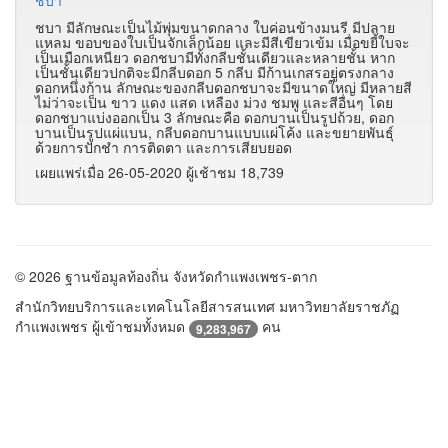
ชบา
ชบา มีลักษณะเป็นไม้พุ่มขนาดกลาง ใบค่อนข้างมนรี มีปลาย
แหลม ขอบของใบเป็นจักเล็กน้อย และมีสีเขียวเข้ม เมื่อขยี้ใบจะ
เป็นเมือกเหนียว ดอกชบามีทั้งกลีบชั้นเดียวและหลายชั้น หาก
เป็นชั้นเดียวปกติจะมีกลีบดอก 5 กลีบ มีก้านเกสรอยู่ตรงกลาง
ดอกหนึ่งก้าน ลักษณะของกลีบดอกชบาจะมีขนาดใหญ่ มีหลายสี
ไม่ว่าจะเป็น ขาว แดง แสด เหลือง ม่วง ชมพู และสีอื่นๆ โดย
ดอกชบาแบ่งออกเป็น 3 ลักษณะคือ ดอกบานเป็นรูปถ้วย, ดอก
บานเป็นรูปแผ่แบน, กลีบดอกบานแบบแผ่โค้ง และขยายพันธุ์
ด้วยการปักชำ การติดตา และการเสียบยอด
เผยแพร่เมื่อ 26-05-2020 ผู้เช้าชม 18,739
© 2026 ฐานข้อมูลท้องถิ่น จังหวัดกำแพงเพชร-ตาก
สำนักวิทยบริการและเทคโนโลยีสารสนเทศ มหาวิทยาลัยราชภัฏ
กำแพงเพชร ผู้เข้าชมทั้งหมด
คน
9,283,967