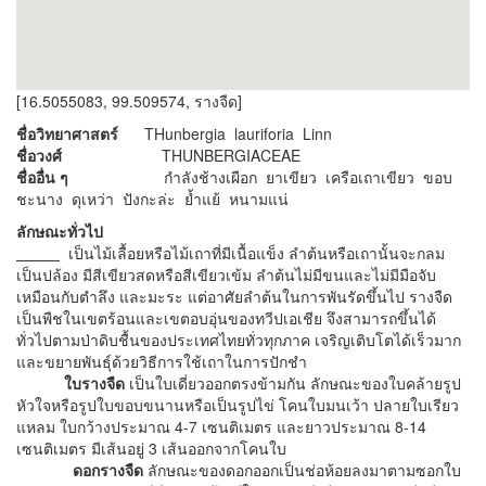
[16.5055083, 99.509574, รางจืด]
ชื่อวิทยาศาสตร์
THunbergia lauriforia Linn
ชื่อวงศ์
THUNBERGIACEAE
ชื่ออื่น ๆ
กำลังช้างเผือก ยาเขียว เครือเถาเขียว ขอบ
ชะนาง ดุเหว่า ปังกะล่ะ ย้ำแย้ หนามแน่
ลักษณะทั่วไป
เป็นไม้เลื้อยหรือไม้เถาที่มีเนื้อแข็ง ลำต้นหรือเถานั้นจะกลม
เป็นปล้อง มีสีเขียวสดหรือสีเขียวเข้ม ลำต้นไม่มีขนและไม่มีมือจับ
เหมือนกับตำลึง และมะระ แต่อาศัยลำต้นในการพันรัดขึ้นไป รางจืด
เป็นพืชในเขตร้อนและเขตอบอุ่นของทวีปเอเชีย จึงสามารถขึ้นได้
ทั่วไปตามป่าดิบชื้นของประเทศไทยทั่วทุกภาค เจริญเติบโตได้เร็วมาก
และขยายพันธุ์ด้วยวิธีการใช้เถาในการปักชำ
ใบรางจืด
เป็นใบเดี่ยวออกตรงข้ามกัน ลักษณะของใบคล้ายรูป
หัวใจหรือรูปใบขอบขนานหรือเป็นรูปไข่ โคนใบมนเว้า ปลายใบเรียว
แหลม ใบกว้างประมาณ 4-7 เซนติเมตร และยาวประมาณ 8-14
เซนติเมตร มีเส้นอยู่ 3 เส้นออกจากโคนใบ
ดอกรางจืด
ลักษณะของดอกออกเป็นช่อห้อยลงมาตามซอกใบ