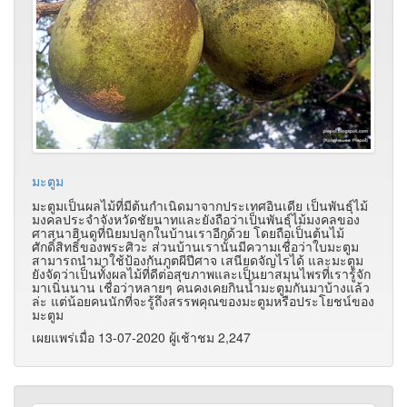
มะตูม
มะตูมเป็นผลไม้ที่มีต้นกำเนิดมาจากประเทศอินเดีย เป็นพันธุ์ไม้
มงคลประจำจังหวัดชัยนาทและยังถือว่าเป็นพันธุ์ไม้มงคลของ
ศาสนาฮินดูที่นิยมปลูกในบ้านเราอีกด้วย โดยถือเป็นต้นไม้
ศักดิ์สิทธิ์ของพระศิวะ ส่วนบ้านเรานั้นมีความเชื่อว่าใบมะตูม
สามารถนำมาใช้ป้องกันภูตผีปีศาจ เสนียดจัญไรได้ และมะตูม
ยังจัดว่าเป็นทั้งผลไม้ที่ดีต่อสุขภาพและเป็นยาสมุนไพรที่เรารู้จัก
มาเนิ่นนาน เชื่อว่าหลายๆ คนคงเคยกินน้ำมะตูมกันมาบ้างแล้ว
ล่ะ แต่น้อยคนนักที่จะรู้ถึงสรรพคุณของมะตูมหรือประโยชน์ของ
มะตูม
เผยแพร่เมื่อ 13-07-2020 ผู้เช้าชม 2,247