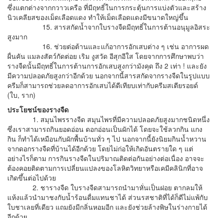
ซึ่งแตกต่างจากกวาวเครือ ที่มีฤทธิ์ในการกระตุ้นการแบ่งตัวและสร้าง
นิวเคลียสของเม็ดเลือดแดง ทำให้เม็ดเลือดแดงมีขนาดใหญ่ขึ้น
15. สารสกัดน้ำจากใบรางจืดมีฤทธิ์ในการต้านอนุมูลอิสระ
สูงมาก
16. ช่วยต่อต้านและแก้อาการอักเสบต่าง ๆ เช่น อาการผด
ผื่นคัน แมลงสัตว์กัดต่อย เริม งูสวัด อีสุกอีใส โดยจากการศึกษาพบว่า
รางจืดนั้นมีฤทธิ์ในการต้านการอักเสบสูงกว่ามังคุด ถึง 2 เท่า ! และยัง
มีความปลอดภัยสูงกว่าอีกด้วย นอกจากนี้สารสกัดจากรางจืดในรูปแบบ
ครีมก็สามารถช่วยลดอาการอักเสบได้ดีเทียบเท่ากับครีมสเตียรอยด์
(ใบ, ราก)
ประโยชน์ของรางจืด
1. สมุนไพรรางจืด สมุนไพรที่มีความปลอดภัยสูงมากชนิดหนึ่ง
ซึ่งเราสามารถกินยอดอ่อน ดอกอ่อนเป็นผักได้ โดยจะใช้ลวกกิน แกง
กิน ก็ทำได้เหมือนกับผักพื้นบ้านทั่ว ๆ ไป นอกจากนี้ยังนิยมกินน้ำหวาน
จากดอกรางจืดที่บ้านได้อีกด้วย โดยไม่ก่อให้เกิดอันตรายใด ๆ แต่
อย่างไรก็ตาม การกินรางจืดในปริมาณติดต่อกันอย่างต่อเนื่อง อาจจะ
ต้องคอยติดตามการเปลี่ยนแปลงของโลหิตวิทยาหรือเคมีคลินิกที่อาจ
เกิดขึ้นต่อไปด้วย
2. ชารางจืด ใบรางจืดสามารถนำมาหั่นเป็นฝอย ตากลมให้
แห้งแล้วนำมาชงกับน้ำร้อนดื่มแทนชาได้ ส่วนรสชาติที่ได้ก็ดีไม่แพ้กับ
ใบชาเลยที่เดียว แถมยังมีกลิ่นหอมอีก และยังช่วยล้างพิษในร่างกายได้
อีกด้วย