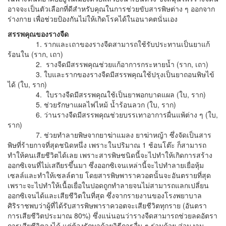
อาจจะเป็นตัวเลือกที่ดีสำหรับคุณในการช่วยขับสารพิษต่าง ๆ ออกจาก
ร่างกาย เพื่อช่วยป้องกันไม่ให้เกิดโรคได้ในอนาคตนั่นเอง
สรรพคุณของรางจืด
1. รากและเถาของรางจืดสามารถใช้รับประทานเป็นยาแก้
ร้อนใน (ราก, เถา)
2. รางจืดมีสรรพคุณช่วยแก้อาการกระหายน้ำ (ราก, เถา)
3. ใบและรากของรางจืดมีสรรพคุณใช้ปรุงเป็นยาถอนพิษไข้
ได้ (ใบ, ราก)
4. ใบรางจืดมีสรรพคุณใช้เป็นยาพอกบาดแผล (ใบ, ราก)
5. ช่วยรักษาแผลไฟไหม้ น้ำร้อนลวก (ใบ, ราก)
6. ว่านรางจืดมีสรรพคุณช่วยบรรเทาอาการผื่นแพ้ต่าง ๆ (ใบ,
ราก)
7. ช่วยทำลายพิษจากยาฆ่าแมลง ยาฆ่าหญ้า ซึ่งจัดเป็นสาร
พิษที่ร้ายกาจที่สุดชนิดหนึ่ง เพราะในปริมาณ 1 ช้อนโต๊ะ ก็สามารถ
ทำให้คนเสียชีวิตได้เลย เพราะสารพิษชนิดนี้จะไปทำให้เกิดการสร้าง
ออกซิเจนที่ไม่เสถียรขึ้นมา ซึ่งออกซิเจนเหล่านี้จะไปทำลายเยื่อหุ้ม
เซลล์และทำให้เซลล์ตาย โดยสารพิษพาราควอตนั้นจะอันตรายที่สุด
เพราะจะไปทำให้เนื้อเยื่อในปอดถูกทำลายจนไม่สามารถแลกเปลี่ยน
ออกซิเจนได้และเสียชีวิตในที่สุด ซึ่งจากรายงานของโรงพยาบาล
ศิริราชพบว่าผู้ที่ได้รับสารพิษพาราควอตจะเสียชีวิตทุกราย (อันตรา
การเสียชีวิตประมาณ 80%) ซึ่งแน่นอนว่ารางจืดสามารถช่วยลดอัตรา
การเสียชีวิตลงได้ แต่ต้องรักษาด้วยวิธีการอื่น ๆ ร่วมด้วย ส่วนงาน