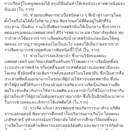
การเรียนรู้ในหนูทดลองได้ สรุปก็คือมันทำให้เซลล์ประสาทตายน้อยลง
นั่นเอง (ใบ, ราก)
10. ช่วยถอนพิษจากยาเบื่อชนิดต่าง ๆ ที่เข้าสู่ร่างกายโดย
ตั้งใจหรือไม่ได้ตั้งใจก็ตาม (เช่น พิษจากผลไม้ที่ติดอยู่ในฝักที่รับ
ประทาน เป็นต้น) รวมไปถึงพิษจากสตริกนินให้เป็นกลาง ซึ่งจากการ
ทดลองของคณะแพทยศาสตร์ ศิริราชพยาบาล มหาวิทยาลัยมหิดล พบ
ว่าถ้าหากใช้ผงจากรากรางจืดผสมกับน้ำยาสตริกนินก่อนป้อนให้หนู
ทดลอง ปรากฏว่าหนูทดลองไม่เป็นอะไร แสดงให้เห็นว่าผงจากราก
รางจืดสามารถช่วยดูดซับสารพิษชนิดนี้ไว้ได้ (ใบ, ราก)
11. ช่วยในการลดเลิกยาบ้า ซึ่งงานวิจัยของคณะ
แพทยศาสตร์ มหาวิทยาลัยศรีนครินทรวิโรฒพบว่ารางจืดมีฤทธิ์ต่อ
ระบบประสาทคล้าย ๆกับฤทธิ์ของสารเสพติดอย่างแอมเฟตามีนและ
โคเคน ซึ่งมีฤทธิ์ช่วยเพิ่มการหลั่งของฮอร์โมนโดพามีน ซึ่งเป็นสารสื่อ
ประสาทที่หลั่งออกมามากในขณะที่ผู้ป่วยใช้สารแอมเฟตามีน ซึ่งจะ
ทำให้ผู้ป่วยที่ได้รับการรักษาด้วยสารสกัดจากรางจืดนั้นเกิดความพึง
พอใจ เช่นเดียวกับการใช้สารเสพติด และหากนำไปใช้ในการรักษากับ
ผู้ป่วยก็จะทำให้ผู้ป่วยไม่ต้องทุรนทุรายมากนัก ซึ่งก็เป็นอีกหนึ่งแนวทาง
ในการช่วยลดและเลิกการใช้เสพติดได้ (ใบ,ราก)
12. รางจืด แก้เมา สรรพคุณช่วยแก้อาการเมาค้าง แก้พิษ
จากแอลกอฮอล์ พิษจากการดื่มเหล้าในปริมาณมากเกินไป โดยคณะ
เภสัชศาตร์ จุฬาลงกรณ์มหาวิทยาลัย ได้ทำการศึกษาวิจัยฤทธิ์ของ
รางจืดในการต่อต้านพิษจากแอลกอฮอล์ต่อตับ และพบว่าสารสกัดด้วย