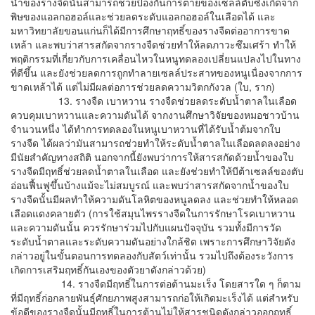
น้ำของรางจืดนั้นสามารถช่วยป้องกันการตายของเซลล์ตับซึ่งเกิดจาก
พิษของแอลกอฮอล์และช่วยลดระดับแอลกอฮอล์ในเลือดได้ และ
มหาวิทยาลัยขอนแก่นก็ได้มีการศึกษาฤทธิ์ของรางจืดต่ออาการขาด
เหล้า และพบว่าสารสกัดจากรางจืดช่วยทำให้ลดภาวะซึมเศร้า ทำให้
พฤติกรรมที่เกี่ยวกับการเคลื่อนไหวในหนูทดลองเปลี่ยนแปลงไปในทาง
ที่ดีขึ้น และยังช่วยลดการถูกทำลายเซลล์ประสาทของหนูเนื่องจากการ
ขาดเหล้าได้ แต่ไม่มีผลต่อการช่วยลดความวิตกกังวล (ใบ, ราก)
13. รางจืด เบาหวาน รางจืดช่วยลดระดับน้ำตาลในเลือด
ควบคุมเบาหวานและความดันได้ จากงานศึกษาวิจัยของหมอชาวบ้าน
จำนวนหนึ่ง ได้ทำการทดลองในหนูเบาหวานที่ได้รับน้ำต้มจากใบ
รางจืด ได้ผลว่ามันสามารถช่วยทำให้ระดับน้ำตาลในเลือดลดลงอย่าง
มีนัยสำคัญทางสถิติ นอกจากนี้ยังพบว่าการให้สารสกัดด้วยน้ำของใบ
รางจืดมีฤทธิ์ช่วยลดน้ำตาลในเลือด และยังช่วยทำให้บีต้าเซลล์ของตับ
อ่อนฟื้นฟูขึ้นบ้างแม้จะไม่สมบูรณ์ และพบว่าสารสกัดจากน้ำของใบ
รางจืดนั้นมีผลทำให้ความดันโลหิตของหนูลดลง และช่วยทำให้หลอด
เลือดแดงคลายตัว (การใช้สมุนไพรรางจืดในการรักษาโรคเบาหวาน
และความดันนั้น ควรรักษาร่วมไปกับแผนปัจจุบัน รวมทั้งมีการวัด
ระดับน้ำตาลและระดับความดันอย่างใกล้ชิด เพราะการศึกษาวิจัยดัง
กล่าวอยู่ในขั้นตอนการทดลองกับสัตว์เท่านั้น รวมไปถึงต้องระวังการ
เกิดการเสริมฤทธิ์กันเองของตัวยาดังกล่าวด้วย)
14. รางจืดมีฤทธิ์ในการต่อต้านมะเร็ง โดยสารใด ๆ ก็ตาม
ที่มีฤทธิ์ก่อกลายพันธุ์ศักยภาพสูงสามารถก่อให้เกิดมะเร็งได้ แต่สำหรับ
ข้อดีของรางจืดนั้นมีฤทธิ์ในการต้านไม่ให้สารชนิดดังกล่าวออกฤทธิ์