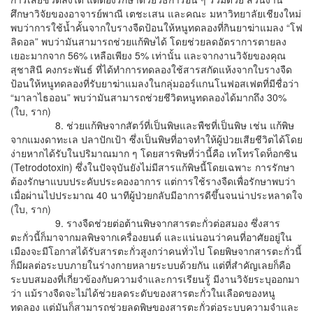
ศึกษาวิจัยของอาจารย์พาณี เตชะเสน และคณะ มหาวิทยาลัยเชียงใหม่
พบว่าการใช้น้ำคั้นจากใบรางจืดป้อนให้หนูทดลองที่กินยาฆ่าแมลง “โฟ
ลิดอล” พบว่ามันสามารถช่วยแก้พิษได้ โดยช่วยลดอัตราการตายลง
เยอะมากจาก 56% เหลือเพียง 5% เท่านั้น และจากงานวิจัยของคุณ
สุชาสินี คงกระพันธ์ ที่ได้ทำการทดลองใช้สารสกัดแห้งจากใบรางจืด
ป้อนให้หนูทดลองที่รับยาฆ่าแมลงในกลุ่มออร์แกนโนฟอสเฟตที่มีชื่อว่า
“มาลาไธออน” พบว่ามันสามารถช่วยชีวิตหนูทดลองได้มากถึง 30%
(ใบ, ราก)
8. ช่วยแก้พิษจากสัตว์ที่เป็นพิษและพืชที่เป็นพิษ เช่น แก้พิษ
จากแมงดาทะเล ปลาปักเป้า ซึ่งเป็นพิษที่อาจทำให้ผู้ป่วยเสียชีวิตได้โดย
ง่ายหากได้รับในปริมาณมาก ๆ โดยสารพิษที่ว่านี้คือ เทโทรโดท็อกซิน
(Tetrodotoxin) ซึ่งในปัจจุบันยังไม่มีสารแก้พิษนี้โดยเฉพาะ การรักษา
ต้องรักษาแบบประคับประคองอาการ แต่การใช้รางจืดเพื่อรักษาพบว่า
เมื่อผ่านไปประมาณ 40 นาทีผู้ป่วยกลับมีอาการดีขึ้นจนน่าประหลาดใจ
(ใบ, ราก)
9. รางจืดช่วยต่อต้านพิษจากสารตะกั่วต่อสมอง ซึ่งสาร
ตะกั่วนี้ก็มาจากมลพิษจากเครื่องยนต์ และแน่นอนว่าคนที่อาศัยอยู่ใน
เมืองจะมีโอกาสได้รับสารตะกั่วสูงกว่าคนทั่วไป โดยพิษจากสารตะกั่วนี้
ก็มีผลต่อระบบภายในร่างกายหลายระบบด้วยกัน แต่ที่สำคัญเลยก็คือ
ระบบสมองที่เกี่ยวข้องกับความจำและการเรียนรู้ มีงานวิจัยระบุออกมา
ว่า แม้รางจืดจะไม่ได้ช่วยลดระดับของสารตะกั่วในเลือดของหนู
ทดลอง แต่มันก็สามารถช่วยลดพิษของสารตะกั่วต่อระบบความจำและ