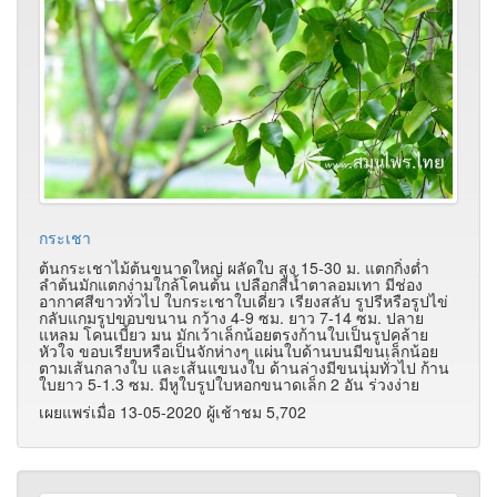
กระเชา
ต้นกระเชาไม้ต้นขนาดใหญ่ ผลัดใบ สูง 15-30 ม. แตกกิ่งต่ำ
ลำต้นมักแตกง่ามใกล้โคนต้น เปลือกสีน้ำตาลอมเทา มีช่อง
อากาศสีขาวทั่วไป ใบกระเชาใบเดี่ยว เรียงสลับ รูปรีหรือรูปไข่
กลับแกมรูปขอบขนาน กว้าง 4-9 ซม. ยาว 7-14 ซม. ปลาย
แหลม โคนเบี้ยว มน มักเว้าเล็กน้อยตรงก้านใบเป็นรูปคล้าย
หัวใจ ขอบเรียบหรือเป็นจักห่างๆ แผ่นใบด้านบนมีขนเล็กน้อย
ตามเส้นกลางใบ และเส้นแขนงใบ ด้านล่างมีขนนุ่มทั่วไป ก้าน
ใบยาว 5-1.3 ซม. มีหูใบรูปใบหอกขนาดเล็ก 2 อัน ร่วงง่าย
เผยแพร่เมื่อ 13-05-2020 ผู้เช้าชม 5,702