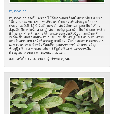
หนูท้องขาว
หนูท้องขาว จัดเป็นพรรณไม้ล้มลุกทอดเลื้อยไปตามพื้นดิน ยาว
ได้ประมาณ 50-150 เซนติเมตร มีขนาดเส้นผ่านศูนย์กลาง
ประมาณ 2.5-12.0 มิลลิเมตร ลำต้นมีลักษณะกลมเป็นสีเขียว
อ่อนถึงเขียวปนน้ำตาล ลำต้นส่วนที่ถูกแสงมักเป็นสีม่วงแดงหรือ
สีน้ำตาล ส่วนด้านล่างที่ไม่ถูกแสงจะเป็นสีเขียว และมีขนสี
เหลืองขึ้นปกคลุมอย่างหนาแน่น พบขึ้นทั่วไปในดินนา ดินทราย
และในสวนป่าเต็งรังที่ความสูงเหนือระดับน้ำทะเลประมาณ 35-
475 เมตร เช่น จังหวัดร้อยเอ็ด อุบลราชธานี อำนาจเจริญ
ชัยภูมิ ศรีสะเกษ ขอนแก่น บุรีรัมย์ สุรินทร์ นครราชสีมา
พิษณุโลก สงขลา แม่ฮ่องสอน เป็นต้น
เผยแพร่เมื่อ 17-07-2020 ผู้เช้าชม 2,746