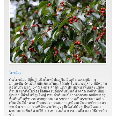
ไทรย้อย
ต้นไทรย้อย มีถิ่นกำเนิดในทวีปเอเชีย อินเดีย และภูมิภาค
มาเลเซีย จัดเป็นไม้ยืนต้นหรือพุ่มไม้ผลัดใบขนาดกลาง ที่มีความ
สูงได้ประมาณ 5-15 เมตร ลำต้นแตกเป็นพุ่มหนาทึบและแผ่กิ่ง
ก้านสาขาทิ้งใบห้อยย้อยลง เปลือกต้นเป็นสีน้ำตาล กิ่งก้านห้อย
ย้อยลง มีลำต้นที่สูงใหญ่ ตามลำต้นจะมีรากอากาศแตกย้อยลงสู่
พื้นดินเป็นจำนวนมากดูสวยงาม รากอากาศเป็นรากขนาดเล็ก
เป็นเส้นสีน้ำตาล ลักษณะรากกลมยาวเหมือนเส้นลวดย้อยลงมา
จากต้น รากอากาศที่มีขนาดใหญ่จะมีเนื้อไม้ด้วย มีรสจืดและ
ฝาด ขยายพันธุ์ด้วยวิธีการเพาะเมล็ด การตอนกิ่ง และวิธีการปัก
ชำ