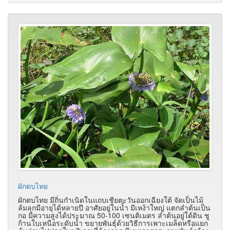
ผักตบไทย
ผักตบไทย มีถิ่นกำเนิดในแถบเชียตะวันออกเฉียงใต้ จัดเป็นไม้
ล้มลุกมีอายุได้หลายปี อาศัยอยู่ในน้ำ มีเหง้าใหญ่ แตกลำต้นเป็น
กอ มีความสูงได้ประมาณ 50-100 เซนติเมตร ลำต้นอยู่ใต้ดิน ชู
ก้านใบเหนือระดับน้ำ ขยายพันธุ์ด้วยวิธีการเพาะเมล็ดหรือแยก