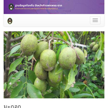
Toggle
navigati
มะกอก