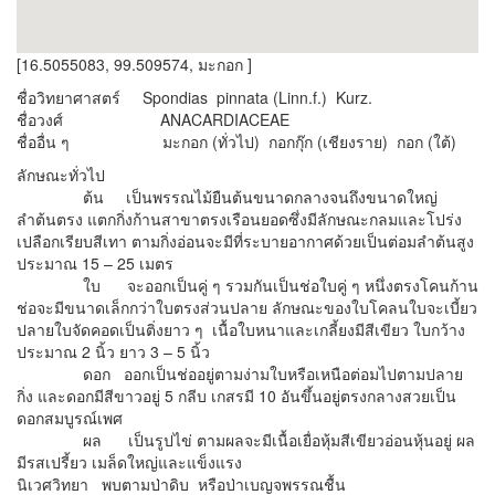
[16.5055083, 99.509574, มะกอก ]
ชื่อวิทยาศาสตร์ Spondias pinnata (Linn.f.) Kurz.
ชื่อวงศ์ ANACARDIACEAE
ชื่ออื่น ๆ มะกอก (ทั่วไป) กอกกุ๊ก (เชียงราย) กอก (ใต้)
ลักษณะทั่วไป
ต้น เป็นพรรณไม้ยืนต้นขนาดกลางจนถึงขนาดใหญ่
ลำต้นตรง แตกกิ่งก้านสาขาตรงเรือนยอดซึ่งมีลักษณะกลมและโปร่ง
เปลือกเรียบสีเทา ตามกิ่งอ่อนจะมีที่ระบายอากาศด้วยเป็นต่อมลำต้นสูง
ประมาณ 15 – 25 เมตร
ใบ จะออกเป็นคู่ ๆ รวมกันเป็นช่อใบคู่ ๆ หนึ่งตรงโคนก้าน
ช่อจะมีขนาดเล็กกว่าใบตรงส่วนปลาย ลักษณะของใบโคลนใบจะเบี้ยว
ปลายใบจัดคอดเป็นติ่งยาว ๆ เนื้อใบหนาและเกลี้ยงมีสีเขียว ใบกว้าง
ประมาณ 2 นิ้ว ยาว 3 – 5 นิ้ว
ดอก ออกเป็นช่ออยู่ตามง่ามใบหรือเหนือต่อมไปตามปลาย
กิ่ง และดอกมีสีขาวอยู่ 5 กลีบ เกสรมี 10 อันขึ้นอยู่ตรงกลางสวยเป็น
ดอกสมบูรณ์เพศ
ผล เป็นรูปไข่ ตามผลจะมีเนื้อเยื่อหุ้มสีเขียวอ่อนหุ้นอยู่ ผล
มีรสเปรี้ยว เมล็ดใหญ่และแข็งแรง
นิเวศวิทยา พบตามป่าดิบ หรือป่าเบญจพรรณชื้น