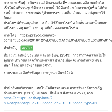
การขยายพันธุ์ เป็นพรรณไม้กลางแจ้ง ที่ชอบแสงแดดจัด จะเติบโต
เร็วในดินที่ร่วนซุยที่มีการระบายน้ำได้ดีแต่ต้องเก็บความชุ่มชื้น ได้ด้วย
รดน้ำปานกลาง ขยายพันธุ์ด้วยการเพาะเมล็ด ส่วนมากจะปลูกเอาไว้
กินผล
ประโยชน์ด้านสมุนไพร เปลือกใช้รักษาโรคบิด ใบคั้นเอาแต่น้ำหยอด
แก้โรคปวดหู ผลบำรุงธาตุ แก้เลือดออกตามไรฟัน
ภาพโดย : https://prayod.com/wp-
content/uploads/2016/12/%E0%B8%A1%E0%B8%B0%E0%B8%81
คำสำคัญ :
สมุนไพร
ที่มา : กมลทิพย์ ประเทศ และคนอื่นๆ. (2543). การสำรวจพรรณไม้ใน
อุทยานประวัติศาสตร์กำแพงเพชร อำเภอเมือง จังหวัดกำแพงเพชร.
พิษณุโลก: มหาวิทยาลัยนเรศวร.
รวบรวมและจัดทำข้อมูล : กาญจนา จันทร์สิงห์
สำนักวิทยบริการและเทคโนโลยีสารสนเทศ มาหาวิทยาลัยราชภัฏ
กำแพงเพชร. (2561). มะกอก . สืบค้น 9 สิงหาคม 2569, จาก
https://arit.kpru.ac.th/ap/local/?
nu=pages&page_id=106&code_db=610010&code_type=01