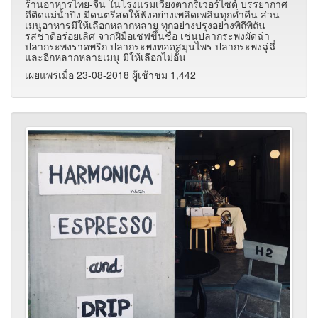
ร้านอาหารไทย-จีน ในโรงแรมเวียงตากริเวอร์ไซด์ บรรยากาศ
ดีติดแม่น้ำปิง มีดนตรีสดให้ฟังอย่างเพลิดเพลินทุกค่ำคืน ส่วน
เมนูอาหารมีให้เลือกหลากหลาย ทุกอย่างปรุงอย่างพิถีพิถัน
รสชาติอร่อยเลิศ จากฝีมือเชฟขึ้นชื่อ เช่นปลากระพงผัดฉ่า
ปลากระพงราดพริก ปลากระพงทอดสมุนไพร ปลากระพงฉู่ฉี่
และอีกหลากหลายเมนู มีให้เลือกไม่อั้น
เผยแพร่เมื่อ 23-08-2018 ผู้เช้าชม 1,442