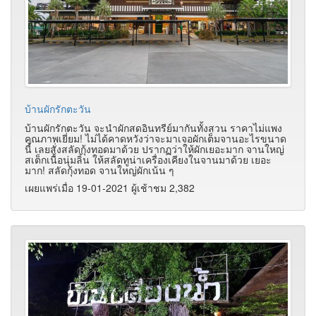
บ้านผักรักตะวัน
บ้านผักรักตะวัน จะนำผักสดอินทรีย์มากันทั้งสวน ราคาไม่แพง
คุณภาพเยี่ยม! ไม่ได้คาดหวังว่าจะมาเจอผักเต็มจานอะไรขนาด
นี้ เลยสั่งสลัดกุ้งทอดมาด้วย ปรากฏว่าให้ผักเยอะมาก จานใหญ่
สเต็กเนื้อนุ่มลิ้น ให้สลัดทูน่าเครื่องเคียงในจานมาด้วย เยอะ
มาก! สลัดกุ้งทอด จานใหญ่ผักเน้น ๆ
เผยแพร่เมื่อ 19-01-2021 ผู้เช้าชม 2,382