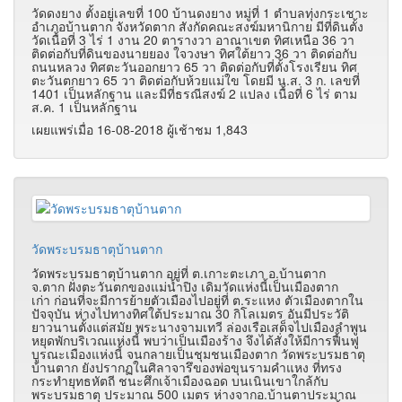
วัดดงยาง ตั้งอยู่เลขที่ 100 บ้านดงยาง หมู่ที่ 1 ตำบลทุ่งกระเชาะ
อำเภอบ้านตาก จังหวัดตาก สังกัดคณะสงฆ์มหานิกาย มีที่ดินตั้ง
วัดเนื้อที่ 3 ไร่ 1 งาน 20 ตารางวา อาณาเขต ทิศเหนือ 36 วา
ติดต่อกับที่ดินของนายยอง ใจวงษา ทิศใต้ยาว 36 วา ติดต่อกับ
ถนนหลวง ทิศตะวันออกยาว 65 วา ติดต่อกับที่ตั้งโรงเรียน ทิศ
ตะวันตกยาว 65 วา ติดต่อกับห้วยแม่ใข โดยมี น.ส. 3 ก. เลขที่
1401 เป็นหลักฐาน และมีที่ธรณีสงฆ์ 2 แปลง เนื้อที่ 6 ไร่ ตาม
ส.ค. 1 เป็นหลักฐาน
เผยแพร่เมื่อ 16-08-2018 ผู้เช้าชม 1,843
วัดพระบรมธาตุบ้านตาก
วัดพระบรมธาตุบ้านตาก อยู่ที่ ต.เกาะตะเภา อ.บ้านตาก
จ.ตาก ฝั่งตะวันตกของแม่น้ำปิง เดิมวัดแห่งนี้เป็นเมืองตาก
เก่า ก่อนที่จะมีการย้ายตัวเมืองไปอยู่ที่ ต.ระแหง ตัวเมืองตากใน
ปัจจุบัน ห่างไปทางทิศใต้ประมาณ 30 กิโลเมตร อันมีประวัติ
ยาวนานตั้งแต่สมัย พระนางจามเทวี ล่องเรือเสด็จไปเมืองลำพูน
หยุดพักบริเวณแห่งนี้ พบว่าเป็นเมืองร้าง จึงได้สั่งให้มีการฟื้นฟู
บูรณะเมืองแห่งนี้ จนกลายเป็นชุมชนเมืองตาก วัดพระบรมธาตุ
บ้านตาก ยังปรากฏในศิลาจารึของพ่อขุนรามคำแหง ที่ทรง
กระทำยุทธหัตถี ชนะศึกเจ้าเมืองฉอด บนเนินเขาใกล้กับ
พระบรมธาตุ ประมาณ 500 เมตร ห่างจากอ.บ้านตาประมาณ