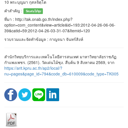
10 พระบุญมา กุสลจิตฺโต
คำสำคัญ :
วัดเด่นไม้ซุง
ที่มา : http://tak.onab.go.th/index.php?
option=com_content&view=article&id=193:2012-04-26-06-06-
39&catid=59:2012-04-26-03-31-07&Itemid=120
รวบรวมและจัดทำข้อมูล : กาญจนา จันทร์สิงห์
สำนักวิทยบริการและเทคโนโลยีสารสนเทศ มาหาวิทยาลัยราชภัฏ
กำแพงเพชร. (2561). วัดเด่นไม้ซุง. สืบค้น 9 สิงหาคม 2569, จาก
https://arit.kpru.ac.th/ap2/local/?
nu=pages&page_id=794&code_db=610009&code_type=TK005