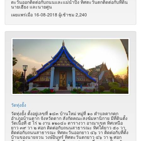
ตะวันออกติดต่อกับถนนและแม่น้ำปิง ทิศตะวันตกติดต่อกับที่ดิน
นายเฮียง และนายศูน
เผยแพร่เมื่อ 16-08-2018 ผู้เช้าชม 2,240
วัดทุ่งยั้ง
วัดทุ่งยั้ง ตั้งอยู่เลขที่ ๑๔๓ บ้านใหม่ หมู่ที่ ๑๐ ตำบลตากตก
อำเภอบ้านตาก จังหวัดตาก สังกัดคณะสงฆ์มหานิกาย มีที่ดินตั้ง
วัดเนื้อที่ ๕ ไร่ ๒ งาน ๑๒๐๔๐ ตารางวา อาณาเขต ทิศเหนือ
ยาว ๓๙ วา ๒ ศอก ติดต่อกับถนนสาธารณะ ทิศใต้ยาว ๕๐ วา
ติดต่อกับถนนสาธารณะ ทิศตะวันออกยาว ๔๖ วา ติดต่อกับที่ตั้ง
บ้านของนายจวน วงษ์อินทร์ ทิศตะวันตกยาว ๔๖ วา ๒ ศอก