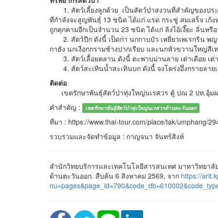
ทรัพยากรสัตว์ป่า
1. สัตว์เลี้ยงลูกด้วย เป็นสัตว์ป่าสงวนที่สำคัญของประ
ที่กำลังจะสูญพันธุ์ 13 ชนิด ได้แก่ แรด กระซู่ สมเสร็จ เก
ถูกคุกคามอีกเป็นจำนวน 23 ชนิด ได้แก่ ลิงไอ้เงี๊ยะ ลิ่นหรื
2. สัตว์ปีก ดังนี้ เป็ดก่า นกกาบบัว เหยี่ยวเพเรกริน พญ
กาฮัง นกเงือกกรามช้างปากเรียบ และนกหัวขวานใหญ่สีเท
3. สัตว์เลื้อยคลาน ดังนี้ ตะพาบม่านลาย เต่าเดือย เต
4. สัตว์สะเทินน้ำสะเทินบก ดังนี้ จงโคร่งอึ่งกรายล
ติดต่อ
เขตรักษาพันธุ์สัตว์ป่าทุ่งใหญ่นเรศวร ตู้ ปณ 2 ปท.อุ้ม
คำสำคัญ :
เขตรักษาพันธุ์สัตว์ป่าทุ่งใหญ่นเรศวรด้านตะวันออก
ที่มา : https://www.thai-tour.com/place/tak/umphang/29
รวบรวมและจัดทำข้อมูล : กาญจนา จันทร์สิงห์
สำนักวิทยบริการและเทคโนโลยีสารสนเทศ มาหาวิทยาลัยรา
ด้านตะวันออก. สืบค้น 6 สิงหาคม 2569, จาก
https://arit.
nu=pages&page_id=790&code_db=610002&code_typ