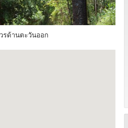
รศวรด้านตะวันออก