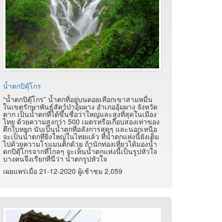
น้ำตกปิตุ๊โกร
“น้ำตกปิตุ๊โกร” น้ำตกที่อยู่บนดอยเทือกเขาสามหมื่น
ในเขตรักษาพันธุ์สัตว์ป่าอุ้มผาง อำเภออุ้มผาง จังหวัด
ตาก เป็นน้ำตกที่ได้ขึ้นชื่อว่าใหญ่และสูงที่สุดในเมือง
ไทย ด้วยความสูงกว่า 500 เมตรหรือเกือบสองเท่าของ
ตึกใบหยก นับเป็นน้ำตกที่อลังการสุดๆ และนอกเหนือ
จะเป็นน้ำตกที่ยิ่งใหญ่ในไทยแล้ว ที่น้ำตกแห่งนี้ยังเต็ม
ไปด้วยความโรแมนติกด้วย ถ้านักท่องเที่ยวได้มองน้ำ
ตกปิตุ๊โกรจากที่ไกลๆ จะเห็นน้ำตกแห่งนี้เป็นรูปหัวใจ
บางคนจึงเรียกที่นี่ว่า น้ำตกรูปหัวใจ
เผยแพร่เมื่อ 21-12-2020 ผู้เช้าชม 2,059