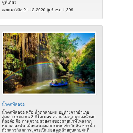
ซูที่เดียว
เผยแพร่เมื่อ 21-12-2020 ผู้เช้าชม 1,399
น้ำตกทีลอจ่อ
น้ำตกทีลอจ่อ หรือ น้ำตกสายฝน อยู่ห่างจากอำเภอ
อุ้มผางประมาณ 3 กิโลเมตร ความโดดเด่นของน้ำตก
ทีลอจ่อ คือ ภาพความสวยงามของสายน้ำที่ไหลจาก
หน้าผาสูงชัน เมื่อหล่นลงมากระทบเข้ากับหิน ธารน้ำ
ดังกล่าวก็แตกกระจายเป็นฝอย ดูคล้ายกับสายฝนที่