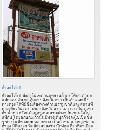
ถ้ำตะโค๊ะบิ
ถ้ำตะโค๊ะบิ ตั้งอยู่ในเขตวนอุทยานถ้ำตะโค๊ะบิ ตำบล
แม่กลอง อำเภอเอุ้มผาง จังหวัดตาก เป็นอำเภอหนึ่ง
ทางตอนใต้ที่มีชื่อเสียงทางด้านธรรมชาติและสถานที่
ท่องเที่ยวอันงดงามของจังหวัดตาก ไม่ว่าจะเป็น ภูเขา
ถ้ำ น้ำตก หรือแม้แต่ศาสนสถานต่างๆ ก็น่าสนใจไม่
แพ้กัน โดยลักษณะถ้ำนั้นมีทางเดินกว้างลงไปเป็นชั้น
ๆ ข้างในมีทางแยกหลายทาง เป็นถ้ำขนาดใหญ่เพดาน
ถ้ำสูง มีหินงอก หินย้อยสวยงาม นักท่องเที่ยวที่มาเยือน
จะได้สัมผัสถึงความเป็นธรรมชาติที่เติม ไปด้วยมนต์