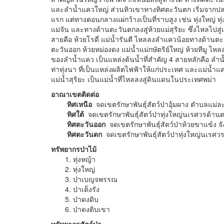
และลำน้ำแควใหญ่ ส่วนทิวเขาทางทิศตะวันตก เริ่มจากป
แรก แต่ทางตอนกลางแผ่กว้างเป็นที่ราบสูง เช่น ทุ่งใหญ่ 
แม่จัน และทางด้านตะวันตกลงสู่ห้วยแม่สุริยะ ซึ่งไหลไป
สายคือ ห้วยโรดี่ แม่น้ำรันตี ไหลลงลำแควน้อยทางด้านตะว
ตะวันออก ห้วยหม่องดง แม่น้ำแม่กษัตริย์ใหญ่ ห้วยทีมู ไห
ของลำน้ำแคว เป็นแหล่งต้นน้ำที่สำคัญ 4 สายหลักคือ ลำน้ำ
ท่าทุ่งนา ที่เป็นแหล่งผลิตไฟฟ้าให้แก่ประเทศ และแม่น้ำแค
แม่น้ำสุริยะ เป็นแม่น้ำที่ไหลลงสู่ดินแดนในประเทศพม่า
อาณาเขตติดต่อ
ทิศเหนือ
จดเขตรักษาพันธุ์สัตว์ป่าอุ้มผาง ตำบลแม่ละ
ทิศใต้
จดเขตรักษาพันธุ์สัตว์ป่าทุ่งใหญ่นเรศวรด้า
ทิศตะวันออก
จดเขตรักษาพันธุ์สัตว์ป่าห้วยขาแข้ง จ
ทิศตะวันตก
จดเขตรักษาพันธุ์สัตว์ป่าทุ่งใหญ่นเรศว
ทรัพยากรป่าไม้
1. ทุ่งหญ้า
2. ทุ่งใหญ่
3. ป่าเบญจพรรณ
4. ป่าเต็งรัง
5. ป่าดงดิบ
6. ป่าดงดิบเขา