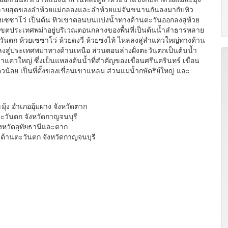
ลายสุดของลำห้วยแม่กลองและลำห้วยแม่จันขนานกันลงมากับทิว
ทุ่งเซซาโว่ เป็นต้น ทิวเขาตอนบนแบ่งน้ำทางด้านตะวันออกลงสู่ห้วย
สู่เขตประเทศพม่าอยู่บริเวณตอนกลางของพื้นที่เป็นต้นน้ำลำธารหลาย
ันตก ห้วยเซซาโว่ ห้วยดงวี่ ห้วยซ่งไท้ ไหลลงสู่ลำแควใหญ่ทางด้าน
ลลงสู่ประเทศพม่าทางด้านเหนือ ส่วนตอนล่างฝั่งตะวันตกเป็นต้นน้ำ
แควใหญ่ ซึ่งเป็นแหล่งต้นน้ำที่สำคัญของเขื่อนศรีนครินทร์ เขื่อน
วน้อย เป็นที่ตั้งของเขื่อนเขาแหลม ส่วนแม่น้ำกษัตริย์ใหญ่ และ
มุ้ง อำเภออุ้มผาง จังหวัดตาก
นตะวันตก จังหวัดกาญจนบุรี
ังหวัดอุทัยธานีและตาก
รด้านตะวันตก จังหวัดกาญจนบุรี