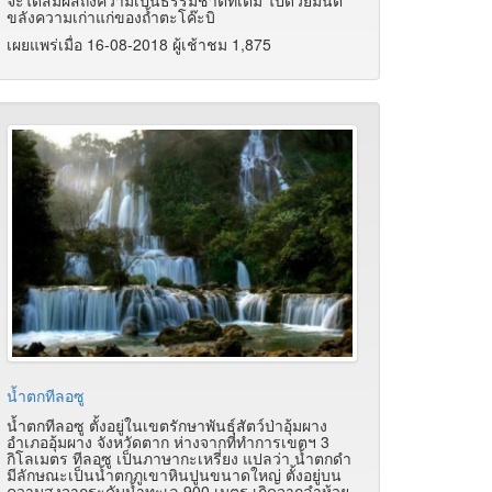
ขลังความเก่าแก่ของถ้ำตะโค๊ะบิ
เผยแพร่เมื่อ 16-08-2018 ผู้เช้าชม 1,875
น้ำตกทีลอซู
น้ำตกทีลอซู ตั้งอยู่ในเขตรักษาพันธุ์สัตว์ป่าอุ้มผาง
อำเภออุ้มผาง จังหวัดตาก ห่างจากที่ทำการเขตฯ 3
กิโลเมตร ทีลอซู เป็นภาษากะเหรี่ยง แปลว่า น้ำตกดำ
มีลักษณะเป็นน้ำตกภูเขาหินปูนขนาดใหญ่ ตั้งอยู่บน
ความสูงจากระดับน้ำทะเล 900 เมตร เกิดจากลำห้วย