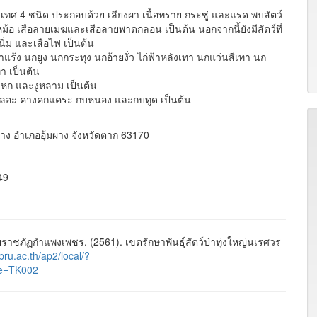
เทศ 4 ชนิด ประกอบด้วย เลียงผา เนื้อทราย กระซู่ และแรด พบสัตว์
้งหม้อ เสือลายเมฆและเสือลายพาดกลอน เป็นต้น นอกจากนี้ยังมีสัตว์ที่
อนิ่ม และเสือไฟ เป็นต้น
าแร้ง นกยูง นกกระทุง นกอ้ายงั่ว ไก่ฟ้าหลังเทา นกแว่นสีเทา นก
า เป็นต้น
่าหก และงูหลาม เป็นต้น
ายเลอะ คางคกแคระ กบหนอง และกบทูด เป็นต้น
ผาง อำเภออุ้มผาง จังหวัดตาก 63170
49
ชภัฏกำแพงเพชร. (2561). เขตรักษาพันธุ์สัตว์ป่าทุ่งใหญ่นเรศวร
kpru.ac.th/ap2/local/?
e=TK002