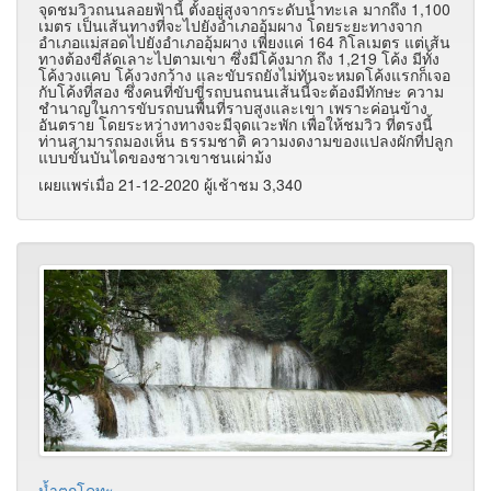
จุดชมวิวถนนลอยฟ้านี้ ตั้งอยู่สูงจากระดับน้ำทะเล มากถึง 1,100
เมตร เป็นเส้นทางที่จะไปยังอำเภออุ้มผาง โดยระยะทางจาก
อำเภอแม่สอดไปยังอำเภออุ้มผาง เพียงแค่ 164 กิโลเมตร แต่เส้น
ทางต้องขี่ลัดเลาะไปตามเขา ซึ่งมีโค้งมาก ถึง 1,219 โค้ง มีทั้ง
โค้งวงแคบ โค้งวงกว้าง และขับรถยังไม่ทันจะหมดโค้งแรกก็เจอ
กับโค้งที่สอง ซึ่งคนที่ขับขี่รถบนถนนเส้นนี้จะต้องมีทักษะ ความ
ชำนาญในการขับรถบนพื้นที่ราบสูงและเขา เพราะค่อนข้าง
อันตราย โดยระหว่างทางจะมีจุดแวะพัก เพื่อให้ชมวิว ที่ตรงนี้
ท่านสามารถมองเห็น ธรรมชาติ ความงดงามของแปลงผักที่ปลูก
แบบขั้นบันไดของชาวเขาชนเผ่าม้ง
เผยแพร่เมื่อ 21-12-2020 ผู้เช้าชม 3,340
น้ำตกโคทะ