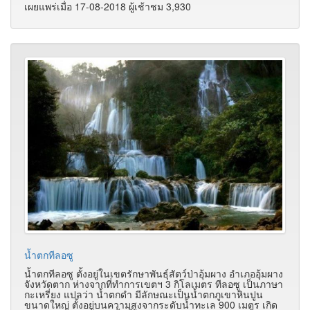
เผยแพร่เมื่อ 17-08-2018 ผู้เช้าชม 3,930
น้ำตกทีลอซู
น้ำตกทีลอซู ตั้งอยู่ในเขตรักษาพันธุ์สัตว์ป่าอุ้มผาง อำเภออุ้มผาง
จังหวัดตาก ห่างจากที่ทำการเขตฯ 3 กิโลเมตร ทีลอซู เป็นภาษา
กะเหรี่ยง แปลว่า น้ำตกดำ มีลักษณะเป็นน้ำตกภูเขาหินปูน
ขนาดใหญ่ ตั้งอยู่บนความสูงจากระดับน้ำทะเล 900 เมตร เกิด