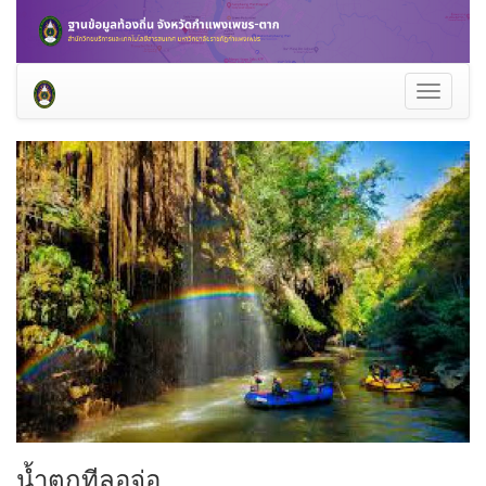
Toggle
navigati
น้ำตกทีลอจ่อ