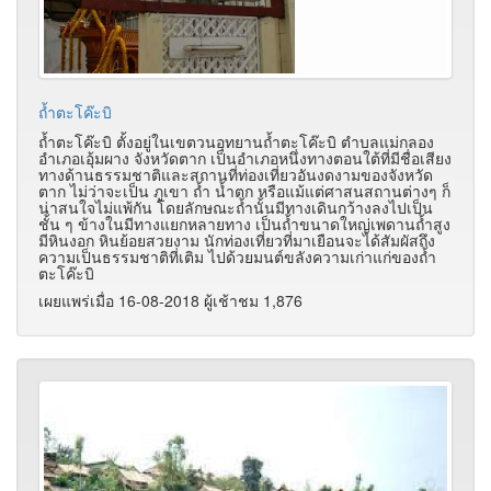
ถ้ำตะโค๊ะบิ
ถ้ำตะโค๊ะบิ ตั้งอยู่ในเขตวนอุทยานถ้ำตะโค๊ะบิ ตำบลแม่กลอง
อำเภอเอุ้มผาง จังหวัดตาก เป็นอำเภอหนึ่งทางตอนใต้ที่มีชื่อเสียง
ทางด้านธรรมชาติและสถานที่ท่องเที่ยวอันงดงามของจังหวัด
ตาก ไม่ว่าจะเป็น ภูเขา ถ้ำ น้ำตก หรือแม้แต่ศาสนสถานต่างๆ ก็
น่าสนใจไม่แพ้กัน โดยลักษณะถ้ำนั้นมีทางเดินกว้างลงไปเป็น
ชั้น ๆ ข้างในมีทางแยกหลายทาง เป็นถ้ำขนาดใหญ่เพดานถ้ำสูง
มีหินงอก หินย้อยสวยงาม นักท่องเที่ยวที่มาเยือนจะได้สัมผัสถึง
ความเป็นธรรมชาติที่เติม ไปด้วยมนต์ขลังความเก่าแก่ของถ้ำ
ตะโค๊ะบิ
เผยแพร่เมื่อ 16-08-2018 ผู้เช้าชม 1,876