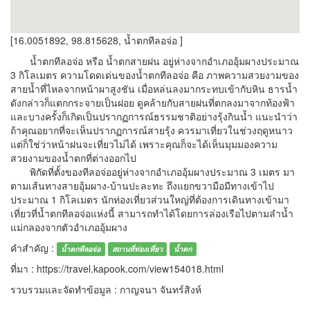
[16.0051892, 98.815628, น้ำตกทีลอจ่อ ]
น้ำตกทีลอจ่อ หรือ น้ำตกสายฝน อยู่ห่างจากอำเภออุ้มผางประมาณ
3 กิโลเมตร ความโดดเด่นของน้ำตกทีลอจ่อ คือ ภาพความสวยงามของ
สายน้ำที่ไหลจากหน้าผาสูงชัน เมื่อหล่นลงมากระทบเข้ากับหิน ธารน้ำ
ดังกล่าวก็แตกกระจายเป็นฝอย ดูคล้ายกับสายฝนที่ตกลงมาจากท้องฟ้า
และบางครั้งก็เกิดเป็นปรากฏการณ์ธรรมชาติอย่างรุ้งกินน้ำ แนะนำว่า
ถ้าคุณอยากที่จะเห็นปรากฏการณ์สายรุ้ง ควรมาเที่ยวในช่วงฤดูหนาว
แต่ก็ใช่ว่าหน้าฝนจะเที่ยวไม่ได้ เพราะคุณก็จะได้เห็นมุมมองความ
สวยงามของน้ำตกที่ต่างออกไป
พิกัดที่ตั้งของทีลอจ่ออยู่ห่างจากอำเภออุ้มผางประมาณ 3 เมตร มา
ตามเส้นทางสายอุ้มผาง-บ้านปะละทะ ถึงแยกขวามือมีทางเข้าไป
ประมาณ 1 กิโลเมตร นักท่องเที่ยวส่วนใหญ่ที่ต้องการเดินทางเข้ามา
เที่ยวที่น้ำตกทีลอจ่อแห่งนี้ สามารถทำได้โดยการล่องเรือไปตามลำน้ำ
แม่กลองจากตัวอำเภออุ้มผาง
คำสำคัญ :
น้ำตกทีลอจ่อ
สถานที่ท่องเที่ยว
น้ำตก
ที่มา : https://travel.kapook.com/view154018.html
รวบรวมและจัดทำข้อมูล : กาญจนา จันทร์สิงห์