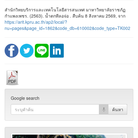
สำนักวิทยบริการและเทคโนโลยีสารสนเทศ มาหาวิทยาลัยราชภัฏ
กำแพงเพชร. (2563). น้ำตกทีลอจ่อ . สืบค้น 8 สิงหาคม 2569, จาก
https://arit.kpru.ac.th/ap2/local/?
nu=pages&page_id=1862&code_db=610002&code_type=TK002
Google search