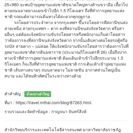
25+980 จะพบป้ายอุทยานแห่งชาติขนาดใหญ่ทางด้านขวามือ เลี้ยวไป
ตามถนนลาดยางแยกเข้าไปอีก 1.5 กิโลเมตร ถึงที่ทำการอุทยานแห่ง
ชาติ รถยนต์สามารถเดินทางได้สะดวกทุกฤดูกาล
รถโดยสารประจำทาง จากกรุงเทพฯ ขึ้นรถโดยสารที่สถานีขนส่ง
สายเหนือ สายกรุงเทพฯ – ตาก ลงที่สถานนีขนส่งจังหวัดตาก หรือสา
ยอื่นๆ แต่ต้องแจ้งพนักงานขับรถโดยสารหรือพนักงานเก็บค่าโดยสาร
ว่าต้องการลงที่สถานีขนส่งจังหวัดตาก จากนั้นเดินทางต่อโดยรถตู้หรือ
รถบัส สายตาก – แม่สอด ให้แจ้งพนักงานขับรถโดยสารว่าต้องการไปที่
อุทยานแห่งชาติตากสินมหาราช (ประมาณกิโลเมตรที่ 26) เมื่อถึงปาก
ทางเข้าที่ทำการอุทยานแห่งชาติ ต้องเดินเท้าเข้าไปอีกประมาณ 1.5
กิโลเมตร ก็จะถึงที่ทำการอุทยานแห่งชาติ การเดินเท้าเข้าอุทยานแห่ง
ชาติ เส้นทางสบายๆ ถนนลาดยาง ไม่ลาดชัน อากาศส่วนใหญ่เย็น
สบาย และได้ชมทิวทัศน์ในระหว่างทางด้วย
คำสำคัญ :
น้ำตกปางอ้าใหญ่
ที่มา : https://travel.mthai.com/blog/87263.html.
รวบรวมและจัดทำข้อมูล : กาญจนา จันทร์สิงห์
สำนักวิทยบริการและเทคโนโลยีสารสนเทศ มาหาวิทยาลัยราชภัฏ