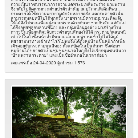
ถวายเป็นราชบรรณาการถวายแดพระมเหสีพระร่วง นายพราน
จึงกลับไปติดตามกระต่ายป่าตัวสำคัญ ณ บริเวณที่เดิมที่พบ
กระต่ายได้ใช้ความพยายามดักจับหลายครั้ง แต่กระต่ายตัวนั้น
สามารถหลบหนีไปได้ทุกครั้ง นายพรานมีความมุมานะที่จะจับ
ให้ได้จึงไปชวนเพื่อนฝูงนายพรานด้วยกันมาช่วยกันจับ แต่ยังไม่
ได้จึงอพยพลูกหลานพี่น้อง และกลุ่มเพื่อนฝูงต่าง มาสร้างบ้าน
ถาวรขึ้นเพื่อผลที่จะจับกระต่ายขนสีทองให้ได้ กระต่ายก็หลบหนี
เข้าไปในถ้ำซึ่งหน้าถ้ำมีขนาดเล็กนายพรานเข้าไปไม่ได้แม้
พยายามหาทางเข้าเท่าไรก็ไม่พบจึงได้ตั้งหมู่บ้านขึ้นหน้าถ้ำเพื่อ
เฝ้าคอยจับกระต่ายขนสีทอง ตั้งแต่บัดนั้นเป็นต้นมา ซึ่งต่อมา
หมู่บ้านได้ขยายตัวเป็นชุมชนขนาดใหญ่จึงได้เรียกชุมชนนั้นว่า
“บ้านพรานกระต่าย” และเป็นชื่ออำเภอในเวลาต่อมา
เผยแพร่เมื่อ 24-04-2020 ผู้เช้าชม 1,576