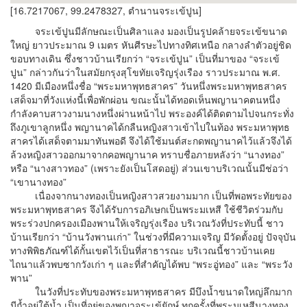
[16.7217067, 99.2478327, ตำนานจระเข้ปูน]
จระเข้ปูนมีลักษณะเป็นศิลาแลง มองเป็นรูปคล้ายจระเข้ขนาด
ใหญ่ ยาวประมาณ 9 เมตร หันศีรษะไปทางทิศเหนือ กลางลำตัวอยู่ชิด
ขอบทางเดิน ซึ่งชาวบ้านเรียกว่า “จระเข้ปูน” เป็นที่มาของ “จระเข้
ปูน” กล่าวกันว่าในสมัยกรุงสุโขทัยเจริญรุ่งเรือง ราวประมาณ พ.ศ.
1420 มีเมืองหนึ่งชื่อ “พระมหาพุทธสาคร” วันหนึ่งพระมหาพุทธสาคร
เสด็จมาที่วังแห่งนี้เพื่อพักผ่อน ขณะนั้นได้ทอดเห็นพญานาคตนหนึ่ง
กำลังคาบสาวงามนางหนึ่งผ่านหน้าไป พระองค์ได้ติดตามไปจนกระทั่ง
ถึงภูเขาลูกหนึ่ง พญานาคได้กลืนหญิงสาวเข้าไปในท้อง พระมหาพุทธ
สาครได้เสด็จตามมาทันพอดี จึงได้ใช้มนต์สะกดพญานาคไว้แล้วจึงได้
ล้วงหญิงสาวออกมาจากคอพญานาค ทราบชื่อภายหลังว่า “นางทอง”
หรือ “นางสาวทอง” (เพราะยังเป็นโสดอยู่) ส่วนเขาบริเวณนั้นมีช่อว่า
“เขานางทอง”
เนื่องจากนางทองเป็นหญิงสาวสวยงามมาก เป็นที่พอพระทัยของ
พระมหาพุทธสาคร จึงได้รับการอภิเษกเป็นพระมเหสี ใช้ชีวิตร่วมกับ
พระร่วงปกครองเมืองพานให้เจริญรุ่งเรือง บริเวณวังที่ประทับนี้ ชาว
บ้านเรียกว่า “บ้านวังพานเก่า” ในช่วงที่มีความเจริญ มีวัดตั้งอยู่ ปัจจุบัน
ทางพิพิธภัณฑ์ได้กั้นเขตไว้เป็นที่สาธารณะ บริเวณนี้ชาวบ้านเคย
ไถนาแล้วพบซากวังเก่า ๆ และที่สำคัญได้พบ “พระอู่ทอง” และ “พระวัง
พาน”
ในวังที่ประทับของพระมหาพุทธสาคร มีบึงน้ำขนาดใหญ่ลึกมาก
มีถ้ำอยู่ใต้น้ำ เป็นที่อยู่ของพญาจระเข้ยักษ์ ทุกครั้งที่พระมเหสีนางทอง