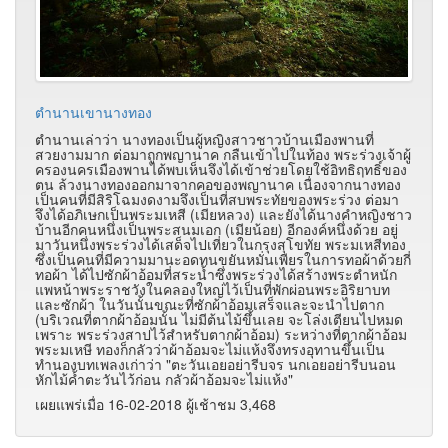
ตำนานเขานางทอง
ตำนานเล่าว่า นางทองเป็นผู้หญิงสาวชาวบ้านเมืองพานที่
สวยงามมาก ต่อมาถูกพญานาค กลืนเข้าไปในท้อง พระร่วงเจ้าผู้
ครองนครเมืองพานได้พบเห็นจึงได้เข้าช่วยโดยใช้อิทธิฤทธิ์ของ
ตน ล้วงนางทองออกมาจากคอของพญานาค เนื่องจากนางทอง
เป็นคนที่มีสิริโฉมงดงามจึงเป็นที่สบพระทัยของพระร่วง ต่อมา
จึงได้อภิเษกเป็นพระมเหสี (เมียหลวง) และยังได้นางคำหญิงชาว
บ้านอีกคนหนึ่งเป็นพระสนมเอก (เมียน้อย) อีกองค์หนึ่งด้วย อยู่
มาวันหนึ่งพระร่วงได้เสด็จไปเที่ยวในกรุงสุโขทัย พระมเหสีทอง
ซึ่งเป็นคนที่มีความมานะอดทนขยันหมั่นเพียรในการทอผ้าด้วยกี่
ทอผ้า ได้ไปซักผ้าอ้อมที่สระน้ำซึ่งพระร่วงได้สร้างพระตำหนัก
แพหน้าพระราชวังในคลองใหญ่ไว้เป็นที่พักผ่อนพระอิริยาบท
และซักผ้า ในวันนั้นขณะที่ซักผ้าอ้อมเสร็จและจะนำไปตาก
(บริเวณที่ตากผ้าอ้อมนั้น ไม่มีต้นไม้ขึ้นเลย จะโล่งเตียนไปหมด
เพราะ พระร่วงสาปไว้สำหรับตากผ้าอ้อม) ระหว่างที่ตากผ้าอ้อม
พระมเหษี ทองก็กลัวว่าผ้าอ้อมจะไม่แห้งจึงทรงอุทานขึ้นเป็น
ทำนองบทเพลงเก่าว่า "ตะวันเอยอย่ารีบจร นกเอยอย่ารีบนอน
หักไม้ค้ำตะวันไว้ก่อน กลัวผ้าอ้อมจะไม่แห้ง"
เผยแพร่เมื่อ 16-02-2018 ผู้เช้าชม 3,468