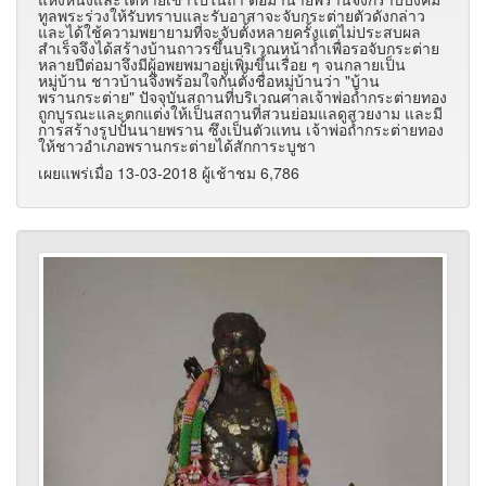
ทูลพระร่วงให้รับทราบและรับอาสาจะจับกระต่ายตัวดังกล่าว
และได้ใช้ความพยายามที่จะจับตั้งหลายครั้งแต่ไม่ประสบผล
สำเร็จจึงได้สร้างบ้านถาวรขึ้นบริเวณหน้าถ้ำเพื่อรอจับกระต่าย
หลายปีต่อมาจึงมีผู้อพยพมาอยู่เพิ่มขึ้นเรื่อย ๆ จนกลายเป็น
หมู่บ้าน ชาวบ้านจึงพร้อมใจกันตั้งชื่อหมู่บ้านว่า "บ้าน
พรานกระต่าย" ปัจจุบันสถานที่บริเวณศาลเจ้าพ่อถ้ำกระต่ายทอง
ถูกบูรณะและตกแต่งให้เป็นสถานที่สวนย่อมแลดูสวยงาม และมี
การสร้างรูปปั้นนายพราน ซึงเป็นตัวแทน เจ้าพ่อถ้ำกระต่ายทอง
ให้ชาวอำเภอพรานกระต่ายได้สักการะบูชา
เผยแพร่เมื่อ 13-03-2018 ผู้เช้าชม 6,786