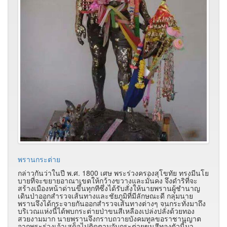
พรานกระต่าย
กล่าวกันว่าในปี พ.ศ. 1800 เศษ พระร่วงครองสุโขทัย ทรงมีนโย
บายที่จะขยายอาณาเขตให้กว้างขวางและมั่นคง จึงดำริที่จะ
สร้างเมืองหน้าด่านขึ้นทุกทีซึ่งได้รับสั่งให้นายพรานผู้ชำนาญ
เดินป่าออกสำรวจเส้นทางและชัยภูมิที่มีลักษณะดี กลุ่มนาย
พรานจึงได้กระจายกันออกสำรวจเส้นทางต่างๆ จนกระทั่งมาถึง
บริเวณแห่งนี้ได้พบกระต่ายป่าขนสีเหลืองเปล่งปลั่งด้วยทอง
สวยงามมาก นายพรานจึงกราบถวายบังคมทูลขอราชานุญาต
จากพระร่วงเจ้าเสด็จไปติดตามจับกระต่ายขนสีทองตัวนี้มา