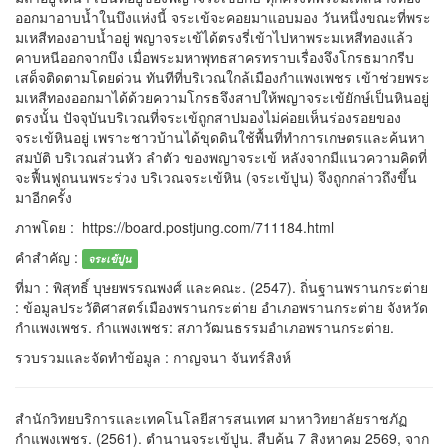
ออกมาอาบน้ำในบึงแห่งนี้ จระเข้จะคอยมาแอบมอง วันหนึ่งขณะที่พระ
มเหสีทองอาบน้ำอยู่ พญาจระเข้ได้ตรงรี่เข้าไปหาพระมเหสีทองแล้ว
คาบหนีออกจากบึง เมื่อพระมหาพุทธสาครทราบเรื่องจึงโกรธมากรีบ
เสด็จติดตามโดยด่วน ทันทีที่บริเวณใกล้เมืองกำแพงเพชร เข้าช่วยพระ
มเหสีทองออกมาได้ด้วยความโกรธจึงสาปให้พญาจระเข้ยักษ์เป็นหินอยู่
ตรงนั้น ปัจจุบันบริเวณที่จระเข้ถูกสาปมองไม่ค่อยเห็นร่องรอยของ
จระเข้หินอยู่ เพราะชาวบ้านได้ขุดดินใช้พื้นที่ทำการเกษตรและค้นหา
สมบัติ บริเวณส่วนหัว ลำตัว ของพญาจระเข้ หลังจากมีแนวความคิดที่
จะฟื้นฟูถนนพระร่วง บริเวณจระเข้หิน (จระเข้ปูน) จึงถูกกล่าวถึงขึ้น
มาอีกครั้ง
ภาพโดย : https://board.postjung.com/711184.html
คำสำคัญ :
จระเข้ปูน
ที่มา : พิสุทธิ์ บุษยพรรณพงศ์ และคณะ. (2547). ถิ่นฐานพรานกระต่าย
: ข้อมูลประวัติศาสตร์เมืองพรานกระต่าย อำเภอพรานกระต่าย จังหวัด
กำแพงเพชร. กำแพงเพชร: สภาวัฒนธรรมอำเภอพรานกระต่าย.
รวบรวมและจัดทำข้อมูล : กาญจนา จันทร์สิงห์
สำนักวิทยบริการและเทคโนโลยีสารสนเทศ มาหาวิทยาลัยราชภัฏ
กำแพงเพชร. (2561). ตำนานจระเข้ปูน. สืบค้น 7 สิงหาคม 2569, จาก