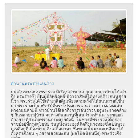
ตำนานพระร่วงเล่นว่าว
บนเส้นทางถนนพระร่วง มีเรื่องเล่าขานมากมายชาวบ้านได้เล่า
ถึง พระร่วงซึ่งเป็นผู้มีอิทธิฤทธิ์ มีวาจาสิทธิ์ได้ทรงสร้างถนนสาย
นี้ว่า พระร่วงได้ใช้เท้าเกลี่ยดินเพียงสามครั้งก็ได้ถนนสายนี้ขึ้น
มา พระร่วงเป็นกษัตริย์ที่ทรงโปรดการเล่นว่าวมาก ตลอดเส้น
ทางถนนสายนี้ ชาวบ้านได้เล่าถึงการเล่นว่าวของพระร่วงคล้าย
ๆ กันหลายหมู่บ้าน จะต่างกันสถานที่เล่นว่าวเท่านั้น จะขอยก
ตัวอย่างที่อำเภอพรานกระต่ายดังนี้ ในช่วงที่พระร่วงได้ตรอง
ราชย์อยู่ที่กรุงสุโขทัย วันหนึ่งพระองค์คิดถึงนางทองซึ่งเป็นพระ
มเหสีอยู่ที่เมืองพาน จึงเสด็จมาหา ซึ่งขณะนั้นพระมเหสีทองได้
ตั้งครรภ์อ่อน ๆ อยากเสวยมะดัน (ผลไม้ชนิดหนึ่ง) พระร่วงจึง
เสด็จ