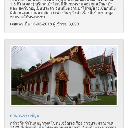
1.5 กิโลเมตร) บริเวณป่าใหญ่นี้มีนายพรานคอยดูแลรักษาป่า
และ สัตว์ป่าอยู่เป็นประจำ วันหนึ่งพรานป่าได้พบช้างเชือกหนึ่ง
มีลักษณะงดงามมากผิดกว่าช้างอื่นๆ จึงนำเรื่องนี้เข้ากราบทูล
พระร่วงให้ทรงทราบ
เผยแพร่เมื่อ 13-03-2018 ผู้เช้าชม 3,629
ตำนานจระเข้ปูน
กล่าวกันว่าในสมัยกรุงสุโขทัยเจริญรุ่งเรือง ราวประมาณ พ.ศ.
1420 มีเมืองหนึ่งชื่อ “พระมหาพุทธสาคร” วันหนึ่งพระมหาพุทธ