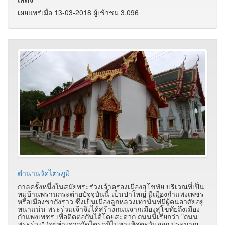
เผยแพร่เมื่อ 13-03-2018 ผู้เช้าชม 3,096
ตำนานวัดไตรภูมิ
กาลครั้งหนึ่งในสมัยพระร่วงเจ้าครองเมืองสุโขทัย บริเวณที่เป็น
หมู่บ้านพรานกระต่ายปัจจุบันนี้ เป็นป่าใหญ่ มีเมืองกำแพงเพชร
หรือเมืองชากังราว ซึงเป็นเมืองลูกหลวงเท่านั้นท่ี่มีผุู้คนอาศัยอยู่
หนาแน่น พระร่วมเจ้าจึงได้สร้างถนนจากเมืองสุโขทัยถึงเมือง
กำแพงเพชร เพื่อติดต่อกันได้โดยสะดวก ถนนนี้เรียกว่า "ถนน
พระร่วง" (อยู่ห่างจากวัดไตรภุูมิไปทางทิศตะวันออก ประมาณ