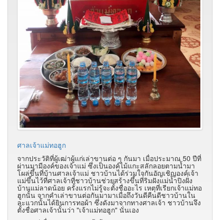
ศาลเจ้าแม่ทอฮูก
จากประวัติที่ผู้เฒ่าผู้แก่เล่าขานต่อ ๆ กันมา เมื่อประมาณ 50 ปีที่
ผ่านมามีองค์ของเจ้าแม่ ซึ่งเป็นองค์ไม้แกะสลักลอยตามน้ำมา
โผล่ขึ้นที่บ้านศาลเจ้าแม่ ชาวบ้านได้ร่วมใจกันอัญเชิญองค์เจ้า
แม่ขึ้นไว้ที่ศาลเจ้าที่ชาวบ้านช่วยสร้างขึ้นที่ริมฝังแม่น้ำปิงฝั่ง
บ้านแม่ลาดน้อย ครั้งแรกไม่รู้จะตั้งชื่ออะไร เหตุที่เรียกเจ้าแม่ทอ
ฮูกนั้น จากคำเล่าขานต่อกันมามาเมื่อถึงวันดีคืนดีชาวบ้านใน
ละแวกนั้นได้ยินการทอผ้า ซึ่งดังมาจากทางศาลเจ้า ชาวบ้านจึง
ตั้งชื่อศาลเจ้านั้นว่า "เจ้าแม่ทอฮูก" นั่นเอง