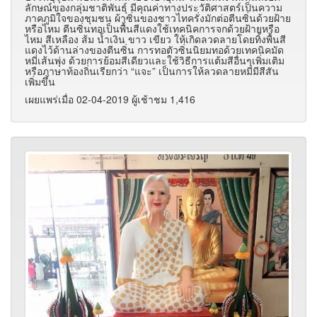
ลักษณ์ของกลุ่มชาติพันธุ์ มีคุณค่าทางประวัติศาสตร์เป็นความ
ภาคภูมิใจของชุมชน ผ้าซิ่นของชาวไทครั่งมักต่อตีนซิ่นด้วยฝ้าย
หรือไหม ตีนซิ่นทอเป็นพื้นสีแดงใช้เทคนิคการจกด้วยฝ้ายหรือ
ไหม สีเหลือง ส้ม น้ำเงิน ขาว เขียว ให้เกิดลวดลายโดยทิ้งพื้นสี
แดงไว้ด้านล่างของตีนซิ่น การทอตัวซิ่นนิยมทอด้วยเทคนิคมัด
หมี่เส้นพุ่ง ด้วยการย้อมสีเดียวและใช้วิธีการแต้มสีอื่นๆเพิ่มเติม
หรือภาษาท้องถิ่นเรียกว่า “แจะ” เป็นการให้ลวดลายหมี่มีสีสัน
เพิ่มขึ้น
เผยแพร่เมื่อ 02-04-2019 ผู้เช้าชม 1,416