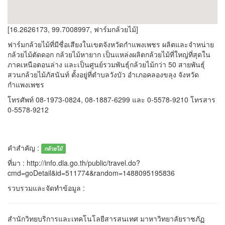
[16.2626173, 99.7008997, ฟาร์มกล้วยไม้]
ฟาร์มกล้วยไม้ที่มีชื่อเสียงในเขตจังหวัดกำแพงเพชร ผลิตและจำหน่าย
กล้วยไม้ตัดดอก กล้วยไม้หายาก เป็นแหล่งผลิตกล้วยไม้ที่ใหญ่ที่สุดใน
ภาคเหนือตอนล่าง และเป็นศูนย์รวมพันธุ์กล้วยไม้กว่า 50 สายพันธุ์
สวนกล้วยไม้ภัสนันท์ ตั้งอยู่ที่ตำบลวังบัว อำเภอคลองขลุง จังหวัด
กำแพงเพชร
โทรศัพท์ 08-1973-0824, 08-1887-6299 และ 0-5578-9210 โทรสาร
0-5578-9212
คำสำคัญ :
กล้วยไม้
ที่มา : http://info.dla.go.th/public/travel.do?
cmd=goDetail&id=511774&random=1488095195836
รวบรวมและจัดทำข้อมูล :
สำนักวิทยบริการและเทคโนโลยีสารสนเทศ มาหาวิทยาลัยราชภัฏ