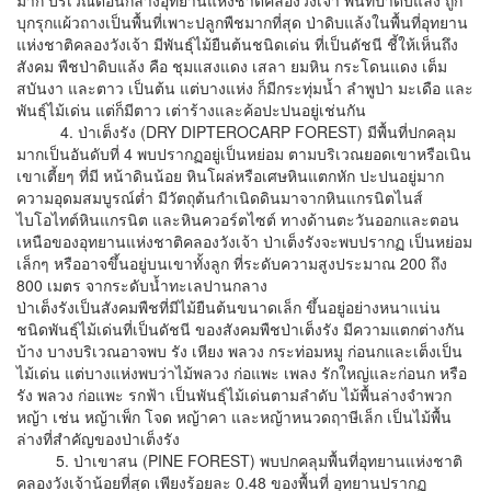
บุกรุกแผ้วถางเป็นพื้นที่เพาะปลูกพืชมากที่สุด ป่าดิบแล้งในพื้นที่อุทยาน
แห่งชาติคลองวังเจ้า มีพันธุ์ไม้ยืนต้นชนิดเด่น ที่เป็นดัชนี ชี้ให้เห็นถึง
สังคม พืชป่าดิบแล้ง คือ ชุมแสงแดง เสลา ยมหิน กระโดนแดง เต็ม
สบันงา และตาว เป็นต้น แต่บางแห่ง ก็มีกระทุ่มน้ำ ลำพูป่า มะเดือ และ
พันธุ์ไม้เด่น แต่ก็มีตาว เต่าร้างและค้อปะปนอยู่เช่นกัน
4. ป่าเต็งรัง (DRY DIPTEROCARP FOREST) มีพื้นที่ปกคลุม
มากเป็นอันดับที่ 4 พบปรากฏอยู่เป็นหย่อม ตามบริเวณยอดเขาหรือเนิน
เขาเตี้ยๆ ที่มี หน้าดินน้อย หินโผล่หรือเศษหินแตกหัก ปะปนอยู่มาก
ความอุดมสมบูรณ์ต่ำ มีวัตถุต้นกำเนิดดินมาจากหินแกรนิตไนส์
ไบโอไทต์หินแกรนิต และหินควอร์ตไซต์ ทางด้านตะวันออกและตอน
เหนือของอุทยานแห่งชาติคลองวังเจ้า ป่าเต็งรังจะพบปรากฏ เป็นหย่อม
เล็กๆ หรืออาจขึ้นอยู่บนเขาทั้งลูก ที่ระดับความสูงประมาณ 200 ถึง
800 เมตร จากระดับน้ำทะเลปานกลาง
ป่าเต็งรังเป็นสังคมพืชที่มีไม้ยืนต้นขนาดเล็ก ขึ้นอยู่อย่างหนาแน่น
ชนิดพันธุ์ไม้เด่นที่เป็นดัชนี ของสังคมพืชป่าเต็งรัง มีความแตกต่างกัน
บ้าง บางบริเวณอาจพบ รัง เหียง พลวง กระท่อมหมู ก่อนกและเต็งเป็น
ไม้เด่น แต่บางแห่งพบว่าไม้พลวง ก่อแพะ เพลง รักใหญ่และก่อนก หรือ
รัง พลวง ก่อแพะ รกฟ้า เป็นพันธุ์ไม้เด่นตามลำดับ ไม้พื้นล่างจำพวก
หญ้า เช่น หญ้าเพ็ก โจด หญ้าคา และหญ้าหนวดฤาษีเล็ก เป็นไม้พื้น
ล่างที่สำคัญของป่าเต็งรัง
5. ป่าเขาสน (PINE FOREST) พบปกคลุมพื้นที่อุทยานแห่งชาติ
คลองวังเจ้าน้อยที่สุด เพียงร้อยละ 0.48 ของพื้นที่ อุทยานปรากฏ