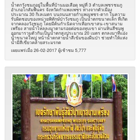
น้ำตกวังชมภูอยู่ในพื้นที่บ้านมอเสือดุ หมู่ที่ 3 ตำบลเพชรชมภู
อำเภอโกสัมพีนคร จังหวัดกำแพงเพชร ห่างจากตัวเมือง
ประมาณ 30 กิเลเมตร บนถนนสายกำแพงเพชร-ตาก ในความ
รับผิดชอบของหน่วยพิทักษ์ป่าวังชมภู เป็นน้ำตกขนาดเล็ก ที่เกิด
จากคลองวังชมภู โดยมีต้นกำเนิดจากเทือกเขาสน-เขาสนาม
เพรียง สายน้ำไหลลงมาตามรอยต่อของหุบเขา ผ่านหินสีชมพู
ออกมารวมตัวกันเป็นน้ำตกสูงประมาณ 20 เมตร ตกลงมาที่แอ่ง
น้ำขนาดใหญ่ หน้าน้ำตกสายน้ำสีเข้มของผืนป่า ช่วยทำให้แห่ง
น้ำมีสีเขียวคล้ายสระมรกต
เผยแพร่เมื่อ 26-02-2017 ผู้เช้าชม 5,777