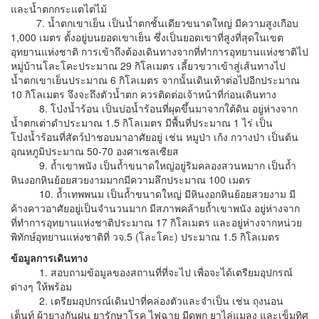
และน้ำตกกระแตไต่ไม้
7. น้ำตกเขาเย็น เป็นน้ำตกชั้นเดียวขนาดใหญ่ มีความสูงเกือบ
1,000 เมตร ตั้งอยู่บนยอดเขาเย็น ซึ่งเป็นยอดเขาที่สูงที่สุดในเขต
อุทยานแห่งชาติ การเข้าถึงต้องเดินทางจากที่ทำการอุทยานแห่งชาติไป
หมู่บ้านโละโคะประมาณ 29 กิโลเมตร เลี้ยวขวาเข้าสู่เส้นทางไป
น้ำตกเขาเย็นประมาณ 6 กิโลเมตร จากนั้นเดินเท้าต่อไปอีกประมาณ
10 กิโลเมตร จึงจะถึงตัวน้ำตก ควรติดต่อเจ้าหน้าที่ก่อนเดินทาง
8. โป่งน้ำร้อน เป็นบ่อน้ำร้อนที่ผุดขึ้นมาจากใต้ดิน อยู่ห่างจาก
น้ำตกเต่าดำประมาณ 1.5 กิโลเมตร มีพื้นที่ประมาณ 1 ไร่ เป็น
โป่งน้ำร้อนที่สัตว์ป่าชอบมาอาศัยอยู่ เช่น หมูป่า เก้ง กวางป่า เป็นต้น
อุณหภูมิประมาณ 50-70 องศาเซลเซียส
9. ถ้ำเขาพนัง เป็นถ้ำขนาดใหญ่อยู่ริมคลองสวนหมาก เป็นถ้ำ
หินงอกหินย้อยสวยงามมากมีความลึกประมาณ 100 เมตร
10. ถ้ำเทพพนม เป็นถ้ำขนาดใหญ่ มีหินงอกหินย้อยสวยงาม มี
ค้างคาวอาศัยอยู่เป็นจำนวนมาก มีสภาพคล้ายถ้ำเขาพนัง อยู่ห่างจาก
ที่ทำการอุทยานแห่งชาติประมาณ 17 กิโลเมตร และอยู่ห่างจากหน่วย
พิทักษ์อุทยานแห่งชาติที่ วจ.5 (โละโคะ) ประมาณ 1.5 กิโลเมตร
ข้อมูลการเดินทาง
1. สอบถามข้อมูลของสถานที่ที่จะไป เพื่อจะได้เตรียมอุปกรณ์
ต่างๆ ให้พร้อม
2. เตรียมอุปกรณ์เดินป่าที่คล่องตัวและจำเป็น เช่น ถุงนอน
เต็นท์ ผ้ายางกันฝน ยารักษาโรค ไฟฉาย มีดพก ยาไล่แมลง และเข็มทิศ