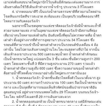
เอาแท่งดินสอขนาดใหญ่มาปักไว้บนดินมีลักษณะเด่นงดงามมาก การ
เดินทางต้องใช้วิธีเดินเท้าห่างจากน้ำเข้ารู ประมาณ 3 กิโลเมตร
4. ปากคลองนาคีรี เป็นแก่งน้ำตามธรรมชาติที่สวยงามไหลผ่าน
โขดหินแกรนิตสีขาวสะอาด สะท้อนแสง เป็นจุดบริเวณที่คลองนาคีรี
ไหลมารวมกับคลองวังเจ้า
นอกจากนี้ในเขตอุทยานแห่งชาติคลองวังเจ้ายังมีน้ำตกและถ้ำที่
สวยงามหลายแห่ง ภายในอุทยานแห่งชาติคลองวังเจ้ามีสถานที่ท่อง
เที่ยวน่าสนใจหลายแห่งด้วยกัน อันดับหนึ่งที่คุณไม่ควรพลาดคือ น้ำตก
เต่าดำ ตั้งอยู่ห่างจากที่ทำการอุทยานฯ ประมาณ 34 กิโลเมตร ซึ่ง
รถยนต์ที่สามารถเข้าถึงน้ำตกเต่าดำควรเป็นรถยนต์ขับเคลื่อน 4 ล้อ
เท่านั้น โดยไปตามเส้นทางหมู่บ้านโละโคะจนสุดทางที่ป่าไผ่ จากนั้น
เดินเท้าลงเขาประมาณ 500 เมตรจะพบน้ำตก น้ำตกเต่าดำลักษณะ
เป็นน้ำตกขนาดใหญ่ แบ่งออกเป็น 3 ชั้น แต่ละชั้นมีความสูงกว่า 200
เมตร โดยเฉพาะชั้นที่ 3 ที่มีความสูงประมาณ 270 เมตร รวมแล้ว
น้ำตกเต่าดำมีความสูงถึง 600 เมตร ซึ่งความงดงามของน้ำตกเต่าดำ
คือสายน้ำที่ไหลตั้งฉากลงมาอย่างยิ่งใหญ่ตระการตานั่นเอง
1. น้ำตกคลองวังเจ้า น้ำตกชั้นเดียวไหลทิ้งตัวในแนวตั้งฉาก สูง
ประมาณ 60 เมตร ความกว้างประมาณ 100 เมตร ถือเป็นน้ำตกขนาด
กลาง และเป็นจุดที่สามารถมองเห็นทิวทัศน์ของผืนป่าธรรมชาติอัน
อุดมสมบูรณ์ อยู่ห่างจากถนนพหลโยธิน 29 กิโลเมตร บนถนนวังเจ้า-
โละโคะ หลักกิโลเมตรที่ 29 การเดินทางสะดวก
2. น้ำตกคลองสมอกล้วย เป็นน้ำตกขนาดกลาง แต่มีลักษณะเด่น
สวยงาม มี 5 ชั้น ชั้นที่ 1 มีความสูง ประมาณ 40 เมตร ทิ้งตัวลงมาใน