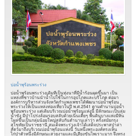
บ่อน้ำพุร้อนพระร่วง
บ่อน้ำพุร้อนพระร่วงเดิมทีเป็นทุ่งนาที่มีน้ำร้อนผุดขึ้นมา เป็น
แหล่งที่ชาวบ้านนำน้ำไปใช้ในการอุปโภคและบริโภค ต่อมา
องค์การบริหารส่วนจังหวัดกำแพงเพชรได้พัฒนาบ่อน้ำพุร้อน
พระร่วงให้เป็นแหล่งท่องเที่ยวในปี พ.ศ.2541 ตามตำนานบ่อน้ำ
พุร้อนพระร่วง แต่เดิมบริเวณบ่อน้ำพุร้อนแห่งนี้ มีลักษณะเป็นลุ่ม
น้ำขัง มีป่าโปร่งล้อมรอบสลับด้วยเนินเตี้ยๆ พื้นดินบางแห่งมีหิน
โผล่ขึ้นเป็นกลุ่มน้อยใหญ่สลับกันตำนานเล่าว่า ครั้งสมัยกรุง
สุโขทัยเป็นราชธานี สมเด็จพระร่วงเจ้าได้เสด็จประพาสป่าล่า
สัตว์มาถึงบริเวณบ่อน้ำพุร้อนแห่งนี้ วันหนึ่งพระองค์ทรงเห็น
ไก่ป่าตัวหนึ่งมีลักษณะสวยงามและมีเสียงขันไพเราะมาก จึงทรง