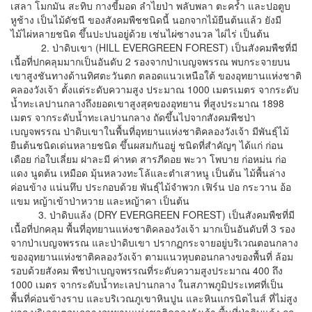
เสลา โมกมัน สะทิบ กางขี้มอด ลำไยป่า พลับพลา ตะคร้ำ และปอตูบ
หูช้าง เป็นไม้ดัชนี ของสังคมพืชชนิดนี้ นอกจากไม้ยืนต้นแล้ว ยังมี
ไม้ไผ่หลายชนิด ขึ้นปะปนอยู่ด้วย เช่นไผ่ซางนวล ไผ่ไร่ เป็นต้น
2. ป่าดิบเขา (HILL EVERGREEN FOREST) เป็นสังคมพืชที่มี
เนื้อที่ปกคลุมมากเป็นอันดับ 2 รองจากป่าเบญจพรรณ พบกระจายบน
เขาสูงชันทางด้านทิศตะวันตก ตลอดแนวเหนือใต้ ของอุทยานแห่งชาติ
คลองวังเจ้า ตั้งแต่ระดับความสูง ประมาณ 1000 เมตรเมตร จากระดับ
น้ำทะเลปานกลางถึงยอดเขาสูงสุดของอุทยาน ที่สูงประมาณ 1898
เมตร จากระดับน้ำทะเลปานกลาง ถัดขึ้นไปจากสังคมพืชป่า
เบญจพรรณ ป่าดิบเขาในพื้นที่อุทยานแห่งชาติคลองวังเจ้า มีพันธุ์ไม้
ยืนต้นชนิดเด่นหลายชนิด ขึ้นผสมกันอยู่ ชนิดที่สำคัญๆ ได้แก่ ก่อน
เดือย ก่อใบเลี่ยม ฝาละมี ค่าหด สารภีดอย พะวา โพบาย ก่อหม่น ก่อ
แดง นูดต้น เหมือด มุ้นหลวงทะโล้และตำเสาหนู เป็นต้น ไม้พื้นล่าง
ค่อนข้าง แน่นทึบ ประกอบด้วย พันธุ์ไม้จำพวก เฟิร์น ปอ กระวาน อ้อ
แขม หญ้าเข้าป่าหวาย และหญ้าคา เป็นต้น
3. ป่าดิบแล้ง (DRY EVERGREEN FOREST) เป็นสังคมพืชที่มี
เนื้อที่ปกคลุม พื้นที่อุทยานแห่งชาติคลองวังเจ้า มากเป็นอันดับที่ 3 รอง
จากป่าเบญจพรรณ และป่าดิบเขา ปรากฏกระจายอยู่บริเวณตอนกลาง
ของอุทยานแห่งชาติคลองวังเจ้า ตามแนวหุบตอนกลางของพื้นที่ ล้อม
รอบด้วยสังคม พืชป่าเบญจพรรณที่ระดับความสูงประมาณ 400 ถึง
1000 เมตร จากระดับน้ำทะเลปานกลาง ในสภาพภูมิประเทศที่เป็น
พื้นที่ค่อนข้างราบ และบริเวณภูเขาหินปูน และหินแกรนิตไนส์ ที่ไม่สูง
มาก บริเวณตอนกลางอุทยานแห่งชาติคลองวังเจ้า พื้นที่ป่าดิบแล้ง ถูก