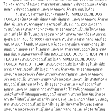
ไร่ 747 ตารางกิโลเมตร สามารถจำแนกลักษณะพืชพรรณและสัตว์ป่า
ลักษณะพืชพรรณอุทยานแห่งชาติคลองวังเจ้า ประกอบไปด้วย
1. ป่าเบญจพรรณหรือป่าผสมผลัดใบ (MIXED DECIDUOS
FOREST) เป็นสังคมพื้นที่ปกคลุมพื้นที่อุทยาน แห่งชาติคลองวังเจ้ามาก
ที่สุด ตั้งแต่ระดับความสูงต่ำ สูตรของพื้นที่ประมาณ 200 เมตรจาก
ระดับน้ำทะเลปานกลาง ทางทิศตะวันออกติดต่อกันเป็นผืนใหญ่ตลอด
แนวเหนือใต้ ขึ้นไปบนภูเขาสูงชัน ทางด้านทิศตะวันตกถึงระดับความ
สูงประมาณ 400 ถึง 1000 เมตร จากระดับน้ำทะเลปานกลาง ต่อเนื่อง
กับป่าดิบเขา โดยมีป่าดิบแล้ง ป่าเต็งรัง ฝากศูนย์กระจายแทรกอยู่เป็น
หย่อม ป่าเบญจพรรณในอุทยานแห่งชาติ สามารถแบ่งออกเป็น 2 ชนิด
ย่อย คือป่าเบญจพรรณที่มีไม้สัก (MIXED DECIDUOS FOREST WITH
TEAK) และป่าเบญจพรรณที่ไม่มีไม้สัก (MIXED DECIDUOUS
FOREST WIHOUT TEAK) ป่าเบญจพรรณที่มีไม้สักขึ้นอยู่ในพื้นที่ที่มี
ความลาดชันของพื้นที่ที่ไม่สูงมาก ทางด้านทิศตะวันออกของอุทยาน
แห่งชาติ คลองวังเจ้า ตั้งแต่บริเวณที่ทำการอุทยานแห่งชาติคลองวัง
เจ้า ลงมาจนถึง บริเวณหน่วยพิทักษ์ฯ คลองมดแดงเดิมเป็นป่าสักที่อุดม
สมบูรณ์ มีไม้สักขนาดใหญ่ ขึ้นอยู่อย่างหนาแน่น แต่เนื่องจากพื้นที่
อุทยานแห่งชาติ เคยผ่านการทำร้ายมาแล้ว ไม้สักจึงถูกตัดออกไป นา
เกลือพื้นที่ที่มีไม้สักอยู่อย่างสมบูรณ์ไม่มากนัก บริเวณใกล้เคียงบ้านวุ้ง
กระสัง ไม้สักเป็นไม้เด่นมีรกฟ้า แดง ประดู่ และมะกอกเกลื้อน ปะปนอยู่
ส่วนป่าเบญจพรรณที่ไม่มีไม้สักขึ้น อยู่เป็นพื้นที่ส่วนใหญ่ของอุทยาน
แห่งชาติ คลองวังเจ้า พันธุ์ไม้เด่น ได้แก่ พลวง ก่อแพะ เต็งรัง รักใหญ่