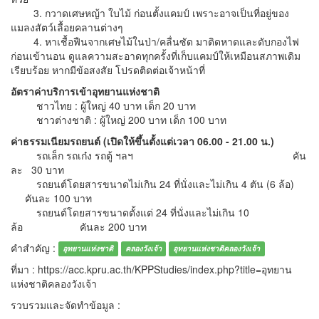
3. กวาดเศษหญ้า ใบไม้ ก่อนตั้งแคมป์ เพราะอาจเป็นที่อยู่ของ
แมลงสัตว์เลื้อยคลานต่างๆ
4. หาเชื้อฟืนจากเศษไม้ในป่า/คลื่นซัด มาติดหาดและดับกองไฟ
ก่อนเข้านอน ดูแลความสะอาดทุกครั้งที่เก็บแคมป์ให้เหมือนสภาพเดิม
เรียบร้อย หากมีข้อสงสัย โปรดติดต่อเจ้าหน้าที่
อัตราค่าบริการเข้าอุทยานแห่งชาติ
ชาวไทย : ผู้ใหญ่ 40 บาท เด็ก 20 บาท
ชาวต่างชาติ : ผู้ใหญ่ 200 บาท เด็ก 100 บาท
ค่าธรรมเนียมรถยนต์ (เปิดให้ขึ้นตั้งแต่เวลา 06.00 - 21.00 น.)
รถเล็ก รถเก๋ง รถตู้ ฯลฯ คัน
ละ 30 บาท
รถยนต์โดยสารขนาดไม่เกิน 24 ที่นั่งและไม่เกิน 4 ตัน (6 ล้อ)
คันละ 100 บาท
รถยนต์โดยสารขนาดตั้งแต่ 24 ที่นั่งและไม่เกิน 10
ล้อ คันละ 200 บาท
คำสำคัญ :
อุทยานแห่งชาติ
คลองวังเจ้า
อุทยานแห่งชาติคลองวังเจ้า
ที่มา : https://acc.kpru.ac.th/KPPStudies/index.php?title=อุทยาน
แห่งชาติคลองวังเจ้า
รวบรวมและจัดทำข้อมูล :