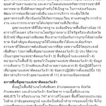
คุณค่าด้านความงดงาม และความโดดเด่นของทรัพยากรธรรมชาติที่
หลากหลาย ซึ่งมีศักยภาพสูงสำหรับใช้เป็นฐาน ในการส่งเสริมและ
พัฒนาการท่องเที่ยวอย่างยั่งยืน และการบริการ กระตุ้นให้เกิด
อุตสาหกรรมที่ เกี่ยวข้องก่อให้เกิดการหมุนเวียน ทางเศรษฐกิจ การจ้าง
งาน และการกระจายรายได้แก่ทุกภาคส่วนที่เกี่ยวข้อง
อุทยานแห่งชาติที่ได้มาตรฐาน จะต้องมีขนาดพื้นที่อย่างน้อย 10
ตารางกิโลเมตร บริหารงานโดยรัฐบาลกลาง มิใช่รัฐหรือระดับจังหวัด
มีเจ้าหน้าที่ดูแลอย่างเพียงพอ ที่จะสามารถป้องกันการบุกรุกได้อย่างเด็ด
ขาด ข้อสำคัญจะต้องอนุญาตให้ไปท่องเที่ยวได้และจะต้องรักษา
ธรรมชาติให้คงสภาพดังเดิมอย่างมากที่สุด บทความนี้มีวัตถุประสงค์
เพื่อศึกษา 1)สภาพพื้นที่อุทยานแห่งชาติคลองวังเจ้า 2) ประวัติความ
เป็นมาอุทยานแห่งชาติคลองวังเจ้า 3) พื้นที่ลุ่มน้ำและแหล่งน้ำ 4)
หน่วยงานในพื้นที่ 5) จุดชมวิวในอุทยานแห่งชาติคลองวังเจ้า 6) ข้อมูล
การเดินทาง 7) บ้านพักและสิ่งอำนวยความสะดวก 8) ข้อปฏิบัติในการ
เที่ยวอุทยานแห่งชาติคลองวังเจ้า 9) ข้อควรปฏิบัติการตั้งแคมป์ปิ้ง 10)
อัตราค่าบริการเข้าอุทยานแห่งชาติ 11) ค่าธรรมเนียมรถยนต์
สภาพพื้นที่อุทยานแห่งชาติคลองวังเจ้า
ตั้งอยู่ในพื้นที่อำเภอโกสัมพีนคร อำเภอคลองลาน จังหวัด
กำแพงเพชร และอำเภอวังเจ้า จังหวัดตาก รวมเนื้อที่ประมาณ
466,875 ไร่ หรือประมาณ 747 ตารางกิโลเมตร พื้นที่โดยรอบประกอบ
ไปด้วย ป่าอันอุดมสมบูรณ์ และยังเป็นต้นน้ำลำธารของแม่น้ำปิง จึงไม่
แปลกที่อุทยานแห่งชาติแห่งนี้จะมีสถานที่ท่องเที่ยวทางด้านน้ำตกอัน