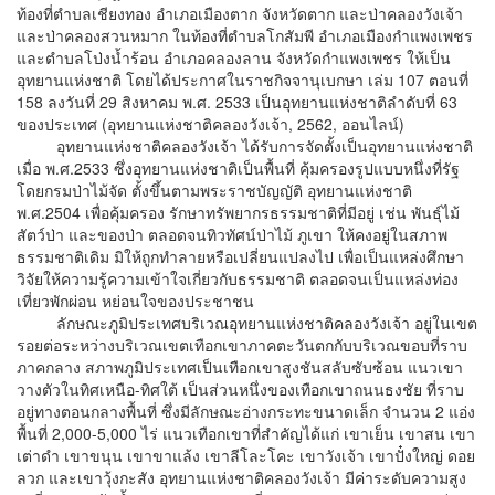
ท้องที่ตำบลเชียงทอง อำเภอเมืองตาก จังหวัดตาก และป่าคลองวังเจ้า
และป่าคลองสวนหมาก ในท้องที่ตำบลโกสัมพี อำเภอเมืองกำแพงเพชร
และตำบลโป่งน้ำร้อน อำเภอคลองลาน จังหวัดกำแพงเพชร ให้เป็น
อุทยานแห่งชาติ โดยได้ประกาศในราชกิจจานุเบกษา เล่ม 107 ตอนที่
158 ลงวันที่ 29 สิงหาคม พ.ศ. 2533 เป็นอุทยานแห่งชาติลำดับที่ 63
ของประเทศ (อุทยานแห่งชาติคลองวังเจ้า, 2562, ออนไลน์)
อุทยานแห่งชาติคลองวังเจ้า ได้รับการจัดตั้งเป็นอุทยานแห่งชาติ
เมื่อ พ.ศ.2533 ซึ่งอุทยานแห่งชาติเป็นพื้นที่ คุ้มครองรูปแบบหนึ่งที่รัฐ
โดยกรมป่าไม้จัด ตั้งขึ้นตามพระราชบัญญัติ อุทยานแห่งชาติ
พ.ศ.2504 เพื่อคุ้มครอง รักษาทรัพยากรธรรมชาติที่มีอยู่ เช่น พันธุ์ไม้
สัตว์ป่า และของป่า ตลอดจนทิวทัศน์ป่าไม้ ภูเขา ให้คงอยู่ในสภาพ
ธรรมชาติเดิม มิให้ถูกทำลายหรือเปลี่ยนแปลงไป เพื่อเป็นแหล่งศึกษา
วิจัยให้ความรู้ความเข้าใจเกี่ยวกับธรรมชาติ ตลอดจนเป็นแหล่งท่อง
เที่ยวพักผ่อน หย่อนใจของประชาชน
ลักษณะภูมิประเทศบริเวณอุทยานแห่งชาติคลองวังเจ้า อยู่ในเขต
รอยต่อระหว่างบริเวณเขตเทือกเขาภาคตะวันตกกับบริเวณขอบที่ราบ
ภาคกลาง สภาพภูมิประเทศเป็นเทือกเขาสูงชันสลับซับซ้อน แนวเขา
วางตัวในทิศเหนือ-ทิศใต้ เป็นส่วนหนึ่งของเทือกเขาถนนธงชัย ที่ราบ
อยู่ทางตอนกลางพื้นที่ ซึ่งมีลักษณะอ่างกระทะขนาดเล็ก จำนวน 2 แอ่ง
พื้นที่ 2,000-5,000 ไร่ แนวเทือกเขาที่สำคัญได้แก่ เขาเย็น เขาสน เขา
เต่าดำ เขาขนุน เขาขาแล้ง เขาลีโละโคะ เขาวังเจ้า เขาปั๋งใหญ่ ดอย
ลวก และเขาวุ้งกะสัง อุทยานแห่งชาติคลองวังเจ้า มีค่าระดับความสูง