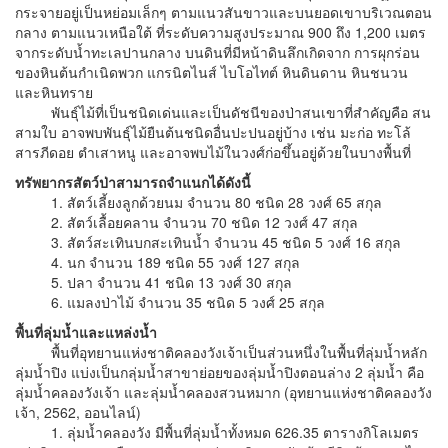
กระจายอยู่เป็นหย่อมเล็กๆ ตามแนวสันขาวและบนยอดเขาบริเวณตอน
กลาง ตามแนวเหนือใต้ ที่ระดับความสูงประมาณ 900 ถึง 1,200 เมตร
จากระดับน้ำทะเลปานกลาง บนดินที่มีหน้าดินลึกเกิดจาก การผุกร่อน
ของหินต้นกำเนิดพวก แกรนิตไนส์ ไบโอไทต์ หินดินดาน หินชนวน
และหินทราย
พันธุ์ไม้ที่เป็นชนิดเด่นและเป็นดัชนีของป่าสนเขาที่สำคัญคือ สน
สามใบ อาจพบพันธุ์ไม้ยืนต้นชนิดอื่นปะปนอยู่บ้าง เช่น มะก่อ ทะโล้
สารภีดอย ตำเสาหนู และอาจพบไม้ในวงศ์ก่อขึ้นอยู่ด้วยในบางพื้นที่
ทรัพยากรสัตว์ป่าสามารถจำแนกได้ดังนี้
1. สัตว์เลี้ยงลูกด้วยนม จำนวน 80 ชนิด 28 วงศ์ 65 สกุล
2. สัตว์เลื้อยคลาน จำนวน 70 ชนิด 12 วงศ์ 47 สกุล
3. สัตว์สะเทินบกสะเทินน้ำ จำนวน 45 ชนิด 5 วงศ์ 16 สกุล
4. นก จำนวน 189 ชนิด 55 วงศ์ 127 สกุล
5. ปลา จำนวน 41 ชนิด 13 วงศ์ 30 สกุล
6. แมลงป่าไม้ จำนวน 35 ชนิด 5 วงศ์ 25 สกุล
พื้นที่ลุ่มน้ำและแหล่งน้ำ
พื้นที่อุทยานแห่งชาติคลองวังเจ้าเป็นส่วนหนึ่งในพื้นที่ลุ่มน้ำหลัก
ลุ่มน้ำปิง แบ่งเป็นกลุ่มน้ำสาขาย่อยของลุ่มน้ำปิงตอนล่าง 2 ลุ่มน้ำ คือ
ลุ่มน้ำคลองวังเจ้า และลุ่มน้ำคลองสวนหมาก (อุทยานแห่งชาติคลองวัง
เจ้า, 2562, ออนไลน์)
1. ลุ่มน้ำคลองวัง มีพื้นที่ลุ่มน้ำทั้งหมด 626.35 ตารางกิโลเมตร