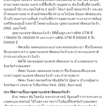
สวยงามหลายแห่ง นอกจากนี้พื้นที่บริเวณอุทยาน ยังเป็นพื้นที่ส่วนหนึ่ง
ของลุ่มน้ำปิง ประกอบไปด้วย 2 ลุ่มน้ำ ได้แก่ ลุ่มน้ำคลองวังเจ้า และลุ่ม
น้ำคลองสวนหมาก ด้วยนักท่องเที่ยวจำนวนไม่น้อย นิยมมาพักผ่อนเล่น
น้ำบริเวณลานกางเต็นท์ ภายในที่ทำการอุทยานเพราะบรรยากาศอันสุ
นทรีย์ของลุ่มน้ำเหล่านี้ ไหลผ่านนั่นเอง (อุทยานแห่งชาติคลองวังเจ้า,
2562, ออนไลน์)
อุทยานแห่งชาติคลองวังเจ้า มีที่ตั้งอยู่ระหว่างพิกัด UTM ที่
1780000 ถึง 1830000 N และระหว่างพิกัด UTM ที่ 500000 E ถึง
530000 E
- ทิศเหนือ จดคลองแมะยะมาและคลองแม่ละเมา ซึ่งเป็นคลอง
ที่แบ่งเขตระหว่าง อุทยานแห่งชาติคลองวังเจ้าและป่าสงวนแห่งชาติ
ป่าประดางก์และป่าวังเจ้า
- ทิศใต้ จดเขตอุทยานแห่งชาติคลองลาน อำเภอคลองลาน
จังหวัดกำแพงเพชร
- ทิศตะวันออก จดคลองสวนหมาก ซึ่งเป็นคลองที่แบ่งเขต
ระหว่างอุทยานแห่งชาติคลองวังเจ้า และป่าสวนหมาก
- ทิศตะวันตก จดเขตรักษาพันธุ์สัตว์ป่าอุ้มผาง อำเภออุ้มผาง
จังหวัดตาก (สมชาย วิเชียรกัลยารัตน์, 2562, สัมภาษณ์)
ประวัติความเป็นมาอุทยานแห่งชาติคลองวังเจ้า
ด้วย ฯพณฯ พันโทสนั่น ขจรประศาสน์ รัฐมนตรีว่าการกระทรวง
เกษตรและสหกรณ์ ได้ไปตรวจราชการในท้องที่จังหวัดกำแพงเพชร
เกี่ยวกับการบุกรุกทำลายป่าในเขตป่าสงวนแห่งชาติ ป่าคลองวังเจ้า