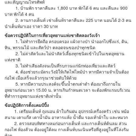
และสัญญาณโทรศัพท์
1. บ้านพัก ราคาคืนละ 1,800 บาท พักได้ 6 คน และคืนละ 900
บาท พักได้ 4 คน
2. ลานกางเต็นท์ เช่าเต็นท์ราคาคืนละ 225 บาท นอนได้ 2-3 คน
นำเต็นท์มาเอง ราคา 30 บาท
ข้อควรปฏิบัติในการเที่ยวอุทยานแห่งชาติคลองวังเจ้า
1. ไม่ทำการยึดถือ ครอบครอง แผ้วถางป่า นำออกไปซึ่งแร่, ดิน,
หิน, พรรณไม้ และสัตว์ป่า ตลอดจนของป่าทุกชนิด
2. ไม่ล่าสัตว์และไม่นำสัตว์เลี้ยงทุกชนิดเข้าไปในเขตอุทยาน
แห่งชาติ
3. ไม่ทำเสียงดังจนเป็นที่รบกวนแก่นักท่องเที่ยวและสัตว์
4. ต้องช่วยระมัดระวังมิให้เกิดไฟไหม้ป่า หากมีความจำเป็นต้อง
ก่อไฟ เมื่อเสร็จแล้วกรุณาช่วยดับให้ด้วย
5. หากมีความประสงค์จะขึ้นน้ำตกเต่าดำ ต้องมาถึงภายใน
อุทยานก่อนเวลา 15.00 น. หากเกินกำหนดเวลา จะต้องพักแรมบริเวณ
ที่ทำการอุทยานแห่งชาติเท่านั้น
ข้อปฏิบัติการตั้งแคมป์ปิ้ง
1. เตรียมเต็นท์ ถุงนอน ผ้าใบกันฝน อุปกรณ์เครื่องครัว เช่น หม้อ
สนาม เตาแก๊ส เตาน้ำมัน อาหารแห้ง น้ำดื่ม รองเท้าผ้าใบ และหมวก
2. ตรวจสอบทิศทางลมก่อนกางเต็นท์ และกางเต็นท์ต้นลม ส่วน
กองไฟ ห้องส้วม ต้องอยู่ใต้ลม กางเต็นท์บนเนินหรือที่สูงอยู่ในที่โล่งริม
ห้วย