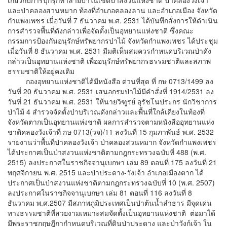
และป่าคลองสวนหมาก ท้องที่อำเภอคลองลาน และอำเภอเมือง จังหวัด
กำแพงเพชร เมื่อวันที่ 7 ธันวาคม พ.ศ. 2531 ได้บันทึกสั่งการให้ดำเนิน
การสำรวจพื้นที่ดังกล่าวเพื่อจัดตั้งเป็นอุทยานแห่งชาติ ซึ่งคณะ
กรรมการป้องกันอนุรักษ์ทรัพยากรป่าไม้ จังหวัดกำแพงเพชร ได้ประชุม
เมื่อวันที่ 8 ธันวาคม พ.ศ. 2531 มีมติเห็นสมควรกำหนดบริเวณป่าดัง
กล่าวเป็นอุทยานแห่งชาติ เพื่ออนุรักษ์ทรัพยากรธรรมชาติและสภาพ
ธรรมชาติให้อยู่คงเดิม
กองอุทยานแห่งชาติได้มีหนังสือ ด่วนที่สุด ที่ กษ 0713/1499 ลง
วันที่ 20 ธันวาคม พ.ศ. 2531 เสนอกรมป่าไม้มีคำสั่งที่ 1914/2531 ลง
วันที่ 21 ธันวาคม พ.ศ. 2531 ให้นายวิฑูรย์ อุรัชโนประกร นักวิชาการ
ป่าไม้ 4 สำรวจจัดตั้งป่าบริเวณดังกล่าวและพื้นที่ใกล้เคียงในท้องที่
จังหวัดตากเป็นอุทยานแห่งชาติ ผลการสำรวจตามหนังสืออุทยานแห่ง
ชาติคลองวังเจ้าที่ กษ 0713(วจ)/11 ลงวันที่ 15 กุมภาพันธ์ พ.ศ. 2532
รายงานว่าพื้นที่ป่าคลองวังเจ้า ป่าคลองสวนหมาก จังหวัดกำแพงเพชร
ได้ประกาศเป็นป่าสงวนแห่งชาติตามกฎกระทรวงฉบับที่ 488 (พ.ศ.
2515) ลงประกาศในราชกิจจานุเบกษา เล่ม 89 ตอนที่ 175 ลงวันที่ 21
พฤศจิกายน พ.ศ. 2515 และป่าประดาง-วังเจ้า อำเภอเมืองตาก ได้
ประกาศเป็นป่าสงวนแห่งชาติตามกฎกระทรวงฉบับที่ 10 (พ.ศ. 2507)
ลงประกาศในราชกิจจานุเบกษา เล่ม 81 ตอนที่ 116 ลงวันที่ 8
ธันวาคม พ.ศ.2507 มีสภาพภูมิประเทศเป็นป่าต้นน้ำลำธาร มีจุดเด่น
ทางธรรมชาติที่สวยงามเหมาะสมจัดตั้งเป็นอุทยานแห่งชาติ ต่อมาได้
มีพระราชกฤษฎีกากำหนดบริเวณที่ดินป่าประดาง และป่าวังก์เจ้า ใน