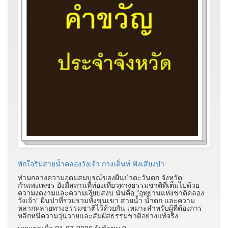
พักใจริมสายน้ำคลองวังเจ้า กางเต็นท์ ฟังเสียงป่า
ท่ามกลางความอุดมสมบูรณ์ของผืนป่าตะวันตก จังหวัด
กำแพงเพชร ยังมีสถานที่ท่องเที่ยวทางธรรมชาติที่เต็มไปด้วย
ความงดงามและความเงียบสงบ นั่นคือ "อุทยานแห่งชาติคลอง
วังเจ้า" ผืนป่าที่รวบรวมทั้งขุนเขา สายน้ำ น้ำตก และความ
หลากหลายทางธรรมชาติไว้ด้วยกัน เหมาะสำหรับผู้ที่ต้องการ
หลีกหนีความวุ่นวายและสัมผัสธรรมชาติอย่างแท้จริง