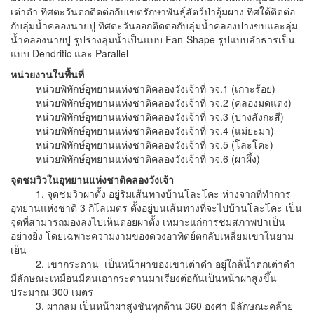
เต่าดำ ทิศตะวันตกติดต่อกับเขตรักษาพันธุ์สัตว์ป่าอุ้มผาง ทิศใต้ติดต่อ
กับลุ่มน้ำคลองนายปู ทิศตะวันออกติดต่อกับลุ่มน้ำคลองปางขบและลุ่ม
น้ำคลองนายปู รูปร่างลุ่มน้ำเป็นแบบ Fan-Shape รูปแบบลำธารเป็น
แบบ Dendritic และ Parallel
หน่วยงานในพื้นที่
หน่วยพิทักษ์อุทยานแห่งชาติคลองวังเจ้าที่ วจ.1 (เกาะร้อย)
หน่วยพิทักษ์อุทยานแห่งชาติคลองวังเจ้าที่ วจ.2 (คลองมดแดง)
หน่วยพิทักษ์อุทยานแห่งชาติคลองวังเจ้าที่ วจ.3 (ปางสังกะสี)
หน่วยพิทักษ์อุทยานแห่งชาติคลองวังเจ้าที่ วจ.4 (แม่ยะมา)
หน่วยพิทักษ์อุทยานแห่งชาติคลองวังเจ้าที่ วจ.5 (โละโคะ)
หน่วยพิทักษ์อุทยานแห่งชาติคลองวังเจ้าที่ วจ.6 (ผาผึ้ง)
จุดชมวิวในอุทยานแห่งชาติคลองวังเจ้า
1. จุดชมวิวผาตั้ง อยู่ริมเส้นทางบ้านโละโคะ ห่างจากที่ทำการ
อุทยานแห่งชาติ 3 กิโลเมตร ตั้งอยู่บนเส้นทางที่จะไปบ้านโละโคะ เป็น
จุดที่สามารถมองลงไปเห็นดอยผาตั้ง เหมาะแก่การชมสภาพป่าเป็น
อย่างยิ่ง โดยเฉพาะความงามของดวงอาทิตย์ตกลับเหลี่ยมเขาในยาม
เย็น
2. เขากระดาน เป็นหน้าผาของเขาเต่าดำ อยู่ใกล้น้ำตกเต่าดำ
มีลักษณะเหมือนมีคนเอากระดานมาเรียงต่อกันเป็นหน้าผาสูงขึ้น
ประมาณ 300 เมตร
3. ผากลม เป็นหน้าผาสูงชันทุกด้าน 360 องศา มีลักษณะคล้าย