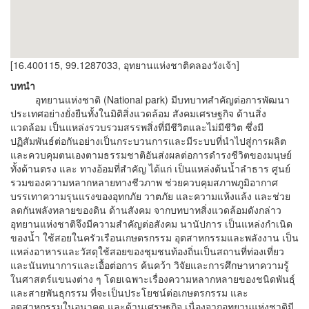
[16.400115, 99.1287033, อุทยานแห่งชาติคลองวังเจ้า]
บทนำ
อุทยานแห่งชาติ (National park) มีบทบาทสำคัญต่อการพัฒนา
ประเทศอย่างยั่งยืนทั้งในมิติสิ่งแวดล้อม สังคมเศรษฐกิจ ด้านสิ่ง
แวดล้อม เป็นแหล่งรวบรวมสรรพสิ่งที่มีชีวิตและไม่มีชีวิต ซึ่งมี
ปฏิสัมพันธ์ต่อกันอย่างเป็นกระบวนการและมีระบบที่นำไปสู่การผลิต
และควบคุมตนเองตามธรรมชาติอันส่งผลต่อการดำรงชีวิตของมนุษย์
ทั้งด้านตรง และ ทางอ้อมที่สำคัญ ได้แก่ เป็นแหล่งต้นน้ำลำธาร ศูนย์
รวมของความหลากหลายทางชีวภาพ ช่วยควบคุมสภาพภูมิอากาศ
บรรเทาความรุนแรงของอุทกภัย วาตภัย และความแห้งแล้ง และช่วย
ลดกันพลังทลายของดิน ด้านสังคม จากบทบาทสิ่งแวดล้อมดังกล่าว
อุทยานแห่งชาติจึงมีความสำคัญต่อสังคม นานัปการ เป็นแหล่งกำเนิด
ของน้ำ ใช้สอยในครัวเรือนเกษตรกรรม อุตสาหกรรมและพลังงาน เป็น
แหล่งอาหารและวัสดุใช้สอยของชุมชนท้องถิ่นเป็นสถานที่ท่องเที่ยว
และนันทนาการและเอื้อต่อการ ค้นคว้า วิจัยและการศึกษาหาความรู้
ในศาสตร์แขนงต่าง ๆ โดยเฉพาะเรื่องความหลากหลายของชนิดพันธุ์
และสายพันธุกรรม ที่จะเป็นประโยชน์ต่อเกษตรกรรม และ
อุตสาหกรรมในอนาคต และด้านเศรษฐกิจ เนื่องจากอุทยานแห่งชาติมี