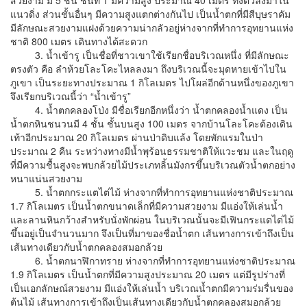
แนวดิ่ง ส่วนชั้นอื่นๆ มีความสูงแตกต่างกันไป เป็นน้ำตกที่มีสีบุษราคัม
มีลักษณะสวยงามแฝงด้วยความน่ากลัวอยู่ห่างจากที่ทำการอุทยานแห่ง
ชาติ 800 เมตร เดินทางได้สะดวก
3. น้ำเข้ารู เป็นชื่อที่ชาวเขาใช้เรียกชื่อบริเวณหนึ่ง ที่มีลักษณะ
ตรงตัว คือ ลำห้วยโละโคะไหลลงมา ถึงบริเวณนี้จะมุดหายเข้าไปใน
ภูเขา เป็นระยะทางประมาณ 1 กิโลเมตร ไปโผล่อีกด้านหนึ่งของภูเขา
จึงเรียกบริเวณนี้ว่า “น้ำเข้ารู”
4. น้ำตกคลองโป่ง มีชื่อเรียกอีกหนึ่งว่า น้ำตกคลองน้ำแดง เป็น
น้ำตกหินชนวนมี 4 ชั้น ชั้นบนสูง 100 เมตร จากบ้านโละโคะต้องเดิน
เท้าอีกประมาณ 20 กิโลเมตร ผ่านป่าดิบแล้ง โดยพักแรมในป่า
ประมาณ 2 คืน ระหว่างทางมีน้ำพุร้อนธรรมชาติให้แวะชม และในฤดู
ที่มีความชื้นสูงจะพบกล้วยไม้ประเภทลิ้นมังกรขึ้นบริเวณตัวน้ำตกอย่าง
หนาแน่นสวยงาม
5. น้ำตกกระแตไต่ไม้ ห่างจากที่ทำการอุทยานแห่งชาติประมาณ
1.7 กิโลเมตร เป็นน้ำตกขนาดเล็กที่มีความสวยงาม มีแอ่งให้เล่นน้ำ
และลานหินกว้างสำหรับนั่งพักผ่อน ในบริเวณนั้นจะมีเฟินกระแตไต่ไม้
ขึ้นอยู่เป็นจำนวนมาก จึงเป็นที่มาของชื่อน้ำตก เส้นทางการเข้าถึงเป็น
เส้นทางเดียวกับน้ำตกคลองสมอกล้วย
6. น้ำตกนาฬิกาทราย ห่างจากที่ทำการอุทยานแห่งชาติประมาณ
1.9 กิโลเมตร เป็นน้ำตกที่มีความสูงประมาณ 20 เมตร แต่มีรูปร่างที่
เป็นเอกลักษณ์สวยงาม มีแอ่งให้เล่นน้ำ บริเวณน้ำตกมีความร่มรื่นของ
ต้นไม้ เส้นทางการเข้าถึงเป็นเส้นทางเดียวกับน้ำตกคลองสมอกล้วย