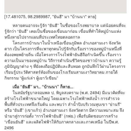
[17.481075, 98.2989987, "ยันฮี" มา "บ้านนา" หาย]
หลายคนอาจจะรู้จัก “ยันฮี” ในชื่อของโรงพยาบาล แต่น้อยคนที่จะ
รู้จักว่า “ยันฮี” เคยเป็นชื่อของเขื่อนมาก่อน เขื่อนที่ทำให้หมู่บ้านแห่ง
หนึ่งหายไปจากแผนที่ประเทศไทยตลอดกาล
โครงการบ้านนาในน้ำเหนือเขื่อนภูมิพล อำเภอสามเงา จังหวัด
ตาก เป็นโครงการที่จะพาทุกคนไปรู้จักกับเรื่องราวของหมู่บ้านหนึ่งที่
ต้องอพยพย้ายถิ่น เมื่อโครงการโรงไฟฟ้ายันฮีถือกำเนิดขึ้น เรื่องราว
ความเป็นมาของหมู่บ้าน วิถีการดำเนินชีวิตของชาวบ้านนา ความรู้
ภูมิปัญญาต่าง ๆ ที่ยังคงถือปฏิบัติและสืบทอด ถูกบันทึกไว้ผ่านโครงการ
เรียนรู้ประวัติศาสตร์ท้องถิ่นของโรงเรียนสามเงาวิทยาคม ภายใต้
กิจกรรม “ผู้แก่เล่า ผู้เยาว์เขียน”
เมื่อ “ยันฮี” มา.. “บ้านนา” ก็หาย...
ในสมัยรัฐบาลจอมพล ป. พิบูลสงคราม (พ.ศ. 2494) มีแนวคิดที่จะ
สร้างโรงไฟฟ้าขนาดใหญ่ โดยเฉพาะโรงไฟฟ้าพลังน้ำ การสำรวจ
พื้นที่ทั่วประเทศจึงเริ่มต้น และพบว่า ลำน้ำปิงบริเวณหุบเขา “ย่านรี”
หรือ “ยันฮี” (เขาแก้ว) อำเภอสามเงา จังหวัดตาก มีความเหมาะสม จึง
นำมาสู่การก่อตั้ง “การไฟฟ้ายันฮี” (กฟย.) เพื่อรับผิดชอบการสร้าง
“เขื่อนยันฮี” และผลิตไฟฟ้าให้กับภาคกลางและภาคเหนือ ในปีพ.ศ.
2496