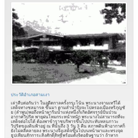
ประวัติอำเภอสามเงา
เล่าสืบต่อกันว่า ในอดีตกาลครั้งกระโน้น พระนางจามเทวีได้
เสด็จทางชลมารค ขึ้นมา ตามลำน้ำปิงจะไปครองเมืองหริภุญชั
ย (ลำพูน)พอถึงหน้าผาริมน้ำแห่งหนึ่งก็เกิดอัศจรรย์ปั่นป่วน
อากาศวิปริต พายุฝนโหมกระหน่ำหนัก พระนางไม่สามารถที่จะ
เสด็จต่อไปได้ ต้องพาข้าราชบริพารขึ้นไปประทับหลบภาวะ
วิปริตของดินฟ้าอยู่ ณ ที่นั้นถึง 3 วัน 3 คืน สภาพดินฟ้าอากาศก็
ยังไม่คลี่คลายลง พระนางจึงเสด็จขึ้นไปบนหน้าผาและทรงจุด
ธูปเทียนสักการะสิ่งศักดิ์สิทธิ์พร้อมตั้งจิตอธิษฐานว่า ถ้าหาก