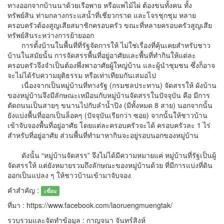
ทางออกจากบ้านนาด้วยเรือพาย หรือแพไม้ไผ่ ต้องขนทั้งคน ทั้ง
ทรัพย์สิน ท่ามกลางกระแสน้ำที่เชี่ยวกราด และโจรชุกชุม หลาย
ครอบครัวต้องสูญเสียสมาชิกครอบครัว ขณะที่หลายครอบครัวสูญเสีย
ทรัพย์สินระหว่างการย้ายออก
การตั้งบ้านในพื้นที่ที่รัฐจัดการให้ ไม่ใช่เรื่องที่คุ้นเคยสำหรับชาว
บ้านในสมัยนั้น การจัดสรรพื้นที่อยู่อาศัยและพื้นที่ทำกินให้แต่ละ
ครอบครัวจึงจำเป็นต้องพึ่งพาอาศัยผู้ใหญ่บ้าน และผู้นำชุมชน ซึ่งก็อาจ
จะไม่ได้รับความยุติธรรม หรือเท่าเทียมกันเสมอไป
เนื่องจากเป็นหมู่บ้านที่ทางรัฐ (กรมชลประทาน) จัดสรรให้ ผังบ้าน
ของหมู่บ้านจึงมีลักษณะเหมือนกับหมู่บ้านจัดสรรในปัจจุบัน คือ มีการ
ตัดถนนเป็นสายๆ ขนานไปกับลำน้ำปิง (มีทั้งหมด 8 สาย) นอกจากนั้น
ยังแบ่งพื้นที่ออกเป็นล็อคๆ (ปัจจุบันเรียกว่า ซอย) จากนั้นให้ชาวบ้าน
เข้าจับจองพื้นที่อยู่อาศัย โดยแต่ละครอบครัวจะได้ ครอบครัวละ 1 ไร่
สำหรับที่อยู่อาศัย ส่วนพื้นที่ทำมาหากินจะอยู่รอบนอกของหมู่บ้าน
ดังนั้น “หมู่บ้านจัดสรร” จึงไม่ได้มีความหมายแค่ หมู่บ้านที่รัฐเป็นผู้
จัดสรรให้ แต่ยังหมายรวมถึงลักษณะของหมู่บ้านด้วย ที่มีการแบ่งที่ดิน
ออกเป็นแปลง ๆ ให้ชาวบ้านเข้ามาจับจอง
คำสำคัญ :
เขื่อน
ที่มา : https://www.facebook.com/laoruengmuengtak/
รวบรวมและจัดทำข้อมูล : กาญจนา จันทร์สิงห์