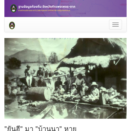
Toggle
navigati
"ยันฮี" มา "บ้านนา" หาย