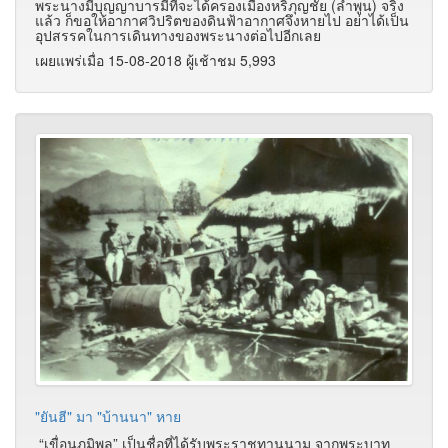
พระนางมีบุญญาบารมีที่จะได้ครองเมืองหริภุญชัย (ลำพูน) จริง
แล้ว ก็ขอให้อากาศวิปริตของดินฟ้าอากาศจึงหายไป อย่าได้เป็น
อุปสรรคในการเดินทางของพระนางต่อไปอีกเลย
เผยแพร่เมื่อ 15-08-2018 ผู้เช้าชม 5,993
"ยันฮี" มา "บ้านนา" หาย
“เขื่อนภูมิพล” เป็นชื่อที่ได้รับพระราชทานนาม จากพระบาท