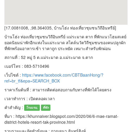
[17.0081008, ,98.364035, บ้านโฮ่ง ท่องเที่ยวชุมชนวิถีอินทรีย์]
บ้านโฮ่ง ท่องเที่ยวชุมชนวิถีอินทรีย์ แม่ระมาด ตาก ที่พักแนวโฮมสเตย์
ยอดนิยมน่าพักอีกแห่งในแม่ระมาด สไตล์นวัตวิถีชุมชนของคนปลูกผัก
ที่พักพร้อมอาหารเช้า ราคาถูก ประหยัด เหมาะสำหรับพักผ่อน
สถานที่ : 52 หมู่ 5 ต.แม่ระมาด อ.แม่ระมาด จ.ตาก
เบอร์โทร : 083-5710496
เว็ปไซต์ :
https://www.facebook.com/CBTBaanHong/?
ref=br_tf&epa=SEARCH_BOX
ราคาเริ่มต้นที่ : สามารถติดต่อสอบถามกับทางที่พักได้โดยตรง
เวลาทำการ : เปิดตลอดเวลา
คำสำคัญ :
โรงแรม,
ที่พัก
ที่มา : https://khunnaiver.blogspot.com/2020/06/6-mae-ramat-
district-hotels-resort-tak-province.html
รวบรวมและจัดทำข้อมูล : กาญจนา จันทร์สิงห์