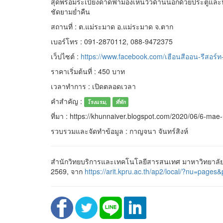
สุดพร้อมระเบียงดาดฟ้ามองเห็นวิวด้านนอกด้วยประตูและ
ชัดยามย่ำคืน
สถานที่ : ต.แม่ระมาด อ.แม่ระมาด จ.ตาก
เบอร์โทร : 091-2870112, 088-9472375
เว็ปไซต์ :
https://www.facebook.com/เฮือนสีออน-รีสอร
ราคาเริ่มต้นที่ : 450 บาท
เวลาทำการ : เปิดตลอดเวลา
คำสำคัญ :
โรงแรม,
ที่พัก
ที่มา : https://khunnaiver.blogspot.com/2020/06/6-mae-r
รวบรวมและจัดทำข้อมูล : กาญจนา จันทร์สิงห์
สำนักวิทยบริการและเทคโนโลยีสารสนเทศ มาหาวิทยาลัยรา
2569, จาก
https://arit.kpru.ac.th/ap2/local/?nu=p