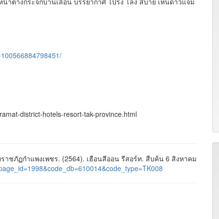
หน้าต่างกระจกบานเลื่อน บรรยากาศ โปร่ง โล่ง สบาย เห็นดาวแจ่ม
์ท-100566884798451/
amat-district-hotels-resort-tak-province.html
ชภัฏกำแพงเพชร. (2564). เฮือนสีออน รีสอร์ท. สืบค้น 6 สิงหาคม
ages&page_id=1998&code_db=610014&code_type=TK008