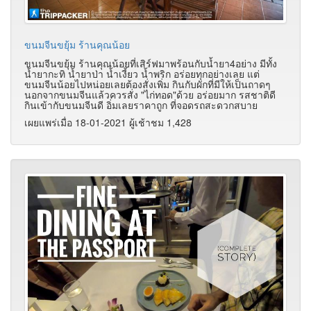
ขนมจีนขยุ้ม ร้านคุณน้อย
ขนมจีนขยุ้ม ร้านคุณน้อยที่เสิร์ฟมาพร้อนกับน้ำยา4อย่าง มีทั้ง
น้ำยากะทิ น้ำยาป่า น้ำเงี้ยว น้ำพริก อร่อยทุกอย่างเลย แต่
ขนมจีนน้อยไปหน่อยเลยต้องสั่งเพิ่ม กินกับผักที่มีให้เป็นถาดๆ
นอกจากขนมจีนแล้วควรสั่ง "ไก่ทอด"ด้วย อร่อยมาก รสชาติดี
กินเข้ากับขนมจีนดี อิ่มเลยราคาถูก ที่จอดรถสะดวกสบาย
เผยแพร่เมื่อ 18-01-2021 ผู้เช้าชม 1,428