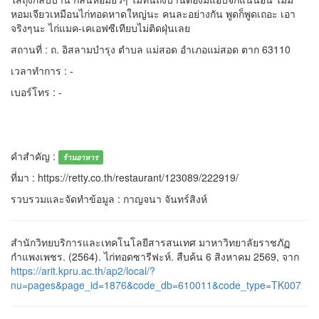
หอมเจียวเหมือนไก่ทอดหาดใหญ่นะ คนละอย่างกัน พูดก็พูดเถอะ เอา
จริงๆนะ ไก่แมค-เคเอฟซีเทียบไม่ติดฝุ่นเลย
สถานที่ : ถ. อิสลามบำรุง ตำบล แม่สอด อำเภอแม่สอด ตาก 63110
เวลาทำการ : -
เบอร์โทร : -
คำสำคัญ :
ร้านอาหาร
ที่มา : https://retty.co.th/restaurant/123089/222919/
รวบรวมและจัดทำข้อมูล : กาญจนา จันทร์สิงห์
สำนักวิทยบริการและเทคโนโลยีสารสนเทศ มาหาวิทยาลัยราชภัฏ
กำแพงเพชร. (2564). ไก่ทอดซารีฟะห์. สืบค้น 6 สิงหาคม 2569, จาก
https://arit.kpru.ac.th/ap2/local/?
nu=pages&page_id=1876&code_db=610011&code_type=TK007