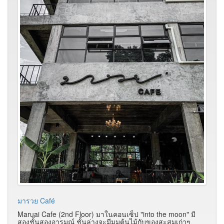
มารวย Café
Maruai Cafe (2nd Floor) มาในคอนเซ็ป "into the moon" มี
สองชั้นสองอารมณ์ ชั้นล่างจะมีมุมต้นไม้กับของสะสมเก่าๆ