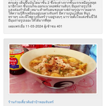
ตกแต่ง เดินขึ้นบันไดมาชั้น 2 ซึ่งจะต่างจากชั้นแรกเหมือนหลุด
มาอีกโลก ชั้นบนก็จะออกแนวลอฟท์งานดิบๆ มีมุมถ่ายรูปให้
แสงส่องกำลังดี เหมาะสำหรับคนชอบคาเฟ่ถ่ายรูปมารวยอยาก
ให้ความรู้สึกเหมือนอยู่บนดวงจันทร์ มีความปูนเปลือย หินๆ
ทรายๆ และมีไฟดวงจันทร์วางอยู่รอบๆ มารวยตั้งใจแต่งชั้นนี้ให้
มีมุมถ่ายรูปเยอะให้ได้มากที่สุด
เผยแพร่เมื่อ 11-03-2024 ผู้เช้าชม 401
ร้านก๋วยเตี๋ยวต้มยำป้าหอมจันทร์