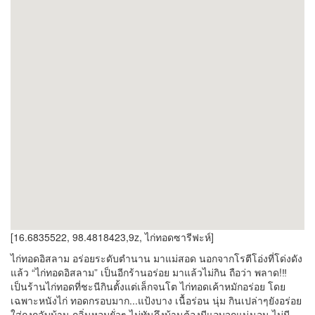
[16.6835522, 98.4818423,9z, ไก่ทอดซารีฟะห์]
ไก่ทอดอิสลาม อร่อยระดับตำนาน มาแม่สอด นอกจากโรตีโอ่งที่โด่งดัง
แล้ว “ไก่ทอดอิสลาม” เป็นอีกร้านอร่อย มาแล้วไม่กิน ถือว่า พลาด!‼️
เป็นร้านไก่ทอดที่ชะนีกินตั้งแต่เล็กจนโต ไก่ทอดเค้าหมักอร่อย โดย
เฉพาะหนังไก่ ทอดกรอบมาก...แป้งบาง เนื้อร่อน นุ่ม กินเปล่าๆยังอร่อย
ใส่ถุงกลับบ้าน กลิ่นหอมยั่วๆ ไม่ทันถึงบ้านต้องมีแอบจกแน่นอน ไม่มี