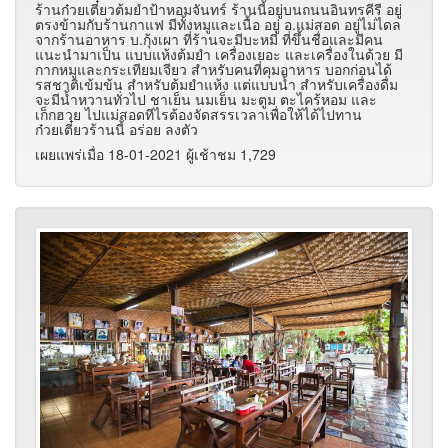
ร้านก๋วยเตี๋ยวต้มยำป้าหอมจันทร์ ร้านนี้อยู่บนถนนอินทรคีรี อยู่
ตรงข้ามกับร้านกาแฟ มีทั้งหมูและเนื้อ อยู่ อ.แม่สอด อยู่ไม่ไดล
จากร้านอาหาร บ.กุ้งเผา ที่ร้านจะมีบะหมี่ ที่ขึ้นชื่อและมีคน
แนะนำมาเป็น แบบแห้งต้มยำ เครื่องเยอะ และเครื่องในด้วย มี
กากหมูและกระเทียมเจียว สำหรับคนที่คุมอาหาร บอกก่อนได้
รสชาติเข้มข้น สำหรับต้มยำแห้ง แต่แบบน้ำ สำหรับเครื่องดื่ม
จะมีน้ำหวานทั่วไป ชาเย็น นมเย็น มะตูม ตะไคร้หอม และ
เก็กฮวย ไปแม่สอดทีไรต้องจัดสรรเวลาเพื่อให้ได้ไปทาน
ก๋วยเตี๋ยวร้านนี้ อร่อย ลงตัว
เผยแพร่เมื่อ 18-01-2021 ผู้เช้าชม 1,729