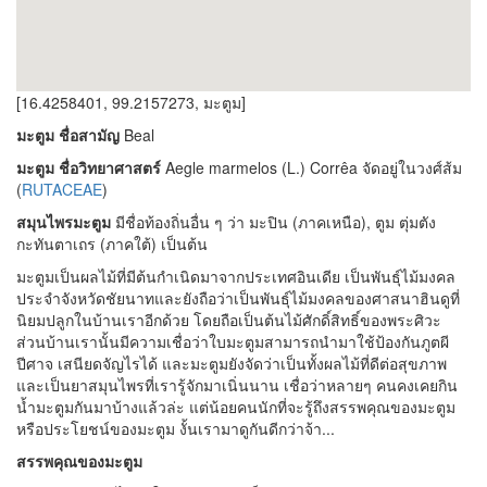
[16.4258401, 99.2157273, มะตูม]
มะตูม ชื่อสามัญ
Beal
มะตูม ชื่อวิทยาศาสตร์
Aegle marmelos (L.) Corrêa จัดอยู่ในวงศ์ส้ม
(
RUTACEAE
)
สมุนไพรมะตูม
มีชื่อท้องถิ่นอื่น ๆ ว่า มะปิน (ภาคเหนือ), ตูม ตุ่มตัง
กะทันตาเถร (ภาคใต้) เป็นต้น
มะตูมเป็นผลไม้ที่มีต้นกำเนิดมาจากประเทศอินเดีย เป็นพันธุ์ไม้มงคล
ประจำจังหวัดชัยนาทและยังถือว่าเป็นพันธุ์ไม้มงคลของศาสนาฮินดูที่
นิยมปลูกในบ้านเราอีกด้วย โดยถือเป็นต้นไม้ศักดิ์สิทธิ์ของพระศิวะ
ส่วนบ้านเรานั้นมีความเชื่อว่าใบมะตูมสามารถนำมาใช้ป้องกันภูตผี
ปีศาจ เสนียดจัญไรได้ และมะตูมยังจัดว่าเป็นทั้งผลไม้ที่ดีต่อสุขภาพ
และเป็นยาสมุนไพรที่เรารู้จักมาเนิ่นนาน เชื่อว่าหลายๆ คนคงเคยกิน
น้ำมะตูมกันมาบ้างแล้วล่ะ แต่น้อยคนนักที่จะรู้ถึงสรรพคุณของมะตูม
หรือประโยชน์ของมะตูม งั้นเรามาดูกันดีกว่าจ้า...
สรรพคุณของมะตูม