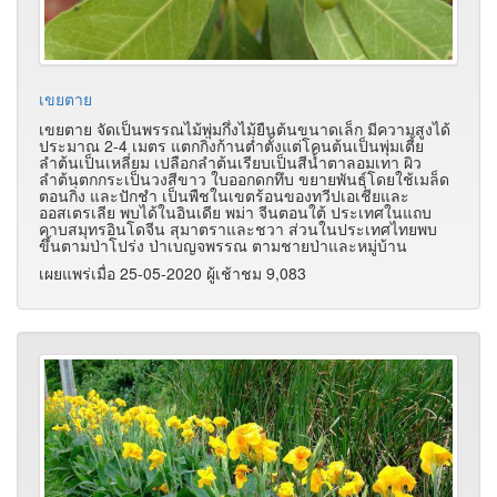
เขยตาย
เขยตาย จัดเป็นพรรณไม้พุ่มกึ่งไม้ยืนต้นขนาดเล็ก มีความสูงได้
ประมาณ 2-4 เมตร แตกกิ่งก้านต่ำตั้งแต่โคนต้นเป็นพุ่มเตี้ย
ลำต้นเป็นเหลี่ยม เปลือกลำต้นเรียบเป็นสีน้ำตาลอมเทา ผิว
ลำต้นตกกระเป็นวงสีขาว ใบออกดกทึบ ขยายพันธุ์โดยใช้เมล็ด
ตอนกิ่ง และปักชำ เป็นพืชในเขตร้อนของทวีปเอเชียและ
ออสเตรเลีย พบได้ในอินเดีย พม่า จีนตอนใต้ ประเทศในแถบ
คาบสมุทรอินโดจีน สุมาตราและชวา ส่วนในประเทศไทยพบ
ขึ้นตามป่าโปร่ง ป่าเบญจพรรณ ตามชายป่าและหมู่บ้าน
เผยแพร่เมื่อ 25-05-2020 ผู้เช้าชม 9,083