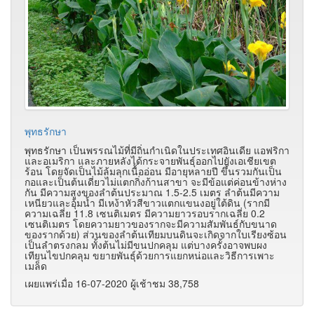
พุทธรักษา
พุทธรักษา เป็นพรรณไม้ที่มีถิ่นกำเนิดในประเทศอินเดีย แอฟริกา
และอเมริกา และภายหลังได้กระจายพันธุ์ออกไปยังเอเชียเขต
ร้อน โดยจัดเป็นไม้ล้มลุกเนื้ออ่อน มีอายุหลายปี ขึ้นรวมกันเป็น
กอและเป็นต้นเดี่ยวไม่แตกกิ่งก้านสาขา จะมีข้อแต่ค่อนข้างห่าง
กัน มีความสูงของลำต้นประมาณ 1.5-2.5 เมตร ลำต้นมีความ
เหนียวและอุ้มน้ำ มีเหง้าหัวสีขาวแตกแขนงอยู่ใต้ดิน (รากมี
ความเฉลี่ย 11.8 เซนติเมตร มีความยาวรอบรากเฉลี่ย 0.2
เซนติเมตร โดยความยาวของรากจะมีความสัมพันธ์กับขนาด
ของรากด้วย) ส่วนของลำต้นเทียมบนดินจะเกิดจากใบเรียงซ้อน
เป็นลำตรงกลม ทั้งต้นไม่มีขนปกคลุม แต่บางครั้งอาจพบผง
เทียนไขปกคลุม ขยายพันธุ์ด้วยการแยกหน่อและวิธีการเพาะ
เมล็ด
เผยแพร่เมื่อ 16-07-2020 ผู้เช้าชม 38,758