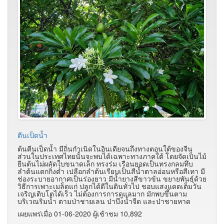
ตีนเป็ดน้ำ
ต้นตีนเป็ดน้ำ มีถิ่นกำเนิดในอินเดียจนถึงทางตอนใต้ของจีน
ส่วนในประเทศไทยนั้นจะพบได้เฉพาะทางภาคใต้ โดยจัดเป็นไม้
ยืนต้นไม่ผลัดใบขนาดเล็ก ทรงร่ม เรือนยอดเป็นทรงกลมทึบ
ลำต้นแตกกิ่งต่ำ เปลือกลำต้นเรียบเป็นสีน้ำตาลอ่อนหรือสีเทา มี
ช่องระบายอากาศเป็นร่องยาว มีน้ำยางสีขาวข้น ขยายพันธุ์ด้วย
วิธีการเพาะเมล็ดแก่ ปลูกได้ดีในดินทั่วไป ชอบแสงแดดเต็มวัน
เจริญเติบโตได้เร็ว ไม่ต้องการการดูแลมาก มักพบขึ้นตาม
บริเวณริมน้ำ ตามป่าชายเลน ป่าบึงน้ำจืด และป่าชายหาด
เผยแพร่เมื่อ 01-06-2020 ผู้เช้าชม 10,892