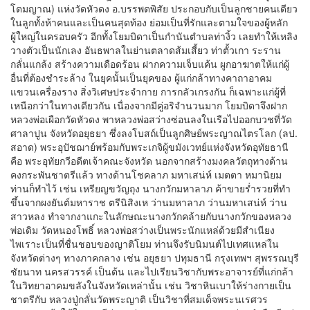
โตมญาณ) แห่งวัดหัวดง อ.บรรพตพิสัย ประกอบกับเป็นลูกชายคนเดียว
ในลูกทั้งห้าคนและเป็นคนสุดท้อง ย่อมเป็นที่รักและตามใจของผู้หลัก
ผู้ใหญ่ในครอบครัว อีกทั้งโยมบิดาเป็นกำนันตำบลท่างิ้ว เลยทำให้เหลิง
วางตัวเป็นนักเลง อันธพาลในย่านตลาดส้มเสี้ยว ท่าตั้วเกา ระราน
กลั่นแกล้ง สร้างความเดือดร้อน ฝากความเจ็บแค้น ผูกอาฆาตให้แก่ผู้
อื่นที่ต้องชำระล้าง ในยุคนั้นเป็นยุคของ ผู้แก่กล้าทางคาถาอาคม
แขวนเครื่องราง สิ่งวิเศษประจำกาย การกลัวเกรงกัน ก็เฉพาะแก่ผู้ที่
เหนือกว่าในทางเดียวกัน เนื่องจากมีคู่อริจำนวนมาก โยมบิดาจึงฝาก
หลวงพ่อเผือกวัดหัวดง พาหลวงพ่อสว่างซ่อนลงในเรือไปออกบวชที่วัด
ศาลาปูน จังหวัดอยุธยา ซึ่งลงโบสถ์เป็นลูกศิษย์พระญาณไตรโลก (ลป.
สอาด) พระอุปัชฌาย์พร้อมกับพระเกจิผู้ขมังเวทย์แห่งจังหวัดอุทัยธานี
คือ พระอุทัยกวีอดีตเจ้าคณะจังหวัด นอกจากสร้างมงคลวัตถุทางด้าน
คงกระพันชาตรีแล้ว ทางด้านโชคลาภ มหาเสน่ห์ เมตตา หมานิยม
ท่านก็ทำไว้ เช่น เหรียญขวัญถุง นางกวักมหาลาภ ค้าขายร่ำรวยที่ทำ
ขึ้นจากผงยันต์มหาราช ตรีนิสิงเห ว่านมหาลาภ ว่านมหาเสน่ห์ ว่าน
สาวหลง ทำจากงาแกะในลักษณะนางกวักคล้ายกับนางกวักของหลวง
พ่อเดิม วัดหนองโพธิ์ หลวงพ่อสว่างเป็นพระนักแหล่ด้วยมีสำเนียง
ไพเราะเป็นที่ชื่นชอบของญาติโยม ท่านจึงรับนิมนต์ไปเทศแหล่ใน
จังหวัดต่างๆ ทางภาคกลาง เช่น อยุธยา ปทุมธานี กรุงเทพฯ สุพรรณบุรี
ชัยนาท นครสวรรค์ เป็นต้น และไปเรียนวิชากับพระอาจารย์ที่แก่กล้า
ในวิทยาอาคมขลังในจังหวัดเหล่านั้น เช่น วิชาหินเบาให้ร่างกายเป็น
ชาตรีกับ หลวงปู่กลั่นวัดพระญาติ เป็นวิชาที่สมเด็จพระนเรศวร