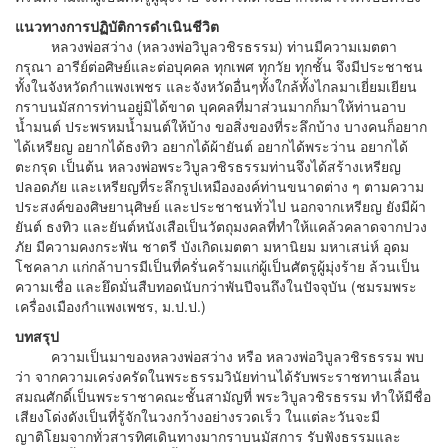
แนวทางการปฏิบัติการดำเนินชีวิต
หลวงพ่อสว่าง (หลวงพ่อวิบูลวชิรธรรม) ท่านมีความเมตตา
กรุณา อารีย์ต่อศิษย์และต่อบุคคล ทุกเพศ ทุกวัย ทุกชั้น จึงมีประชาชน
ทั้งในจังหวัดกำแพงเพชร และจังหวัดอื่นๆทั้งใกล้ทั้งไกลมาเยี่ยมเยียน
กราบนมัสการท่านอยู่มิได้ขาด บุคคลที่มาส่วนมากก็มาให้ท่านอาบ
น้ำมนต์ ประพรหมน้ำมนต์ให้บ้าง ขอสิ่งของที่ระลึกบ้าง บางคนก็อยาก
ได้เหรียญ อยากได้ธงทิว อยากได้ผ้ายันต์ อยากได้พระว่าน อยากได้
ตะกรุด เป็นต้น หลวงพ่อพระวิบูลวชิรธรรมท่านจึงได้สร้างเหรียญ
ปลอดภัย และเหรียญที่ระลึกรูปเหมืององค์ท่านขนาดต่าง ๆ ตามความ
ประสงค์ของศิษยานุศิษย์ และประชาชนทั่วไป นอกจากเหรียญ ยังมีผ้า
ยันต์ ธงทิว และยันต์หนังเสือเป็นวัตถุมงคลที่ทำให้แคล้วคลาดจากปวง
ภัย มีความคงกระพัน ชาตรี บังเกิดเมตตา มหานิยม มหาเสน่ห์ อุดม
โชคลาภ แก่กล้าบารมีเป็นที่ครั่นคร้ามแก่ผู้เป็นศัตรูผู้มุ่งร้าย ล้วนเป็น
ความเชื่อ และยึดมั่นสืบทอดนับกว่าพันปีจนถึงในปัจจุบัน (ชมรมพระ
เครื่องเมืองกำแพงเพชร, ม.ป.ป.)
บทสรุป
ความเป็นมาของหลวงพ่อสว่าง หรือ หลวงพ่อวิบูลวชิรธรรม พบ
ว่า จากความเคร่งครัดในพระธรรมวินัยท่านได้รับพระราชทานเลื่อน
สมณศักดิ์เป็นพระราชาคณะชั้นสามัญที่ พระวิบูลวชิรธรรม ทำให้มีชื่อ
เสียงโด่งดังเป็นที่รู้จักในวงกว้างอย่างรวดเร็ว ในแต่ละวันจะมี
ญาติโยมจากทั่วสารทิศเดินทางมากราบนมัสการ รับฟังธรรมและ