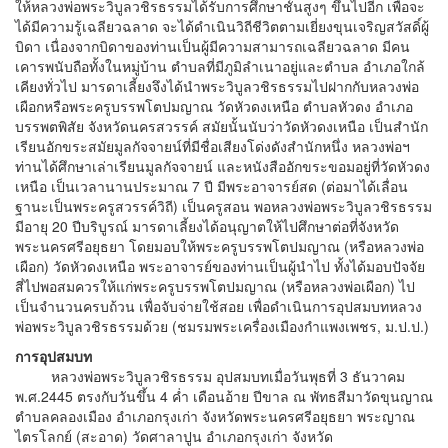
ให้หลวงพ่อพระวิบูลวชิรธรรมได้รับการศึกษาชั้นสูงๆ ขึ้นไปอีก เพื่อจะ
ได้มีความรู้เฉลียวฉลาด จะได้ดำเนินวิถีชีวิตตามเยี่ยงขุนเจริญสวัสดิ์ผู้
บิดา เนื่องจากบิดาของท่านเป็นผู้มีความสามารถเฉลียวฉลาด มีคน
เคารพนับถือทั้งในหมู่บ้าน ตำบลที่มีภูมิลำเนาอยู่และตำบล อำเภอใกล้
เคียงทั่วไป มารดาเลี้ยงจึงได้นำพระวิบูลวชิรธรรมไปฝากกับหลวงพ่อ
เผือกหรือพระครูบรรพโตปมญาณ วัดหัวดงเหนือ ตำบลหัวดง อำเภอ
บรรพตพิสัย จังหวัดนครสวรรค์ สมัยนั้นนับว่าวัดหัวดงเหนือ เป็นสำนัก
เรียนอักขระสมัยมูลกัจจายน์ที่มีชื่อเสียงโด่งดังสำนักหนึ่ง หลวงพ่อฯ
ท่านได้ศึกษาเล่าเรียนมูลกัจจายน์ และหนังสืออักขระขอมอยู่ที่วัดหัวดง
เหนือ เป็นเวลานานประมาณ 7 ปี มีพระอาจารย์สด (ต่อมาได้เลื่อน
ฐานะเป็นพระครูสวรรค์วิถี) เป็นครูสอน พอหลวงพ่อพระวิบูลวชิรธรรม
มีอายุ 20 ปีบริบูรณ์ มารดาเลี้ยงได้อนุญาตให้ไปศึกษาต่อที่จังหวัด
พระนครศรีอยุธยา โดยมอบให้พระครูบรรพโตปมญาณ (หรือหลวงพ่อ
เผือก) วัดหัวดงเหนือ พระอาจารย์ของท่านเป็นผู้นำไป ทั้งได้มอบปัจจัย
สี่ไปพอสมควรให้แก่พระครูบรรพโตปมญาณ (หรือหลวงพ่อเผือก) ไป
เป็นจำนวนครบถ้วน เพื่อจับจ่ายใช้สอย เพื่อดำเนินการอุปสมบทหลวง
พ่อพระวิบูลวชิรธรรมด้วย (ชมรมพระเครื่องเมืองกำแพงเพชร, ม.ป.ป.)
การอุปสมบท
หลวงพ่อพระวิบูลวชิรธรรม อุปสมบทเมื่อวันพุธที่ 3 ธันวาคม
พ.ศ.2445 ตรงกับวันขึ้น 4 ค่ำ เดือนอ้าย ปีขาล ณ พัทธสีมาวัดขุนญาณ
ตำบลคลองเมือง อำเภอกรุงเก่า จังหวัดพระนครศรีอยุธยา พระญาณ
ไตรโลกย์ (สะอาด) วัดศาลาปูน อำเภอกรุงเก่า จังหวัด