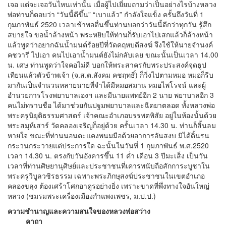
เจอ แต่จะเจอวันไหนเท่านั้น เมื่อผู้ไปเยี่ยมถามว่าเป็นอย่างไรบ้างหลวง
พ่อท่านก็ตอบว่า “วันนี้ดีขึ้น” “เบาแล้ว” กำลังใจแข็ง ครั้นถึงวันที่ 1
กุมภาพันธ์ 2520 เวลาเช้าพอตื่นขึ้นท่านบอกว่าวันนี้ดีกว่าทุกวัน รู้สึก
สบายใจ ขอน้ำล้างหน้า พระหยิบให้ท่านก็รับเอาไปเสกแล้วก็ล้างหน้า
แล้วพูดว่าอยากฉันน้ำมนต์ร้อยปีที่วัดคฤหบดีสงฆ์ จึงใช้ให้นายจำนงค์
คชวารี ไปเอา คนไปเอาน้ำมนต์ยังไม่กลับเลย ขณะนั้นเป็นเวลา 14.00
น. เศษ ท่านพูดว่าใจคอไม่ดี บอกให้พระสาครกับพระประสงค์จุดธูป
เทียนแล้วตัวข้าพเจ้า (จ.ส.ต.สังคม คชฤทธิ์) ก็วิ่งไปตามหมอ หมอก็รีบ
มากันเป็นจำนวนหลายนายที่จำได้มีหมอสมาน หมอไพโรจน์ และผู้
อำนวยการโรงพยาบาลเองฯ และมีนายแพทย์อีก 2 นาย พยาบาลอีก 3
คนไม่ทราบชื่อ ได้มาช่วยกันปฐมพยาบาลและฉีดยาตลอด ทั้งหลวงพ่อ
พระครูนิยุติธรรมศาสตร์ เจ้าคณะอำเภอบรรพตพิสัย อยู่ในห้องนั้นด้วย
พระสมุห์เสาร์ วัดคลองเจริญก็อยู่ด้วย ครั้นเวลา 14.30 น. ท่านก็สิ้นลม
หายใจ ขณะที่ท่านนอนตะแคงพนมมือด้วยอาการอันสงบ มิได้ดิ้นรน
กระวนกระวายแต่ประการใด ฉะนั้นในวันที่ 1 กุมภาพันธ์ พ.ศ.2520
เวลา 14.30 น. ตรงกับวันอังคารขึ้น 11 ค่ำ เดือน 3 ปีมะเส็ง เป็นวัน
เวลาที่ท่านศิษยานุศิษย์และประชาชนที่เคารพนับถือสักการะบูชาใน
พระครูวิบูลวชิรธรรม เฉพาะพระภิกษุสงฆ์ประชาชนในเขตอำเภอ
คลองขลุง ต้องเศร้าโศกอาดูรอย่างยิ่ง เพราะขาดที่พึ่งทางใจอันใหญ่
หลวง (ชมรมพระเครื่องเมืองกำแพงเพชร, ม.ป.ป.)
ความชำนาญและความสนใจของหลวงพ่อสว่าง
คาถา