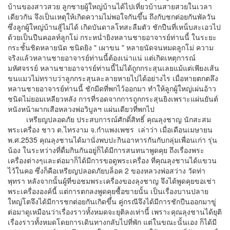
บ้านของสาวสวย ลูกชายผู้ใหญ่บ้านได้ไปเที่ยวบ้านสายสวยในเวลา
เดียวกัน จึงเป็นเหตุให้เกิดความไม่พอใจกันขึ้น ถึงกับชกต่อยกันพัลวัน
ซึ่งลูกผู้ใหญ่บ้านสู้ไม่ได้ เกิดบันดาลโทสะลืมตัว ชักปืนที่เหน็บสะเอวไป
ด้วยเป็นปืนคอลท์ลูกโม่ กระหน่ำยิงหลานชายอาจารย์ท่านนี้ ในระยะ
กระชั้นชิดหลายนัด ชนิดยิง " เผาขน " หลายนัดจนหมดลูกโม่ ความ
จริงแล้วหลานชายอาจารย์ท่านนี้ต้องเน่าแน่ แต่เกิดเหตุการณ์
มหัศจรรย์ หลานชายอาจารย์ท่านนี้ไม่ได้ถูกกระสุนเลยแม้แต่เพียงเส้น
ขนแมวไม่ทราบว่าลูกกระสุนละลายหายไปได้อย่างไร เมื่อหายตกตลึง
หลานชายอาจารย์ท่านนี้ ชักมีดที่พกไว้ออกมา ทำให้ลูกผู้ใหญ่เผ่นอ้าว
ชนิดไม่ยอมเหลียวหลัง การที่รอดจากการถูกกระสุนยิงเพราะแผ่นยันต์
หนังหน้าผากเสือหลวงพ่อวิบูลฯ แผ่นเดียวที่พกไป
เหรียญปลอดภัย ประสบการณ์ศักดิ์สิทธิ์ คุณลุงชาญ นักสะสม
พระเครื่อง ชาว ต.ไทรงาม จ.กำแพงเพชร เล่าว่า เมื่อเดือนเมษายน
พ.ศ.2535 คุณลุงชานได้มานั่งพบปะกินอาหารกันกับกลุ่มเพื่อนเก่า รุ่น
น้อง ในระหว่างที่ดื่มกินกันอยู่ก็ได้มีการสนทนาพูดคุย ถึงเรื่องพระ
เครื่องต่างๆและต่อมาก็ได้มีการขอดูพระเครื่อง ที่คุณลุงชานได้แขวน
ไว้ในคอ ซึ่งก็คือเหรียญปลอดภัยบล็อค 2 ของหลวงพ่อสว่าง วัดท่า
พุทรา หลังจากนั้นผู้ที่ขอชมพระเครื่องของลุงชาญ จึงได้พูดคุยขอเช่า
พระเครื่ององค์นี้ แต่การตกลงพูดคุยซื้อขายนั้น เป็นเรื่องบานปลาย
ใหญ่โตจึงได้มีการชกต่อยกันเกิดขึ้น คู่กรณีจึงได้มีการชักปืนออกมาขู่
ต่อมาดูเหมือนว่าเรื่องราวทั้งหมดจะยุติลงเท่านี้ เพราะคุณลุงชานได้ยุติ
เรื่องราวทั้งหมดโดยการเดินทางกลับไปที่พัก แต่ในขณะนั้นเอง ก็ได้มี