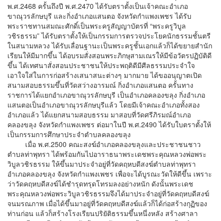
พ.ศ.2468 ครั้นถึงปี พ.ศ.2470 ได้รับตราตั้งเป็นเจ้าคณะอำเภอ
ขาณุวรลักษบุรี และกิ่งอำเภอแสนตอ จังหวัดกำแพงเพชร ได้รับ
พระราชทานสมณะศักดิ์เป็นพระครูสัญญาบัตรที่ “พระครูวิบูล
วชิรธรรม” ได้รับตราตั้งให้เป็นกรรมการตรวจประโยคนักธรรมชั้นตรี
ในสนามหลวง ได้รับเลื่อนฐานะเป็นพระครูชั้นเอกแล้วก็ได้ขยายสำนัก
เรียนให้มีมากขึ้น ได้อบรมสั่งสอนพระภิกษุสามเณรให้มีข้อวัตรปฏิบัติดี
ขึ้น ได้เทศนาสั่งสอนประชาชนให้ประพฤติดีมีศีลธรรมประจำใจ
เอาใจใส่ในการก่อสร้างเสนาสนะต่างๆ มากมาย ได้ขออนุญาตเปิด
สนามสอบธรรมขึ้นที่วัดสว่างอารมณ์ กิ่งอำเภอแสนตอ ครั้นทาง
ราชการได้แยกอำเภอขาณุวรลักษบุรี เป็นอำเภอคลองขลุง กิ่งอำเภอ
แสนตอเป็นอำเภอขาณุวรลักษบุรีแล้ว โดยมีเจ้าคณะอำเภอทั้งสอง
อำเภอแล้ว ได้แยกสนามสอบธรรม มาสอบที่วัดศรีภิรมณ์อำเภอ
คลองขลุง จังหวัดกำแพงเพชร ต่อมาในปี พ.ศ.2490 ได้รับใบตราตั้งให้
เป็นกรรมการศึกษาประจำตำบลคลองขลุง
เมื่อ พ.ศ.2500 คณะสงฆ์อำเภอคลองขลุงและประชาชนชาว
ตำบลท่าพุทรา ได้พร้อมกันไปอาราธนาพระเดชพระคุณหลวงพ่อพระ
วิบูลวชิรธรรม ให้ขึ้นมาประจำอยู่ที่วัดคฤหบดีสงฆ์ตำบลท่าพุทรา
อำเภอคลองขลุง จังหวัดกำแพงเพชร เพื่อจะได้บูรณะวัดให้ดีขึ้น เพราะ
ว่าวัดคฤหบดีสงฆ์ได้ชำรุดทรุดโทรมลงอย่างหนัก ดังนั้นพระเดช
พระคุณหลวงพ่อพระวิบูลวชิรธรรมจึงได้มาประจำอยู่ที่วัดคฤหบดีสงฆ์
จนมรณภาพ เมื่อได้ขึ้นมาอยู่ที่วัดคฤหบดีสงฆ์แล้วก็ได้ก่อสร้างกุฏิของ
ท่านก่อน แล้วก็สร้างโรงเรียนปริยัติธรรมขึ้นหนึ่งหลัง สร้างศาลา