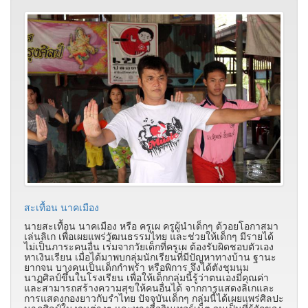
สะเทื้อน นาคเมือง
นายสะเทื้อน นาคเมือง หรือ ครูเผ ครูผู้นำเด็กๆ ด้วอยโอกาสมา
เล่นลิเก เพื่อเผยแพร่วัฒนธรรมไทย และช่วยให้เด็กๆ มีรายได้
ไม่เป็นภาระคนอื่น เร่ิมจากวัยเด็กที่ครูเผ ต้องรับผิดชอบตัวเอง
หาเงินเรียน เมื่อได้มาพบกลุ่มนักเรียนที่มีปัญหาทางบ้าน ฐานะ
ยากจน บางคนเป็นเด็กกำพร้า หรือพิการ จึงได้ตังชุมนุม
นาฏศิลป์ขึ้นในโรงเรียน เพื่อให้เด็กกลุ่มนี้รู้ว่าตนเองมีคุณค่า
และสามารถสร้างความสุขให้คนอื่นได้ จากการแสดงลิเกและ
การแสดงกองยาวกับรำไทย ปัจจุบันเด็กๆ กลุ่มนี้ได้เผยแพร่ศิลปะ