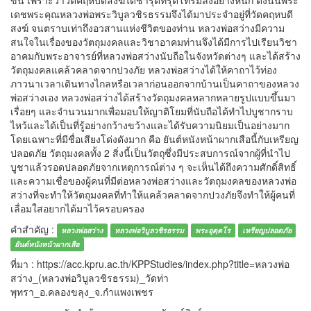
เดชพระคุณหลวงพ่อพระวิบูลวชิรธรรมจึงได้มาประจำอยู่ที่วัดคฤหบดี
สงฆ์ จนตราบเท่าถึงอวสานแห่งชีวิตของท่าน หลวงพ่อสว่างมีความ
สนใจในเรื่องของวัตถุมงคลและวิชาอาคมท่านจึงได้มีการไปเรียนวิชา
อาคมกับพระอาจารย์ที่หลวงพ่อสว่างนับถือในจังหวัดต่างๆ และได้สร้าง
วัตถุมงคลแคล้วคลาดจากปวงภัย หลวงพ่อสว่างได้ให้คาถาไว้ท่อง
ภาวนาเวลาเดินทางไกลหรือเวลาก่อนออกจากบ้านเป็นคาถาของหลวง
พ่อสว่างเอง หลวงพ่อสว่างได้สร้างวัตถุมงคลหลากหลายรูปแบบขึ้นมา
เรื่อยๆ และจำนวนมากเพื่อมอบให้ญาติโยมที่นับถือได้ทำไปบูชากราบ
ไหว้และได้เป็นที่รู้อย่างกว้างขว้างและได้รับความนิยมเป็นอย่างมาก
โดยเฉพาะที่มีชื่อเสียงโด่งดังมาก คือ ยันต์หนังหน้าผากเสือนี้กับเหรียญ
ปลอดภัย วัตถุมงคลทั้ง 2 สิ่งนี้เป็นวัตถุซึ่งมีประสบการณ์จากผู้ที่นำไป
บูชาแล้วรอดปลอดภัยจากเหตุการณ์ต่าง ๆ จะเห็นได้ถึงความศักดิ์สิทธิ์
และความเชื่อของผู้คนที่มีต่อหลวงพ่อสว่างและวัตถุมงคลของหลวงพ่อ
สว่างที่จะทำให้วัตถุมงคลที่ทำให้แคล้วคลาดจากปวงภัยจึงทำให้ผู้คนที่
เลื่อมใสอยากได้มาไว้ครอบครอง
คำสำคัญ :
หลวงพ่อสว่าง
หลวงพ่อวิบูลวชิรธรรม
พระอุตฺตโร
เหรียญปลอดภัย
ยันต์หนังหน้าผากเสือ
ที่มา : https://acc.kpru.ac.th/KPPStudies/index.php?title=หลวงพ่อ
สว่าง_(หลวงพ่อวิบูลวชิรธรรม)_วัดท่า
พุทรา_อ.คลองขลุง_จ.กำแพงเพชร