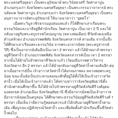
พระนครศรีอยุธยา เป็นพระอุปัชฌาย์ พระวินัยธรศรี วัดศาลาปูน
อำเภอกรุงเก่า จังหวัดพระนครศรีอยุธยา เป็นพระกรรมวาจาจารย์ พระ
ปลัดแพ วัดศาลาปูน อำเภอกรุงเก่า จังหวัดพระนครศรีอยุธยา เป็นพระ
อนุสาวนาจารย์พระอุปัชฌาย์ ให้นามฉายาว่า “อุตตโร”
เมื่อพระวิบูลวชิรธรรมอุปสมบทแล้ว ก็ได้ศึกษาเล่าเรียนพระ
ธรรมวินัยและบาลีอยู่ที่สำนักเรียน วัดศาลาปูน เป็นเวลา 2 ปี และได้
กลับมาอยู่กับพระครูบรรพโตปมญาณ (หลวงพ่อเผือก) ที่วัดหัวดงเหนือ
ตำบลหัวดง อำเภอบรรพตพิสัย จังหวัดนครสวรรค์ ตามเดิม จากนั้นจึง
ได้ศึกษาเล่าเรียนพระธรรมวินัย จากพระอาจารย์สด (พระครูสวรรค์
วิถี) ซึ่งเป็นอาจารย์เดิมอีกเป็นเวลา 2 พรรษา แล้วได้ย้ายมาจำพรรษา
อยู่ที่วัดท่างิ้ว อำเภอบรรพตพิสัย จังหวัดนครสวรรค์เป็นเวลา 2 พรรษา
จากนั้นได้ย้ายไปจำพรรษาที่วัดเขาแก้ว (วัดมณีบรรพตวรวิหาร)
จังหวัดตาก อีก 2 พรรษา แล้วได้ย้ายกลับมาอยู่ที่วัดท่างิ้วตามเดิมอีก ต่อ
มาเมื่ออาจารย์ปั้น เจ้าอาวาสวัดท่างิ้วได้มรณภาพลง หลวงพ่อพระครู
น้อย ขณะนั้นยังเป็นประทวนสมณะศักดิ์อยู่ได้ตั้งให้เป็นเจ้าอาวาสวัด
ท่างิ้ว เมื่อได้เป็นเจ้าอาวาสแล้ว ได้ทราบข่าวว่าจังหวัดอุทัยธานีตั้ง
สำนักศาสนศึกษาขึ้น จึงได้ย้ายไปจำพรรษาอยู่ที่วัดสังกัดคีรีวงศ์อุดม
มงคลเขต อำเภอเมือง จังหวัดอุทัยธานี ซึ่งมีอาจารย์ลพเป็นเจ้าอาวาส
มีอาจารย์จ่อยเป็นครูสอน ได้ศึกษาพระธรรมวินัยอยู่ที่วัดสังกัดคีรีวงศ์ 1
พรรษา เมื่อเห็นว่ามีความรู้พอสมควรแล้วได้กลับมาอยู่ที่วัดท่างิ้วตาม
เดิม เพื่อบูรณะปฏิสังขรณ์วัดท่างิ้ว และเพื่อจัดตั้งสำนักเรียนขึ้นที่วัดท่า
งิ้วต่อไป
เมื่อหลวงพ่อพระครูน้อยกลับมาอยู่ที่วัดท่างิ้วแล้ว ได้จัดข้อ