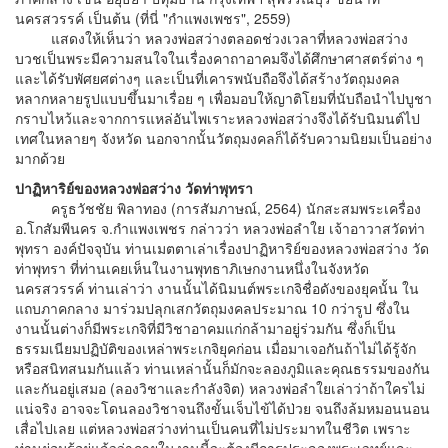
นครสวรรค์ เป็นต้น (ที่นี่ "กำแพงเพชร", 2559)
แสดงให้เห็นว่า หลวงพ่อสว่างตลอดช่วงเวลาที่หลวงพ่อสว่าง
บวชเป็นพระมีความสนใจในเรื่องคาถาอาคมจึงได้ศึกษาศาสตร์ต่าง ๆ
และได้รับพัศยศต่างๆ และเป็นที่เคารพนับถือจึงได้สร้างวัตถุมงคล
หลากหลายรูปแบบขึ้นมาเรื่อย ๆ เพื่อมอบให้ญาติโยมที่นับถือนำไปบูชา
กราบไหว้และจากการแหล่อันไพเราะหลวงพ่อสว่างจึงได้รับนิมนต์ไป
เทศในหลายๆ จังหวัด นอกจากนั้นวัตถุมงคลก็ได้รับความนิยมเป็นอย่าง
มากด้วย
ปาฏิหาริย์ของหลวงพ่อสว่าง วัดท่าพุทรา
ครูธวัชชัย พิลาทอง (การสัมภาษณ์, 2564) นักสะสมพระเครื่อง
อ.โกสัมพีนคร จ.กำแพงเพชร กล่าวว่า หลวงพ่อลำใย เจ้าอาวาสวัดท่า
พุทรา องค์ปัจจุบัน ท่านเมตตาเล่าเรื่องปาฏิหาริย์ของหลวงพ่อสว่าง วัด
ท่าพุทรา ที่ท่านเคยเห็นในงานพุทธาภิเษกงานหนึ่งในจังหวัด
นครสวรรค์ ท่านเล่าว่า งานนั้นได้นิมนต์พระเกจิชื่อดังของยุคนั้น ใน
แถบภาคกลาง มาร่วมปลุกเสกวัตถุมงคลประมาณ 10 กว่ารูป ซึ่งใน
งานนั้นต่างก็มีพระเกจิที่มีวิชาอาคมแก่กล้ามาอยู่ร่วมกัน ซึ่งก็เป็น
ธรรมเนียมปฏิบัติของเหล่าพระเกจิยุคก่อน เมื่อมาเจอกันถ้าไม่ได้รู้จัก
หรือสนิทสนมกันแล้ว ท่านเหล่านั้นก็มักจะลองภูมิและคุณธรรมของกัน
และกันอยู่เสมอ (ลองวิชาและกำลังจิต) หลวงพ่อลำใยเล่าว่าถ้าใครไม่
แน่จริง อาจจะโดนลองวิชาจนถึงขั้นเจ็บไข้ได้ป่วย จนถึงล้มหมอนนอน
เสื่อไปเลย แต่หลวงพ่อสว่างท่านเป็นคนที่ไม่ประมาทในชีวิต เพราะ
ท่านย่อมรู้อยู่แล้วว่าภายในงานนี้จะต้องมีการประลองพระเวทย์และ