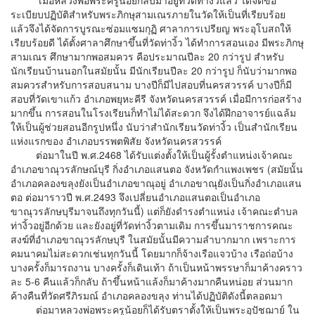
ระเบียบปฏิบัติสำหรับพระภิกษุสามเณรภายในวัดให้เป็นที่เรียบร้อย
แล้วจึงได้จัดการบูรณะซ่อมแซมกุฏิ ศาลาการเปรียญ พระอุโบสถให้
เรียบร้อยดี ได้ตั้งศาลาศึกษาขึ้นที่วัดท่างิ้ว ได้ทำการสอนเอง มีพระภิกษุ
สามเณร ศึกษามากพอสมควร คือประมาณปีละ 20 กว่ารูป สำหรับ
นักเรียนบ้านนอกในสมัยนั้น มีนักเรียนปีละ 20 กว่ารูป ก็นับว่ามากพอ
สมควรสำหรับการสอบสนาม บางปีก็มีไปสอบที่นครสวรรค์ บางปีก็มี
สอบที่วัดเขาแก้ว อำเภอพยุหะคีรี จังหวัดนครสวรรค์ เมื่อมีการก่อสร้าง
มากขึ้น การสอนในโรงเรียนก็ทำไม่ได้สะดวก จึงได้ฝึกอาจารย์แฉล้ม
ให้เป็นผู้ช่วยสอนอีกรูปหนึ่ง นับว่าสำนักเรียนวัดท่างิ้ว เป็นสำนักเรียน
แห่งแรกของ อำเภอบรรพตพิสัย จังหวัดนครสวรรค์
ต่อมาในปี พ.ศ.2468 ได้รับแต่งตั้งให้เป็นผู้รั้งตำแหน่งเจ้าคณะ
อำเภอขาณุวรลักษณ์บุรี กิ่งอำเภอแสนตอ จังหวัดกำแพงเพชร (สมัยนั้น
อำเภอคลองขลุงยังเป็นอำเภอขาณุอยู่ อำเภอขาณุยังเป็นกิ่งอำเภอแสน
ตอ ต่อมาราวปี พ.ศ.2493 จึงเปลี่ยนอำเภอแสนตอเป็นอำเภอ
ขาณุวรลักษบุรีมาจนถึงทุกวันนี้) แต่ก็ยังดำรงตำแหน่ง เจ้าคณะตำบล
ท่างิ้วอยู่อีกด้วย และยังอยู่ที่วัดท่างิ้วตามเดิม การขึ้นมาราชการคณะ
สงฆ์ที่อำเภอขาณุวรลักษบุรี ในสมัยนั้นมีความลำบากมาก เพราะการ
คมนาคมไม่สะดวกเช่นทุกวันนี้ โดยมากก็จ้างเรือแจวบ้าง เรือถ่อบ้าง
บางครั้งก็มารถงาน บางครั้งก็เดินเท้า ถ้าเป็นหน้าพรรษาก็มาค้างคราว
ละ 5-6 คืนแล้วก็กลับ ถ้าขึ้นหน้าแล้งก็มาค้างมากคืนหน่อย ส่วนมาก
ค้างคืนที่วัดศรีภิรมณ์ อำเภอคลองขลุง ท่านได้ปฏิบัติดังนี้ตลอดมา
ต่อมาหลวงพ่อพระครูน้อยก็ได้รับตราตั้งให้เป็นพระอุปัชฌาย์ ใน