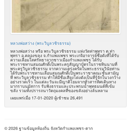
หลวงพ่อสว่าง (พระวิบูลวชิรธรรม)
หลวงพ่อสว่าง หรือ พระวิบูลวชิรธรรม แห่งวัดท่าพุทรา ต.ท่า
พุทรา อ.คลองขลุง จ.กำแพงเพชร พระเกจิอาจารย์ชื่อดังที่ได้รับ
ความเลื่อมใสศรัทธาจากชาวเมืองกำแพงเพชร ได้รับ
พระราชทานสมณศักดิ์เป็นพระครูสัญญาบัตรในราชทินนามที่
พระครูวิบูลวชิรธรรม จากความเคร่งครัดในพระธรรมวินัยท่าน
ได้รับพระราชทานเลื่อนสมณศักดิ์เป็นพระราชาคณะชั้นสามัญ
ที่ พระวิบูลวชิรธรรม ทำให้มีชื่อเสียงโด่งดังเป็นที่รู้จักในวงกว้าง
อย่างรวดเร็ว ในแต่ละวันจะมีญาติโยมจากทั่วสารทิศเดินทาง
มากราบนมัสการ รับฟังธรรมและประพรมน้ำพุทธมนต์ที่เข้ม
ขลัง รวมทั้งปรารถนาวัตถุมงคลที่ของขลังอย่างล้นหลาม
เผยแพร่เมื่อ 17-01-2020 ผู้เช้าชม 26,491
© 2026 ฐานข้อมูลท้องถิ่น จังหวัดกำแพงเพชร-ตาก