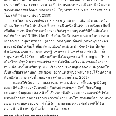
ประมาณปี 2470-2500 รวม 30 ปี เป็นประเภท พระเนื้อผงเนื้อดินผสม
ผงวิเศษสูตรสมเด็จพระพุฒาจารย์ (โต) พรหมรังสี 5 ประการผสมว่าน
ร้อย (ที่นี่ "กำแพงเพชร", 2559)
เครื่องรางของขลังประเภท ตะกรุดหน้าผากเสือ หรือ แผ่นหนัง
เสือลงอักขระยันต์ นับเป็นเครื่องรางชนิดหนึ่งที่ได้รับความนิยม เป็นที่
เชื่อถือมานานด้วยมีพระเกจิอาจารย์เก่งๆ หลายๆ องค์ที่มีชื่อเสียงโด่ง
ดังได้สร้างเอาไว้ให้ศิษย์ติดตัวเพื่อป้องกันภัย ดังเช่น หนังเสือของท่าน
เจ้าคุณพระวิบูลวชิรธรรม (สว่าง) วัดคฤหัสบดีสงฆ์ (วัดท่าพุทรา) พระ
อาจารย์ชื่อดังเพียงไม่กี่องค์แห่งเมืองกําแพงเพชร จังหวัดอันเป็นต้น
กําเนิดของพระกรุลานทุ่งเศรษฐี เช่นพระกําแพงซุ้มกอ พระลีลาเม็ด
ขนุน ฯลฯ ซึ่งได้รับความนิยมเป็นหนึ่งในชุดพระเครื่องเบญจภาคีของ
เมืองไทย สําหรับหลวงพ่อสว่าง ท่านไม่เพียงแต่โด่งดังทางเครื่องราง
หนังเสือเท่านั้นเหรียญรุ่นนิยมที่เรียกว่า “เหรียญปลอดภัย” ยังถูกจัดให้
เป็นเหรียญราคาหลักแสนของเมืองกําแพงเพชร ที่นับวันจะได้รับความ
นิยมมีสนนราคาสูงขึ้นตลอดมา (ศาล มรดกไทย, 2563)
แสดงให้เห็นว่า จากผลงานของหลวงพ่อสว่างทั้งสองยุคมีวัตถุ
มงคลมีชื่อเสียงโด่งดังมากคือ ยันต์หนังหน้าผากเสือนี้ กับเหรียญ
ปลอดภัย วัตถุมงคลทั้ง 2 สิ่งนี้ เป็นวัตถุซึ่งมีประสบการณ์จากผู้ที่นำไป
บูชาแล้วรอดปลอดภัยจากเหตุการณ์ต่างๆ ทำให้มีสานุศิษย์จำนวนมาก
ต้องการครอบครองบูชา ทำให้วัตถุมงคลของหลวงพ่อสว่างที่ได้รับ
ความนิยมมีราคาสูงขึ้นเรื่อยๆ มาโดยตลอด
ผลงานเกียรติคุณของหลวงพ่อสว่าง