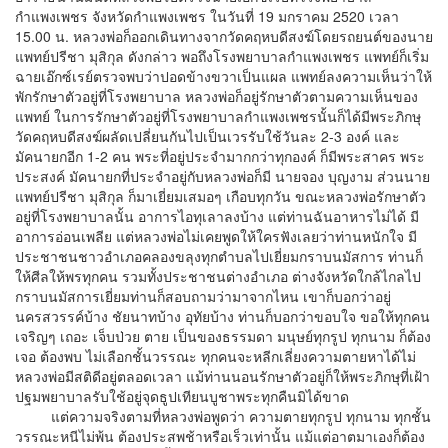
กำแพงเพชร จังหวัดกำแพงเพชร ในวันที่ 19 มกราคม 2520 เวลา
15.00 น. หลวงพ่อก็ออกเดินทางจากวัดคฤหบดีสงฆ์โดยรถยนต์ของนาย
แพทย์ปรีชา มุสิกุล ดังกล่าว พอถึงโรงพยาบาลกำแพงเพชร แพทย์ก็เริ่ม
ฉายเอ๊กซ์เรย์ตรวจพบว่าปอดข้างขวาเป็นแผล แพทย์ลงความเห็นว่าให้
พักรักษาตัวอยู่ที่โรงพยาบาล หลวงพ่อก็อยู่รักษาตัวตามความเห็นของ
แพทย์ ในการรักษาตัวอยู่ที่โรงพยาบาลกำแพงเพชรนั้นก็ได้มีพระภิกษุ
วัดคฤหบดีสงฆ์ผลัดเปลี่ยนกันไปเป็นเวรรับใช้วันละ 2-3 องค์ และ
มัคนายกอีก 1-2 คน พระที่อยู่ประจำมากกว่าทุกองค์ ก็มีพระสาคร พระ
ประสงค์ มัคนายกที่ประจำอยู่กับหลวงพ่อก็มี นายจอง บุญงาม ส่วนนาย
แพทย์ปรีชา มุสิกุล ก็มาเยี่ยมเสมอๆ เกือบทุกวัน ขณะหลวงพ่อรักษาตัว
อยู่ที่โรงพยาบาลนั้น อาการไอทุเลาลงบ้าง แต่ท่านฉันอาหารไม่ได้ มี
อาการอ่อนเพลีย แต่หลวงพ่อไม่เคยพูดให้ใครฟังเลยว่าท่านหนักใจ มี
ประชาชนชาวอำเภอคลองขลุงทุกตำบลไปเยี่ยมกราบนมัสการ ท่านก็
ให้ศีลให้พรทุกคน รวมทั้งประชาชนต่างอำเภอ ต่างจังหวัดใกล้ไกลไป
กราบนมัสการเยี่ยมท่านก็สอบถามว่ามาจากไหน เขาก็บอกว่าอยู่
นครสวรรค์บ้าง ชัยนาทบ้าง อุทัยบ้าง ท่านก็บอกว่าขอบใจ ขอให้ทุกคน
เจริญๆ เถอะ เจ็บป่วย ตาย เป็นของธรรมดา มนุษย์ทุกรูป ทุกนาม ก็ต้อง
เจอ ต้องพบ ไม่เลือกชั้นวรรณะ ทุกคนจะหลีกเลี่ยงความตายหาได้ไม่
หลวงพ่อมีสติดีอยู่ตลอดเวลา แม้ท่านนอนรักษาตัวอยู่ก็ให้พระภิกษุที่เฝ้า
ปฐมพยาบาลรับใช้อยู่จุดธูปเทียนบูชาพระทุกคืนมิได้ขาด
แต่ความจริงตามที่หลวงพ่อพูดว่า ความตายทุกรูป ทุกนาม ทุกชั้น
วรรณะหนีไม่พ้น ต้องประสพช้าหรือเร็วเท่านั้น แม้แต่อาตมาเองก็ต้อง