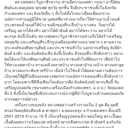
หลวงพ่อพระวิบูลวชิรธรรม ท่านมีความเมตตา กรุณา อารีย์ต่อ
ศิษย์และต่อบุคคล ทุกเพศ ทุกวัย ทุกชั้น จึงมีประชาชนทั้งในจังหวัด
กำแพงเพชร และจังหวัดอื่น ๆ ทั้งใกล้ทั้งไกลมาเยี่ยมเยียนกราบ
นมัสการท่านอยู่มิได้ขาด บุคคลที่มาส่วนมากก็มาให้ท่านอาบน้ำมนต์
ประพรหมน้ำมนต์ให้บ้าง ขอสิ่งของที่ระลึกบ้าง บางคน ก็อยากได้
เหรียญ อยากได้ธงทิว อยากได้ผ้ายันต์ อยากได้พระว่าน อยากได้
ตะกรุด ดังนี้เป็นต้น หลวงพ่อพระวิบูลวชิรธรรมท่านจึงได้สร้างเหรียญ
ปลอดภัย และเหรียญที่ระลึกรูปเหมืององค์ท่านขนาดต่าง ๆ ตามความ
ประสงค์ของศิษยานุศิษย์ และประชาชนทั่วไป นอกจากเหรียญ ยังมีผ้า
ยันต์ ธงทิว และยันต์หนังเสือ ดังนี้เป็นต้น สิ่งของที่ระลึกดังกล่าว หลวง
พ่อได้แจกให้แก่ศิษยานุศิษย์ และประชาชนทั่วไปที่ต้องการ เพื่อนำไป
ใช้ทางเมตตาบ้าง ทางแคล้วคลาดบ้าง ทางมหาอำนาจบ้าง ทางมหาอุด
บ้าง ทางคงกระพันชาตรีบ้าง เมื่อนำไปใช้แล้วได้ผลตามความต้องการ
เป็นเหตุให้ผู้ที่ไม่มีของๆหลวงพ่อฯกราบนมัสการขอของที่ระลึกดังกล่าว
มาก โดยเฉพาะที่มีชื่อเสียงโด่งดังมากคือ ยันต์หนังหน้าผากเสือนี้ กับ
เหรียญปลอดภัย (ชมรมพระเครื่องเมืองกำแพงเพชร, ม.ป.ป.) วัตถุมงคล
ทั้ง 2 สิ่งนี้เป็นวัตถุซึ่งมีประสบการณ์จากผู้ที่นำไปบูชาแล้วรอดปลอดภัย
จากเหตุการณ์ต่างๆ
เครื่องรางของขลัง หลวงพ่อสว่างสร้างรวมเป็น 2 ยุค คือ ยุคที่
ครองวัดคฤหัสบดีสงฆ์ ต.ท่าพุทรา อ.คลองขลุง จ.กำแพงเพชร ตั้งแต่ปี
2501-2519 จำนวน 19 ปี เป็นเหรียญรูปหล่อเล็ก-หล่อใหญ่ พระเนื้อผง
เนื้อดินผสมว่านร้อยแปด หนังหน้าผากเสือตระกรุด ผ้ายันตร์ ธงกันภัย
และยุคก่อนสมัยครองวัดท่างิ้วตั้วเกา อ.บรรพตพิสัย จ.นครสวรรค์