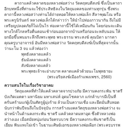
คาถาแคล้วคลาดของหลวงพ่อสว่าง วัดคฤหบดีสงฆ์ ซึ่งเป็นคาถา
อีกบทหนึ่งที่ท่านจะใช้ประสิทธิลงในวัตถุมงคลของท่านทุกรุ่น ซึ่งพระ
คาถานี้หลวงพ่อสว่างท่านได้ถ่ายทอดให้หลวงพ่อเล็ก สีลาฑฺฒโณ หรือ
พระครูนิรันดร์ หลวงพ่อเล็กได้กล่าวว่า ให้นำไปท่องภาวนากัน ถึงไม่มี
เหรียญปลอดภัยก็ไม่เป็นไร ท่องคาถานี้ใช้ได้เหมือนกัน โดยก่อนจะเดิน
ทางใกล้ไกลหรือตื่นตอนเช้าก่อนออกจากบ้านหรือก่อนจะหลับนอน ให้
ยกมือขึ้นพนมระลึกถึงพระพุทธ พระธรรม พระสงฆ์ คุณบิดา มารดา
คุณครูบาอาจารย์ อันมีหลวงพ่อสว่าง วัดคฤหบดีสงฆ์เป็นที่สุดจากนั้น
ว่านะโม 3 จบ แล้วท่องว่า
พุทธังคลาดแคล้ว
ธัมมังคลาดแคล้ว
สังฆังคลาดแคล้ว
พระพุทธเจ้าจะย่างบาท คลาดแคล้วด้วยนะโมพุทธายะ
(พระอริยสงฆ์เมืองกำแพงเพชร, 2560)
ความสนใจในเรื่องวิชาอาคม
วัตถุมงคลที่ทำให้แคล้วคลาดจากปวงภัย มีความคงกระพัน ชาตรี
บังเกิดเมตตา มหานิยม มหาเสน่ห์ อุดมโชคลาภ แก่กล้าบารมีเป็นที่
ครั่นคร้ามแก่ผู้เป็นศัตรูผู้มุ่งร้าย ล้วนเป็นความเชื่อ และยึดมั่นสืบทอด
นับกว่าพันปีจนถึงในปัจจุบัน การสร้างมงคลวัตถุของหลวงพ่อสว่าง จะ
นำหน้าในด้านคงกระพัน ชาตรี แคล้วคลาดมหาอุด ซึ่งตัวหลวงพ่อ
สว่างเอง เมื่อสมัยหนุ่มก่อนวัยครบบวช มีความคงกระพันชาตรีเป็น
เยี่ยม ฟันแทงไม่เข้า ในฐานะศิษย์เอกของหลวงพ่อเผือก (พระครูบรรพ