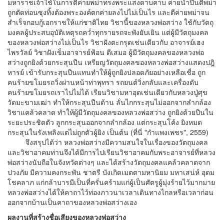
มหาราชเจ้าใช้ในการตีค่ายพม่าทรงพระแสงดาบคาบ ค่ายนำปืนตีพม่า
ถูกตัดท่อนซุงทิ้งต้องพระองค์ตกค่ายลงไปไม่เป็นไร และตีค่ายพม่าจน
สำเร็จกอบกู้เอกราชให้แก่ชาติไทย วิชานี้ของหลวงพ่อสว่าง ใช้กับวัตถุ
มงคลผู้ประสบอุบัติเหตุรถคว่ำทุกรายรถจะพังยับเยิน แต่ผู้มีวัตถุมงคล
ของหลวงพ่อสว่างไม่เป็นไร วิชาฝังตะกรุดเช่นเดียวกับ อาจารย์เฮง
ไพรวัลย์ วิชาฝังเข็มอาจารย์ฟ้อน ดีเสมอ ผู้มีวัตถุมงคลของหลวงพ่อ
สว่างถูกยิงด้วยกระสุนปืน เหรียญวัตถุมงคลของหลวงพ่อสว่างแสดงปฎิ
หารย์ เข้ารับกระสุนปืนแทนทำให้ผู้ถูกยิงปลอดภัยอย่างเหลือเชื่อ ถูก
คนร้ายขโมยรถวิ่งผ่านหน้าท่าพุทรา รถยนต์วิ่งกลับและเครื่องดับ
คนร้ายขโมยรถเราไปไม่ได้ เรียนวิชามหาอุดเช่นเดียวกับหลวงปู่ศุข
วัดมะขามเฒ่า ทำให้กระสุนปืนด้าน ลั่นไกกระสุนไม่ออกจากลำกล้อง
วิชาแคล้วคลาด ทำให้ผู้มีวัตถุมงคลของหลวงพ่อสว่าง ถูกยิงด้วยปืนใน
ระยะประชิดตัว ลูกกระสุนออกจากลำกล้อง แต่กระสุนโค้ง ยิงหมด
กระสุนในรังเพลิงแต่ไม่ถูกตัวผู้ยิง เป็นต้น (ที่นี่ "กำแพงเพชร", 2559)
จึงสรุปได้ว่า หลวงพ่อสว่างมีความสนใจในเรื่องของวัตถุมงคล
และวิชาอาคมท่านจึงได้มีการไปเรียนวิชาอาคมกับพระอาจารย์ที่หลวง
พ่อสว่างนับถือในจังหวัดต่างๆ และได้สร้างวัตถุมงคลแคล้วคลาดจาก
ปวงภัย มีความคงกระพัน ชาตรี บังเกิดเมตตามหานิยม มหาเสน่ห์ อุดม
โชคลาภ แก่กล้าบารมีเป็นที่ครั่นคร้ามแก่ผู้เป็นศัตรูผู้มุ่งร้ายไว้มากมาย
หลวงพ่อสว่างได้ให้คาถาไว้ท่องภาวนาเวลาเดินทางไกลหรือเวลาก่อน
ออกจากบ้านเป็นคาถาของหลวงพ่อสว่างเอง
ผลงานที่สร้างชื่อเสียงของหลวงพ่อสว่าง