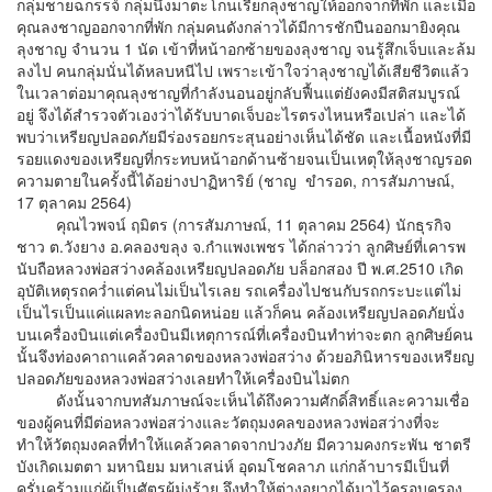
กลุ่มชายฉกรรจ์ กลุ่มนึงมาตะโกนเรียกลุงชาญให้ออกจากที่พัก และเมื่อ
คุณลงชาญออกจากที่พัก กลุ่มคนดังกล่าวได้มีการชักปืนออกมายิงคุณ
ลุงชาญ จำนวน 1 นัด เข้าที่หน้าอกซ้ายของลุงชาญ จนรู้สึกเจ็บและล้ม
ลงไป คนกลุ่มนั่นได้หลบหนีไป เพราะเข้าใจว่าลุงชาญได้เสียชีวิตแล้ว
ในเวลาต่อมาคุณลุงชาญที่กำลังนอนอยู่กลับฟื้นแต่ยังคงมีสติสมบูรณ์
อยู่ จึงได้สำรวจตัวเองว่าได้รับบาดเจ็บอะไรตรงไหนหรือเปล่า และได้
พบว่าเหรียญปลอดภัยมีร่องรอยกระสุนอย่างเห็นได้ชัด และเนื้อหนังที่มี
รอยแดงของเหรียญที่กระทบหน้าอกด้านซ้ายจนเป็นเหตุให้ลุงชาญรอด
ความตายในครั้งนี้ได้อย่างปาฏิหาริย์ (ชาญ ขำรอด, การสัมภาษณ์,
17 ตุลาคม 2564)
คุณไวพจน์ ฤมิตร (การสัมภาษณ์, 11 ตุลาคม 2564) นักธุรกิจ
ชาว ต.วังยาง อ.คลองขลุง จ.กำแพงเพชร ได้กล่าวว่า ลูกศิษย์ที่เคารพ
นับถือหลวงพ่อสว่างคล้องเหรียญปลอดภัย บล็อกสอง ปี พ.ศ.2510 เกิด
อุบัติเหตุรถคว่ำแต่คนไม่เป็นไรเลย รถเครื่องไปชนกับรถกระบะแต่ไม่
เป็นไรเป็นแค่แผลทะลอกนิดหน่อย แล้วก็คน คล้องเหรียญปลอดภัยนั่ง
บนเครื่องบินแต่เครื่องบินมีเหตุการณ์ที่เครื่องบินทำท่าจะตก ลูกศิษย์คน
นั้นจึงท่องคาถาแคล้วคลาดของหลวงพ่อสว่าง ด้วยอภินิหารของเหรียญ
ปลอดภัยของหลวงพ่อสว่างเลยทำให้เครื่องบินไม่ตก
ดังนั้นจากบทสัมภาษณ์จะเห็นได้ถึงความศักดิ์สิทธิ์และความเชื่อ
ของผู้คนที่มีต่อหลวงพ่อสว่างและวัตถุมงคลของหลวงพ่อสว่างที่จะ
ทำให้วัตถุมงคลที่ทำให้แคล้วคลาดจากปวงภัย มีความคงกระพัน ชาตรี
บังเกิดเมตตา มหานิยม มหาเสน่ห์ อุดมโชคลาภ แก่กล้าบารมีเป็นที่
ครั่นคร้ามแก่ผู้เป็นศัตรูผู้มุ่งร้าย จึงทำให้ต่างอยากได้มาไว้ครอบครอง