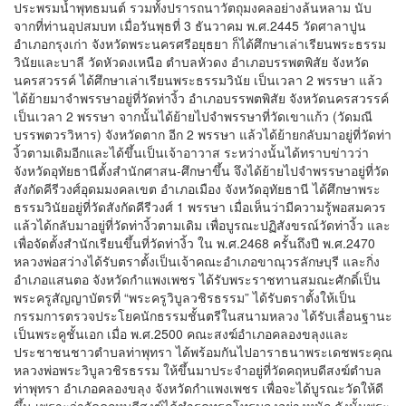
ประพรมน้ำพุทธมนต์ รวมทั้งปรารถนาวัตถุมงคลอย่างล้นหลาม นับ
จากที่ท่านอุปสมบท เมื่อวันพุธที่ 3 ธันวาคม พ.ศ.2445 วัดศาลาปูน
อำเภอกรุงเก่า จังหวัดพระนครศรีอยุธยา ก็ได้ศึกษาเล่าเรียนพระธรรม
วินัยและบาลี วัดหัวดงเหนือ ตำบลหัวดง อำเภอบรรพตพิสัย จังหวัด
นครสวรรค์ ได้ศึกษาเล่าเรียนพระธรรมวินัย เป็นเวลา 2 พรรษา แล้ว
ได้ย้ายมาจำพรรษาอยู่ที่วัดท่างิ้ว อำเภอบรรพตพิสัย จังหวัดนครสวรรค์
เป็นเวลา 2 พรรษา จากนั้นได้ย้ายไปจำพรรษาที่วัดเขาแก้ว (วัดมณี
บรรพตวรวิหาร) จังหวัดตาก อีก 2 พรรษา แล้วได้ย้ายกลับมาอยู่ที่วัดท่า
งิ้วตามเดิมอีกและได้ขึ้นเป็นเจ้าอาวาส ระหว่างนั้นได้ทราบข่าวว่า
จังหวัดอุทัยธานีตั้งสำนักศาสน-ศึกษาขึ้น จึงได้ย้ายไปจำพรรษาอยู่ที่วัด
สังกัดคีรีวงศ์อุดมมงคลเขต อำเภอเมือง จังหวัดอุทัยธานี ได้ศึกษาพระ
ธรรมวินัยอยู่ที่วัดสังกัดคีรีวงศ์ 1 พรรษา เมื่อเห็นว่ามีความรู้พอสมควร
แล้วได้กลับมาอยู่ที่วัดท่างิ้วตามเดิม เพื่อบูรณะปฏิสังขรณ์วัดท่างิ้ว และ
เพื่อจัดตั้งสำนักเรียนขึ้นที่วัดท่างิ้ว ใน พ.ศ.2468 ครั้นถึงปี พ.ศ.2470
หลวงพ่อสว่างได้รับตราตั้งเป็นเจ้าคณะอำเภอขาณุวรลักษบุรี และกิ่ง
อำเภอแสนตอ จังหวัดกำแพงเพชร ได้รับพระราชทานสมณะศักดิ์เป็น
พระครูสัญญาบัตรที่ “พระครูวิบูลวชิรธรรม” ได้รับตราตั้งให้เป็น
กรรมการตรวจประโยคนักธรรมชั้นตรีในสนามหลวง ได้รับเลื่อนฐานะ
เป็นพระคูชั้นเอก เมื่อ พ.ศ.2500 คณะสงฆ์อำเภอคลองขลุงและ
ประชาชนชาวตำบลท่าพุทรา ได้พร้อมกันไปอาราธนาพระเดชพระคุณ
หลวงพ่อพระวิบูลวชิรธรรม ให้ขึ้นมาประจำอยู่ที่วัดคฤหบดีสงฆ์ตำบล
ท่าพุทรา อำเภอคลองขลุง จังหวัดกำแพงเพชร เพื่อจะได้บูรณะวัดให้ดี
ขึ้น เพราะว่าวัดคฤหบดีสงฆ์ได้ชำรุดทรุดโทรมลงอย่างหนัก ดังนั้นพระ