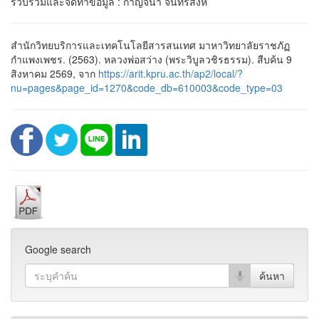
รวบรวมและจัดทำข้อมูล : กาญจนา จันทร์สิงห์
สำนักวิทยบริการและเทคโนโลยีสารสนเทศ มาหาวิทยาลัยราชภัฏ
กำแพงเพชร. (2563). หลวงพ่อสว่าง (พระวิบูลวชิรธรรม). สืบค้น 9
สิงหาคม 2569, จาก
https://arit.kpru.ac.th/ap2/local/?
nu=pages&page_id=1270&code_db=610003&code_type=03
Google search