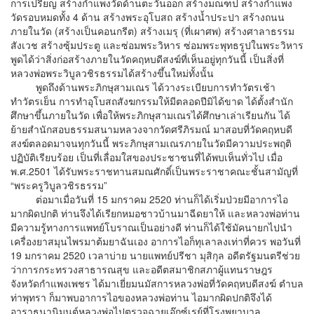
การเปรียญ สร้างกำแพงวัดด้านตะวันออก สร้างมณฑป สร้างกำแพง
วัดรอบหมดทั้ง 4 ด้าน สร้างพระอุโบสถ สร้างน้ำประปา สร้างถนน
ภายในวัด (สร้างเป็นคอนกรีต) สร้างเมรุ (ที่เผาศพ) สร้างศาลาธรรม
สังเวช สร้างซุ้มประตู และซ่อมพระวิหาร ซ่อมพระพุทธรูปในพระวิหาร
พูดได้ว่าสิ่งก่อสร้างภายในวัดคฤหบดีสงฆ์ที่เห็นอยู่ทุกวันนี้ เป็นสิ่งที่
หลวงพ่อพระวิบูลวชิรธรรมได้สร้างขึ้นใหม่ทั้งนั้น
พูดถึงด้านพระภิกษุสามเณร ได้วางระเบียบการทำวัตรเช้า
ทำวัตรเย็น การทำอุโบสถสังฆกรรมให้มีตลอดปีมิได้ขาด ได้ตั้งสำนัก
ศึกษาขึ้นภายในวัด เพื่อให้พระภิกษุสามเณรได้ศึกษาเล่าเรียนกัน ได้
ย้ายสำนักสอบธรรมสนามหลวงจากวัดศรีภิรมณ์ มาสอบที่วัดคฤหบดี
สงฆ์ตลอดมาจนทุกวันนี้ พระภิกษุสามเณรภายในวัดมีความประพฤติ
ปฏิบัติเรียบร้อย เป็นที่เลื่อมใสของประชาชนที่ได้พบเห็นทั่วไป เมื่อ
พ.ศ.2501 ได้รับพระราชทานสมณศักดิ์เป็นพระราชาคณะชั้นสามัญที่
“พระครูวิบูลวชิรธรรม”
ต่อมาเมื่อวันที่ 15 มกราคม 2520 ท่านก็ได้เริ่มป่วยมีอาการไอ
มากผิดปกติ ท่านจึงได้เรียกหมอชาวบ้านมาฉีดยาให้ และหลวงพ่อท่าน
มีความรู้ทางการแพทย์โบราณเป็นอย่างดี ท่านก็ได้ใช้มัคนายกไปนำ
เครื่องยาสมุนไพรมาต้มยาฉันเอง อาการไอก็ทุเลาลงเท่าที่ควร พอวันที่
19 มกราคม 2520 เวลาบ่าย นายแพทย์ปรีชา มุสิกุล อดีตรัฐมนตรีช่วย
ว่าการกระทรวงสาธารณสุข และอดีตสมาชิกสภาผู้แทนราษฎร
จังหวัดกำแพงเพชร ได้มาเยี่ยมนมัสการหลวงพ่อที่วัดคฤหบดีสงฆ์ ตำบล
ท่าพุทรา ก็มาพบอาการไอของหลวงพ่อท่าน ไอมากผิดปกติจึงได้
อาราธนานิมนต์หลวงพ่อไปตรวจฉายเอ๊กซ์เรย์ที่โรงพยาบาล