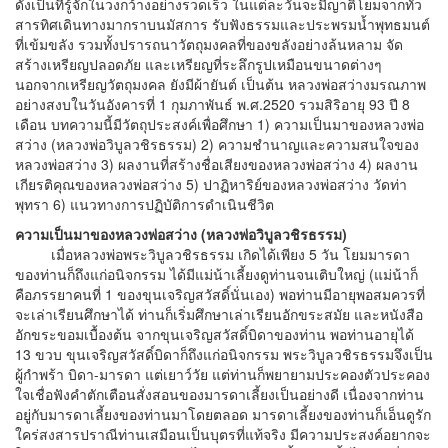
ดังเป็นที่รู้จักในวงกว้างอย่างรวดเร็ว ในแต่ละวันจะมีญาติโยมจากทั่ว
สารทิศเดินทางมากราบนมัสการ รับฟังธรรมและประพรมน้ำพุทธมนต์
ที่เข้มขลัง รวมทั้งปรารถนาวัตถุมงคลที่ของขลังอย่างล้นหลาม จัด
สร้างเหรียญปลอดภัย และเหรียญที่ระลึกรูปเหมือนขนาดต่างๆ
นอกจากเหรียญวัตถุมงคล ยังมีผ้ายันต์ เป็นต้น หลวงพ่อสว่างมรณภาพ
อย่างสงบในวันอังคารที่ 1 กุมภาพันธ์ พ.ศ.2520 รวมสิริอายุ 93 ปี 8
เดือน บทความนี้มีวัตถุประสงค์เพื่อศึกษา 1) ความเป็นมาของหลวงพ่อ
สว่าง (หลวงพ่อวิบูลวชิรธรรม) 2) ความชำนาญและความสนใจของ
หลวงพ่อสว่าง 3) ผลงานที่สร้างชื่อเสียงของหลวงพ่อสว่าง 4) ผลงาน
เกียรติคุณของหลวงพ่อสว่าง 5) ปาฏิหาริย์ของหลวงพ่อสว่าง วัดท่า
พุทรา 6) แนวทางการปฏิบัติการดำเนินชีวิต
ความเป็นมาของหลวงพ่อสว่าง (หลวงพ่อวิบูลวชิรธรรม)
เมื่อหลวงพ่อพระวิบูลวชิรธรรม เกิดได้เพียง 5 วัน โยมมารดา
ของท่านก็ถึงแก่อนิจกรรม ได้มีแม่น้าเลี้ยงดูท่านจนเติบใหญ่ (แม่น้าก็
คือภรรยาคนที่ 1 ของขุนเจริญสวัสดิ์นั่นเอง) พอท่านมีอายุพอสมควรที่
จะเล่าเรียนศึกษาได้ ท่านก็เริ่มศึกษาเล่าเรียนอักขระสมัย และหนังสือ
อักขระขอมเบื้องต้น จากขุนเจริญสวัสดิ์บิดาของท่าน พอท่านอายุได้
13 ขวบ ขุนเจริญสวัสดิ์บิดาก็ถึงแก่อนิจกรรม พระวิบูลวชิรธรรมจึงเป็น
ผู้กำพร้า บิดา-มารดา แต่เยาว์วัย แต่ท่านก็พยายามประคองตัวประคอง
ใจเชื่อฟังคำตักเตือนสั่งสอนของมารดาเลี้ยงเป็นอย่างดี เนื่องจากท่าน
อยู่กับมารดาเลี้ยงของท่านมาโดยตลอด มารดาเลี้ยงของท่านก็เอ็นดูรัก
ใคร่สงสารปราณีท่านเสมือนเป็นบุตรที่แท้จริง มีความประสงค์อยากจะ