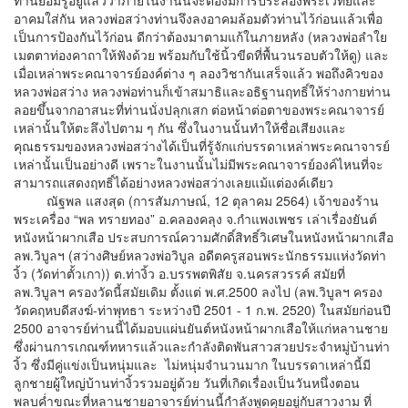
อาคมใส่กัน หลวงพ่อสว่างท่านจึงลงอาคมล้อมตัวท่านไว้ก่อนแล้วเพื่อ
เป็นการป้องกันไว้ก่อน ดีกว่าต้องมาตามแก้ในภายหลัง (หลวงพ่อลำใย
เมตตาท่องคาถาให้ฟังด้วย พร้อมกับใช้นิ้วขีดที่พื้นวนรอบตัวให้ดู) และ
เมื่อเหล่าพระคณาจารย์องค์ต่าง ๆ ลองวิชากันเสร็จแล้ว พอถึงคิวของ
หลวงพ่อสว่าง หลวงพ่อท่านก็เข้าสมาธิและอธิฐานฤทธิ์ให้ร่างกายท่าน
ลอยขึ้นจากอาสนะที่ท่านนั่งปลุกเสก ต่อหน้าต่อตาของพระคณาจารย์
เหล่านั้นให้ตะลึงไปตาม ๆ กัน ซึ่งในงานนั้นทำให้ชื่อเสียงและ
คุณธรรมของหลวงพ่อสว่างได้เป็นที่รู้จักแก่บรรดาเหล่าพระคณาจารย์
เหล่านั้นเป็นอย่างดี เพราะในงานนั้นไม่มีพระคณาจารย์องค์ไหนที่จะ
สามารถแสดงฤทธิ์ได้อย่างหลวงพ่อสว่างเลยแม้แต่องค์เดียว
ณัฐพล แสงสุด (การสัมภาษณ์, 12 ตุลาคม 2564) เจ้าของร้าน
พระเครื่อง “พล ทรายทอง” อ.คลองคลุง จ.กำแพงเพชร เล่าเรื่องยันต์
หนังหน้าผากเสือ ประสบการณ์ความศักดิ์สิทธิ์วิเศษในหนังหน้าผากเสือ
ลพ.วิบูลฯ (สว่างศิษย์หลวงพ่อวิบูล อดีตครูสอนพระนักธรรมแห่งวัดท่า
งิ้ว (วัดท่าตั้วเกา)) ต.ท่างิ้ว อ.บรรพตพิสัย จ.นครสวรรค์ สมัยที่
ลพ.วิบูลฯ ครองวัดนี้สมัยเดิม ตั้งแต่ พ.ศ.2500 ลงไป (ลพ.วิบูลฯ ครอง
วัดคฤหบดีสงฆ์-ท่าพุทธา ระหว่างปี 2501 - 1 ก.พ. 2520) ในสมัยก่อนปี
2500 อาจารย์ท่านนี้ได้มอบแผ่นยันต์หนังหน้าผากเสือให้แก่หลานชาย
ซึ่งผ่านการเกณฑ์ทหารแล้วและกำลังติดพันสาวสวยประจำหมู่บ้านท่า
งิ้ว ซึ่งมีคู่แข่งเป็นหนุ่มและ ไม่หนุ่มจำนวนมาก ในบรรดาเหล่านี้มี
ลูกชายผู้ใหญ่บ้านท่างิ้วรวมอยู่ด้วย วันที่เกิดเรื่องเป็นวันหนึ่งตอน
พลบค่ำขณะที่หลานชายอาจารย์ท่านนี้กำลังพูดคุยอยู่กับสาวงาม ที่