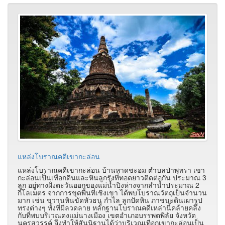
แหล่งโบราณคดีเขากะล่อน
แหล่งโบราณคดีเขากะล่อน บ้านหาดชะอม ตำบลป่าพุทรา เขา
กะล่อนเป็นเทือกดินและหินลูกรังที่ทอดยาวติดต่อกัน ประมาณ 3
ลูก อยู่ทางฝั่งตะวันออกของแม่น้ำปิงห่างจากลำน้ำประมาณ 2
กิโลเมตร จากการขุดพื้นที่เชิงเขา ได้พบโบราณวัตถุเป็นจำนวน
มาก เช่น ขวานหินขัดหัวธนู กำไล ลูกปัดหิน ภาชนะดินเผารูป
ทรงต่างๆ ทั้งที่มีลวดลาย หลักฐานโบราณคดีเหล่านี้คล้ายคลึง
กับที่พบบริเวณดงแม่นางเมือง เขตอำเภอบรรพตพิลัย จังหวัด
นครสวรรค์ จึงทำให้สันนิฐานได้ว่าบริเวณเทือกเขากะล่อนเป็น