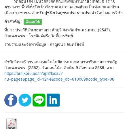
วัดดอนโค้ง
เป็นวัดสังกัดคณะสงฆ์มหานิกาย มีที่ดิน 8 ไร่ 10
ตารางวา พื้นที่ตั้งวัดเป็นที่ราบลุ่ม สภาพแวดล้อมเป็นทุ่งนาและบ้าน
เมืองประชาชน สำหรับปูชนียวัตถุพระประธานประจำวัดปางมารวิชัย
คำสำคัญ :
วัดดอนโค้ง
ที่มา : ประวัติอำเภอขาณุวรลักบุรี จังหวัดกำแพงเพชร. (2547).
กำแพงเพชร : โรงพิมพ์ศรีสวัสดิ์การพิมพ์.
รวบรวมและจัดทำข้อมูล : กาญจนา จันทร์สิงห์
สำนักวิทยบริการและเทคโนโลยีสารสนเทศ มาหาวิทยาลัยราชภัฏ
กำแพงเพชร. (2562). วัดดอนโค้ง. สืบค้น 9 สิงหาคม 2569, จาก
https://arit.kpru.ac.th/ap2/local/?
nu=pages&page_id=1244&code_db=610009&code_type=06