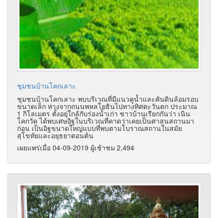
ชุมชนบ้านโคกเลาะ
ชุมชนบ้านโคกเลาะ พบบริเวณที่มีแนวคูน้ำและคันดินล้อมรอบ
ขนาดเล็ก ห่างจากถนนพหลโยธินไปทางทิศตะวันตก ประมาณ
1 กิโลเมตร ตั้งอยุ่ใกล้กับร่องน้ำเก่า ชาวบ้านเรียกกันว่า เนิน
โคกวัด ได้พบเศษอิฐในบริเวณที่คาดว่าเคยเป็นศาสนสถานมา
ก่อน เป็นอิฐขนาดใหญ่แบบที่พบตามโบราณสถานในสมัย
สุโขทัยและอยุธยาตอนต้น
เผยแพร่เมื่อ 04-09-2019 ผู้เช้าชม 2,494