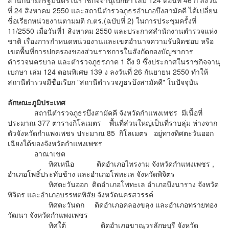
สำนักนายกรัฐมนตรีในราชกิจจานุเบกษา เล่ม 124 ตอนที่ 46 ก ลงวัน
ที่ 24 สิงหาคม 2550 และสถานีตำรวจภูธรอำเภอบึงสามัคคี ได้เปลี่ยน
ชื่อเรียกหน่วยงานตามมติ ก.ตร.(ฉบับที่ 2) ในการประชุมครั้งที่
11/2550 เมื่อวันที่1 สิงหาคม 2550 และประกาศสำนักงานตำรวจแห่ง
ชาติ เรื่องการกำหนดหน่วยงานและเขตอำนาจความรับผิดชอบ หรือ
เขตพื้นที่การปกครองของส่วนราชการในสังกัดกองบัญชาการ
ตำรวจนครบาล และตำรวจภูธรภาค 1 ถึง 9 ซึ่งประกาศในราชกิจจานุ
เบกษา เล่ม 124 ตอนพิเศษ 139 ง ลงวันที่ 26 กันยายน 2550 ทำให้
สถานีตำรวจมีชื่อเรียก
"สถานีตำรวจภูธรบึงสามัคคี"
ในปัจจุบัน
ลักษณะภูมิประเทศ
สถานีตำรวจภูธรบึงสามัคคี จังหวัดกำแพงเพชร มีเนื้อที่
ประมาณ 377 ตารางกิโลเมตร พื้นที่ส่วนใหญ่เป็นที่ราบลุ่ม ห่างจาก
ตัวจังหวัดกำแพงเพชร ประมาณ 85 กิโลเมตร อยู่ทางทิศตะวันออก
เฉียงใต้ของจังหวัดกำแพงเพชร
อาณาเขต
ทิศเหนือ ติดอำเภอไทรงาม จังหวัดกำแพงเพชร ,
อำเภอโพธิ์ประทับช้าง และอำเภอโพทะเล จังหวัดพิจิตร
ทิศตะวันออก ติดอำเภอโพทะเล อำเภอบึงนาราง จังหวัด
พิจิตร และอำเภอบรรพตพิสัย จังหวัดนครสวรรค์
ทิศตะวันตก ติดอำเภอคลองขลุง และอำเภอทรายทอง
วัฒนา จังหวัดกำแพงเพชร
ทิศใต้ ติดอำเภอขาณุวรลักษบุรี จังหวัด