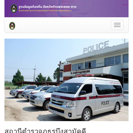
Toggle
navigati
สถานีตำรวจภูธรบึงสามัคคี