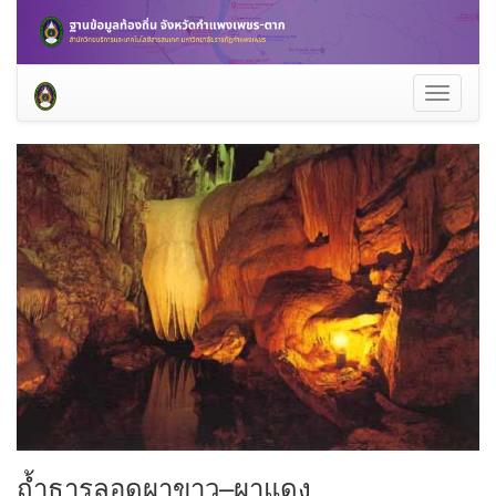
Toggle
navigati
ถ้ำธารลอดผาขาว–ผาแดง