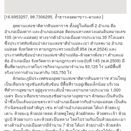
[16.6953257, 98.7306295, ถ้ำธารลอดผาขาว–ผาแดง ]
อุทยานแห่งชาติตากสินมหาราช ตั้งอยู่ในท้องที่ 2 อำเภอ คือ
อำเภอเมืองตาก และอำเภอแม่สอด ติดถนนทางหลวงแผ่นดินหมายเลข
105 (ตาก–แม่สอด) ห่างจากตัวอำเภอเมืองตากประมาณ 35 กิโลเมตร
ซึ่งประกาศทับซ้อนป่าสงวนแห่งชาติป่าแม่ละเมา ตำบลพะวอ อำเภอ
แม่สอด จังหวัดตาก ตามกฎกระทรวงฉบับที่ 954 (พ.ศ.2524) และ
ประกาศทับซ้อนป่าสงวนแห่งชาติป่าแม่ท้อ–ห้วยตากฝั่งขวา ตำบลแม่
ท้อ อำเภอเมือง จังหวัดตาก ตามกฎกระทรวงฉบับที่ 145 (พ.ศ.2509) มี
พื้นที่ตามประกาศในราชกิจจานุเบกษาจำนวน 93,125 ไร่ แต่มีพื้นที่
จริงจากการคำนวนเท่ากับ 163,750 ไร่
ลักษณะภูมิประเทศของอุทยานแห่งชาติตากสินมหาราช ส่วนใหญ่
เป็นเทือกเขาสูงชันสลับซับซ้อน มีพื้นที่ราบอยู่เพียงเล็กน้อย บริเวณ
ที่ทำการอุทยานฯ อยู่สูงจากระดับน้ำทะเลปานกลางประมาณ 1,000
เมตร มีแนวเทือกเขาถนนธงชัยผ่านกลางอุทยานฯ ลักษณะเป็นสันปัน
น้ำซึ่งเป็นเส้นแบ่งเขตระหว่างอำเภอเมืองตากกับอำเภอแม่สอด เป็นต้น
กำเนิดของห้วยสำคัญๆ เช่น ทางด้านอำเภอแม่สอด ได้แก่ ห้วยตะปู
เคาะ ห้วยยะอุ ห้วยปลาหลด ห้วยพลูใหญ่ ห้วยผักหละ ห้วยพระเจ้า ห้วย
ปูแป้ ห้วยผาแกว และห้วยสะมึนหลวง ไหลไปรวมกันเป็นห้วยแม่ละเมา
ทางด้านอำเภอเมืองตากมีจำนวน 7 ห้วย ได้แก่ ห้วยปางอ้า ห้วยสลัก
พระ ห้วยน้ำดิบ ห้วยบง ห้วยช้างไล่ ห้วยโปร่งสัก และห้วยไม้ห้าง ซึ่ง