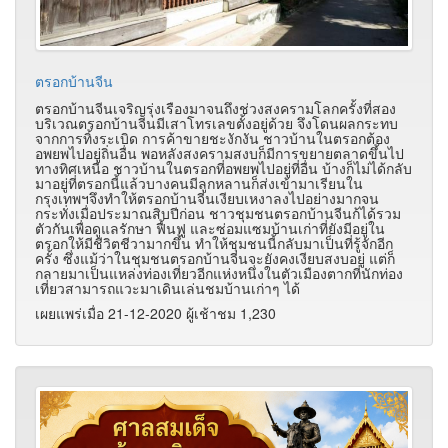
ตรอกบ้านจีน
ตรอกบ้านจีนเจริญรุ่งเรืองมาจนถึงช่วงสงครามโลกครั้งที่สอง
บริเวณตรอกบ้านจีนมีเสาโทรเลขตั้งอยู่ด้วย จึงโดนผลกระทบ
จากการทิ้งระเบิด การค้าขายชะงักงัน ชาวบ้านในตรอกต้อง
อพยพไปอยู่ถิ่นอื่น พอหลังสงครามสงบก็มีการขยายตลาดขึ้นไป
ทางทิศเหนือ ชาวบ้านในตรอกที่อพยพไปอยู่ที่อื่น บ้างก็ไม่ได้กลับ
มาอยู่ที่ตรอกนี้แล้วบางคนมีลูกหลานก็ส่งเข้ามาเรียนใน
กรุงเทพฯจึงทำให้ตรอกบ้านจีนเงียบเหงาลงไปอย่างมากจน
กระทั่งเมื่อประมาณสิบปีก่อน ชาวชุมชนตรอกบ้านจีนก้ได้รวม
ตัวกันเพื่อดูแลรักษา ฟื้นฟู และซ่อมแซมบ้านเก่าที่ยังมีอยู่ใน
ตรอกให้มีชีวิตชีวามากขึ้น ทำให้ชุมชนนี้กลับมาเป็นที่รู้จักอีก
ครั้ง ซึ่งแม้ว่าในชุมชนตรอกบ้านจีนจะยังคงเงียบสงบอยู่ แต่ก็
กลายมาเป็นแหล่งท่องเที่ยวอีกแห่งหนึ่งในตัวเมืองตากที่นักท่อง
เที่ยวสามารถแวะมาเดินเล่นชมบ้านเก่าๆ ได้
เผยแพร่เมื่อ 21-12-2020 ผู้เช้าชม 1,230