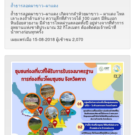
ถ้ำธารลอดผาขาว–ผาแดง
ถ้ำธารลอดผาขาว–ผาแดง เกิดจากลำห้วยผาขาว – ผาแดง ไหล
เลาะลงถ้ำด้านล่าง ความลึกที่สำรวจได้ 100 เมตร มีหินงอก
หินย้อยสวยงาม มีลำธารไหลผ่านตลอดทั้งปี อยู่ห่างจากที่ทำการ
อุทยานแห่งชาติประมาณ 32 กิโลเมตร ต้องติดต่อเจ้าหน้าที่
นำทางก่อนทุกครั้ง
เผยแพร่เมื่อ 15-08-2018 ผู้เช้าชม 2,070