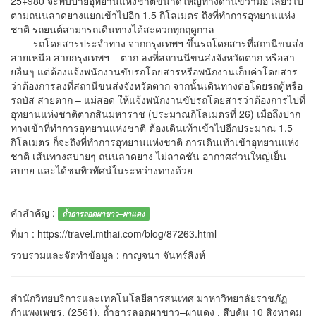
25+980 จะพบป้ายอุทยานแห่งชาติขนาดใหญ่ทางด้านขวามือ เลี้ยวไป
ตามถนนลาดยางแยกเข้าไปอีก 1.5 กิโลเมตร ถึงที่ทำการอุทยานแห่ง
ชาติ รถยนต์สามารถเดินทางได้สะดวกทุกฤดูกาล
รถโดยสารประจำทาง จากกรุงเทพฯ ขึ้นรถโดยสารที่สถานีขนส่ง
สายเหนือ สายกรุงเทพฯ – ตาก ลงที่สถานนีขนส่งจังหวัดตาก หรือสา
ยอื่นๆ แต่ต้องแจ้งพนักงานขับรถโดยสารหรือพนักงานเก็บค่าโดยสาร
ว่าต้องการลงที่สถานีขนส่งจังหวัดตาก จากนั้นเดินทางต่อโดยรถตู้หรือ
รถบัส สายตาก – แม่สอด ให้แจ้งพนักงานขับรถโดยสารว่าต้องการไปที่
อุทยานแห่งชาติตากสินมหาราช (ประมาณกิโลเมตรที่ 26) เมื่อถึงปาก
ทางเข้าที่ทำการอุทยานแห่งชาติ ต้องเดินเท้าเข้าไปอีกประมาณ 1.5
กิโลเมตร ก็จะถึงที่ทำการอุทยานแห่งชาติ การเดินเท้าเข้าอุทยานแห่ง
ชาติ เส้นทางสบายๆ ถนนลาดยาง ไม่ลาดชัน อากาศส่วนใหญ่เย็น
สบาย และได้ชมทิวทัศน์ในระหว่างทางด้วย
คำสำคัญ :
ถ้ำธารลอดผาขาว–ผาแดง
ที่มา : https://travel.mthai.com/blog/87263.html
รวบรวมและจัดทำข้อมูล : กาญจนา จันทร์สิงห์
สำนักวิทยบริการและเทคโนโลยีสารสนเทศ มาหาวิทยาลัยราชภัฏ
กำแพงเพชร. (2561). ถ้ำธารลอดผาขาว–ผาแดง . สืบค้น 10 สิงหาคม