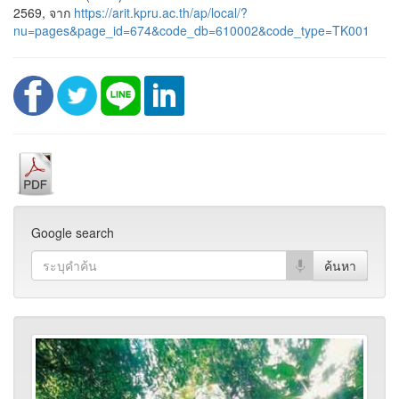
2569, จาก
https://arit.kpru.ac.th/ap/local/?
nu=pages&page_id=674&code_db=610002&code_type=TK001
Google search