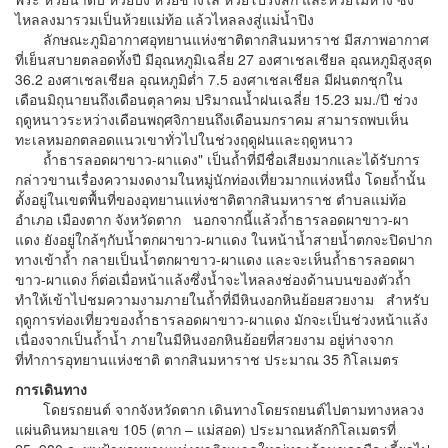
ไหลลงมารวมเป็นห้วยแม่ท้อ แล้วไหลลงสู่แม่น้ำปิง
ลักษณะภูมิอากาศอุทยานแห่งชาติตากสินมหาราช มีสภาพอากาศ
ที่เย็นสบายตลอดทั้งปี มีอุณหภูมิเฉลี่ย 27 องศาเชลเชียล อุณหภูมิสูงสุด
36.2 องศาเชลเชียล อุณหภูมิต่ำ 7.5 องศาเชลเชียล มีฝนตกชุกใน
เดือนมิถุนายนถึงเดือนตุลาคม ปริมาณน้ำฝนเฉลี่ย 15.23 มม./ปี ช่วง
ฤดูหนาวระหว่างเดือนพฤศจิกายนถึงเดือนมกราคม สามารถพบเห็น
ทะเลหมอกตลอดแนวเขาทั่วไปในช่วงฤดูฝนและฤดูหนาว
ถ้ำธารลอดผาขาว-ผาแดง" เป็นถ้ำที่มีชื่อเสียงมากและได้รับการ
กล่าวขานเรื่องความงดงามในหมู่นักท่องเที่ยวมากแห่งหนึ่ง โดยถ้ำนั้น
ตั้งอยู่ในเขตพื้นที่ของอุทยานแห่งชาติตากสินมหาราช ตำบลแม่ท้อ
อำเภอ เมืองตาก จังหวัดตาก นอกจากนี้แล้วถ้ำธารลอดผาขาว-ผา
แดง ยังอยู่ใกล้ๆกับน้ำตกผาขาว-ผาแดง ในหน้าน้ำสายน้ำตกจะปิดปาก
ทางเข้าถ้ำ กลายเป็นน้ำตกผาขาว-ผาแดง และจะเห็นถ้ำธารลอดผา
ขาว-ผาแดง ก็ต่อเมื่อหน้าแล้งซึ่งน้ำจะไหลลงช่องด้านบนของตัวถ้ำ
ทำให้เข้าไปชมความงามภายในถ้ำที่มีหินงอกหินย้อยสวยงาม สำหรับ
ฤดูการท่องเที่ยวของถ้ำธารลอดผาขาว-ผาแดง มักจะเป็นช่วงหน้าแล้ง
เนื่องจากเป็นถ้ำน้ำ ภายในมีหินงอกหินย้อยที่สวยงาม อยู่ห่างจาก
ที่ทำการอุทยานแห่งชาติ ตากสินมหาราช ประมาณ 35 กิโลเมตร
การเดินทาง
โดยรถยนต์ จากจังหวัดตาก เดินทางโดยรถยนต์ไปตามทางหลวง
แผ่นดินหมายเลข 105 (ตาก – แม่สอด) ประมาณหลักกิโลเมตรที่