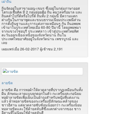
เผ่าถิ่น
ถิ่นจัดอยู่ในสาขามอญ-เขมร ซึ่งอยู่ในกลุ่มภาษาออส
โตรเอเชียติค มี 2 กลุ่มย่อยคือ ถิ่น คมาลหรือมาล และ
ถิ่นคลำไปร๊ต์หรือไปร๊ต์ ถิ่นทั้ง 2 กลุ่มนี้ มีความแตก
ต่างกันในภาษาพูดและขนบธรรมเนียมประเพณีส่วน
การตั้งถิ่นฐานและการแต่งกายเหมือนๆ กัน ถิ่นอพยพ
เข้ามาในประเทศไทยเมื่อ 60-80 ปีมานี้ โดยอพยพมา
จากแขวงไชยบุรี ประเทศลาว เข้าสู่ประเทศไทยทิศ
ตะวันออกเฉียงเหนือของจังหวัดน่าน ถิ่นใน
ประเทศไทยอาศัยอยู่ในจังหวัดน่าน เพชรบูรณ์ และ
เลย
เผยแพร่เมื่อ 26-02-2017 ผู้เช้าชม 2,191
ลายขิด
ลายขิด คือ การทอผ้าให้ลวดลายที่ปรากฏเหมือนกันทั้ง
ผืน ลักษณะลายแบบยกดอกในตัว กะเหรี่ยงสะกอนิยม
ทอผ้าลายขิดเพื่อเย็บเป็นผ้าถุงสำหรับหญิงที่แต่งงาน
แล้ว ผ้าทอลายขิดของกะเหรี่ยงมีลักษณะคล้ายของ
ชาวอีสาน แต่ลวดลายซับซ้อนน้อยกว่า กะเหรี่ยงนิยม
ทอลายขิดและใช้ด้ายสลับสีซึ่งแตกต่างจากของ ชาว
อีสานที่ไม่นิยมใช้ด้ายสลับสี