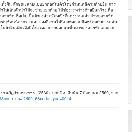
ันทั้งผืน ลักษณะลายแบบยกดอกในตัวโดยกำหนดสีตามด้ายยืน การ
าไปเป็นตัวนำไม้จะช่วยแยกด้าย ให้ช่องระหว่างด้ายยืนกว้างเพื่อ
ขิดเพื่อเย็บเป็นผ้าถุงสำหรับหญิงที่แต่งงานแล้ว ผ้าทอลายขิด
ซับซ้อนน้อยกว่า และของอีสานไม่นิยมทอลายขิดพร้อมกับการสลับ
้นในผ้าผืนเดียวจึงมีทั้งลวดลายยกดอกนูนขึ้นมาของลายขิดและลาย
าชภัฏกำแพงเพชร. (2560). ลายขิด. สืบค้น 7 สิงหาคม 2569, จาก
d=536&code_db=DB0016&code_type=0014