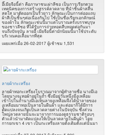
อี๊เมียจือนี้ต่า คือภาษาชนเผ่าลีซอ เป็นการเรียกตาม
เทคนิคของการสร้างสรรค์ลวดลาย ที่นําชิ้นผ้าสสีัน
สดใส มาตัดออกเป็นริ้วยาว ลักษณะเป็นการต่ออแถบ
ผ้าสีเป็นชิ้นๆต่อเนื่องกันไป ใช้เป็นชื่อเรียกเอกลักษณ์
ของผ้าใน ลักษณะเช่นนี้มาแต่โบราณครั้งบรรพบุรุษ
ของชาวลีซอ ที่ได้รับการถ่ายทอดสืบทอดต่อกันมา
จนถึงปัจจุบัน ลายอี๊ เมียจือนี้ต่ามักนิยมนี้มาใช้ประดับ
บริเวณคอเสื้อมากที่สุด
เผยแพร่เมื่อ 26-02-2017 ผู้เช้าชม 1,531
ลายผ้ากะเหรี่ยง
ลายผ้าทอกะเหรี่ยงโบราณมาจากผู้ทำลายชื่อ นางมึเอ
โดยนางจะทอผ้าอยู่ในถ้ำ ซึ่งมีอยู่วันหนึ่งมีงูเหลือม
เข้าไปในถ้ำนางมึเอเห็นลายงูเหลือมจึงได้นำลายของ
งูเหลือมมาทอเป็นลายในผืนผ้า และต่อมาก็ได้มีการ
ดัดแปลงจนเกิดเป็นลวดลายต่างในปัจจุบัน ซึ่งส่วน
ใหญ่ลวดลายนั้นจะมาจากการมองดูธรรมชาติรอบๆ
ตัวแล้วนำมาดัดแปลงให้เป็นลวดลายในผืนผ้า โดย
การยกเขา 4 เขา เป็นกะเหรี่ยงลายดั้งเดิมตั้งแต่นั้นมา