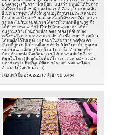
บางครั้งจะเรียกว่า “อิ้วเมี่ยน” แปลว่า มนุษย์ ได้รับการ
จัดให้อยู่ในเชื้อชาติ มองโกลอยด์ คือ อยู่ในตระกูลจีน
ธิเบต บรรพชนได้ตั้งถิ่นฐานอยู่ที่ราบรอบทะเลสาปตง
ถิง แถบแม่น้ำแยงซี ยอมอ่อนน้อมให้ชนชาติผู้ปกครอง
รัฐ และไม่ยินยอมอยู่ภายใต้การบังคับกดขี่ของรัฐ จึง
ได้ทำการอพยพเข้าไปในป่าลึกบนภูเขาสูง ได้ตั้ง
ถิ่นฐานสร้างบ้านด้วยมือของเขาเอง เพื่อปกป้อง
เสรีภาพจึงถูกขนานนามว่า ม่อ เย้า ซึ่ง เหยา ซี เหลียน
ได้บันทึกไว้ในเหลียงซูต่อมาในสมัยราชวงศ์ซ่ง คำ
เรียกนี้ี้ถูกยกเลิกไปเหลือแต่คำว่า "เย้า" เท่านั้น จุดเด่น
ของชนเผ่าเมี่ยน (เย้า) บ้านปางค่าใต้ ตำบลผาช้าง
น้อย อำเภอปง จังหวัดพะเยา ได้แก่ พาสปอร์ตที่ยาว
ที่สุดในโลก (ปัจจุบันในพื้นที่โครงการหลวงมีชาวเมี่ย
นอาศัยอยู่ในพื้นที่ศูนย์พัฒนาโครงการหลวงปังค่า
อำเภอปง จังหวัดพะเยา)
เผยแพร่เมื่อ 25-02-2017 ผู้เช้าชม 3,484