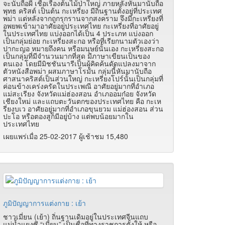
จะนับถือผี เชื่อเรื่องต้นไม้ป่าใหญ่ ภายหลังหันมานับถือ
พุทธ คริสต์ เป็นต้น กะเหรี่ยง มีถิ่นฐานตั้งอยู่ที่ประเทศ
พม่า แต่หลังจากถูกรุกรานจากสงคราม จึงมีกะเหรี่ยงที่
อพยพเข้ามาอาศัยอยู่ประเทศไทย กะเหรี่ยงที่อาศัยอยู่
ในประเทศไทย แบ่งออกได้เป็น 4 ประเภท แบ่งออก
เป็นกลุ่มย่อย กะเหรี่ยงสะกอ หรือที่เรียกนามตัวเองว่า
ปากะญอ หมายถึงคน หรือมนุษย์นั้นเอง กะเหรี่ยงสะกอ
เป็นกลุ่มที่มีจำนวนมากที่สุด มีภาษาเขียนเป็นของ
ตนเอง โดยมีมิชชันนารีเป็นผู้คิดค้นดัดแปลงมาจาก
ตัวหนังสือพม่า ผสมภาษาโรมัน กลุ่มนี้หันมานับถือ
ศาสนาคริสต์เป็นส่วนใหญ่ กะเหรี่ยงโปร์นั้นเป็นกลุ่มที่
ค่อนข้างเคร่งครัดในประเพณี อาศัยอยู่มากที่อำเภอ
แม่สะเรียง จังหวัดแม่ฮ่องสอน อำเภออมก๋อย จังหวัด
เชียงใหม่ และแถบตะวันตกของประเทศไทย คือ กะเห
รี่ยงบเว อาศัยอยู่มากที่อำเภอขุนยวม แม่ฮ่องสอน ส่วน
ปะโอ หรือตองสูก็มีอยู่บ้าง แต่พบน้อยมากใน
ประเทศไทย
เผยแพร่เมื่อ 25-02-2017 ผู้เช้าชม 15,480
ภูมิปัญญาการแต่งกาย : เย้า
ชาวเมี่ยน (เย้า) ถิ่นฐานเดิมอยู่ในประเทศจีนแถบ
แม่น้ำแยงซี “เมี่ยน” เป็นชื่อที่ทางราชการตั้งให้ หรือ