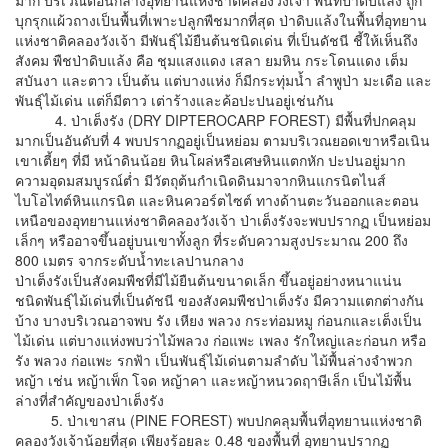
บุกรุกแผ้วถางเป็นพื้นที่เพาะปลูกพืชมากที่สุด ป่าดิบแล้งในพื้นที่อุทยาน
แห่งชาติคลองวังเจ้า มีพันธุ์ไม้ยืนต้นชนิดเด่น ที่เป็นดัชนี ชี้ให้เห็นถึง
สังคม พืชป่าดิบแล้ง คือ ชุมแสงแดง เสลา ยมหิน กระโดนแดง เต็ม
สบันงา และตาว เป็นต้น แต่บางแห่ง ก็มีกระทุ่มน้ำ ลำพูป่า มะเดือ และ
พันธุ์ไม้เด่น แต่ก็มีตาว เต่าร้างและค้อปะปนอยู่เช่นกัน
4. ป่าเต็งรัง (DRY DIPTEROCARP FOREST) มีพื้นที่ปกคลุม
มากเป็นอันดับที่ 4 พบปรากฏอยู่เป็นหย่อม ตามบริเวณยอดเขาหรือเนิน
เขาเตี้ยๆ ที่มี หน้าดินน้อย หินโผล่หรือเศษหินแตกหัก ปะปนอยู่มาก
ความอุดมสมบูรณ์ต่ำ มีวัตถุต้นกำเนิดดินมาจากหินแกรนิตไนส์
ไบโอไทต์หินแกรนิต และหินควอร์ตไซต์ ทางด้านตะวันออกและตอน
เหนือของอุทยานแห่งชาติคลองวังเจ้า ป่าเต็งรังจะพบปรากฏ เป็นหย่อม
เล็กๆ หรืออาจขึ้นอยู่บนเขาทั้งลูก ที่ระดับความสูงประมาณ 200 ถึง
800 เมตร จากระดับน้ำทะเลปานกลาง
ป่าเต็งรังเป็นสังคมพืชที่มีไม้ยืนต้นขนาดเล็ก ขึ้นอยู่อย่างหนาแน่น
ชนิดพันธุ์ไม้เด่นที่เป็นดัชนี ของสังคมพืชป่าเต็งรัง มีความแตกต่างกัน
บ้าง บางบริเวณอาจพบ รัง เหียง พลวง กระท่อมหมู ก่อนกและเต็งเป็น
ไม้เด่น แต่บางแห่งพบว่าไม้พลวง ก่อแพะ เพลง รักใหญ่และก่อนก หรือ
รัง พลวง ก่อแพะ รกฟ้า เป็นพันธุ์ไม้เด่นตามลำดับ ไม้พื้นล่างจำพวก
หญ้า เช่น หญ้าเพ็ก โจด หญ้าคา และหญ้าหนวดฤาษีเล็ก เป็นไม้พื้น
ล่างที่สำคัญของป่าเต็งรัง
5. ป่าเขาสน (PINE FOREST) พบปกคลุมพื้นที่อุทยานแห่งชาติ
คลองวังเจ้าน้อยที่สุด เพียงร้อยละ 0.48 ของพื้นที่ อุทยานปรากฏ