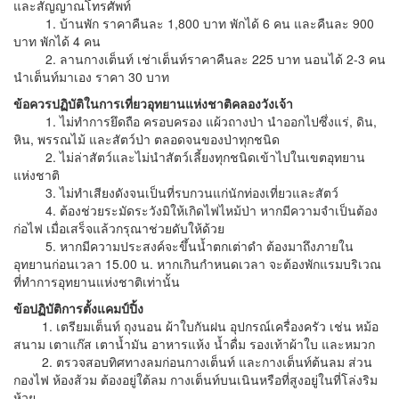
และสัญญาณโทรศัพท์
1. บ้านพัก ราคาคืนละ 1,800 บาท พักได้ 6 คน และคืนละ 900
บาท พักได้ 4 คน
2. ลานกางเต็นท์ เช่าเต็นท์ราคาคืนละ 225 บาท นอนได้ 2-3 คน
นำเต็นท์มาเอง ราคา 30 บาท
ข้อควรปฏิบัติในการเที่ยวอุทยานแห่งชาติคลองวังเจ้า
1. ไม่ทำการยึดถือ ครอบครอง แผ้วถางป่า นำออกไปซึ่งแร่, ดิน,
หิน, พรรณไม้ และสัตว์ป่า ตลอดจนของป่าทุกชนิด
2. ไม่ล่าสัตว์และไม่นำสัตว์เลี้ยงทุกชนิดเข้าไปในเขตอุทยาน
แห่งชาติ
3. ไม่ทำเสียงดังจนเป็นที่รบกวนแก่นักท่องเที่ยวและสัตว์
4. ต้องช่วยระมัดระวังมิให้เกิดไฟไหม้ป่า หากมีความจำเป็นต้อง
ก่อไฟ เมื่อเสร็จแล้วกรุณาช่วยดับให้ด้วย
5. หากมีความประสงค์จะขึ้นน้ำตกเต่าดำ ต้องมาถึงภายใน
อุทยานก่อนเวลา 15.00 น. หากเกินกำหนดเวลา จะต้องพักแรมบริเวณ
ที่ทำการอุทยานแห่งชาติเท่านั้น
ข้อปฏิบัติการตั้งแคมป์ปิ้ง
1. เตรียมเต็นท์ ถุงนอน ผ้าใบกันฝน อุปกรณ์เครื่องครัว เช่น หม้อ
สนาม เตาแก๊ส เตาน้ำมัน อาหารแห้ง น้ำดื่ม รองเท้าผ้าใบ และหมวก
2. ตรวจสอบทิศทางลมก่อนกางเต็นท์ และกางเต็นท์ต้นลม ส่วน
กองไฟ ห้องส้วม ต้องอยู่ใต้ลม กางเต็นท์บนเนินหรือที่สูงอยู่ในที่โล่งริม
ห้วย