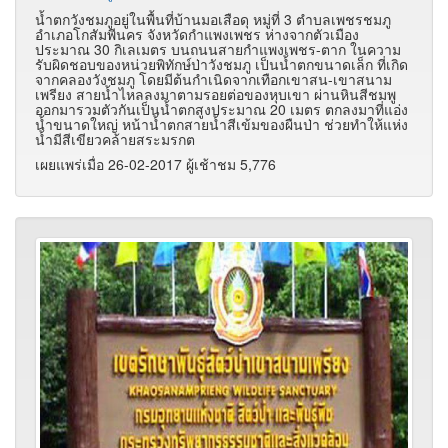
น้ำตกวังชมภูอยู่ในพื้นที่บ้านมอเสือดุ หมู่ที่ 3 ตำบลเพชรชมภู
อำเภอโกสัมพีนคร จังหวัดกำแพงเพชร ห่างจากตัวเมือง
ประมาณ 30 กิเลเมตร บนถนนสายกำแพงเพชร-ตาก ในความ
รับผิดชอบของหน่วยพิทักษ์ป่าวังชมภู เป็นน้ำตกขนาดเล็ก ที่เกิด
จากคลองวังชมภู โดยมีต้นกำเนิดจากเทือกเขาสน-เขาสนาม
เพรียง สายน้ำไหลลงมาตามรอยต่อของหุบเขา ผ่านหินสีชมพู
ออกมารวมตัวกันเป็นน้ำตกสูงประมาณ 20 เมตร ตกลงมาที่แอ่ง
น้ำขนาดใหญ่ หน้าน้ำตกสายน้ำสีเข้มของผืนป่า ช่วยทำให้แห่ง
น้ำมีสีเขียวคล้ายสระมรกต
เผยแพร่เมื่อ 26-02-2017 ผู้เช้าชม 5,776