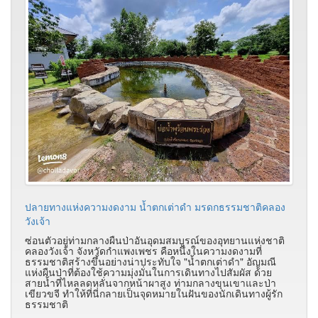
ปลายทางแห่งความงดงาม น้ำตกเต่าดำ มรดกธรรมชาติคลอง
วังเจ้า
ซ่อนตัวอยู่ท่ามกลางผืนป่าอันอุดมสมบูรณ์ของอุทยานแห่งชาติ
คลองวังเจ้า จังหวัดกำแพงเพชร คือหนึ่งในความงดงามที่
ธรรมชาติสร้างขึ้นอย่างน่าประทับใจ "น้ำตกเต่าดำ" อัญมณี
แห่งผืนป่าที่ต้องใช้ความมุ่งมั่นในการเดินทางไปสัมผัส ด้วย
สายน้ำที่ไหลลดหลั่นจากหน้าผาสูง ท่ามกลางขุนเขาและป่า
เขียวขจี ทำให้ที่นี่กลายเป็นจุดหมายในฝันของนักเดินทางผู้รัก
ธรรมชาติ