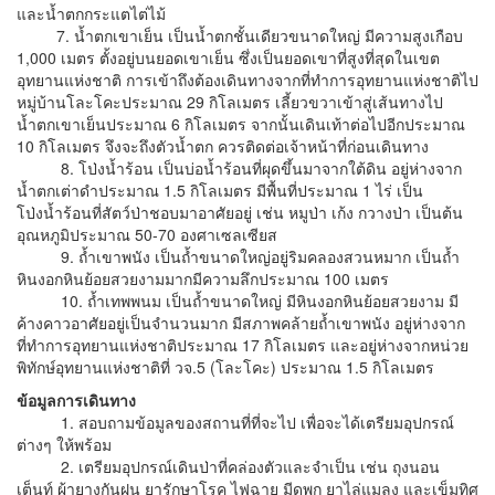
และน้ำตกกระแตไต่ไม้
7. น้ำตกเขาเย็น เป็นน้ำตกชั้นเดียวขนาดใหญ่ มีความสูงเกือบ
1,000 เมตร ตั้งอยู่บนยอดเขาเย็น ซึ่งเป็นยอดเขาที่สูงที่สุดในเขต
อุทยานแห่งชาติ การเข้าถึงต้องเดินทางจากที่ทำการอุทยานแห่งชาติไป
หมู่บ้านโละโคะประมาณ 29 กิโลเมตร เลี้ยวขวาเข้าสู่เส้นทางไป
น้ำตกเขาเย็นประมาณ 6 กิโลเมตร จากนั้นเดินเท้าต่อไปอีกประมาณ
10 กิโลเมตร จึงจะถึงตัวน้ำตก ควรติดต่อเจ้าหน้าที่ก่อนเดินทาง
8. โป่งน้ำร้อน เป็นบ่อน้ำร้อนที่ผุดขึ้นมาจากใต้ดิน อยู่ห่างจาก
น้ำตกเต่าดำประมาณ 1.5 กิโลเมตร มีพื้นที่ประมาณ 1 ไร่ เป็น
โป่งน้ำร้อนที่สัตว์ป่าชอบมาอาศัยอยู่ เช่น หมูป่า เก้ง กวางป่า เป็นต้น
อุณหภูมิประมาณ 50-70 องศาเซลเซียส
9. ถ้ำเขาพนัง เป็นถ้ำขนาดใหญ่อยู่ริมคลองสวนหมาก เป็นถ้ำ
หินงอกหินย้อยสวยงามมากมีความลึกประมาณ 100 เมตร
10. ถ้ำเทพพนม เป็นถ้ำขนาดใหญ่ มีหินงอกหินย้อยสวยงาม มี
ค้างคาวอาศัยอยู่เป็นจำนวนมาก มีสภาพคล้ายถ้ำเขาพนัง อยู่ห่างจาก
ที่ทำการอุทยานแห่งชาติประมาณ 17 กิโลเมตร และอยู่ห่างจากหน่วย
พิทักษ์อุทยานแห่งชาติที่ วจ.5 (โละโคะ) ประมาณ 1.5 กิโลเมตร
ข้อมูลการเดินทาง
1. สอบถามข้อมูลของสถานที่ที่จะไป เพื่อจะได้เตรียมอุปกรณ์
ต่างๆ ให้พร้อม
2. เตรียมอุปกรณ์เดินป่าที่คล่องตัวและจำเป็น เช่น ถุงนอน
เต็นท์ ผ้ายางกันฝน ยารักษาโรค ไฟฉาย มีดพก ยาไล่แมลง และเข็มทิศ