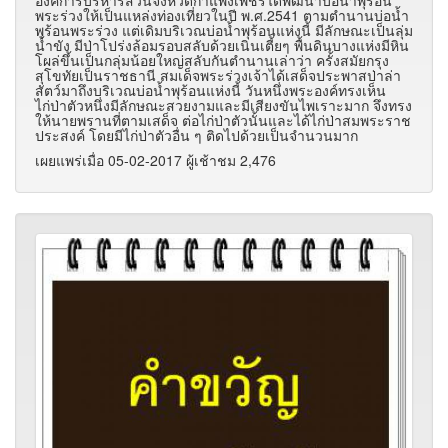
องค์การบริหารส่วนจังหวัดกำแพงเพชรได้พัฒนาบ่อน้ำพุร้อน
พระร่วงให้เป็นแหล่งท่องเที่ยวในปี พ.ศ.2541 ตามตำนานบ่อน้ำ
พุร้อนพระร่วง แต่เดิมบริเวณบ่อน้ำพุร้อนแห่งนี้ มีลักษณะเป็นลุ่ม
น้ำขัง มีป่าโปร่งล้อมรอบสลับด้วยเนินเตี้ยๆ พื้นดินบางแห่งมีหิน
โผล่ขึ้นเป็นกลุ่มน้อยใหญ่สลับกันตำนานเล่าว่า ครั้งสมัยกรุง
สุโขทัยเป็นราชธานี สมเด็จพระร่วงเจ้าได้เสด็จประพาสป่าล่า
สัตว์มาถึงบริเวณบ่อน้ำพุร้อนแห่งนี้ วันหนึ่งพระองค์ทรงเห็น
ไก่ป่าตัวหนึ่งมีลักษณะสวยงามและมีเสียงขันไพเราะมาก จึงทรง
ให้นายพรานที่ตามเสด็จ ต่อไก่ป่าตัวนั้นและได้ไก่ป่าสมพระราช
ประสงค์ โดยมีไก่ป่าตัวอื่น ๆ ติดไปด้วยเป็นจำนวนมาก
เผยแพร่เมื่อ 05-02-2017 ผู้เช้าชม 2,476