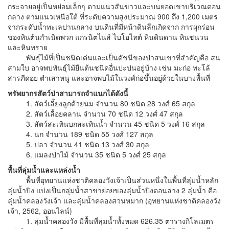
กระจายอยู่เป็นหย่อมเล็กๆ ตามแนวสันขาวและบนยอดเขาบริเวณตอน
กลาง ตามแนวเหนือใต้ ที่ระดับความสูงประมาณ 900 ถึง 1,200 เมตร
จากระดับน้ำทะเลปานกลาง บนดินที่มีหน้าดินลึกเกิดจาก การผุกร่อน
ของหินต้นกำเนิดพวก แกรนิตไนส์ ไบโอไทต์ หินดินดาน หินชนวน
และหินทราย
พันธุ์ไม้ที่เป็นชนิดเด่นและเป็นดัชนีของป่าสนเขาที่สำคัญคือ สน
สามใบ อาจพบพันธุ์ไม้ยืนต้นชนิดอื่นปะปนอยู่บ้าง เช่น มะก่อ ทะโล้
สารภีดอย ตำเสาหนู และอาจพบไม้ในวงศ์ก่อขึ้นอยู่ด้วยในบางพื้นที่
ทรัพยากรสัตว์ป่าสามารถจำแนกได้ดังนี้
1. สัตว์เลี้ยงลูกด้วยนม จำนวน 80 ชนิด 28 วงศ์ 65 สกุล
2. สัตว์เลื้อยคลาน จำนวน 70 ชนิด 12 วงศ์ 47 สกุล
3. สัตว์สะเทินบกสะเทินน้ำ จำนวน 45 ชนิด 5 วงศ์ 16 สกุล
4. นก จำนวน 189 ชนิด 55 วงศ์ 127 สกุล
5. ปลา จำนวน 41 ชนิด 13 วงศ์ 30 สกุล
6. แมลงป่าไม้ จำนวน 35 ชนิด 5 วงศ์ 25 สกุล
พื้นที่ลุ่มน้ำและแหล่งน้ำ
พื้นที่อุทยานแห่งชาติคลองวังเจ้าเป็นส่วนหนึ่งในพื้นที่ลุ่มน้ำหลัก
ลุ่มน้ำปิง แบ่งเป็นกลุ่มน้ำสาขาย่อยของลุ่มน้ำปิงตอนล่าง 2 ลุ่มน้ำ คือ
ลุ่มน้ำคลองวังเจ้า และลุ่มน้ำคลองสวนหมาก (อุทยานแห่งชาติคลองวัง
เจ้า, 2562, ออนไลน์)
1. ลุ่มน้ำคลองวัง มีพื้นที่ลุ่มน้ำทั้งหมด 626.35 ตารางกิโลเมตร