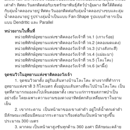
เต่าดำ ทิศตะวันตกติดต่อกับเขตรักษาพันธุ์สัตว์ป่าอุ้มผาง ทิศใต้ติดต่อ
กับลุ่มน้ำคลองนายปู ทิศตะวันออกติดต่อกับลุ่มน้ำคลองปางขบและลุ่ม
น้ำคลองนายปู รูปร่างลุ่มน้ำเป็นแบบ Fan-Shape รูปแบบลำธารเป็น
แบบ Dendritic และ Parallel
หน่วยงานในพื้นที่
หน่วยพิทักษ์อุทยานแห่งชาติคลองวังเจ้าที่ วจ.1 (เกาะร้อย)
หน่วยพิทักษ์อุทยานแห่งชาติคลองวังเจ้าที่ วจ.2 (คลองมดแดง)
หน่วยพิทักษ์อุทยานแห่งชาติคลองวังเจ้าที่ วจ.3 (ปางสังกะสี)
หน่วยพิทักษ์อุทยานแห่งชาติคลองวังเจ้าที่ วจ.4 (แม่ยะมา)
หน่วยพิทักษ์อุทยานแห่งชาติคลองวังเจ้าที่ วจ.5 (โละโคะ)
หน่วยพิทักษ์อุทยานแห่งชาติคลองวังเจ้าที่ วจ.6 (ผาผึ้ง)
จุดชมวิวในอุทยานแห่งชาติคลองวังเจ้า
1. จุดชมวิวผาตั้ง อยู่ริมเส้นทางบ้านโละโคะ ห่างจากที่ทำการ
อุทยานแห่งชาติ 3 กิโลเมตร ตั้งอยู่บนเส้นทางที่จะไปบ้านโละโคะ เป็น
จุดที่สามารถมองลงไปเห็นดอยผาตั้ง เหมาะแก่การชมสภาพป่าเป็น
อย่างยิ่ง โดยเฉพาะความงามของดวงอาทิตย์ตกลับเหลี่ยมเขาในยาม
เย็น
2. เขากระดาน เป็นหน้าผาของเขาเต่าดำ อยู่ใกล้น้ำตกเต่าดำ
มีลักษณะเหมือนมีคนเอากระดานมาเรียงต่อกันเป็นหน้าผาสูงขึ้น
ประมาณ 300 เมตร
3. ผากลม เป็นหน้าผาสูงชันทุกด้าน 360 องศา มีลักษณะคล้าย