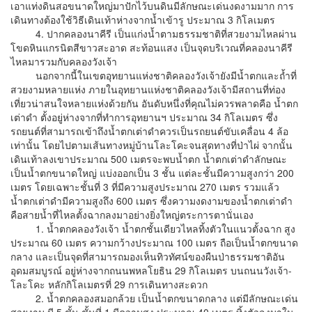
เอาแท่งดินสอขนาดใหญ่มาปักไว้บนดินมีลักษณะเด่นงดงามมาก การ
เดินทางต้องใช้วิธีเดินเท้าห่างจากน้ำเข้ารู ประมาณ 3 กิโลเมตร
4. ปากคลองนาคีรี เป็นแก่งน้ำตามธรรมชาติที่สวยงามไหลผ่าน
โขดหินแกรนิตสีขาวสะอาด สะท้อนแสง เป็นจุดบริเวณที่คลองนาคีรี
ไหลมารวมกับคลองวังเจ้า
นอกจากนี้ในเขตอุทยานแห่งชาติคลองวังเจ้ายังมีน้ำตกและถ้ำที่
สวยงามหลายแห่ง ภายในอุทยานแห่งชาติคลองวังเจ้ามีสถานที่ท่อง
เที่ยวน่าสนใจหลายแห่งด้วยกัน อันดับหนึ่งที่คุณไม่ควรพลาดคือ น้ำตก
เต่าดำ ตั้งอยู่ห่างจากที่ทำการอุทยานฯ ประมาณ 34 กิโลเมตร ซึ่ง
รถยนต์ที่สามารถเข้าถึงน้ำตกเต่าดำควรเป็นรถยนต์ขับเคลื่อน 4 ล้อ
เท่านั้น โดยไปตามเส้นทางหมู่บ้านโละโคะจนสุดทางที่ป่าไผ่ จากนั้น
เดินเท้าลงเขาประมาณ 500 เมตรจะพบน้ำตก น้ำตกเต่าดำลักษณะ
เป็นน้ำตกขนาดใหญ่ แบ่งออกเป็น 3 ชั้น แต่ละชั้นมีความสูงกว่า 200
เมตร โดยเฉพาะชั้นที่ 3 ที่มีความสูงประมาณ 270 เมตร รวมแล้ว
น้ำตกเต่าดำมีความสูงถึง 600 เมตร ซึ่งความงดงามของน้ำตกเต่าดำ
คือสายน้ำที่ไหลตั้งฉากลงมาอย่างยิ่งใหญ่ตระการตานั่นเอง
1. น้ำตกคลองวังเจ้า น้ำตกชั้นเดียวไหลทิ้งตัวในแนวตั้งฉาก สูง
ประมาณ 60 เมตร ความกว้างประมาณ 100 เมตร ถือเป็นน้ำตกขนาด
กลาง และเป็นจุดที่สามารถมองเห็นทิวทัศน์ของผืนป่าธรรมชาติอัน
อุดมสมบูรณ์ อยู่ห่างจากถนนพหลโยธิน 29 กิโลเมตร บนถนนวังเจ้า-
โละโคะ หลักกิโลเมตรที่ 29 การเดินทางสะดวก
2. น้ำตกคลองสมอกล้วย เป็นน้ำตกขนาดกลาง แต่มีลักษณะเด่น
สวยงาม มี 5 ชั้น ชั้นที่ 1 มีความสูง ประมาณ 40 เมตร ทิ้งตัวลงมาใน