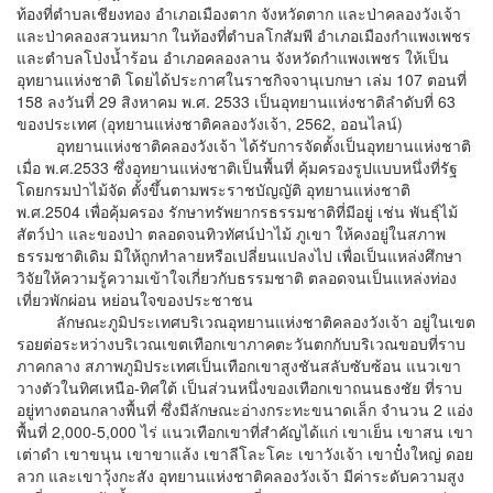
ท้องที่ตำบลเชียงทอง อำเภอเมืองตาก จังหวัดตาก และป่าคลองวังเจ้า
และป่าคลองสวนหมาก ในท้องที่ตำบลโกสัมพี อำเภอเมืองกำแพงเพชร
และตำบลโป่งน้ำร้อน อำเภอคลองลาน จังหวัดกำแพงเพชร ให้เป็น
อุทยานแห่งชาติ โดยได้ประกาศในราชกิจจานุเบกษา เล่ม 107 ตอนที่
158 ลงวันที่ 29 สิงหาคม พ.ศ. 2533 เป็นอุทยานแห่งชาติลำดับที่ 63
ของประเทศ (อุทยานแห่งชาติคลองวังเจ้า, 2562, ออนไลน์)
อุทยานแห่งชาติคลองวังเจ้า ได้รับการจัดตั้งเป็นอุทยานแห่งชาติ
เมื่อ พ.ศ.2533 ซึ่งอุทยานแห่งชาติเป็นพื้นที่ คุ้มครองรูปแบบหนึ่งที่รัฐ
โดยกรมป่าไม้จัด ตั้งขึ้นตามพระราชบัญญัติ อุทยานแห่งชาติ
พ.ศ.2504 เพื่อคุ้มครอง รักษาทรัพยากรธรรมชาติที่มีอยู่ เช่น พันธุ์ไม้
สัตว์ป่า และของป่า ตลอดจนทิวทัศน์ป่าไม้ ภูเขา ให้คงอยู่ในสภาพ
ธรรมชาติเดิม มิให้ถูกทำลายหรือเปลี่ยนแปลงไป เพื่อเป็นแหล่งศึกษา
วิจัยให้ความรู้ความเข้าใจเกี่ยวกับธรรมชาติ ตลอดจนเป็นแหล่งท่อง
เที่ยวพักผ่อน หย่อนใจของประชาชน
ลักษณะภูมิประเทศบริเวณอุทยานแห่งชาติคลองวังเจ้า อยู่ในเขต
รอยต่อระหว่างบริเวณเขตเทือกเขาภาคตะวันตกกับบริเวณขอบที่ราบ
ภาคกลาง สภาพภูมิประเทศเป็นเทือกเขาสูงชันสลับซับซ้อน แนวเขา
วางตัวในทิศเหนือ-ทิศใต้ เป็นส่วนหนึ่งของเทือกเขาถนนธงชัย ที่ราบ
อยู่ทางตอนกลางพื้นที่ ซึ่งมีลักษณะอ่างกระทะขนาดเล็ก จำนวน 2 แอ่ง
พื้นที่ 2,000-5,000 ไร่ แนวเทือกเขาที่สำคัญได้แก่ เขาเย็น เขาสน เขา
เต่าดำ เขาขนุน เขาขาแล้ง เขาลีโละโคะ เขาวังเจ้า เขาปั๋งใหญ่ ดอย
ลวก และเขาวุ้งกะสัง อุทยานแห่งชาติคลองวังเจ้า มีค่าระดับความสูง