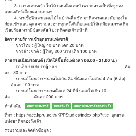
3. กวาดเศษหญ้า ใบไม้ ก่อนตั้งแคมป์ เพราะอาจเป็นที่อยู่ของ
แมลงสัตว์เลื้อยคลานต่างๆ
4. หาเชื้อฟืนจากเศษไม้ในป่า/คลื่นซัด มาติดหาดและดับกองไฟ
ก่อนเข้านอน ดูแลความสะอาดทุกครั้งที่เก็บแคมป์ให้เหมือนสภาพเดิม
เรียบร้อย หากมีข้อสงสัย โปรดติดต่อเจ้าหน้าที่
อัตราค่าบริการเข้าอุทยานแห่งชาติ
ชาวไทย : ผู้ใหญ่ 40 บาท เด็ก 20 บาท
ชาวต่างชาติ : ผู้ใหญ่ 200 บาท เด็ก 100 บาท
ค่าธรรมเนียมรถยนต์ (เปิดให้ขึ้นตั้งแต่เวลา 06.00 - 21.00 น.)
รถเล็ก รถเก๋ง รถตู้ ฯลฯ คัน
ละ 30 บาท
รถยนต์โดยสารขนาดไม่เกิน 24 ที่นั่งและไม่เกิน 4 ตัน (6 ล้อ)
คันละ 100 บาท
รถยนต์โดยสารขนาดตั้งแต่ 24 ที่นั่งและไม่เกิน 10
ล้อ คันละ 200 บาท
คำสำคัญ :
อุทยานแห่งชาติ
คลองวังเจ้า
อุทยานแห่งชาติคลองวังเจ้า
ที่มา : https://acc.kpru.ac.th/KPPStudies/index.php?title=อุทยาน
แห่งชาติคลองวังเจ้า
รวบรวมและจัดทำข้อมูล :