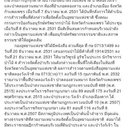
และป่าคลองสวนหมาก ท้องที่อำเภอคลองลาน และอำเภอเมือง จังหวัด
กำแพงเพชร เมื่อวันที่ 7 ธันวาคม พ.ศ. 2531 ได้บันทึกสั่งการให้ดำเนิน
การสำรวจพื้นที่ดังกล่าวเพื่อจัดตั้งเป็นอุทยานแห่งชาติ ซึ่งคณะ
กรรมการป้องกันอนุรักษ์ทรัพยากรป่าไม้ จังหวัดกำแพงเพชร ได้ประชุม
เมื่อวันที่ 8 ธันวาคม พ.ศ. 2531 มีมติเห็นสมควรกำหนดบริเวณป่าดัง
กล่าวเป็นอุทยานแห่งชาติ เพื่ออนุรักษ์ทรัพยากรธรรมชาติและสภาพ
ธรรมชาติให้อยู่คงเดิม
กองอุทยานแห่งชาติได้มีหนังสือ ด่วนที่สุด ที่ กษ 0713/1499 ลง
วันที่ 20 ธันวาคม พ.ศ. 2531 เสนอกรมป่าไม้มีคำสั่งที่ 1914/2531 ลง
วันที่ 21 ธันวาคม พ.ศ. 2531 ให้นายวิฑูรย์ อุรัชโนประกร นักวิชาการ
ป่าไม้ 4 สำรวจจัดตั้งป่าบริเวณดังกล่าวและพื้นที่ใกล้เคียงในท้องที่
จังหวัดตากเป็นอุทยานแห่งชาติ ผลการสำรวจตามหนังสืออุทยานแห่ง
ชาติคลองวังเจ้าที่ กษ 0713(วจ)/11 ลงวันที่ 15 กุมภาพันธ์ พ.ศ. 2532
รายงานว่าพื้นที่ป่าคลองวังเจ้า ป่าคลองสวนหมาก จังหวัดกำแพงเพชร
ได้ประกาศเป็นป่าสงวนแห่งชาติตามกฎกระทรวงฉบับที่ 488 (พ.ศ.
2515) ลงประกาศในราชกิจจานุเบกษา เล่ม 89 ตอนที่ 175 ลงวันที่ 21
พฤศจิกายน พ.ศ. 2515 และป่าประดาง-วังเจ้า อำเภอเมืองตาก ได้
ประกาศเป็นป่าสงวนแห่งชาติตามกฎกระทรวงฉบับที่ 10 (พ.ศ. 2507)
ลงประกาศในราชกิจจานุเบกษา เล่ม 81 ตอนที่ 116 ลงวันที่ 8
ธันวาคม พ.ศ.2507 มีสภาพภูมิประเทศเป็นป่าต้นน้ำลำธาร มีจุดเด่น
ทางธรรมชาติที่สวยงามเหมาะสมจัดตั้งเป็นอุทยานแห่งชาติ ต่อมาได้
มีพระราชกฤษฎีกากำหนดบริเวณที่ดินป่าประดาง และป่าวังก์เจ้า ใน