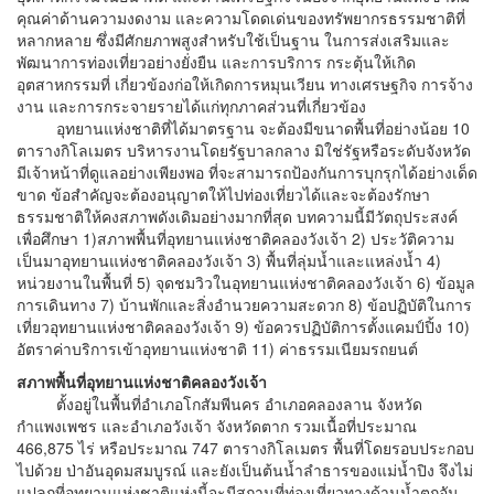
คุณค่าด้านความงดงาม และความโดดเด่นของทรัพยากรธรรมชาติที่
หลากหลาย ซึ่งมีศักยภาพสูงสำหรับใช้เป็นฐาน ในการส่งเสริมและ
พัฒนาการท่องเที่ยวอย่างยั่งยืน และการบริการ กระตุ้นให้เกิด
อุตสาหกรรมที่ เกี่ยวข้องก่อให้เกิดการหมุนเวียน ทางเศรษฐกิจ การจ้าง
งาน และการกระจายรายได้แก่ทุกภาคส่วนที่เกี่ยวข้อง
อุทยานแห่งชาติที่ได้มาตรฐาน จะต้องมีขนาดพื้นที่อย่างน้อย 10
ตารางกิโลเมตร บริหารงานโดยรัฐบาลกลาง มิใช่รัฐหรือระดับจังหวัด
มีเจ้าหน้าที่ดูแลอย่างเพียงพอ ที่จะสามารถป้องกันการบุกรุกได้อย่างเด็ด
ขาด ข้อสำคัญจะต้องอนุญาตให้ไปท่องเที่ยวได้และจะต้องรักษา
ธรรมชาติให้คงสภาพดังเดิมอย่างมากที่สุด บทความนี้มีวัตถุประสงค์
เพื่อศึกษา 1)สภาพพื้นที่อุทยานแห่งชาติคลองวังเจ้า 2) ประวัติความ
เป็นมาอุทยานแห่งชาติคลองวังเจ้า 3) พื้นที่ลุ่มน้ำและแหล่งน้ำ 4)
หน่วยงานในพื้นที่ 5) จุดชมวิวในอุทยานแห่งชาติคลองวังเจ้า 6) ข้อมูล
การเดินทาง 7) บ้านพักและสิ่งอำนวยความสะดวก 8) ข้อปฏิบัติในการ
เที่ยวอุทยานแห่งชาติคลองวังเจ้า 9) ข้อควรปฏิบัติการตั้งแคมป์ปิ้ง 10)
อัตราค่าบริการเข้าอุทยานแห่งชาติ 11) ค่าธรรมเนียมรถยนต์
สภาพพื้นที่อุทยานแห่งชาติคลองวังเจ้า
ตั้งอยู่ในพื้นที่อำเภอโกสัมพีนคร อำเภอคลองลาน จังหวัด
กำแพงเพชร และอำเภอวังเจ้า จังหวัดตาก รวมเนื้อที่ประมาณ
466,875 ไร่ หรือประมาณ 747 ตารางกิโลเมตร พื้นที่โดยรอบประกอบ
ไปด้วย ป่าอันอุดมสมบูรณ์ และยังเป็นต้นน้ำลำธารของแม่น้ำปิง จึงไม่
แปลกที่อุทยานแห่งชาติแห่งนี้จะมีสถานที่ท่องเที่ยวทางด้านน้ำตกอัน