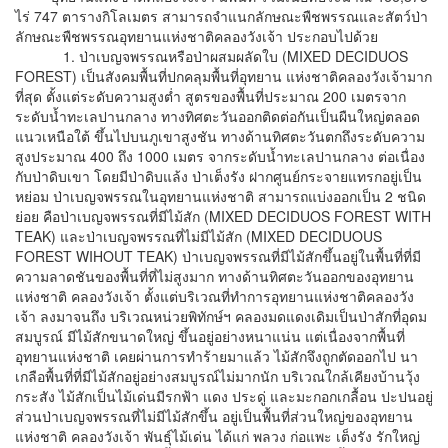
ไร่ 747 ตารางกิโลเมตร สามารถจำแนกลักษณะพืชพรรณและสัตว์ป่า
ลักษณะพืชพรรณอุทยานแห่งชาติคลองวังเจ้า ประกอบไปด้วย
1. ป่าเบญจพรรณหรือป่าผสมผลัดใบ (MIXED DECIDUOS
FOREST) เป็นสังคมพื้นที่ปกคลุมพื้นที่อุทยาน แห่งชาติคลองวังเจ้ามาก
ที่สุด ตั้งแต่ระดับความสูงต่ำ สูตรของพื้นที่ประมาณ 200 เมตรจาก
ระดับน้ำทะเลปานกลาง ทางทิศตะวันออกติดต่อกันเป็นผืนใหญ่ตลอด
แนวเหนือใต้ ขึ้นไปบนภูเขาสูงชัน ทางด้านทิศตะวันตกถึงระดับความ
สูงประมาณ 400 ถึง 1000 เมตร จากระดับน้ำทะเลปานกลาง ต่อเนื่อง
กับป่าดิบเขา โดยมีป่าดิบแล้ง ป่าเต็งรัง ฝากศูนย์กระจายแทรกอยู่เป็น
หย่อม ป่าเบญจพรรณในอุทยานแห่งชาติ สามารถแบ่งออกเป็น 2 ชนิด
ย่อย คือป่าเบญจพรรณที่มีไม้สัก (MIXED DECIDUOS FOREST WITH
TEAK) และป่าเบญจพรรณที่ไม่มีไม้สัก (MIXED DECIDUOUS
FOREST WIHOUT TEAK) ป่าเบญจพรรณที่มีไม้สักขึ้นอยู่ในพื้นที่ที่มี
ความลาดชันของพื้นที่ที่ไม่สูงมาก ทางด้านทิศตะวันออกของอุทยาน
แห่งชาติ คลองวังเจ้า ตั้งแต่บริเวณที่ทำการอุทยานแห่งชาติคลองวัง
เจ้า ลงมาจนถึง บริเวณหน่วยพิทักษ์ฯ คลองมดแดงเดิมเป็นป่าสักที่อุดม
สมบูรณ์ มีไม้สักขนาดใหญ่ ขึ้นอยู่อย่างหนาแน่น แต่เนื่องจากพื้นที่
อุทยานแห่งชาติ เคยผ่านการทำร้ายมาแล้ว ไม้สักจึงถูกตัดออกไป นา
เกลือพื้นที่ที่มีไม้สักอยู่อย่างสมบูรณ์ไม่มากนัก บริเวณใกล้เคียงบ้านวุ้ง
กระสัง ไม้สักเป็นไม้เด่นมีรกฟ้า แดง ประดู่ และมะกอกเกลื้อน ปะปนอยู่
ส่วนป่าเบญจพรรณที่ไม่มีไม้สักขึ้น อยู่เป็นพื้นที่ส่วนใหญ่ของอุทยาน
แห่งชาติ คลองวังเจ้า พันธุ์ไม้เด่น ได้แก่ พลวง ก่อแพะ เต็งรัง รักใหญ่