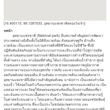
[16.400115, 99.1287033, อุทยานแห่งชาติคลองวังเจ้า]
บทนำ
อุทยานแห่งชาติ (National park) มีบทบาทสำคัญต่อการพัฒนา
ประเทศอย่างยั่งยืนทั้งในมิติสิ่งแวดล้อม สังคมเศรษฐกิจ ด้านสิ่ง
แวดล้อม เป็นแหล่งรวบรวมสรรพสิ่งที่มีชีวิตและไม่มีชีวิต ซึ่งมี
ปฏิสัมพันธ์ต่อกันอย่างเป็นกระบวนการและมีระบบที่นำไปสู่การผลิต
และควบคุมตนเองตามธรรมชาติอันส่งผลต่อการดำรงชีวิตของมนุษย์
ทั้งด้านตรง และ ทางอ้อมที่สำคัญ ได้แก่ เป็นแหล่งต้นน้ำลำธาร ศูนย์
รวมของความหลากหลายทางชีวภาพ ช่วยควบคุมสภาพภูมิอากาศ
บรรเทาความรุนแรงของอุทกภัย วาตภัย และความแห้งแล้ง และช่วย
ลดกันพลังทลายของดิน ด้านสังคม จากบทบาทสิ่งแวดล้อมดังกล่าว
อุทยานแห่งชาติจึงมีความสำคัญต่อสังคม นานัปการ เป็นแหล่งกำเนิด
ของน้ำ ใช้สอยในครัวเรือนเกษตรกรรม อุตสาหกรรมและพลังงาน เป็น
แหล่งอาหารและวัสดุใช้สอยของชุมชนท้องถิ่นเป็นสถานที่ท่องเที่ยว
และนันทนาการและเอื้อต่อการ ค้นคว้า วิจัยและการศึกษาหาความรู้
ในศาสตร์แขนงต่าง ๆ โดยเฉพาะเรื่องความหลากหลายของชนิดพันธุ์
และสายพันธุกรรม ที่จะเป็นประโยชน์ต่อเกษตรกรรม และ
อุตสาหกรรมในอนาคต และด้านเศรษฐกิจ เนื่องจากอุทยานแห่งชาติมี