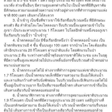
แนวดิ่ง ส่วนชั้นอื่นๆ มีความสูงแตกต่างกันไป เป็นน้ำตกที่มีสีบุษราคัม
มีลักษณะสวยงามแฝงด้วยความน่ากลัวอยู่ห่างจากที่ทำการอุทยานแห่ง
ชาติ 800 เมตร เดินทางได้สะดวก
3. น้ำเข้ารู เป็นชื่อที่ชาวเขาใช้เรียกชื่อบริเวณหนึ่ง ที่มีลักษณะ
ตรงตัว คือ ลำห้วยโละโคะไหลลงมา ถึงบริเวณนี้จะมุดหายเข้าไปใน
ภูเขา เป็นระยะทางประมาณ 1 กิโลเมตร ไปโผล่อีกด้านหนึ่งของภูเขา
จึงเรียกบริเวณนี้ว่า “น้ำเข้ารู”
4. น้ำตกคลองโป่ง มีชื่อเรียกอีกหนึ่งว่า น้ำตกคลองน้ำแดง เป็น
น้ำตกหินชนวนมี 4 ชั้น ชั้นบนสูง 100 เมตร จากบ้านโละโคะต้องเดิน
เท้าอีกประมาณ 20 กิโลเมตร ผ่านป่าดิบแล้ง โดยพักแรมในป่า
ประมาณ 2 คืน ระหว่างทางมีน้ำพุร้อนธรรมชาติให้แวะชม และในฤดู
ที่มีความชื้นสูงจะพบกล้วยไม้ประเภทลิ้นมังกรขึ้นบริเวณตัวน้ำตกอย่าง
หนาแน่นสวยงาม
5. น้ำตกกระแตไต่ไม้ ห่างจากที่ทำการอุทยานแห่งชาติประมาณ
1.7 กิโลเมตร เป็นน้ำตกขนาดเล็กที่มีความสวยงาม มีแอ่งให้เล่นน้ำ
และลานหินกว้างสำหรับนั่งพักผ่อน ในบริเวณนั้นจะมีเฟินกระแตไต่ไม้
ขึ้นอยู่เป็นจำนวนมาก จึงเป็นที่มาของชื่อน้ำตก เส้นทางการเข้าถึงเป็น
เส้นทางเดียวกับน้ำตกคลองสมอกล้วย
6. น้ำตกนาฬิกาทราย ห่างจากที่ทำการอุทยานแห่งชาติประมาณ
1.9 กิโลเมตร เป็นน้ำตกที่มีความสูงประมาณ 20 เมตร แต่มีรูปร่างที่
เป็นเอกลักษณ์สวยงาม มีแอ่งให้เล่นน้ำ บริเวณน้ำตกมีความร่มรื่นของ
ต้นไม้ เส้นทางการเข้าถึงเป็นเส้นทางเดียวกับน้ำตกคลองสมอกล้วย