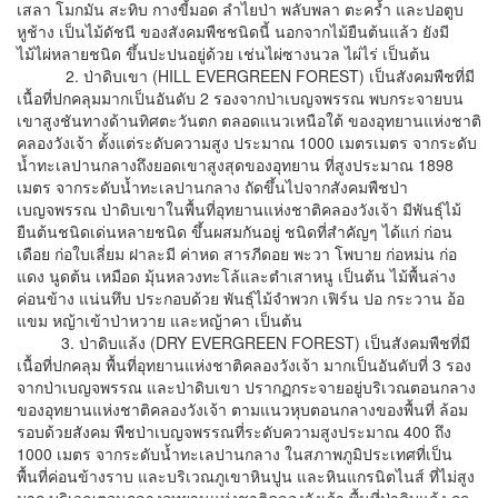
เสลา โมกมัน สะทิบ กางขี้มอด ลำไยป่า พลับพลา ตะคร้ำ และปอตูบ
หูช้าง เป็นไม้ดัชนี ของสังคมพืชชนิดนี้ นอกจากไม้ยืนต้นแล้ว ยังมี
ไม้ไผ่หลายชนิด ขึ้นปะปนอยู่ด้วย เช่นไผ่ซางนวล ไผ่ไร่ เป็นต้น
2. ป่าดิบเขา (HILL EVERGREEN FOREST) เป็นสังคมพืชที่มี
เนื้อที่ปกคลุมมากเป็นอันดับ 2 รองจากป่าเบญจพรรณ พบกระจายบน
เขาสูงชันทางด้านทิศตะวันตก ตลอดแนวเหนือใต้ ของอุทยานแห่งชาติ
คลองวังเจ้า ตั้งแต่ระดับความสูง ประมาณ 1000 เมตรเมตร จากระดับ
น้ำทะเลปานกลางถึงยอดเขาสูงสุดของอุทยาน ที่สูงประมาณ 1898
เมตร จากระดับน้ำทะเลปานกลาง ถัดขึ้นไปจากสังคมพืชป่า
เบญจพรรณ ป่าดิบเขาในพื้นที่อุทยานแห่งชาติคลองวังเจ้า มีพันธุ์ไม้
ยืนต้นชนิดเด่นหลายชนิด ขึ้นผสมกันอยู่ ชนิดที่สำคัญๆ ได้แก่ ก่อน
เดือย ก่อใบเลี่ยม ฝาละมี ค่าหด สารภีดอย พะวา โพบาย ก่อหม่น ก่อ
แดง นูดต้น เหมือด มุ้นหลวงทะโล้และตำเสาหนู เป็นต้น ไม้พื้นล่าง
ค่อนข้าง แน่นทึบ ประกอบด้วย พันธุ์ไม้จำพวก เฟิร์น ปอ กระวาน อ้อ
แขม หญ้าเข้าป่าหวาย และหญ้าคา เป็นต้น
3. ป่าดิบแล้ง (DRY EVERGREEN FOREST) เป็นสังคมพืชที่มี
เนื้อที่ปกคลุม พื้นที่อุทยานแห่งชาติคลองวังเจ้า มากเป็นอันดับที่ 3 รอง
จากป่าเบญจพรรณ และป่าดิบเขา ปรากฏกระจายอยู่บริเวณตอนกลาง
ของอุทยานแห่งชาติคลองวังเจ้า ตามแนวหุบตอนกลางของพื้นที่ ล้อม
รอบด้วยสังคม พืชป่าเบญจพรรณที่ระดับความสูงประมาณ 400 ถึง
1000 เมตร จากระดับน้ำทะเลปานกลาง ในสภาพภูมิประเทศที่เป็น
พื้นที่ค่อนข้างราบ และบริเวณภูเขาหินปูน และหินแกรนิตไนส์ ที่ไม่สูง
มาก บริเวณตอนกลางอุทยานแห่งชาติคลองวังเจ้า พื้นที่ป่าดิบแล้ง ถูก