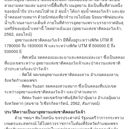
สวยงามหลายแห่ง นอกจากนี้พื้นที่บริเวณอุทยาน ยังเป็นพื้นที่ส่วนหนึ่ง
ของลุ่มน้ำปิง ประกอบไปด้วย 2 ลุ่มน้ำ ได้แก่ ลุ่มน้ำคลองวังเจ้า และลุ่ม
น้ำคลองสวนหมาก ด้วยนักท่องเที่ยวจำนวนไม่น้อย นิยมมาพักผ่อนเล่น
น้ำบริเวณลานกางเต็นท์ ภายในที่ทำการอุทยานเพราะบรรยากาศอันสุ
นทรีย์ของลุ่มน้ำเหล่านี้ ไหลผ่านนั่นเอง (อุทยานแห่งชาติคลองวังเจ้า,
2562, ออนไลน์)
อุทยานแห่งชาติคลองวังเจ้า มีที่ตั้งอยู่ระหว่างพิกัด UTM ที่
1780000 ถึง 1830000 N และระหว่างพิกัด UTM ที่ 500000 E ถึง
530000 E
- ทิศเหนือ จดคลองแมะยะมาและคลองแม่ละเมา ซึ่งเป็นคลอง
ที่แบ่งเขตระหว่าง อุทยานแห่งชาติคลองวังเจ้าและป่าสงวนแห่งชาติ
ป่าประดางก์และป่าวังเจ้า
- ทิศใต้ จดเขตอุทยานแห่งชาติคลองลาน อำเภอคลองลาน
จังหวัดกำแพงเพชร
- ทิศตะวันออก จดคลองสวนหมาก ซึ่งเป็นคลองที่แบ่งเขต
ระหว่างอุทยานแห่งชาติคลองวังเจ้า และป่าสวนหมาก
- ทิศตะวันตก จดเขตรักษาพันธุ์สัตว์ป่าอุ้มผาง อำเภออุ้มผาง
จังหวัดตาก (สมชาย วิเชียรกัลยารัตน์, 2562, สัมภาษณ์)
ประวัติความเป็นมาอุทยานแห่งชาติคลองวังเจ้า
ด้วย ฯพณฯ พันโทสนั่น ขจรประศาสน์ รัฐมนตรีว่าการกระทรวง
เกษตรและสหกรณ์ ได้ไปตรวจราชการในท้องที่จังหวัดกำแพงเพชร
เกี่ยวกับการบุกรุกทำลายป่าในเขตป่าสงวนแห่งชาติ ป่าคลองวังเจ้า