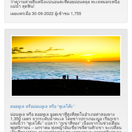
ว่าความสวยยืนหนึ่งแน่นอนค่ะที่ดอยม่อนคลุย ทะเลหมอกเหนือ
แม่น้ำ สุดฟิน!
เผยแพร่เมื่อ 30-09-2022 ผู้เช้าชม 1,755
ดอยทูเล หรือม่อนทูเล หรือ “ทูเลโค๊ะ”
ม่อนทูเล หรือ ดอยทูเล ยอดเขาที่สูงที่สุดในอำเภอท่าสองยาง
1,350 เมตร จากระดับน้ำทะเล โดยชาวปกาเกอะญอ เรียภูเขา
แห่งนี้ว่า “ทูเลโค๊ะ” แปลว่า “ภูเขาสีทอง” เนื่องจากในช่วงเดือน
พฤศจิกายน – มกราคม ทุ่งหญ้าอันเขียวขจีตามทิวเขา จะเปลี่ยน
เป็นสีทองอร่าม งดงามท่ามกลางทะเลหมอกและอากาศอันหนาว