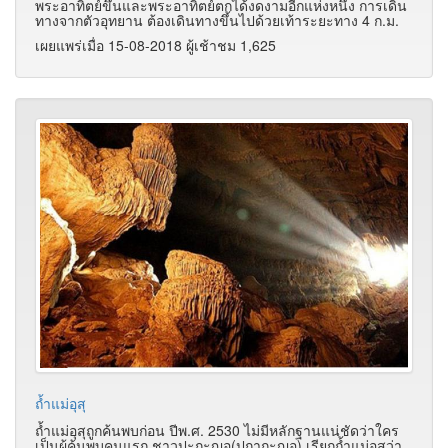
พระอาทิตย์ขึ้นและพระอาทิตย์ตกได้งดงามอีกแห่งหนึ่ง การเดิน
ทางจากตัวอุทยาน ต้องเดินทางขึ้นไปด้วยเท้าระยะทาง 4 ก.ม.
เผยแพร่เมื่อ 15-08-2018 ผู้เช้าชม 1,625
ถ้ำแม่อุสุ
ถ้ำแม่อุสุถูกค้นพบก่อน ปีพ.ศ. 2530 ไม่มีหลักฐานแน่ชัดว่าใคร
เป็นผู้ค้นพบคนแรก ชาวปะกะญอ(ปกากะญอ) เรียกถ้ำแม่อุสุว่า