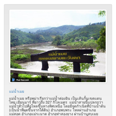
แม่น้ำเมย
แม่น้ำเมย หรือพม่าเรียกว่าแม่น้ำต่องยิน เป็นเส้นกั้นเขตแดน
ไทย เมียนมาร์ ที่ยาวถึง 327 กิโลเมตร แม่น้ำสายนี้แปลกกว่า
แม่น้ำทั่วไปคือไหลขึ้นทางทิศเหนือ โดยมีจุดกำเนิดที่บ้านน้ำด้น
(เป็นน้ำที่ผุดขึ้นจากใต้ดิน) อำเภอพบพระ ไหลผ่านอำเภอ
แม่สอด อำเภอแม่ระมาด อำภอท่าสองยาง ผ่านบ้านสบเมย