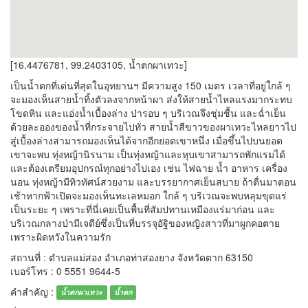
[16.4476781, 99.2403105, น้ำตกผาเทวะ]
เป็นน้ำตกที่เด่นที่สุดในอุทยานฯ มีความสูง 150 เมตร เวลาที่อยู่ใกล้ ๆ
จะมองเห็นสายน้ำทิ้งตัวลงจากหน้าผา ส่งให้สายน้ำไหลแรงมากระทบ
โขดหิน และแอ่งน้ำเบื้องล่าง ป่ารอบ ๆ บริเวณจึงชุ่มชื้น และฉ่ำเย็น
ด้วยละอองของน้ำที่กระจายไปทั่ว สายน้ำสีขาวของผาเทวะไหลยาวไป
สู่เบื้องล่างสามารถมองเห็นได้จากอีกยอดเขาหนึ่ง เมื่อขึ้นไปบนยอด
เขาจะพบ ทุ่งหญ้านิรนาม เป็นทุ่งหญ้าและหุบเขาสามารถพักแรมได้
และต้องเตรียมอุปกรณ์ทุกอย่างไปเอง เช่น ไฟฉาย น้ำ อาหาร เครื่อง
นอน ทุ่งหญ้ามีทิวทัศน์สวยงาม และบรรยากาศเย็นสบาย ถ้าตื่นมาตอน
เช้าหากฟ้าเปิดจะมองเห็นทะเลหมอก ใกล้ ๆ บริเวณจะพบหลุมขุดแร่
เป็นระยะ ๆ เพราะที่นี่เคยเป็นพื้นที่สัมปทานเหมืองแร่มาก่อน และ
บริเวณกลางป่ามีเจดีย์ซึ่งเป็นที่บรรจุอัฐิของหญิงสาวที่มาผูกคอตาย
เพราะผิดหวังในความรัก
สถานที่ : ตำบลแม่สอง อำเภอท่าสองยาง จังหวัดตาก 63150
เบอร์โทร : 0 5551 9644-5
คำสำคัญ :
น้ำตกผาเทวะ
น้ำตก