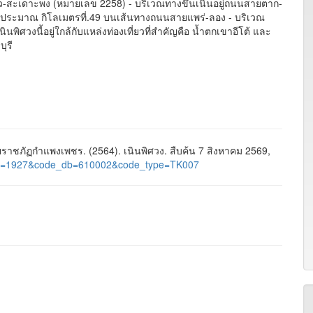
ั่ว-สะเดาะพง (หมายเลข 2258) - บริเวณทางขึ้นเนินอยู่ถนนสายตาก-
ร่ประมาณ กิโลเมตรที่.49 บนเส้นทางถนนสายแพร่-ลอง - บริเวณ
นพิศวงนี้อยู่ใกล้กับแหล่งท่องเที่ยวที่สำคัญคือ น้ำตกเขาอีโต้ และ
ุรี
ชภัฏกำแพงเพชร. (2564). เนินพิศวง. สืบค้น 7 สิงหาคม 2569,
ge_id=1927&code_db=610002&code_type=TK007