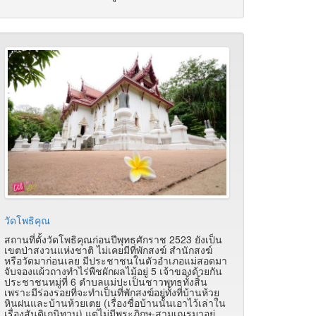
วัดโพธิคุณ
สถานที่ตั้งวัดโพธิคุณก่อนปีพุทธศักราช 2523 ยังเป็น
เขตป่าสงวนแห่งชาติ ไม่เคยมีที่พักสงฆ์ สำนักสงฆ์
หรือวัดมาก่อนเลย มีประชาชนในตัวอำเภอแม่สอดมา
จับจองแผ้วถางทำไร่พืชผักผลไม้อยู่ 5 เจ้าของด้วยกัน
ประชาชนหมู่ที่ 6 ตำบลแม่ปะเป็นชาวพุทธทั้งสิ้น
เพราะมีร่องรอยที่จะทำเป็นที่พักสงฆ์อยู่ทั้งที่บ้านห้วย
หินฝนและบ้านห้วยเตย (เรื่องชื่อบ้านนั้นเอาไว้เล่าใน
เรื่องสันติเกนิทาน) แต่ไม่มีพระภิกษุ-สามเณรมาอยู่