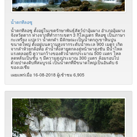
น้ำตกทีลอซู
น้ำตกทีลอซู ตั้งอยู่ในเขตรักษาพันธุ์สัตว์ป่าอุ้มผาง อำเภออุ้มผาง
จังหวัดตาก ห่างจากที่ทำการเขตฯ 3 กิโลเมตร ทีลอซู เป็นภาษา
กะเหรี่ยง แปลว่า น้ำตกดำ มีลักษณะเป็นน้ำตกภูเขาหินปูน
ขนาดใหญ่ ตั้งอยู่บนความสูงจากระดับน้ำทะเล 900 เมตร เกิด
จากลำห้วยกล้อท้อ ลำน้ำทั้งสายตกลงสู่หน้าผาสูงชัน มีน้ำไหล
แรงตลอดปี ความกว้างของตัวน้ำตกประมาณ 500 เมตร ไหล
ลดหลั่นเป็นชั้น ๆ มีความสูงประมาณ 300 เมตร ล้อมรอบไป
ด้วยป่าดงดิบที่สมบูรณ์ เป็นน้ำตกที่มีขนาดใหญ่เป็นอันดับ 6
ของเอเชีย
เผยแพร่เมื่อ 16-08-2018 ผู้เช้าชม 6,905