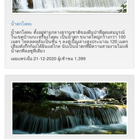
น้ำตกโคทะ
น้ำตกโคทะ ตั้งอยู่ท่ามกลางธรรมชาติของผืนป่าที่อุดมสมบูรณ์
ในเขตบ้านกะเหรี่ยงโคทะ เป็นน้ำตก ขนาดใหญ่กว้างกว่า 100
เมตร ไหลลดหลั่นเป็นชั้น ๆ ลงสู่เบื้องล่างสูงประมาณ 120 เมตร
เสียงดังกึกก้องได้ยินแต่ไกล นับเป็นน้ำตกที่มีความสวยงามไม่แพ้
น้ำตกทีลอซูที่เดียว
เผยแพร่เมื่อ 21-12-2020 ผู้เช้าชม 1,399