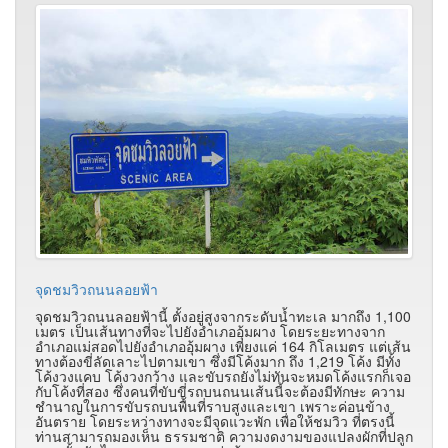
จุดชมวิวถนนลอยฟ้า
จุดชมวิวถนนลอยฟ้านี้ ตั้งอยู่สูงจากระดับน้ำทะเล มากถึง 1,100
เมตร เป็นเส้นทางที่จะไปยังอำเภออุ้มผาง โดยระยะทางจาก
อำเภอแม่สอดไปยังอำเภออุ้มผาง เพียงแค่ 164 กิโลเมตร แต่เส้น
ทางต้องขี่ลัดเลาะไปตามเขา ซึ่งมีโค้งมาก ถึง 1,219 โค้ง มีทั้ง
โค้งวงแคบ โค้งวงกว้าง และขับรถยังไม่ทันจะหมดโค้งแรกก็เจอ
กับโค้งที่สอง ซึ่งคนที่ขับขี่รถบนถนนเส้นนี้จะต้องมีทักษะ ความ
ชำนาญในการขับรถบนพื้นที่ราบสูงและเขา เพราะค่อนข้าง
อันตราย โดยระหว่างทางจะมีจุดแวะพัก เพื่อให้ชมวิว ที่ตรงนี้
ท่านสามารถมองเห็น ธรรมชาติ ความงดงามของแปลงผักที่ปลูก