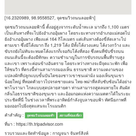
[16.2320989, 98.9558527, จุดชมวิวถนนลอยฟ้า]
จุดชมวิวถนนลอยฟ้านี้ ตั้งอยู่สูงจากระดับน้ำทะเล มากถึง 1,100 เมตร
เป็นเส้นทางที่จะไปยังอำเภออุ้มผาง โดยระยะทางจากอำเภอแม่สอดไป
ยังอำเภออุ้มผาง เพียงแค่ 164 กิโลเมตร แต่เส้นทางต้องขี่ลัดเลาะไป
ตามเขา ซึ่งมีโค้งมาก ถึง 1,219 โค้ง มีทั้งโค้งวงแคบ โค้งวงกว้าง และ
ขับรถยังไม่ทันจะหมดโค้งแรกก็เจอกับโค้งที่สอง ซึ่งคนที่ขับขี่รถบน
ถนนเส้นนี้จะต้องมีทักษะ ความชำนาญในการขับรถบนพื้นที่ราบสูง
และเขา เพราะค่อนข้างอันตราย โดยระหว่างทางจะมีจุดแวะพัก เพื่อ
ให้ชมวิว ที่ตรงนี้ท่านสามารถมองเห็น ธรรมชาติ ความงดงามของ
แปลงผักที่ปลูกแบบขั้นบันไดของชาวเขาชนเผ่าม้ง มองเห็นขุนเขา
น้อยใหญ่ ที่ทอดตัวยาวไปจรดชายแดน ไทย-พม่าที่สลับซับซ้อนได้อย่าง
พาโนรามา ไกลแบบสุดปลายสายตา ท่านสามารถสูดลมหายใจ สัมผัส
กลิ่นไอธรรมชาติของขุนเขา และอ้อมกอดแห่งความเมตตาได้ในระยะ
ประชิดที่นี่ ในช่วงเวลาที่พระอาทิตย์กำลังจูบลาขอบฟ้า ทัศนียภาพที่
มองออกไปยิ่งสุดแสนจะโรแมนติก
คำสำคัญ :
จุดชมวิวถนนลอยฟ้า
สถานที่ท่องเที่ยว
ที่มา : https://th.tripadvisor.com
รวบรวมและจัดทำข้อมูล : กาญจนา จันทร์สิงห์