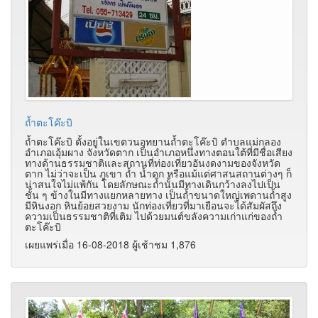
ถ้ำตะโค๊ะบิ
ถ้ำตะโค๊ะบิ ตั้งอยู่ในเขตวนอุทยานถ้ำตะโค๊ะบิ ตำบลแม่กลอง
อำเภอเอุ้มผาง จังหวัดตาก เป็นอำเภอหนึ่งทางตอนใต้ที่มีชื่อเสียง
ทางด้านธรรมชาติและสถานที่ท่องเที่ยวอันงดงามของจังหวัด
ตาก ไม่ว่าจะเป็น ภูเขา ถ้ำ น้ำตก หรือแม้แต่ศาสนสถานต่างๆ ก็
น่าสนใจไม่แพ้กัน โดยลักษณะถ้ำนั้นมีทางเดินกว้างลงไปเป็น
ชั้น ๆ ข้างในมีทางแยกหลายทาง เป็นถ้ำขนาดใหญ่เพดานถ้ำสูง
มีหินงอก หินย้อยสวยงาม นักท่องเที่ยวที่มาเยือนจะได้สัมผัสถึง
ความเป็นธรรมชาติที่เติม ไปด้วยมนต์ขลังความเก่าแก่ของถ้ำ
ตะโค๊ะบิ
เผยแพร่เมื่อ 16-08-2018 ผู้เช้าชม 1,876