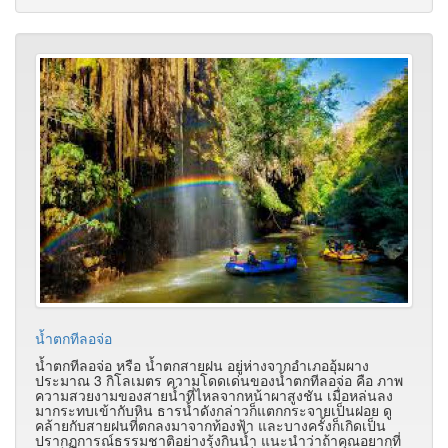
น้ำตกทีลอจ่อ
น้ำตกทีลอจ่อ หรือ น้ำตกสายฝน อยู่ห่างจากอำเภออุ้มผาง
ประมาณ 3 กิโลเมตร ความโดดเด่นของน้ำตกทีลอจ่อ คือ ภาพ
ความสวยงามของสายน้ำที่ไหลจากหน้าผาสูงชัน เมื่อหล่นลง
มากระทบเข้ากับหิน ธารน้ำดังกล่าวก็แตกกระจายเป็นฝอย ดู
คล้ายกับสายฝนที่ตกลงมาจากท้องฟ้า และบางครั้งก็เกิดเป็น
ปรากฏการณ์ธรรมชาติอย่างรุ้งกินน้ำ แนะนำว่าถ้าคุณอยากที่