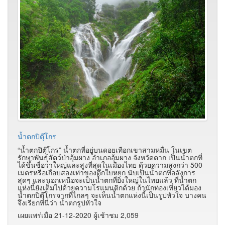
น้ำตกปิตุ๊โกร
“น้ำตกปิตุ๊โกร” น้ำตกที่อยู่บนดอยเทือกเขาสามหมื่น ในเขต
รักษาพันธุ์สัตว์ป่าอุ้มผาง อำเภออุ้มผาง จังหวัดตาก เป็นน้ำตกที่
ได้ขึ้นชื่อว่าใหญ่และสูงที่สุดในเมืองไทย ด้วยความสูงกว่า 500
เมตรหรือเกือบสองเท่าของตึกใบหยก นับเป็นน้ำตกที่อลังการ
สุดๆ และนอกเหนือจะเป็นน้ำตกที่ยิ่งใหญ่ในไทยแล้ว ที่น้ำตก
แห่งนี้ยังเต็มไปด้วยความโรแมนติกด้วย ถ้านักท่องเที่ยวได้มอง
น้ำตกปิตุ๊โกรจากที่ไกลๆ จะเห็นน้ำตกแห่งนี้เป็นรูปหัวใจ บางคน
จึงเรียกที่นี่ว่า น้ำตกรูปหัวใจ
เผยแพร่เมื่อ 21-12-2020 ผู้เช้าชม 2,059