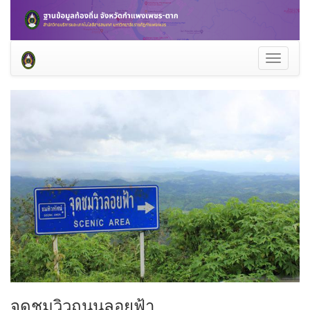
Toggle
navigati
จุดชมวิวถนนลอยฟ้า