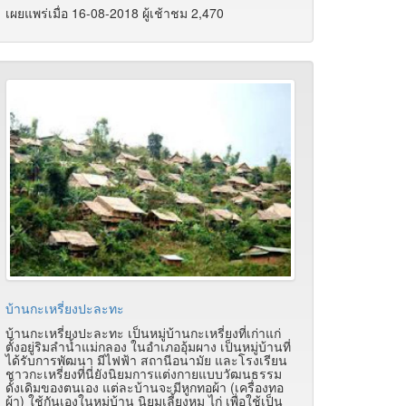
เผยแพร่เมื่อ 16-08-2018 ผู้เช้าชม 2,470
บ้านกะเหรี่ยงปะละทะ
บ้านกะเหรี่ยงปะละทะ เป็นหมู่บ้านกะเหรี่ยงที่เก่าแก่
ตั้งอยู่ริมลำน้ำแม่กลอง ในอำเภออุ้มผาง เป็นหมู่บ้านที่
ได้รับการพัฒนา มีไฟฟ้า สถานีอนามัย และโรงเรียน
ชาวกะเหรี่ยงที่นี่ยังนิยมการแต่งกายแบบวัฒนธรรม
ดั้งเดิมของตนเอง แต่ละบ้านจะมีหูกทอผ้า (เครื่องทอ
ผ้า) ใช้กันเองในหมู่บ้าน นิยมเลี้ยงหมู ไก่ เพื่อใช้เป็น