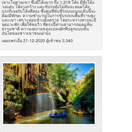
เลาะไปตามเขา ซึ่งมีโค้งมาก ถึง 1,219 โค้ง มีทั้งโค้ง
วงแคบ โค้งวงกว้าง และขับรถยังไม่ทันจะหมดโค้ง
แรกก็เจอกับโค้งที่สอง ซึ่งคนที่ขับขี่รถบนถนนเส้นนี้จะ
ต้องมีทักษะ ความชำนาญในการขับรถบนพื้นที่ราบสูง
และเขา เพราะค่อนข้างอันตราย โดยระหว่างทางจะมี
จุดแวะพัก เพื่อให้ชมวิว ที่ตรงนี้ท่านสามารถมองเห็น
ธรรมชาติ ความงดงามของแปลงผักที่ปลูกแบบขั้น
บันไดของชาวเขาชนเผ่าม้ง
เผยแพร่เมื่อ 21-12-2020 ผู้เช้าชม 3,340