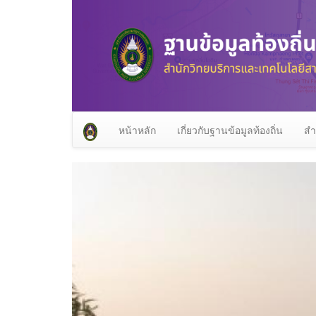
หน้าหลัก
เกี่ยวกับฐานข้อมูลท้องถิ่น
สำ