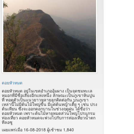
ดอยหัวหมด
ดอยหัวหมด อยู่ในเขตอำเภออุ้มผาง เป็นจุดชมทะเล
หมอกที่มีชื่อเสียงอีกแห่งหนึ่ง ลักษณะเป็นภูเขาหินปูน
ที่ ทอดตัวเป็นแนวยาวหลายลูกติดต่อกัน บนภูเขา
เหล่านี้ไม่มีต้นไม้ใหญ่ขี้น มีแต่ต้นหญ้าเตี้ย ๆ เช่น ปรง
ต้นเทียน ซึ่งจะออกดอกบานในช่วงฤดูฝน ได้ชื่อว่า
ดอยหัวหมด เพราะต้นไม้หายหมดส่วนใหญ่โปรแกรม
ท่องเที่ยว ดอยหัวหมดจะพ่วงไปกับการท่องเที่ยวน้ำตก
ทีลอซู
เผยแพร่เมื่อ 16-08-2018 ผู้เช้าชม 1,840