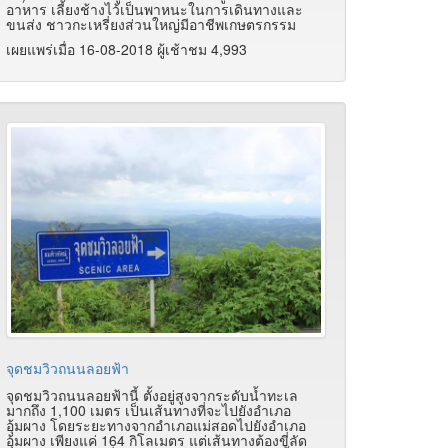
อาหาร เลี้ยงช้างไว้เป็นพาหนะในการเดินทางและ
ขนส่ง ชาวกะเหรี่ยงส่วนใหญ่มีอาชีพเกษตรกรรม
เผยแพร่เมื่อ 16-08-2018 ผู้เช้าชม 4,993
จุดชมวิวถนนลอยฟ้า
จุดชมวิวถนนลอยฟ้านี้ ตั้งอยู่สูงจากระดับน้ำทะเล
มากถึง 1,100 เมตร เป็นเส้นทางที่จะไปยังอำเภอ
อุ้มผาง โดยระยะทางจากอำเภอแม่สอดไปยังอำเภอ
อุ้มผาง เพียงแค่ 164 กิโลเมตร แต่เส้นทางต้องขี่ลัด