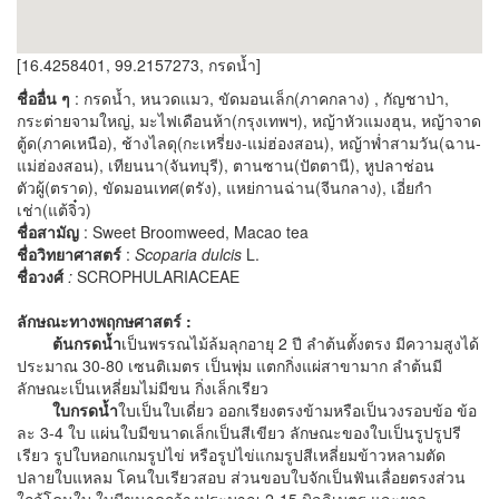
[16.4258401, 99.2157273, กรดน้ำ]
ชื่ออื่น ๆ
: กรดน้ำ, หนวดแมว, ขัดมอนเล็ก(ภาคกลาง) , กัญชาป่า,
กระต่ายจามใหญ่, มะไฟเดือนห้า(กรุงเทพฯ), หญ้าหัวแมงฮุน, หญ้าจาด
ตู้ด(ภาคเหนือ), ช้างไลดุ(กะเหรี่ยง-แม่ฮ่องสอน), หญ้าพ่ำสามวัน(ฉาน-
แม่ฮ่องสอน), เทียนนา(จันทบุรี), ตานซาน(ปัตตานี), หูปลาช่อน
ตัวผู้(ตราด), ขัดมอนเทศ(ตรัง), แหย่กานฉ่าน(จีนกลาง), เอี่ยกำ
เช่า(แต้จิ๋ว)
ชื่อสามัญ
: Sweet Broomweed, Macao tea
ชื่อวิทยาศาสตร์
:
Scoparia dulcis
L.
ชื่อวงศ์
:
SCROPHULARIACEAE
ลักษณะทางพฤกษศาสตร์ :
ต้นกรดน้ำ
เป็นพรรณไม้ล้มลุกอายุ 2 ปี ลำต้นตั้งตรง มีความสูงได้
ประมาณ 30-80 เซนติเมตร เป็นพุ่ม แตกกิ่งแผ่สาขามาก ลำต้นมี
ลักษณะเป็นเหลี่ยมไม่มีขน กิ่งเล็กเรียว
ใบกรดน้ำ
ใบเป็นใบเดี่ยว ออกเรียงตรงข้ามหรือเป็นวงรอบข้อ ข้อ
ละ 3-4 ใบ แผ่นใบมีขนาดเล็กเป็นสีเขียว ลักษณะของใบเป็นรูปรูปรี
เรียว รูปใบหอกแกมรูปไข่ หรือรูปไข่แกมรูปสีเหลี่ยมข้าวหลามตัด
ปลายใบแหลม โคนใบเรียวสอบ ส่วนขอบใบจักเป็นฟันเลื่อยตรงส่วน