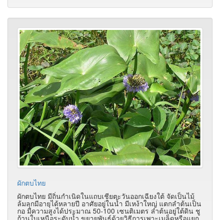
ผักตบไทย
ผักตบไทย มีถิ่นกำเนิดในแถบเชียตะวันออกเฉียงใต้ จัดเป็นไม้
ล้มลุกมีอายุได้หลายปี อาศัยอยู่ในน้ำ มีเหง้าใหญ่ แตกลำต้นเป็น
กอ มีความสูงได้ประมาณ 50-100 เซนติเมตร ลำต้นอยู่ใต้ดิน ชู
ก้านใบเหนือระดับน้ำ ขยายพันธุ์ด้วยวิธีการเพาะเมล็ดหรือแยก