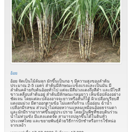
อ้อย
อ้อย จัดเป็นไม้ล้มลุก มักขึ้นเป็นกอ ๆ มีความสูงของลำต้น
ประมาณ 2-5 เมตร ลำต้นมีลักษณะแข็งแรงและเป็นมัน มี
ลำต้นคล้ายกับต้นอ้อยทั่วไป แต่จะมีสีม่วงแดงถึงสีดำ และมีไขสี
ขาวเคลือบลำต้นอยู่ ลำต้นมีลักษณะกลมยาว เห็นข้อปล้องอย่าง
ชัดเจน โดยแต่ละปล้องอาจจะยาวหรือสั้นก็ได้ ผิวเปลือกเรียบสี
แดงอมม่วง มีตาออกตามข้อ ไม่แตกกิ่งก้าน เนื้ออ่อน ฉ่ำน้ำ
เปลือกมีรสขม ส่วนน้ำไม่ค่อยหวานแหลมเหมือนอ้อยธรรมดา
และมักมีรากอากาศขึ้นอยู่ประปราย โดยเป็นพืชที่ชอบดินร่วน
น้ำไม่ท่วมขัง มีแสงแดดจัด สามารถปลูกขึ้นได้ในดินทั่ว
ประเทศไทย และขยายพันธุ์ด้วยวิธีการปักชำหรือการใช้หน่อ
จากเหง้า