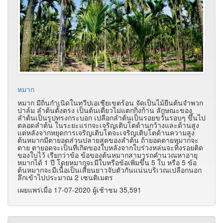
หมาก
หมาก มีถิ่นกำเนิดในทวีปเอเชียเขตร้อน จัดเป็นไม้ยืนต้นจำพวก
ปาล์ม ลำต้นตั้งตรง เป็นต้นเดี่ยวไม่แตกกิ่งก้าน ลักษณะของ
ลำต้นเป็นรูปทรงกระบอก เปลือกลำต้นเป็นรอยขวั้นรอบๆ ขึ้นไป
ตลอดลำต้น ในระยะแรกจะเจริญเติบโตด้านกว้างและด้านสูง
แต่หลังจากหยุดการเจริญเติบโตจะเจริญเติบโตด้านความสูง
ต้นหมากมีตายอดส่วนปลายสุดของลำต้น ถ้ายอดตายหมากจะ
ตาย ตายอดจะเป็นที่เกิดของใบหลังจากใบร่วงหล่นจะทิ้งรอยติด
ของใบไว้ เรียกว่าข้อ ข้อของต้นหมากสามารถคำนวณหาอายุ
หมากได้ 1 ปี โดยหมากจะมีใบหรือข้อเพิ่มขึ้น 5 ใบ หรือ 5 ข้อ
ต้นหมากจะมีเนื้อเป็นเสี้ยนยาวจับตัวกันแน่นบริเวณเปลือกนอก
ลึกเข้าไปประมาณ 2 เซนติเมตร
เผยแพร่เมื่อ 17-07-2020 ผู้เช้าชม 35,591