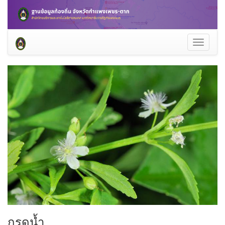
Toggle
navigati
กรดน้ำ