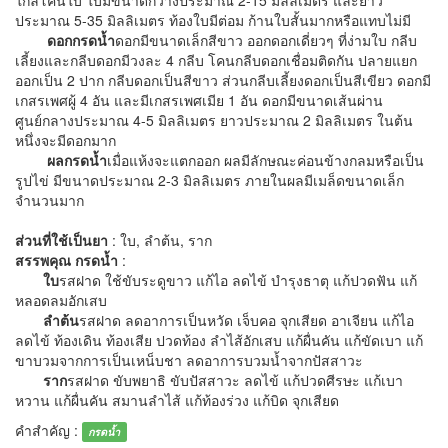
ใกล้โคนใบ ใบมีขนาดกว้างประมาณ 2-15 มิลลิเมตร และยาว
ประมาณ 5-35 มิลลิเมตร ท้องใบมีต่อม ก้านใบสั้นมากหรือแทบไม่มี
ดอกกรดน้ำ
ดอกมีขนาดเล็กสีขาว ออกดอกเดี่ยวๆ ที่ง่ามใบ กลีบ
เลี้ยงและกลีบดอกมีวงละ 4 กลีบ โคนกลีบดอกเชื่อมติดกัน ปลายแยก
ออกเป็น 2 ปาก กลีบดอกเป็นสีขาว ส่วนกลีบเลี้ยงดอกเป็นสีเขียว ดอกมี
เกสรเพศผู้ 4 อัน และมีเกสรเพศเมีย 1 อัน ดอกมีขนาดเส้นผ่าน
ศูนย์กลางประมาณ 4-5 มิลลิเมตร ยาวประมาณ 2 มิลลิเมตร ในต้น
หนึ่งจะมีดอกมาก
ผลกรดน้ำ
เมื่อแห้งจะแตกออก ผลมีลักษณะค่อนข้างกลมหรือเป็น
รูปไข่ มีขนาดประมาณ 2-3 มิลลิเมตร ภายในผลมีเมล็ดขนาดเล็ก
จำนวนมาก
ส่วนที่ใช้เป็นยา
: ใบ, ลำต้น, ราก
สรรพคุณ กรดน้ำ
:
ใบ
รสฝาด ใช้ขับระดูขาว แก้ไอ ลดไข้ บำรุงธาตุ แก้ปวดฟัน แก้
หลอดลมอักเสบ
ลำต้น
รสฝาด ลดอาการเป็นหวัด เจ็บคอ จุกเสียด อาเจียน แก้ไอ
ลดไข้ ท้องเดิน ท้องเสีย ปวดท้อง ลำไส้อักเสบ แก้ผื่นคัน แก้ขัดเบา แก้
ขาบวมจากการเป็นเหน็บชา ลดอาการบวมน้ำจากปัสสาวะ
ราก
รสฝาด ขับพยาธิ ขับปัสสาวะ ลดไข้ แก้ปวดศีรษะ แก้เบา
หวาน แก้ผื่นคัน สมานลำไส้ แก้ท้องร่วง แก้บิด จุกเสียด
คำสำคัญ :
กรดน้ำ