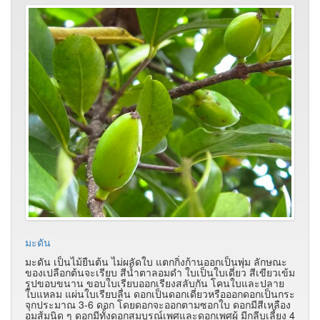
มะดัน
มะดัน เป็นไม้ยืนต้น ไม่ผลัดใบ แตกกิ่งก้านออกเป็นพุ่ม ลักษณะ
ของเปลือกต้นจะเรียบ สีน้ำตาลอมดำ ใบเป็นใบเดี่ยว สีเขียวเข้ม
รูปขอบขนาน ขอบใบเรียบออกเรียงสลับกัน โคนใบและปลาย
ใบแหลม แผ่นใบเรียบลื่น ดอกเป็นดอกเดี่ยวหรือออกดอกเป็นกระ
จุกประมาณ 3-6 ดอก โดยดอกจะออกตามซอกใบ ดอกมีสีเหลือง
อมส้มนิด ๆ ดอกมีทั้งดอกสมบูรณ์เพศและดอกเพศผู้ มีกลีบเลี้ยง 4