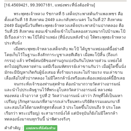
[16.4569421, 99.3907181, แหย่งพระที่นั่งต้องห้าม]
พระพุทธเจ้าหลวง รัชกาลที่ 5 เสด็จประพาสต้นกำแพงเพชร คือ
ตั้งแต่วันที่ 18 สิงหาคม 2449 และกลับพระนคร ในวันที่ 27 สิงหาคม
2449 มีอยู่หนึ่งวันที่พระพุทธเจ้าหลวงเสด็จประพาสบ้านปากคลอง คือ
วันที่ 25 สิงหาคม ตอนเช้าเสด็จเข้าไปในคลองสวนหมากไปบ้านพะโป้
มีเรื่องเล่าว่า พะโป้ได้นำแหย่ง (ที่นั่งบนหลังช้าง) ให้พระพุทธเจ้าหลวง
ประทับนั่ง
เมื่อพระพุทธเจ้าหลวงเสด็จกลับ พะโป้ ได้บูชาแหย่งองค์นี้อย่างดี
โดยเก็บไว้ในฐานะสิ่งสักการะบูชาเลยทีเดียว เมื่อพะโป้สิ้น (ถึงแก่
กรรม) แล้ว ทรัพย์สมบัติของท่านถูกแบ่งปันกันไปหลายส่วน แหย่งได้
ตกไปอยู่กับหลายท่าน แต่มีเรื่องมหัศจรรย์เล่าขานกันว่า เมื่อผู้ใดขึ้นนั่ง
มักจะมีปัญหาเกิดกับผู้นั่งเสมอ ทั้งร้ายแรงและไม่ร้ายแรง จนเล่าขาน
เลื่องลือไปทั่วปากคลอง ไม่มีใครกล้านั่งหรือแตะต้องแหย่งองค์นี้อีกเลย
จนกระทั่งเจ้าของท่านสุดท้าย ต้องนำมาถวายวัดสว่างอารมณ์
และนำไปประดิษฐานไว้ที่พระอุโบสถวัดสว่างอารมณ์ หลวงพ่อ
ทองหล่อ เจ้าอาวาส รูปที่ 2 วัดสว่างอารมณ์ เล่าว่า ภิกษุที่ได้เป็นมหา
เปรียญ (ภิกษุสามเณรที่สามารถเล่าเรียนพระปริยัติธรรมแผนกบาลี
และสอบไล่ได้ตามหลักสูตรตั้งแต่ 3 ประโยคขึ้นไปจนถึง 9 ประโยค
เรียกว่า พระเปรียญ) จะสามารถนั่งได้ แต่ปัจจุบันก็ยังไม่มีใครกล้า
ทดลองนั่งมาจนทุกวันนี้ น่าพิศวงจริงๆ
คำสำคัญ :
แหย่งพระที่นั่งต้องห้าม