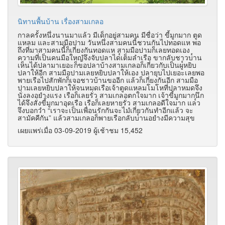
นิทานพื้นบ้าน เรื่องสามเกลอ
กาลครั้งหนึ่งนานมาแล้ว มีเด็กอยู่สามคน มีชื่อว่า ขี้มูกมาก ตูด
แหลม และสามมือปาม วันหนึ่งสามคนนี้ชวนกันไปทอดแห พอ
ถึงที่มาสามคนนี้ก็เกี่ยงกันทอดแห สามมือปามก็เลยทอดเอง
ความที่เป็นคนมือใหญํจึงจับปลาได๎เต็มลำเรือ ขากลับชาวบ๎าน
เห็นได้ปลามาเยอะก็ขอปลาบ้างสามเกลอก็เกี่ยวกับเป็นผู๎หยิบ
ปลาให้อีก สามมือปามเลยหยิบปลาให้เอง ปลายุบไปเยอะเลยพอ
พายเรือไปสักพักก็เจอชาวบ้านขออีก แล้วก็เกี่ยงกันอีก สามมือ
ปามเลยหยิบปลาให้จนหมดเรือเจ้าตูดแหลมโมโหที่ปลาหมดจึง
นั่งลงอยำงแรง เรือก็เลยรั่ว สามเกลอตกใจมาก เจ้าขี้มูกมากนึก
ได้จึงสั่งขี้มูกมาอุดเรือ เรือก็เลยหายรั่ว สามเกลอดีใจมาก แล๎ว
จึงบอกวำ “เราจะเป็นเพื่อนรักกันจะไมํเกี่ยวกันทำอีกแล้ว จะ
สามัคคีกัน” แล้วสามเกลอก็พายเรือกลับบ๎านอยำงมีความสุข
เผยแพร่เมื่อ 03-09-2019 ผู้เช้าชม 15,452