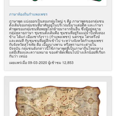
ภาษาท้องถิ่นกำแพงเพชร
ภาษาพูด แบ่งออกเป็นสองกลุ่มใหญ่ ๆ คือ ภาษาพูดของกลุ่มชน
ดั้งเดิมของกลุ่มชนที่อาศัยอยู่ในบริเวณนี้มาแต่อดีต และภาษา
คำพูดของกลุ่มชนที่อพยพโยกย้ายมาจากถิ่นอื่น ซึ่งมีอยู่หลาย
กลุ่มหลายภาษา ชุมชนดั้งเดิมคือ ชุมชนที่อยู่ริมแม่น้ำปิงทั้งสอง
ข้าง ได้แก่ เมืองชากังราว (กำแพงเพชร) นครชุม ไตรตรึงษ์
และคณที กับชุมชนที่อยู่ลึกเข้าไป ระหว่างจังหวัดกำแพงเพชร
กับจังหวัดสุโขทัย คือ เมืองบางพาน หรือพรานกระต่ายใน
ปัจจุบัน กลุ่มชนดังกล่าวนี้ใช้ภาษาพูดที่เป็นภาษาถิ่นไทยกลาง
แต่มีเสียงและความหมาย ของคำผิดเพี้ยนไปบ้างเล็กน้อยที่เรียก
กันว่า เหน่อ
เผยแพร่เมื่อ 09-03-2020 ผู้เช้าชม 12,853