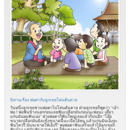
นิทานเรื่อง พ่อตากับลูกเขยโค่นต้นตาล
วันหนึ่งลูกเขยชวนพ่อตาไปโค่นต้นตาล ฝ่ายลูกเขยก็พูดว่า “เอ้า
พ่อ ! พ่อฟันข้างนอกก่อนเลยฟันเปลือกมันก่อนนะพ่อนะ เดี๋ยว
แก่นมันผมฟันเอง” ฝ่ายพ่อตาก็ฟันใหญ่เลยแล้วก็บ่นอีก “โอ๊ย
ขนาดเปลือกมันยังแข็งขนาดนี้นะเนี่ยไอ้หนู แล้วแก่นมันเอ็งจะ
ฟันไหวรึ มันจะขาดให้เอ็งรึ” พอพ่อตาฟันเสร็จแล้วไอ้ลูกเขยก็
ฟันบ้าง แต่มันฟันฉวบๆ เลย ก็ต้นตาลนะมันจะมีอะไรล่ะ ข้าง