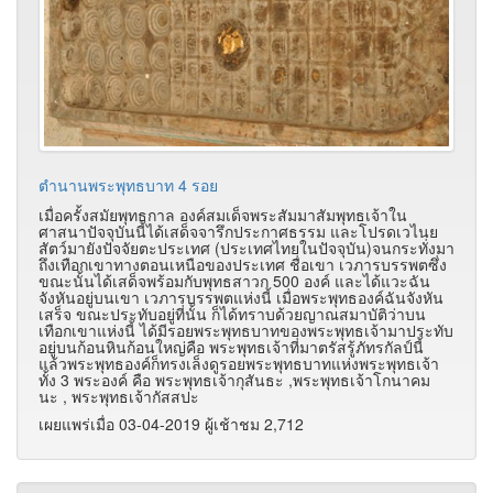
ตำนานพระพุทธบาท 4 รอย
เมื่อครั้งสมัยพุทธกาล องค์สมเด็จพระสัมมาสัมพุทธเจ้าใน
ศาสนาปัจจุบันนี้ได้เสด็จจารึกประกาศธรรม และโปรดเวไนย
สัตว์มายังปัจจัยตะประเทศ
(
ประเทศไทยในปัจจุบัน)จนกระทั่งมา
ถึงเทือกเขาทางตอนเหนือของประเทศ ชื่อเขา เวภารบรรพตซึ่ง
ขณะนั้นได้เสด็จพร้อมกับพุทธสาวก
500
องค์ และได้แวะฉัน
จังหันอยู่บนเขา เวภารบรรพตแห่งนี้ เมื่อพระพุทธองค์ฉันจังหัน
เสร็จ ขณะประทับอยู่ที่นั้น ก็ได้ทราบด้วยญาณสมาบัติว่าบน
เทือกเขาแห่งนี้ ได้มีรอยพระพุทธบาทของพระพุทธเจ้ามาประทับ
อยู่บนก้อนหินก้อนใหญ่คือ พระพุทธเจ้าที่มาตรัสรู้ภัทรกัลป์นี้
แล้วพระพุทธองค์ก็ทรงเล็งดูรอยพระพุทธบาทแห่งพระพุทธเจ้า
ทั้ง
3
พระองค์ คือ พระพุทธเจ้ากุสันธะ
,
พระพุทธเจ้าโกนาคม
นะ
,
พระพุทธเจ้ากัสสปะ
เผยแพร่เมื่อ 03-04-2019 ผู้เช้าชม 2,712