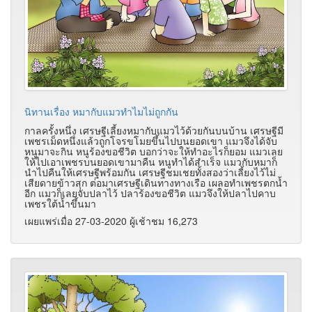
นิทานเรื่อง หมากับแมวทำไมไม่ถูกกัน
กาลครั้งหนึ่ง เศรษฐีเลี้ยงหมากับแมวไว้ด้วยกันบนบ้าน เศรษฐีมี
เพชรเม็ดหนึ่งแล้วถูกโจรขโมยขึ้นไปบนยอดเขา แมวจึงได้จับ
หนูมาจะกิน หนูร้องขอชีวิต บอกว่าจะให้ทำอะไรก็ยอม แมวเลย
ให้ไปเอาเพชรบนยอดเขามาคืน หนูทำได้สำเร็จ แมวกับหมาก็
นำไปคืนให้เศรษฐีพร้อมกัน เศรษฐีชมเชยทั้งสองว่าเลี้ยงไว้ไม่
เสียดายข้าวสุก ต่อมาเศรษฐีเดินทางทางเรือ เผลอทำเพชรตกน้ำ
อีก แมวก็เลยจับปลาไว้ ปลาร้องขอชีวิต แมวจึงให้ปลาไปคาบ
เพชรใต้น้ำขึ้นมา
เผยแพร่เมื่อ 27-03-2020 ผู้เช้าชม 16,273