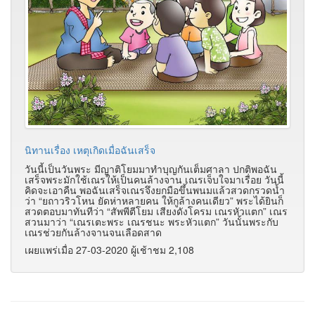
นิทานเรื่อง เหตุเกิดเมื่อฉันเสร็จ
วันนี้เป็นวันพระ มีญาติโยมมาทำบุญกันเต็มศาลา ปกติพอฉัน
เสร็จพระมักใช้เณรให้เป็นคนล้างจาน เณรเจ็บใจมาเรื่อย วันนี้
คิดจะเอาคืน พอฉันเสร็จเณรจึงยกมือขึ้นพนมแล้วสวดกรวดน้ำ
ว่า “ยถาวริวโหน ยัดห่าหลายคน ให้กูล้างคนเดียว” พระได้ยินก็
สวดตอบมาทันทีว่า “สัพพีตีโยม เสียงดังโครม เณรหัวแตก” เณร
สวนมาว่า “เณรเตะพระ เณรชนะ พระหัวแตก” วันนั้นพระกับ
เณรช่วยกันล้างจานจนเลือดสาด
เผยแพร่เมื่อ 27-03-2020 ผู้เช้าชม 2,108