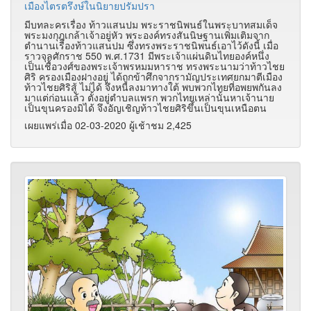
เมืองไตรตรึงษ์ในนิยายปรัมปรา
มีบทละครเรื่อง ท้าวแสนปม พระราชนิพนธ์ในพระบาทสมเด็จ
พระมงกุฎเกล้าเจ้าอยู่หัว พระองค์ทรงสันนิษฐานเพิ่มเติมจาก
ตำนานเรื่องท้าวแสนปม ซึ่งทรงพระราชนิพนธ์เอาไว้ดังนี้ เมื่อ
ราวจุลศักราช 550 พ.ศ.1731 มีพระเจ้าแผ่นดินไทยองค์หนึ่ง
เป็นเชื้อวงศ์ของพระเจ้าพรหมมหาราช ทรงพระนามว่าท้าวไชย
ศิริ ครองเมืองฝางอยู่ ได้ถูกข้าศึกจากรามัญประเทศยกมาตีเมือง
ท้าวไชยศิริสู้ ไม่ได้ จึงหนีลงมาทางใต้ พบพวกไทยที่อพยพกันลง
มาแต่ก่อนแล้ว ตั้งอยู่ตำบลแพรก พวกไทยเหล่านั้นหาเจ้านาย
เป็นขุนครองมิได้ จึงอัญเชิญท้าวไชยศิริขึ้นเป็นขุนเหนือตน
เผยแพร่เมื่อ 02-03-2020 ผู้เช้าชม 2,425