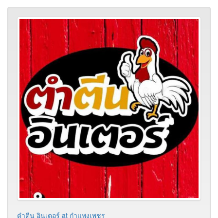
ตำตีน อินเตอร์ at กำแพงเพชร