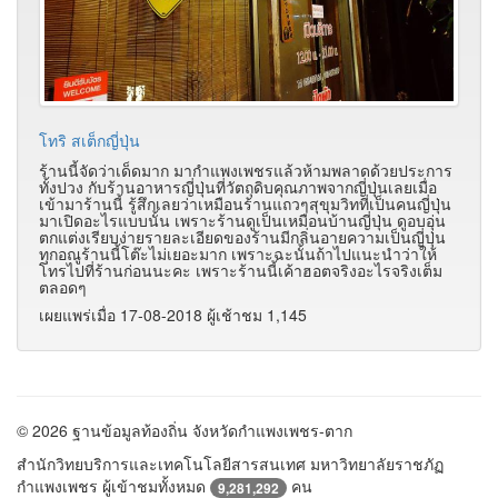
โทริ สเต็กญี่ปุ่น
ร้านนี้จัดว่าเด็ดมาก มากำแพงเพชรแล้วห้ามพลาดด้วยประการ
ทั้งปวง กับร้านอาหารญี่ปุ่นที่วัตถุดิบคุณภาพจากญี่ปุ่นเลยเมื่อ
เข้ามาร้านนี้ รู้สึกเลยว่าเหมือนร้านแถวๆสุขุมวิทที่เป็นคนญี่ปุ่น
มาเปิดอะไรแบบนั้น เพราะร้านดูเป็นเหมือนบ้านญี่ปุ่น ดูอบอุ่น
ตกแต่งเรียบง่ายรายละเอียดของร้านมีกลิ่นอายความเป็นญี่ปุ่น
ทุกอณูร้านนี้โต๊ะไม่เยอะมาก เพราะฉะนั้นถ้าไปแนะนำว่าให้
โทรไปที่ร้านก่อนนะคะ เพราะร้านนี้เค้าฮอตจริงอะไรจริงเต็ม
ตลอดๆ
เผยแพร่เมื่อ 17-08-2018 ผู้เช้าชม 1,145
© 2026 ฐานข้อมูลท้องถิ่น จังหวัดกำแพงเพชร-ตาก
สำนักวิทยบริการและเทคโนโลยีสารสนเทศ มหาวิทยาลัยราชภัฏ
กำแพงเพชร ผู้เข้าชมทั้งหมด
คน
9,281,292