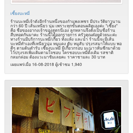
เซี้ยงบะหมี่
ร้านบะหมี่เจ้าดังอีกร้านหนึ่งของกำแพงเพชร มีประวัติยาวนาน
กว่า 60 ปี เส้นเหนียว นุ่ม เพราะทุกขั้นตอนผลิตเองค่ะ "เซี๊ยง"
คือ ชื่อของอากงเจ้าของสูตรนี่เอง ลูกหลานจึงตั้งเป็นชื่อร้าน
สืบทอดกันมาคะ ร้านนี้ได้ออกรายการ ครัวคุณต๋อยด้วยนะค่ะ
ทางร้านมีบริการบะหมี่/เกี๊ยว ทั้งแห้ง และน้ำ ร้านนี้จะมีเส้น
บะหมี่ทำเองที่เหนียวนุ่ม หมูแดง ตับ หมูสับ ปรุงรสมาให้แบบ พอ
ดีๆ ตามต้นตำรับ เซี๊ยงบะหมี่ มีเกี๊ยวกรอบ มะนาวหั่นซีกมาด้วย
ไว้ปรุงรสเพิ่มเติมตามใจชอบ ใครชอบบะหมี่ดั้งเดิม รสชาติ
กลมกล่อม ต้องแวะมาชิมเลยคะ ราคาชามละ 30 บาท
เผยแพร่เมื่อ 16-08-2018 ผู้เช้าชม 1,940