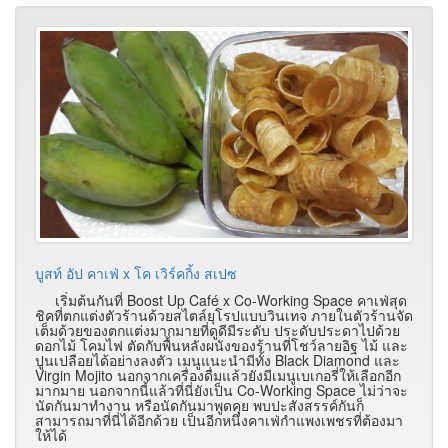
บูสท์ อัป คาเฟ่ x โค เวิร์คกิ้ง สเปซ
เริ่มต้นกันที่ Boost Up Café x Co-Working Space คาเฟ่สุด
ชิคที่ตกแต่งตัวร้านด้วยสไตล์ยุโรปแบบวินเทจ ภายในตัวร้านจัด
เต็มด้วยของตกแต่งมากมายที่ดูดีมีระดับ ประดับประดาไปด้วย
ดอกไม้ โคมไฟ ตัดกับพื้นหลังผนังของร้านที่โชว์ลายอิฐ ไม้ และ
ปูนเปลือยได้อย่างลงตัว เมนูแนะนำมีทั้ง Black Diamond และ
Virgin Mojito นอกจากเครื่องดื่มแล้วยังมีเมนูเบเกอรี่ให้เลือกอีก
มากมาย นอกจากนี้แล้วที่นี่ยังเป็น Co-Working Space ไม่ว่าจะ
นัดกันมาทำงาน หรือนัดกันมาพูดคุย พบปะสังสรรค์กันก็
สามารถมาที่นี่ได้อีกด้วย เป็นอีกหนึ่งคาเฟ่กำแพงเพชรที่ต้องมา
ให้ได้