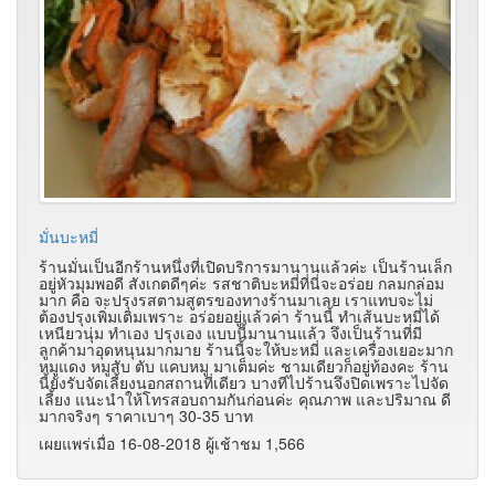
มั่นบะหมี่
ร้านมั่นเป็นอีกร้านหนึ่งที่เปิดบริการมานานแล้วค่ะ เป็นร้านเล็ก
อยู่หัวมุมพอดี สังเกตดีๆค่ะ รสชาติบะหมี่ที่นี่จะอร่อย กลมกล่อม
มาก คือ จะปรุงรสตามสูตรของทางร้านมาเลย เราแทบจะไม่
ต้องปรุงเพิ่มเติมเพราะ อร่อยอยู่แล้วค่า ร้านนี้ ทำเส้นบะหมี่ได้
เหนียวนุ่ม ทำเอง ปรุงเอง แบบนี้มานานแล้ว จึงเป็นร้านที่มี
ลูกค้ามาอุดหนุนมากมาย ร้านนี้จะให้บะหมี่ และเครื่องเยอะมาก
หมูแดง หมูสับ ตับ แคบหมู มาเต็มค่ะ ชามเดียวก็อยู่ท้องคะ ร้าน
นี้ยังรับจัดเลี้ยงนอกสถานที่เดียว บางทีไปร้านจึงปิดเพราะไปจัด
เลี้ยง แนะนำให้โทรสอบถามกันก่อนค่ะ คุณภาพ และปริมาณ ดี
มากจริงๆ ราคาเบาๆ 30-35 บาท
เผยแพร่เมื่อ 16-08-2018 ผู้เช้าชม 1,566