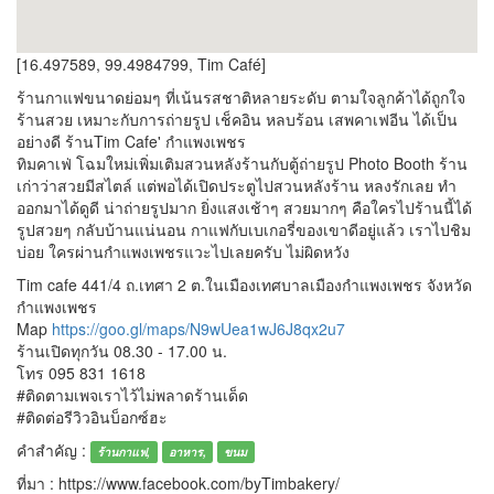
[16.497589, 99.4984799, Tim Café]
ร้านกาแฟขนาดย่อมๆ ที่เน้นรสชาติหลายระดับ ตามใจลูกค้าได้ถูกใจ
ร้านสวย เหมาะกับการถ่ายรูป เช็คอิน หลบร้อน เสพคาเฟอีน ได้เป็น
อย่างดี ร้านTim Cafe' กำแพงเพชร
ทิมคาเฟ่ โฉมใหม่เพิ่มเติมสวนหลังร้านกับตู้ถ่ายรูป Photo Booth ร้าน
เก่าว่าสวยมีสไตล์ แต่พอได้เปิดประตูไปสวนหลังร้าน หลงรักเลย ทำ
ออกมาได้ดูดี น่าถ่ายรูปมาก ยิ่งแสงเช้าๆ สวยมากๆ คือใครไปร้านนี้ได้
รูปสวยๆ กลับบ้านแน่นอน กาแฟกับเบเกอรี่ของเขาดีอยู่แล้ว เราไปชิม
บ่อย ใครผ่านกำแพงเพชรแวะไปเลยครับ ไม่ผิดหวัง
Tim cafe 441/4 ถ.เทศา 2 ต.ในเมืองเทศบาลเมืองกำแพงเพชร จังหวัด
กำแพงเพชร
Map
https://goo.gl/maps/N9wUea1wJ6J8qx2u7
ร้านเปิดทุกวัน 08.30 - 17.00 น.
โทร 095 831 1618
#ติดตามเพจเราไว้ไม่พลาดร้านเด็ด
#ติดต่อรีวิวอินบ็อกซ์ฮะ
คำสำคัญ :
ร้านกาแฟ,
อาหาร,
ขนม
ที่มา : https://www.facebook.com/byTimbakery/