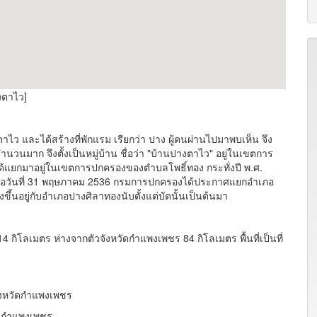
งตาไว]
าไว และได้สร้างที่พักแรม เรียกว่า ปาง ผู้คนผ่านไปมาพบเห็น จึง
จำนวนมาก จึงตั้งเป็นหมู่บ้าน ชื่อว่า "บ้านปางตาไว" อยู่ในเขตการ
้แยกมาอยู่ในเขตการปกครองของตำบลโพธิ์ทอง กระทั่งปี พ.ศ.
่อวันที่ 31 พฤษภาคม 2536 กรมการปกครองได้ประกาศแยกอำเภอ
้นอยู่กับอำเภอปางศิลาทองนับตั้งแต่บัดนั้นเป็นต้นมา
ิโลเมตร ห่างจากตัวจังหวัดกำแพงเพชร 84 กิโลเมตร พื้นที่เป็นที่
งหวัดกำแพงเพชร
ัดกำแพงเพชร