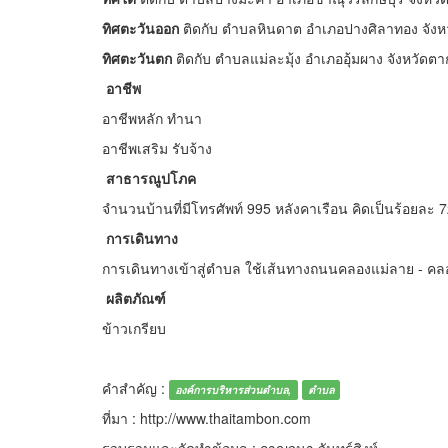
ทิศตะวันออก
ติดกับ ตำบลหินดาต อำเภอปางศิลาทอง จัง
ทิศตะวันตก
ติดกับ ตำบลแม่ละมุ้ง อำเภออุ้มผาง จังหวัดตา
อาชีพ
อาชีพหลัก ทำนา
อาชีพเสริม รับจ้าง
สาธารณูปโภค
จำนวนบ้านที่มีโทรศัพท์ 995 หลังคาเรือน คิดเป็นร้อยละ
การเดินทาง
การเดินทางเข้าสู่ตำบล ใช้เส้นทางถนนคลองแม่ลาย - 
ผลิตภัณฑ์
ข้าวเกรียบ
คำสำคัญ :
องค์การบริหารส่วนตำบล,
ตำบล
ที่มา : http://www.thaitambon.com
รวบรวมและจัดทำข้อมูล : กาญจนา จันทร์สิงห์