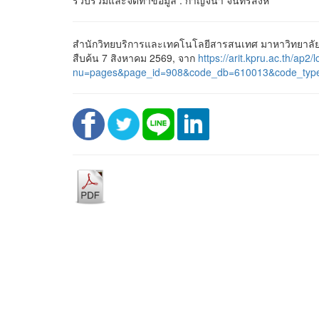
สำนักวิทยบริการและเทคโนโลยีสารสนเทศ มาหาวิทยาลัย
สืบค้น 7 สิงหาคม 2569, จาก
https://arit.kpru.ac.th/ap2/l
nu=pages&page_id=908&code_db=610013&code_typ