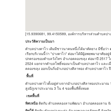
[15.9390681, 99.4150589, องค์การบริหารส่วนตำบลปา
ประวัติความเป็นมา
ตำบลปางตาไว เดิมมีชาวนาคนหนึ่งได้มาตัดยาง มีชื่อว่า ต
เรียกบริเวณนี้ว่า "ปางตาไว" ต่อมาได้มีผู้อพยพมาอาศัยอยู่
ปกครองของตำบลวังไทร อำเภอคลองขลุง ต่อมาปี 2517 ได
2524 แยกจากตำบลโพธิ์ทองมาเป็นตำบลปางตาไว และเมื
คลองขลุง ออกเป็นกิ่งอำเภอปางศิลาทอง ตำบลปางตาไว จึงขึ
พื้นที่
ตำบลปางตาไวตั้งอยู่ห่างจากอำเภอปางศิลาทองประมาณ 14 ก
สูงมีภูเขาประมาณ 3 ใน 4 ของพื้นที่ทั้งหมด
เขตพื้นที่
ทิศเหนือ
ติดกับ ตำบลคลองลานพัฒนา อำเภอคลองลาน จั
ทิศใต้
ติดกับ ตำบลปางมะค่า อำเภอขาณุวรลักษบุรี จังหว