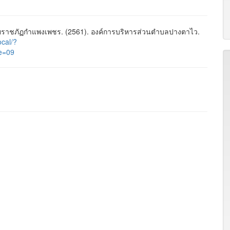
ราชภัฏกำแพงเพชร. (2561). องค์การบริหารส่วนตำบลปางตาไว.
ocal/?
e=09