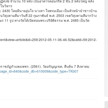
ฏิสงฆ์ จำนวน 10 หลัง เป็นอาคารคอนกรีต 2 ชั้น 2 หลังใหญ่ หลัง
ะในวิหาร
 2430 โดยมีนายอุ่นใจ นางสา ใจพรมเมือง เป็นหัวหน้านำชาวบ้าน
ทานวิสุงคามสีมาวันที่ 22 กุมภาพันธ์ พ.ศ. 2503 เขตวิสุงคามสีมากว้าง
ร 11 รูป ทางวัดได้เปิดสอนพระปริยัติธรรม พ.ศ. 2485 เป็นวัด
ontent&view=article&id=259:2012-05-11-06-46-52&catid=59:2012-
าชภัฏกำแพงเพชร. (2561). วัดอรัญญเขต. สืบค้น 7 สิงหาคม
ages&page_id=840&code_db=610009&code_type=TK007