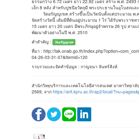
ธรรมกว้าง 6.72 เมตร ยาว 22.92 เมตร สร้าง พ.ศ. 2493 กุ
เล็ก 8 หลัง สำหรับปูชนียวัตถุมี พระประธานในอุโบสถแล
วัดอรัญญเขต สร้างขึ้นเป็นวัดนับตั้งแต่ประมาณ พ.ศ.
จัดสร้างวัดนี้ เดิมมีที่ดินอยู่ประมาณ 1 ไร่ ได้รับพระราช
15 เมตร ยาว 20 เมตร มีพระภิกษุอยู่จำพรรษ 26 รูป สามเณ
พัฒนาตัวอย่างในปี พ.ศ. 2510
คำสำคัญ :
วัดอรัญญเขต
ที่มา : http://tak.onab.go.th/index.php?option=com_c
04-26-03-31-07&Itemid=120
รวบรวมและจัดทำข้อมูล : กาญจนา จันทร์สิงห์
สำนักวิทยบริการและเทคโนโลยีสารสนเทศ มาหาวิทยาลัยร
2569, จาก
https://arit.kpru.ac.th/ap2/local/?nu=p