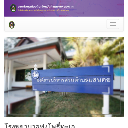
Toggle
navigati
โรงพยาบาลทุ่งโพธิ์ทะเล