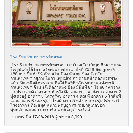
โรงเรียนกำแพงเพชรพิทยาคม
โรงเรียนกำแพงเพชรพิทยาคม เป็นโรงเรียนมัธยมศึกษาขนาด
ใหญ่พิเศษได้รับรางวัลพระราชทาน เมื่อปี 2538 ตั้งอยู่เลขที่
188 ถนนปิ่นดำริห์ ตำบลในเมือง อำเภอเมือง จังหวัด
กำแพงเพชร อยู่ภายในกำแพงเมืองเก่า ด้านหน้าติดกับวัดพระ
แก้ว ทิศเหนือติดสระมน ทิศใต้ติดพิพิธภัณฑสถานแห่งชาติ
กำแพงเพชร ด้านหลังติดกำแพงเมือง มีพื้นที่ 84 ไร่ 66.1ตาราง
วา ประกอบด้วยอาคาร 6 หลัง คือ อาคาร 1 ชากังราว อาคาร 2
ทุ่งเศรษฐี อาคาร 3 ไตรตรึงษ์ อาคาร 4 คณฑี อาคาร 5 โกสัมพี
และอาคาร 6 นครชุม โรงฝึกงาน 5 หลัง หอประชุมวัชร-นารี
โรงอาหาร ห้องสมุด สนามฟุตบอล สนามบาสเกตบอล
พุทธสถานและอาคารจรัล-พงษ์เพ็ญดำรงรัตน์
เผยแพร่เมื่อ 17-08-2018 ผู้เช้าชม 6,920