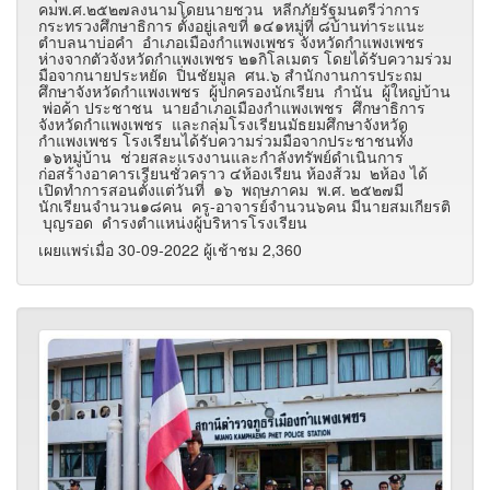
คมพ.ศ.๒๕๒๗ลงนามโดยนายชวน หลีกภัยรัฐมนตรีว่าการ
กระทรวงศึกษาธิการ ตั้งอยู่เลขที่ ๑๔๑หมู่ที่ ๘บ้านท่าระแนะ
ตำบลนาบ่อคำ อำเภอเมืองกำแพงเพชร จังหวัดกำแพงเพชร
ห่างจากตัวจังหวัดกำแพงเพชร ๒๑กิโลเมตร โดยได้รับความร่วม
มือจากนายประหยัด ปิ่นชัยมูล ศน.๖ สำนักงานการประถม
ศึกษาจังหวัดกำแพงเพชร ผู้ปกครองนักเรียน กำนัน ผู้ใหญ่บ้าน
พ่อค้า ประชาชน นายอำเภอเมืองกำแพงเพชร ศึกษาธิการ
จังหวัดกำแพงเพชร และกลุ่มโรงเรียนมัธยมศึกษาจังหวัด
กำแพงเพชร โรงเรียนได้รับความร่วมมือจากประชาชนทั้ง
๑๖หมู่บ้าน ช่วยสละแรงงานและกำลังทรัพย์ดำเนินการ
ก่อสร้างอาคารเรียนชั่วคราว ๔ห้องเรียน ห้องส้วม ๒ห้อง ได้
เปิดทำการสอนตั้งแต่วันที่ ๑๖ พฤษภาคม พ.ศ. ๒๕๒๗มี
นักเรียนจำนวน๑๘คน ครู-อาจารย์จำนวน๖คน มีนายสมเกียรติ
บุญรอด ดำรงตำแหน่งผู้บริหารโรงเรียน
เผยแพร่เมื่อ 30-09-2022 ผู้เช้าชม 2,360