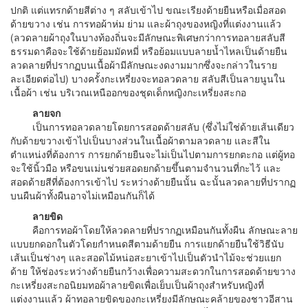
ปกติ แต่แทรกด้ายสีต่าง ๆ สลับเข้าไป ขณะเรียงด้ายยืนหรือเมื่อสอด
ด้ายขวาง เช่น การทอผ้าห่ม ย่าม และผ้าถุงของหญิงที่แต่งงานแล้ว
(ลวดลายผ้าถุงในบางท้องถิ่นจะมีลักษณะพิเศษกว่าการทอลายสลับสี
ธรรมดาคือจะใช้ด้ายย้อมมัดหมี่ หรือย้อมแบบลายนํ้าไหลเป็นด้ายยืน
ลวดลายที่ปรากฏบนเนื้อผ้ามีลักษณะงดงามมากซึ่งจะกล่าวในราย
ละเอียดต่อไป) บางครั้งกะเหรี่ยงจะทอลวดลาย สลับสีเป็นลายนูนใน
เนื้อผ้า เช่น บริเวณเหนืออกของชุดเด็กหญิงกะเหรี่ยงสะกอ
ลายจก
เป็นการทอลวดลายโดยการสอดด้ายสลับ (ซึ่งไม่ใช่ด้ายเส้นเดียว
กับด้ายขวางเข้าไปเป็นบางส่วนในเนื้อผ้าตามลวดลาย และสีใน
ตำแหน่งที่ต้องการ การยกด้ายยืนจะไม่เป็นไปตามการยกตะกอ แต่ผู้ทอ
จะใช้นิ้วมือ หรือขนเม่นช่วยสอดยกด้ายขึ้นตามจำนวนที่กะไว้ และ
สอดด้ายสีที่ต้องการเข้าไป ระหว่างด้ายยืนนั้น ฉะนั้นลวดลายที่ปรากฏ
บนผืนผ้าทั้งผืนอาจไม่เหมือนกันก็ได้
ลายขิด
คือการทอผ้าโดยให้ลวดลายที่ปรากฏเหมือนกันทั้งผืน ลักษณะลาย
แบบยกดอกในตัวโดยกำหนดสีตามด้ายยืน การแยกด้ายยืนใช้วิธีนับ
เส้นเป็นช่างๆ และสอดไม้หน่อสะยาเข้าไปเป็นตัวนำไม้จะช่วยแยก
ด้าย ให้ช่องระหว่างด้ายยืนกว้างเพื่อความสะดวกในการสอดด้ายขวาง
กะเหรี่ยงสะกอนิยมทอผ้าลายขิดเพื่อเย็บเป็นผ้าถุงสำหรับหญิงที่
แต่งงานแล้ว ผ้าทอลายขิดของกะเหรี่ยงมีลักษณะคล้ายของชาวอีสาน