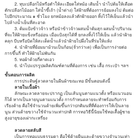
2. ทุบเปลือกไม้หรือตำให้ละเอียดใส่หม้อ เติมน้ำ นำไปต้มให้เดือด
ตักเปลือกไม้ออก ใส่น้ำขี้เถ้า (น้ำด่าง) ใส่ฝ้ายที่ต้องการย้อมลงไป ต้มต่อ
ไปอีกประมาณ ๑ ชั่วโมง ยกหม้อลงแล้วตักฝ้ายออก ทิ้งไว้ให้เย็นแล้วนำ
ไปล้างน้ำเย็นที่สะอาด
3. ต้มแป้งข้าวจ้าว หรือนำข้าวจ้าวผสมน้ำต้มสุก ผสมน้ำปริมาณ
ที่จะให้ฝ้ายแข็งหรืออ่อน เมื่อแป้งสุกได้ที่ ยกลงทิ้งไว้ให้เย็น แล้วนำฝ้าย
คลุก บีบหรือบิดให้สะเด็ดน้ำแล้วนำฝ้ายไปผึ่งในที่ร่มให้แห้ง
4. นำฝ้ายที่ย้อมมาม้วนเป็นก้อน(จั่วกว่าเด) เพื่อเป็นการง่ายต่อ
การขึ้นกี่ ทำให้ฝ้ายไม่พันกัน
5. ทอผ้าด้วยกี่คาดเอว
6. นำไปแปรรูปผลิตภัณฑ์ตามที่ต้องการ เช่น เสื้อ กระเป๋า ฯลฯ
ขั้นตอนการผลิต
การประดิษฐ์ลวดลายในผืนผ้าขณะทอ มีขั้นตอนดังนี้
ลายในเนื้อผ้า
ลักษณะลวดลายจะปรากฏ เป็นเส้นนูนตามแนวตั้ง หรือแนวนอน
ก็ได้ หากเป็นลายนูนตามแนวตั้ง การกำหนดลายจะทำพร้อมกับการ
เรียงด้าย คือใช้จำนวนด้ายเพิ่มขึ้นกว่าปกติมนที่ที่ต้องการให้เป็นลาย
นูน ส่วนด้ายขวางใช้จำนวนเท่าปกติ การทอวิธีนี้นิยมใช้ทอเสื้อผู้ชาย
สูงอายุของเผ่ากะเหรี่ยง
ลวดลายสลับสี
เป็นการทอแบบธรรมดา คือใช้ด้ายยืนและด้ายขวางจำนวนเท่า