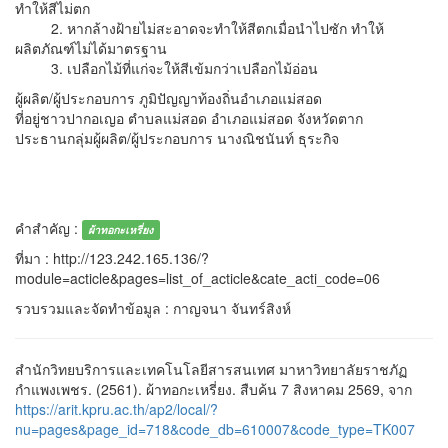
ทำให้สีไม่ตก
2. หากล้างฝ้ายไม่สะอาดจะทำให้สีตกเมื่อนำไปซัก ทำให้
ผลิตภัณฑ์ไม่ได้มาตรฐาน
3. เปลือกไม้ที่แก่จะให้สีเข้มกว่าเปลือกไม้อ่อน
ผู้ผลิต/ผู้ประกอบการ ภูมิปัญญาท้องถิ่นอำเภอแม่สอด
ที่อยู่ชาวปากอเญอ ตำบลแม่สอด อำเภอแม่สอด จังหวัดตาก
ประธานกลุ่มผู้ผลิต/ผู้ประกอบการ นางณิชนันท์ ธุระกิจ
คำสำคัญ :
ผ้าทอกะเหรี่ยง
ที่มา : http://123.242.165.136/?
module=acticle&pages=list_of_acticle&cate_acti_code=06
รวบรวมและจัดทำข้อมูล : กาญจนา จันทร์สิงห์
สำนักวิทยบริการและเทคโนโลยีสารสนเทศ มาหาวิทยาลัยราชภัฏ
กำแพงเพชร. (2561). ผ้าทอกะเหรี่ยง. สืบค้น 7 สิงหาคม 2569, จาก
https://arit.kpru.ac.th/ap2/local/?
nu=pages&page_id=718&code_db=610007&code_type=TK007