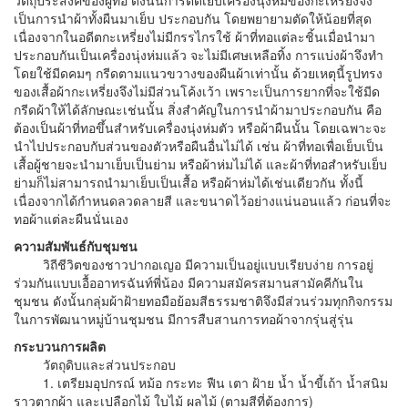
วัตถุประสงค์ของผู้ทอ ดังนั้นการตัดเย็บเครื่องนุ่งห่มของกะเหรี่ยงจึง
เป็นการนำผ้าทั้งผืนมาเย็บ ประกอบกัน โดยพยายามตัดให้น้อยที่สุด
เนื่องจากในอดีตกะเหรี่ยงไม่มีกรรไกรใช้ ผ้าที่ทอแต่ละชิ้นเมื่อนำมา
ประกอบกันเป็นเครื่องนุ่งห่มแล้ว จะไม่มีเศษเหลือทิ้ง การแบ่งผ้าจึงทำ
โดยใช้มีดคมๆ กรีดตามแนวขวางของผืนผ้าเท่านั้น ด้วยเหตุนี้รูปทรง
ของเสื้อผ้ากะเหรี่ยงจึงไม่มีส่วนโค้งเว้า เพราะเป็นการยากที่จะใช้มีด
กรีดผ้าให้ได้ลักษณะเช่นนั้น สิ่งสำคัญในการนำผ้ามาประกอบกัน คือ
ต้องเป็นผ้าที่ทอขึ้นสำหรับเครื่องนุ่งห่มตัว หรือผ้าผืนนั้น โดยเฉพาะจะ
นำไปประกอบกับส่วนของตัวหรือผืนอื่นไม่ได้ เช่น ผ้าที่ทอเพื่อเย็บเป็น
เสื้อผู้ชายจะนำมาเย็บเป็นย่าม หรือผ้าห่มไม่ได้ และผ้าที่ทอสำหรับเย็บ
ย่ามก็ไม่สามารถนำมาเย็บเป็นเสื้อ หรือผ้าห่มได้เช่นเดียวกัน ทั้งนี้
เนื่องจากได้กำหนดลวดลายสี และขนาดไว้อย่างแน่นอนแล้ว ก่อนที่จะ
ทอผ้าแต่ละผืนนั่นเอง
ความสัมพันธ์กับชุมชน
วิถีชีวิตของชาวปากอเญอ มีความเป็นอยู่แบบเรียบง่าย การอยู่
ร่วมกันแบบเอื้ออาทรฉันท์พี่น้อง มีความสมัครสมานสามัคคีกันใน
ชุมชน ดังนั้นกลุ่มผ้าฝ้ายทอมือย้อมสีธรรมชาติจึงมีส่วนร่วมทุกกิจกรรม
ในการพัฒนาหมู่บ้านชุมชน มีการสืบสานการทอผ้าจากรุ่นสู่รุ่น
กระบวนการผลิต
วัตถุดิบและส่วนประกอบ
1. เตรียมอุปกรณ์ หม้อ กระทะ ฟืน เตา ฝ้าย น้ำ น้ำขี้เถ้า น้ำสนิม
ราวตากผ้า และเปลือกไม้ ใบไม้ ผลไม้ (ตามสีที่ต้องการ)