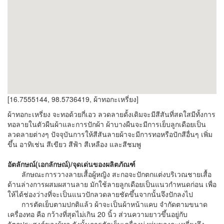
[16.7555144, 98.5736419, ผ้าทอกะเหรี่ยง]
ผ้าทอกะเหรี่ยง จะทอด้วยกี่เอว ลวดลายดั้งเดิมจะมีสีสันที่สดใสมีทั้งการ
ทอลายในตัวผืนผ้าและการปักผ้า ผ้าบางผืนจะมีการเย็บลูกเดือยเป็น
ลวดลายต่างๆ ปัจจุบันการให้สีสันลายผ้าจะมีการทอหรือปักสีอื่นๆ เพิ่ม
ขึ้น อาทิเช่น สีเขียว สีฟ้า สีเหลือง และสีชมพู
อัตลักษณ์(เอกลักษณ์)/จุดเด่นของผลิตภัณฑ์
ลักษณะการวางลายเสื้อผู้หญิง สะกอจะปักตกแต่งบริเวณชายเสื้อ
ด้านล่างการผสมผสานลาย มักใช้ลายลูกเดือยเป็นแนวกำหนดก่อน เพื่อ
ให้ได้ช่องว่างที่จะเป็นแนวปักลวดลายชัดขึ้นจากนั้นจึงปักลงไป
การตัดเย็บตามปกติแล้ว ผ้าจะเป็นผ้าหน้าแคบ จำกัดตามขนาด
เครื่องทอ คือ กว้างที่สุดไม่เกิน 20 นิ้ว ส่วนความยาวขึ้นอยู่กับ