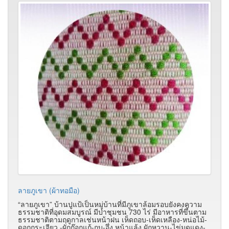
ลายภูเขา (ผ้าทอมือ)
“ลายภูเขา” บ้านปูแป้เป็นหมู่บ้านที่มีภูเขาล้อมรอบยังคงความ
ธรรมชาติที่อุดมสมบูรณ์ มีป่าชุมชน 730 ไร่ มีอาหารที่ขึ้นตาม
ธรรมชาติตามฤดูกาลเช่นหน้าฝน เห็ดถอบ-เห็ดเหลือง-หน่อไม้-
ดอกกระเจียว -ผักก๊อกแก้-กบ-อึ่ง หน้าแล้ง ผักหวาน-ไข่มดแดง-