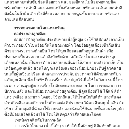
แต่ลวดลายสลับซับซ้อนน้อยกว่า และของอีสานไม่นิยมทอลายขิด
พร้อมกับการสลับสี แต่ของกะเหรี่ยงนิยมทอลายขิดและเล่นลายสลับสี
ดังนั้นในผ้าผืนเดียวจึงมีทั้งลวดลายยกดอกนูนขึ้นมาของลายขิดและ
ลายเล่นสีสลับกัน
การทอลวดลายโดยแทรกวัสดุ
ทอประกอบลูกเดือย
ปกติการปักลูกเดือยประดับชายเสื้อผู้หญิง จะใช้วิธีปักหลังจากเย็บ
ผ้าประกอบเข้าไปพร้อมกันในขณะทอผ้า โดยร้อยลูกเดือยเข้ากับเส้น
ด้ายขวางระหว่างด้ายยืน โดยให้ลูกเดือยลอยตัวอยู่บนผืนผ้า เมื่อ
ประกอบเป็นลวดลายแล้วจึงปักทับด้าย สลับสีลงในช่องระหว่างลูก
เดือยเหล่านั้น เป็นการทำลวดลายบนผืนผ้าให้สวยงามหลังจากเย็บเป็น
เครื่องนุ่งห่มแล้ว ส่วนใหญ่กะเหรี่ยงสะกอจะนิยมปักประดิษฐ์ลวดลาย
บนเสื้อผู้หญิงแม่เรือน ลักษณะการประดับประดาจะใช้ด้ายหลากสีปัก
สลับลูกเดือน ซึ่งเป็นพืชที่กะเหรี่ยง ต้องปลูกไว้เพื่อใช้ในกิจกรรมนี้โดย
เฉพาะ ส่วนผู้หญิงกะเหรี่ยงโปมักตกแต่งลวดลาย โดยการทอมากกว่า
ปักภายหลัง และไม่นิยมตกแต่งด้วยลูกเดือย สีลูกเดือยที่ใช้ ได้แก่ สีดำ
แดง เหลือง และขาว โดยจะใช้ทุกสีและให้นํ้าหนักกับสีดำ และสีแดง
ส่วนสีเหลืองและสีขาวเป็นสีตกแต่ง สีประกอบ ได้แก่ สีชมพู น้ำเงิน ส้ม
เขียว เป็นกลุ่มสีที่นำมาใช้ภายหลัง และนิยมใช้กันมากขึ้นส่วนใหญ่มัก
ซื้อที่ย้อมเสร็จแล้วมาใช้ โดยให้เหตุผลว่าสีสวยและไม่ตก
เทคนิค/เคล็ดลับในการผลิต
1. การใส่น้ำด่าง (น้ำขี้เถ้า) จะทำให้เนื้อฝ้ายฟู สีติดด้ายดี และ