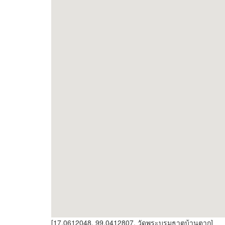
[17.0612048, 99.0412807, วัดพระบรมธาตุบ้านตาก]