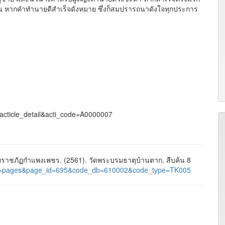
ขึ้น หากคำทำนายดีสำเร็จดังหมาย ซึ่งก็สมปรารถนาดังใจทุกประการ
=acticle_detail&acti_code=A0000007
าชภัฏกำแพงเพชร. (2561). วัดพระบรมธาตุบ้านตาก. สืบค้น 8
al/?nu=pages&page_id=695&code_db=610002&code_type=TK005