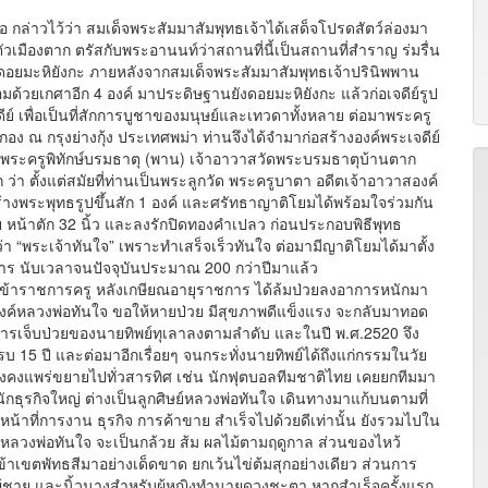
าวไว้ว่า สมเด็จพระสัมมาสัมพุทธเจ้าได้เสด็จโปรดสัตว์ล่องมา
วเมืองตาก ตรัสกับพระอานนท์ว่าสถานที่นี้เป็นสถานที่สำราญ ร่มรื่น
อยมะหิยังกะ ภายหลังจากสมเด็จพระสัมมาสัมพุทธเจ้าปรินิพพาน
ด้วยเกศาอีก 4 องค์ มาประดิษฐานยังดอยมะหิยังกะ แล้วก่อเจดีย์รูป
ย์ เพื่อเป็นที่สักการบูชาของมนุษย์และเทวดาทั้งหลาย ต่อมาพระครู
อง ณ กรุงย่างกุ้ง ประเทศพม่า ท่านจึงได้จำมาก่อสร้างองค์พระเจดีย์
ม พระครูพิทักษ์บรมธาตุ (พาน) เจ้าอาวาสวัดพระบรมธาตุบ้านตาก
่า ตั้งแต่สมัยที่ท่านเป็นพระลูกวัด พระครูบาตา อดีตเจ้าอาวาสองค์
างพระพุทธรูปขึ้นสัก 1 องค์ และศรัทธาญาติโยมได้พร้อมใจร่วมกัน
ชัย หน้าตัก 32 นิ้ว และลงรักปิดทองคำเปลว ก่อนประกอบพิธีพุทธ
อว่า “พระเจ้าทันใจ” เพราะทำเสร็จเร็วทันใจ ต่อมามีญาติโยมได้มาตั้ง
าร นับเวลาจนปัจจุบันประมาณ 200 กว่าปีมาแล้ว
ข้าราชการครู หลังเกษียณอายุราชการ ได้ล้มป่วยลงอาการหนักมา
ค์หลวงพ่อทันใจ ขอให้หายป่วย มีสุขภาพดีแข็งแรง จะกลับมาทอด
 อาการเจ็บป่วยของนายทิพย์ทุเลาลงตามลำดับ และในปี พ.ศ.2520 จึง
 15 ปี และต่อมาอีกเรื่อยๆ จนกระทั่งนายทิพย์ได้ถึงแก่กรรมในวัย
ยังคงแพร่ขยายไปทั่วสารทิศ เช่น นักฟุตบอลทีมชาติไทย เคยยกทีมมา
ักธุรกิจใหญ่ ต่างเป็นลูกศิษย์หลวงพ่อทันใจ เดินทางมาแก้บนตามที่
หน้าที่การงาน ธุรกิจ การค้าขาย สำเร็จไปด้วยดีเท่านั้น ยังรวมไปใน
ชาหลวงพ่อทันใจ จะเป็นกล้วย ส้ม ผลไม้ตามฤดูกาล ส่วนของไหว้
้าเขตพัทธสีมาอย่างเด็ดขาด ยกเว้นไข่ต้มสุกอย่างเดียว ส่วนการ
ับผู้ชาย และนิ้วนางสำหรับผู้หญิงทำนายดวงชะตา หากสำเร็จครั้งแรก