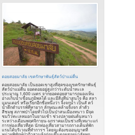
ดอยสอยมาลัย เขตรักษาพันธุ์สัตว์ป่าแม่ตื่น
ดอยสอยมาลัย เป็นยอดเขาสูงที่สุดของเขตรักษาพันธุ์
สัตว์ป่าแม่ตื่น ยอดดอยอยู่สูงกว่าระดับน้ำทะเล
ประมาณ 1,600 เมตร จากยอดดอยสามารถมองเห็น
อ่างเก็บน้ำเขื่อนภูมิพลได้ และมีสิ่งที่น่าสนใจ คือ สลา
แมนเดอร์ หรือเรียกอีกชื่อหนึ่งว่า จิ้งจกน้ำ เป็นสั ตว์
น้ำดึกดำบรรพ์ที่หายาก ลักษณะคล้ายจิ้งจก ลำตัว
สีชมพู สภาพป่าโดยทั่วไปเป็นป่าสนเมืองหนาว มีจุด
ชมวิวทะเลหมอกในยามเช้า ช่วงปลายฝนต้นหนาว
ระหว่างเดือนพฤศจิกายน-มกราคมเป็นช่วงที่เหมาะแก่
การท่องเที่ยวที่สุด นักท่องเที่ยวสามารถกางเต็นท์พัก
แรมได้บริเวณที่ทำการฯ โดยจะต้องขออนุญาตที่
หน่วยพิทักษ์ป่ากิ่วสามล้อก่อนขึ้นดอยสอยมาลัยทุก