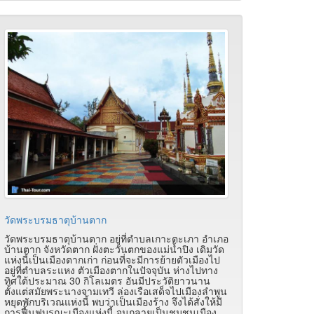
วัดพระบรมธาตุบ้านตาก
วัดพระบรมธาตุบ้านตาก อยู่ที่ตำบลเกาะตะเภา อำเภอ
บ้านตาก จังหวัดตาก ฝั่งตะวันตกของแม่น้ำปิง เดิมวัด
แห่งนี้เป็นเมืองตากเก่า ก่อนที่จะมีการย้ายตัวเมืองไป
อยู่ที่ตำบลระแหง ตัวเมืองตากในปัจจุบัน ห่างไปทาง
ทิศใต้ประมาณ 30 กิโลเมตร อันมีประวัติยาวนาน
ตั้งแต่สมัยพระนางจามเทวี ล่องเรือเสด็จไปเมืองลำพูน
หยุดพักบริเวณแห่งนี้ พบว่าเป็นเมืองร้าง จึงได้สั่งให้มี
การฟื้นฟูบูรณะเมืองแห่งนี้ จนกลายเป็นชุมชนเมือง