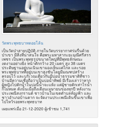
วัดพระพุทธบาทดอยโล้น
เป็นวัดป่าสายปฎิบัติ ภายในวัดบรรยากาศร่มรื่นด้วย
ป่าเขา มีสิ่งที่น่าสนใจ คือพระมหาสากะยะมุณีศรีสรร
เพชร เป็นพระพุทธรูปขนาดใหญ่ที่มีพุทธลักษณะ
งดงามอย่างยิ่ง หน้าตักกว้าง 20 เมตร สูง 38 เมตร
ประดิษฐานอยู่บนเนินเขามองเห็นแต่ไกล และรอย
พระพุทธบาทที่อยู่บนเขาสูงชันโดยมีมณฑปสร้าง
ครอบไว้ และบริเวณเดียวกันมีบ่อน้ำธรรมชาติที่ชาว
บ้านมีความเชื่อถือว่าเป็นบ่อน้ำทิพย์ มีเรื่องเล่าว่าหาก
ผู้หญิงไปตักน้ำในบ่อนี้น้ำจะแห้ง แต่ผู้ชายตักเท่าไรน้ำ
ก็ไม่หมด ดังนั้นเมื่อถึงเดือนเมษายนของทุกปี หลังงาน
ประเพณีสงกรานต์ ชาวบ้านในเขตตำบลท้องฟ้า และ
ชาวอำเภอบ้านตาก จะจัดงานประเพณีเดินขึ้นเขาเพื่อ
ไปไหว้รอยพระพุทธบาท
เผยแพร่เมื่อ 21-12-2020 ผู้เช้าชม 1,741