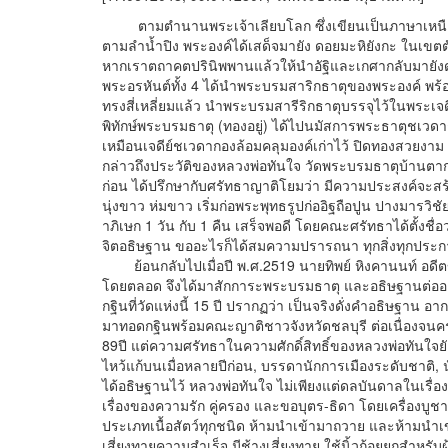
ตามตำนานพระเจ้าเลียบโลก ซึ่งเขียนเป็นภาษาเหนือ กล่
ตามลำน้ำปิง พระองค์ได้เสด็จมายัง ดอยมะหิยังกะ ในเขตตั
หากเราตถาคตปรินิพพานแล้วให้นำอัฐิและเกศากลับมายังด
พระอรหันต์ทั้ง 4 ได้นำพระบรมสาริกธาตุของพระองค์ พร้อม
ทรงสี่เหลี่ยมแล้ว นำพระบรมสารีริกธาตุบรรจุไว้ในพระเจดี
พิทักษ์พระบรมธาตุ (ทองอยู่) ได้ไปนมัสการพระธาตุชเวดาก
เหมือนเจดีย์ชเวดากองล้อมคลุมองค์เก่าไว้ ปิดทองสวยงา
กล่าวถึงประวัติของหลวงพ่อทันใจ วัดพระบรมธาตุบ้านตาก ว
ก่อน ได้ปรึกษากับศรัทธาญาติโยมว่า มีความประสงค์จะสร้
นุ่งขาว ห่มขาว เริ่มก่อพระพุทธรูปก่ออิฐถือปูน ปางมารวิ
าภิเษก 1 วัน กับ 1 คืน เสร็จพอดี โดยคณะศรัทธาได้ตั้งชื่
จิตอธิษฐาน ขออะไรก็ได้สมความปรารถนา ทุกสิ่งทุกประก
ย้อนกลับไปเมื่อปี พ.ศ.2519 นายทิพย์ หิงคานนท์ อดีต
โดยตลอด จึงได้มาสักการะพระบรมธาตุ และอธิษฐานต่ออง
กฐินที่วัดแห่งนี้ 15 ปี ปรากฏว่า เป็นจริงดั่งคำอธิษฐาน
มาทอดกฐินพร้อมคณะญาติชาวจังหวัดชลบุรี ต่อเนื่องจนครบ
89ปี แต่ความศรัทธาในความศักดิ์สิทธิ์ของหลวงพ่อทันใจ
ไหว้แก้บนเมื่อหลายปีก่อน, บรรดานักการเมืองระดับชาติ, น
ได้อธิษฐานไว้ หลวงพ่อทันใจ ไม่เพียงแต่ดลบันดาลในเรื่อง
เรื่องของความรัก คู่ครอง และขอบุตร-ธิดา โดยเครื่องบู
ประเภทเนื้อสัตว์ทุกชนิด ห้ามนำเข้ามาถวาย และห้ามนำเข
เสี่ยงทายความสำเร็จ มีช้างเสี่ยงทาย ใช้นิ้วก้อยยกสำหร