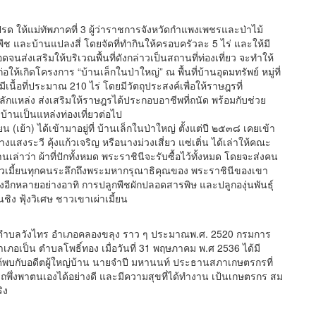
้แม่ทัพภาคที่ 3 ผู้ว่าราชการจังหวัดกำแพงเพชรและป่าไม้
ืช และบ้านแปลงสี่ โดยจัดที่ทำกินให้ครอบครัวละ 5 ไร่ และให้มี
่งเสริมให้บริเวณพื้นที่ดังกล่าวเป็นสถานที่ท่องเที่ยว จะทำให้
ให้เกิดโครงการ “บ้านเล็กในป่าใหญ่” ณ พื้นที่บ้านอุดมทรัพย์ หมู่ที่
ื้อที่ประมาณ 210 ไร่ โดยมีวัตถุประสงค์เพื่อให้ราษฎรที่
หลักแหล่ง ส่งเสริมให้ราษฎรได้ประกอบอาชีพที่ถนัด พร้อมกับช่วย
่บ้านเป็นแหล่งท่องเที่ยวต่อไป
) ได้เข้ามาอยู่ที่ บ้านเล็กในป่าใหญ่ ตั้งแต่ปี ๒๕๓๘ เคยเข้า
งแสงระวี คุ้งแก้วเจริญ หรือนางม่วงเสี่ยว แซ่เติ่น ได้เล่าให้คณะ
เล่าว่า ผ้าที่ปักทั้งหมด พระราชินีจะรับซื้อไว้ทั้งหมด โดยจะส่งคน
าวเมี้ยนทุกคนระลึกถึงพระมหากรุณาธิคุณของ พระราชินีของเขา
กหลายอย่างอาทิ การปลูกพืชผักปลอดสารพิษ และปลูกองุ่นพันธุ์
ิง ฟุ้งวิเศษ ชาวเขาเผ่าเมี้ยน
บลวังไทร อำเภอคลองขลุง ราว ๆ ประมาณพ.ศ. 2520 กรมการ
ป็น ตำบลโพธิ์ทอง เมื่อวันที่ 31 พฤษภาคม พ.ศ 2536 ได้มี
ด้พบกับอดีตผู้ใหญ่บ้าน นายจำปี มหานนท์ ประธานสภาเกษตรกรที่
ึ่งพาตนเองได้อย่างดี และมีความสุขที่ได้ทำงาน เป้นเกษตรกร สม
ริง