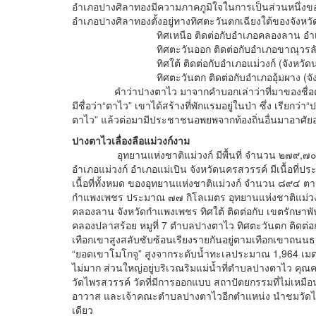
อำเภอปางศิลาทองมีความภาคภูมิใจในการเป็นส่วนหนึ่งขอ
อำเภอปางศิลาทองตั้งอยู่ทางทิศตะวันตกเฉียงใต้ของจังหว
ทิศเหนือ ติดต่อกับอำเภอคลองลาน อำเภอเม
ทิศตะวันออก ติดต่อกับอำเภอขาณุวรลักษ
ทิศใต้ ติดต่อกับอำเภอแม่วงก์ (จังหวัดนค
ทิศตะวันตก ติดต่อกับอำเภออุ้มผาง (จังห
คำว่าปางตาไว มาจากคำบอกเล่าว่าที่มาของชื่อตำบลว
มีชื่อว่า“ตาไว” เขาได้สร้างที่พักแรมอยู่ในป่า ซึ่ง เรียกว่
ตาไว” แล้วต่อมามีประชาชนอพยพจากท้องถิ่นอื่นมาอาศัยอยู
ปางตาไวเลื่องลือแม่วงก์งาม
อุทยานแห่งชาติแม่วงก์ มีพื้นที่ จำนวน ๒๗๙,๗๐๐ไร
อำเภอแม่วงก์ อำเภอแม่เปิน จังหวัดนครสวรรค์ มีเนื้อ
เนื้อที่ทั้งหมด ของอุทยานแห่งชาติแม่วงก์ จำนวน ๘๙๔ 
กำแพงเพชร ประมาณ ๗๗ กิโลเมตร อุทยานแห่งชาติแม่วงก์ ม
คลองลาน จังหวัดกำแพงเพชร ทิศใต้ ติดต่อกับ เขตรักษาพันธุ
คลองปลาสร้อย หมูที่ 7 ตำบลปางตาไว ทิศตะวันตก ติดต่อกั
เทือกเขาสูงสลับซับซ้อนเรียงรายกันอยู่ตามเทือกเขาถนนธง
“ยอดเขาโมโกจู” สูงจากระดับน้ำทะเลประมาณ 1,964 เมตร 
ไม่มาก ส่วนใหญ่อยู่บริเวณริมแม่น้ำที่ตำบลปางตาไว ค
วัดไพรสวรรค์ วัดที่มีการออกแบบ สถาปัตยกรรมที่ไม่เหมื
อาวาส และเจ้าคณะตำบลปางตาไวอีกตำแหน่ง นำชมวัดไพร
เดียว