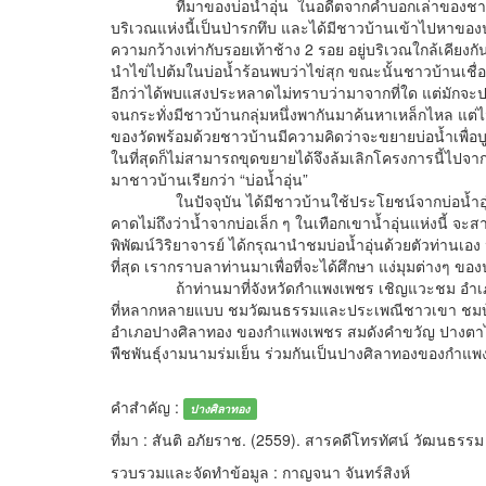
ที่มาของบ่อน้ำอุ่น ในอดีตจากคำบอกเล่าของชาวบ้านในย
บริเวณแห่งนี้เป็นป่ารกทึบ และได้มีชาวบ้านเข้าไปหาขอ
ความกว้างเท่ากับรอยเท้าช้าง 2 รอย อยู่บริเวณใกล้เคียงกัน บ
นำไข่ไปต้มในบ่อน้ำร้อนพบว่าไข่สุก ขณะนั้นชาวบ้านเชื่อกัน
อีกว่าได้พบแสงประหลาดไม่ทราบว่ามาจากที่ใด แต่มักจะปรา
จนกระทั่งมีชาวบ้านกลุ่มหนึ่งพากันมาค้นหาเหล็กไหล แต่ไ
ของวัดพร้อมด้วยชาวบ้านมีความคิดว่าจะขยายบ่อน้ำเพื่
ในที่สุดก็ไม่สามารถขุดขยายได้จึงล้มเลิกโครงการนี้ไปจากเ
มาชาวบ้านเรียกว่า “บ่อน้ำอุ่น”
ในปัจจุบัน ได้มีชาวบ้านใช้ประโยชน์จากบ่อน้ำอุ่น โ
คาดไม่ถึงว่าน้ำจากบ่อเล็ก ๆ ในเทือกเขาน้ำอุ่นแห่งนี้ จะส
พิพัฒน์วิริยาจารย์ ได้กรุณานำชมบ่อน้ำอุ่นด้วยตัวท่าน
ที่สุด เรากราบลาท่านมาเพื่อที่จะได้ศึกษา แง่มุมต่างๆ ของ
ถ้าท่านมาที่จังหวัดกำแพงเพชร เชิญแวะชม อำเภอ
ที่หลากหลายแบบ ชมวัฒนธรรมและประเพณีชาวเขา ชมบ้านเล
อำเภอปางศิลาทอง ของกำแพงเพชร สมดังคำขวัญ ปางตาไวเลื
พืชพันธุ์งามนามร่มเย็น ร่วมกันเป็นปางศิลาทองของกำแพ
คำสำคัญ :
ปางศิลาทอง
ที่มา : สันติ อภัยราช. (2559). สารคดีโทรทัศน์ วัฒนธร
รวบรวมและจัดทำข้อมูล : กาญจนา จันทร์สิงห์