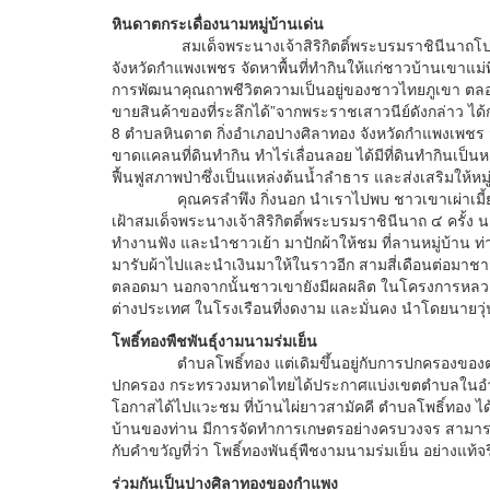
หินดาตกระเดื่องนามหมู่บ้านเด่น
สมเด็จพระนางเจ้าสิริกิตติ์พระบรมราชินีนาถโปรด ให
จังหวัดกำแพงเพชร จัดหาพื้นที่ทำกินให้แก่ชาวบ้านเขาแม่พ
การพัฒนาคุณถาพชีวิตความเป็นอยู่ของชาวไทยภูเขา ตลอดจนส
ขายสินค้าของที่ระลึกได้”จากพระราชเสาวนีย์ดังกล่าว ได้ก่อ
8 ตำบลหินดาต กิ่งอำเภอปางศิลาทอง จังหวัดกำแพงเพชร มีเน
ขาดแคลนที่ดินทำกิน ทำไร่เลื่อนลอย ได้มีที่ดินทำกินเป็น
ฟื้นฟูสภาพป่าซึ่งเป็นแหล่งต้นน้ำลำธาร และส่งเสริมให้หมู
คุณครลำพึง กิ่งนอก นำเราไปพบ ชาวเขาเผ่าเมี้ยน (เย้า
เฝ้าสมเด็จพระนางเจ้าสิริกิตติ์พระบรมราชินีนาถ ๔ ครั้ง นา
ทำงานฟัง และนำชาวเย้า มาปักผ้าให้ชม ที่ลานหมู่บ้าน ท่าน
มารับผ้าไปและนำเงินมาให้ในราวอีก สามสี่เดือนต่อมาช
ตลอดมา นอกจากนั้นชาวเขายังมีผลผลิต ในโครงการหลวงอี
ต่างประเทศ ในโรงเรือนที่งดงาม และมั่นคง นำโดยนายวุ่นช
โพธิ์ทองพืชพันธุ์งามนามร่มเย็น
ตำบลโพธิ์ทอง แต่เดิมขึ้นอยู่กับการปกครองของตำ
ปกครอง กระทรวงมหาดไทยได้ประกาศแบ่งเขตตำบลในอำเภอเ
โอกาสได้ไปแวะชม ที่บ้านไผ่ยาวสามัคคี ตำบลโพธิ์ทอง ไ
บ้านของท่าน มีการจัดทำการเกษตรอย่างครบวงจร สามารถพ
กับคำขวัญที่ว่า โพธิ์ทองพันธุ์พืชงามนามร่มเย็น อย่างแท้จ
ร่วมกันเป็นปางศิลาทองของกำแพง