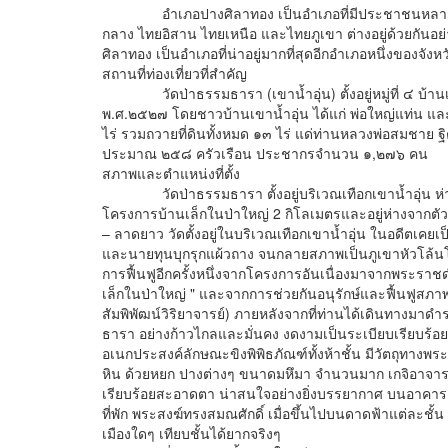
อำเภอปางศิลาทอง เป็นอำเภอที่มีประชาชนหลากหลายเผ่
กลาง ไทยอิสาน ไทยเหนือ และไทยภูเขา ต่างอยู่ด้วยกันอย่
ศิลาทอง เป็นอำเภอที่น่าอยู่มากที่สุดอีกอำเภอหนึ่งของ
สถานที่ท่องเที่ยวที่สำคัญ
วัดป่าธรรมธารา (เขาน้ำอุ่น) ตั้งอยู่หมู่ที่ ๔ บ้านเข
พ.ศ.๒๕๒๗ โดยชาวบ้านเขาน้ำอุ่น ได้แก่ พ่อใหญ่แท่น แล
ไร่ รวมถวายที่ดินทั้งหมด ๑๓ ไร่ แด่ท่านหลวงพ่อสมชาย ฐิตวิ
ประมาณ ๒๕๘ ครัวเรือน ประชากรจำนวน ๑,๒๗๖ คน
สภาพและตำแหน่งที่ตั้ง
วัดป่าธรรมธารา ตั้งอยู่บริเวณเทือกเขาน้ำอุ่น ห่
โครงการบ้านเล็กในป่าใหญ่ 2 กิโลเมตรและอยู่ห่างจาก
– ลาดยาว วัดตั้งอยู่ในบริเวณเทือกเขาน้ำอุ่น ในอดีตเคยเป
และนายทุนบุกรุกแผ้วถาง จนกลายสภาพเป็นภูเขาหัวโล้นโล่
การฟื้นฟูอีกครั้งหนึ่งจากโครงการอันเนื่องมาจากพระรา
เล็กในป่าใหญ่ " และจากการช่วยกันอนุรักษ์และฟื้นฟูสภาพ
สัมพิพัฒน์วิริยาจารย์) ภายหลังจากที่ท่านได้เดินทางม
ธารา อย่างก้าวไกลและมั่นคง งดงามเป็นระเบียบเรียบร้
อเนกประสงค์ลักษณะขิงพิพิธภัณฑ์ทั้งห้าชั้น มีวัตถุทางพ
หิน ด้วยหยก ปางต่างๆ ขนาดมหึมา จำนวนมาก เกจิอาจารย
เรียบร้อยสะอาดตา น่าสนใจอย่างยิ่งบรรยากาศ บนอาคาร
ที่พัก พระสงฆ์ทรงสมณศักดิ์ เมื่อขึ้นไปบนดาดฟ้าแต่ละชั้น 
เมืองใดๆ เทียบชั้นได้ยากจริงๆ