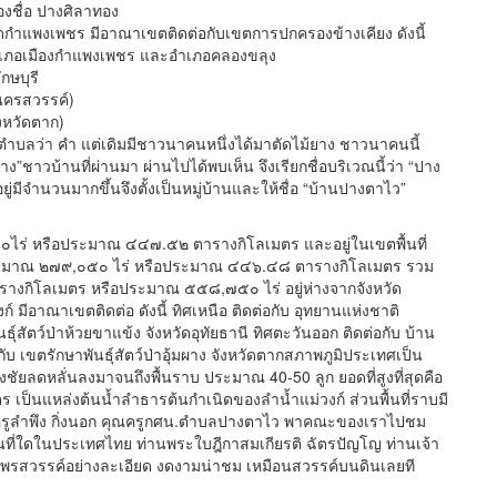
งชื่อ ปางศิลาทอง
ัดกำแพงเพชร มีอาณาเขตติดต่อกับเขตการปกครองข้างเคียง ดังนี้
ืองกำแพงเพชร และอำเภอคลองขลุง
บุรี
รสวรรค์)
วัดตาก)
่า คำ แต่เดิมมีชาวนาคนหนึ่งได้มาตัดไม้ยาง ชาวนาคนนี้
า“ปาง”ชาวบ้านที่ผ่านมา ผ่านไปได้พบเห็น จึงเรียกชื่อบริเวณนี้ว่า “ปาง
่มีจำนวนมากขึ้นจึงตั้งเป็นหมู่บ้านและให้ชื่อ “บ้านปางตาไว”
่ หรือประมาณ ๔๔๗.๕๒ ตารางกิโลเมตร และอยู่ในเขตพื้นที่
ที่ประมาณ ๒๗๙,๐๕๐ ไร่ หรือประมาณ ๔๔๖.๔๘ ตารางกิโลเมตร รวม
ตารางกิโลเมตร หรือประมาณ ๕๕๘,๗๕๐ ไร่ อยู่ห่างจากจังหวัด
ีอาณาเขตติดต่อ ดังนี้ ทิศเหนือ ติดต่อกับ อุทยานแห่งชาติ
์สัตว์ป่าห้วยขาแข้ง จังหวัดอุทัยธานี ทิศตะวันออก ติดต่อกับ บ้าน
บ เขตรักษาพันธุ์สัตว์ป่าอุ้มผาง จังหวัดตากสภาพภูมิประเทศเป็น
ชัยลดหลั่นลงมาจนถึงพื้นราบ ประมาณ 40-50 ลูก ยอดที่สูงที่สุดคือ
เป็นแหล่งต้นน้ำลำธารต้นกำเนิดของลำน้ำแม่วงก์ ส่วนพื้นที่ราบมี
ุณครูลำพึง กิ่งนอก คุณครูกศน.ตำบลปางตาไว พาคณะของเราไปชม
อนที่ใดในประเทศไทย ท่านพระใบฎีกาสมเกียรติ ฉัตรปัญโญ ท่านเจ้า
สวรรค์อย่างละเอียด งดงามน่าชม เหมือนสวรรค์บนดินเลยที