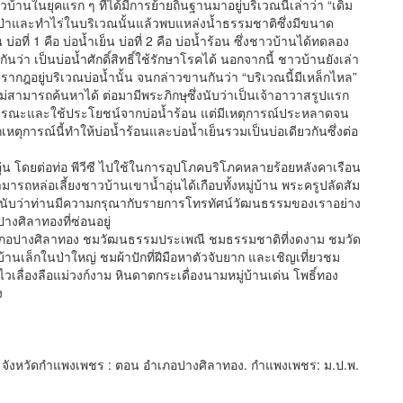
ุคแรก ๆ ที่ได้มีการย้ายถิ่นฐานมาอยู่บริเวณนี้เล่าว่า “เดิม
งป่าและทำไร่ในบริเวณนั้นแล้วพบแหล่งน้ำธรรมชาติซึ่งมีขนาด
่อที่ 1 คือ บ่อน้ำเย็น บ่อที่ 2 คือ บ่อน้ำร้อน ซึ่งชาวบ้านได้ทดลอง
ว่า เป็นบ่อน้ำศักดิ์สิทธิ์ใช้รักษาโรคได้ นอกจากนี้ ชาวบ้านยังเล่า
กฎอยู่บริเวณบ่อน้ำนั้น จนกล่าวขานกันว่า “บริเวณนี้มีเหล็กไหล”
ม่สามารถค้นหาได้ ต่อมามีพระภิกษุซึ่งนับว่าเป็นเจ้าอาวาสรูปแรก
อบูรณะและใช้ประโยชน์จากบ่อน้ำร้อน แต่มีเหตุการณ์ประหลาดจน
หตุการณ์นี้ทำให้บ่อน้ำร้อนและบ่อน้ำเย็นรวมเป็นบ่อเดียวกันซึ่งต่อ
ดยต่อท่อ พีวีซี ไปใช้ในการอุปโภคบริโภคหลายร้อยหลังคาเรือน
ามารถหล่อเลี้ยงชาวบ้านเขาน้ำอุ่นได้เกือบทั้งหมู่บ้าน พระครูปลัดสัม
เอง นับว่าท่านมีความกรุณากับรายการโทรทัศน์วัฒนธรรมของเราอย่าง
ปางศิลาทองที่ซ่อนอยู่
ปางศิลาทอง ชมวัฒนธรรมประเพณี ชมธรรมชาติที่งดงาม ชมวัด
็กในป่าใหญ่ ชมผ้าปักที่ฝีมือหาตัวจับยาก และเชิญเที่ยวชม
่องลือแม่วงก์งาม หินดาตกระเดื่องนามหมู่บ้านเด่น โพธิ์ทอง
ง
รม จังหวัดกำแพงเพชร : ตอน อำเภอปางศิลาทอง. กำแพงเพชร: ม.ป.พ.