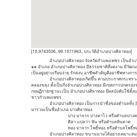
[15.9743536, 99.1571963, ประวัติอำเภอปางศิลาทอง]
อำเภอปางศิลาทอง จังหวัดกำแพงเพชร เป็นอำเภอสำ
๑๑ อำเภอ อำเภอปางศิลาทอง มีธรรมชาติที่งดงาม มีวั
เป็นอยู่อย่างเรียบง่าย รักสงบ อาชีพสำคัญคืออาชีพทางก
อำเภอปางศิลาทองเกิดขึ้น ตามประกาศกระทรวงมหาดไ
คลองขลุง ตั้งเป็นกิ่งอำเภอปางศิลาทอง มีเขตการปกครอง
กฤษฏีกายกฐานะเป็น อำเภอปางศิลาทอง มีผลบังคับใช้ตั้งแต
ชาวกำแพงเพชร
อำเภอปางศิลาทอง เป็นการนำชื่อของตำบลทั้ง 3 ตำบล 
มารวมเป็นชื่ออำเภอ ปางศิลาทอง
ปาง มาจาก ปางตาไว หรือตำบลปางต
ศิลา แปลว่า หิน หรือตำบลหินดาต
ทอง มาจาก โพธิ์ทอง หรือตำบลโพธิ์ท
อำเภอปางศิลาทอง ขนานนามได้อย่างเหมาะสม มีที่ม