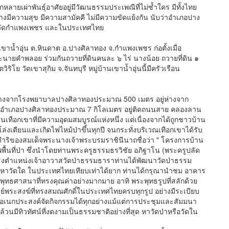
าพันธุ์อาศัยอยู่มีวัฒนธรรมประเพณีที่ไม่ซ้ำใคร มีทั้งไทย
างมีความสุข มีความสามัคคี ไม่มีความขัดแย้งกัน นับว่าอำเภอปาง
จังหวัดกำแพงเพชร และในประเทศไทย
าน้ำอุ่น ต.หินดาต อ.ปางศิลาทอง จ.กำแพงเพชร ก่อตั้งเมื่อ
ะนายคำพลอย ร่วมกันถวายที่ดินคนละ ๖ ไร่ นางน้อย ถวายที่ดิน ๑
ริโย วัดเขาสุกิม จ.จันทบุรี หมู่บ้านเขาน้ำอุ่นนี้มีครัวเรือน
างจากโรงพยาบาลปางศิลาทองประมาณ 500 เมตร อยู่ห่างจาก
ตัวอำเภอปางศิลาทองประมาณ 7 กิโลเมตร อยู่ติดถนนสาย คลองลาน
็นเทือกเขาที่มีความอุดมสมบูรณ์แห่งหนึ่ง แต่เนื่องจากได้ถูกชาวบ้าน
งเตียนและเกิดไฟไหม้ป่าขึ้นทุกปี จนกระทั่งบริเวณเทือกเขาได้รับ
ชดำริของสมเด็จพระนางเจ้าพระบรมราชินีนาถชื่อว่า " โครงการบ้าน
พื้นที่ป่า ซึ่งนำโดยท่านพระครูธรรมธรวิชัย อภิฐาโน (พระครูปลัด
าดำรงตำแหน่งเจ้าอาวาสวัดป่าธรรมธาราท่านได้พัฒนาวัดป่าธรรม
อยหาวัดใด ในประเทศไทยเทียบเท่าได้ยาก ท่านได้กรุณานำชม อาคาร
ระพุทธศาสนาที่ทรงคุณค่าอย่างมากมาย อาทิ พระพุทธรูปที่สลักด้วย
์พระสงฆ์ที่ทรงสมณศักดิ์ในประเทศไทยครบทุกรูป อย่างมีระเบียบ
อเนกประสงค์จัดกิจกรรมได้ทุกอย่างแม้แต่การประชุมและสัมมนา
ล้วนมีทิวทัศน์ที่งดงามเป็นธรรมชาติอย่างที่สุด หาวัดป่าหรือวัดใน