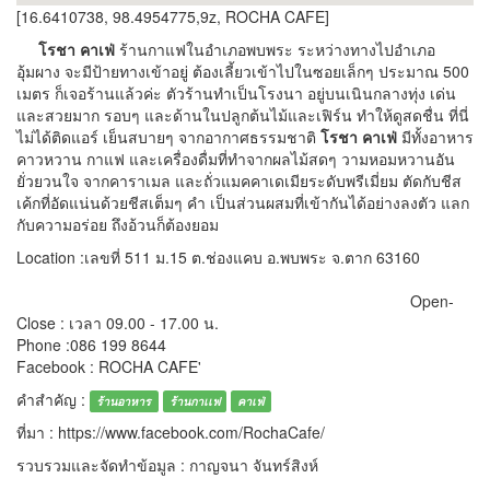
[16.6410738, 98.4954775,9z, ROCHA CAFE]
โรชา คาเฟ่
ร้านกาแฟในอำเภอพบพระ ระหว่างทางไปอำเภอ
อุ้มผาง จะมีป้ายทางเข้าอยู่ ต้องเลี้ยวเข้าไปในซอยเล็กๆ ประมาณ 500
เมตร ก็เจอร้านแล้วค่ะ ตัวร้านทำเป็นโรงนา อยู่บนเนินกลางทุ่ง เด่น
และสวยมาก รอบๆ และด้านในปลูกต้นไม้และเฟิร์น ทำให้ดูสดชื่น ที่นี่
ไม่ได้ติดแอร์ เย็นสบายๆ จากอากาศธรรมชาติ
โรชา คาเฟ่
มีทั้งอาหาร
คาวหวาน กาแฟ และเครื่องดื่มที่ทำจากผลไม้สดๆ วามหอมหวานอัน
ยั่วยวนใจ จากคาราเมล และถั่วแมคคาเดเมียระดับพรีเมี่ยม ตัดกับชีส
เค้กที่อัดแน่นด้วยชีสเต็มๆ คำ เป็นส่วนผสมที่เข้ากันได้อย่างลงตัว แลก
กับความอร่อย ถึงอ้วนก็ต้องยอม
Location :เลขที่ 511 ม.15 ต.ช่องแคบ อ.พบพระ จ.ตาก 63160
Open-
Close : เวลา 09.00 - 17.00 น.
Phone :086 199 8644
Facebook : ROCHA CAFE'
คำสำคัญ :
ร้านอาหาร
ร้านกาเเฟ
คาเฟ่
ที่มา : https://www.facebook.com/RochaCafe/
รวบรวมและจัดทำข้อมูล : กาญจนา จันทร์สิงห์