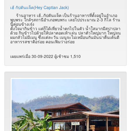
เฮ้ กัปตันแจ็ค(Hey Captian Jack)
ร้านอาหาร เฮ้..กัปตันแจ็ค เป็นร้านอาหารที่ตั้งอยู่ในอำเภอ
พบพระ ใกล้ๆสถานีอำเภอพบพระ เลยไปประมาณ 2-3 กิโล ร้าน
นี้ค่อนข้างเจ๋ง
ตั้งใจมากินข้าว แต่ก็ได้เที่ยวน้ำตกไปในตัว น้ำใสมากมีสปาปลา
ด้วย กินข้าวไปด้วยให้ปลาตอดเท้าเล่น ปลาตัวใหญ่มาก ใหญ่จน
ผมกลัวไม่มีเมนู ซึ่งแต่ละวัน เมนูจะไม่เหมือนกันมันน่าตื่นเต้นดี
อาหารรสชาติอร่อย คอนเฟิมว่าอร่อย
เผยแพร่เมื่อ 30-09-2022 ผู้เช้าชม 1,510